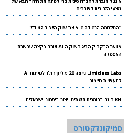
אינטל חוברת לחברה סינית כדי לפתח את הדור הבא של
מצעי הזכוכית לשבבים
"המלחמה הכפילה פי 5 את שוק הייצור המיידי"
צוואר הבקבוק הבא בשוק ה-AI אורב בקצה שרשרת
האספקה
Limitless Labs גייסה 20 מיליון דולר לפיתוח AI
לתעשיית הייצור
RH בונה ברומניה תשתית ייצור ביטחוני ישראלית
סמיקונדקטורס