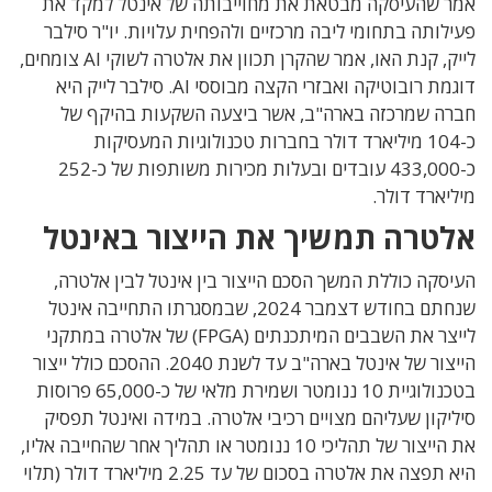
אמר שהעיסקה מבטאת את מחוייבותה של אינטל למקד את
פעילותה בתחומי ליבה מרכזיים ולהפחית עלויות. יו"ר סילבר
לייק, קנת האו, אמר שהקרן תכוון את אלטרה לשוקי AI צומחים,
דוגמת רובוטיקה ואבזרי הקצה מבוססי AI. סילבר לייק היא
חברה שמרכזה בארה"ב, אשר ביצעה השקעות בהיקף של
כ-104 מיליארד דולר בחברות טכנולוגיות המעסיקות
כ-433,000 עובדים ובעלות מכירות משותפות של כ-252
מיליארד דולר.
אלטרה תמשיך את הייצור באינטל
העיסקה כוללת המשך הסכם הייצור בין אינטל לבין אלטרה,
שנחתם בחודש דצמבר 2024, שבמסגרתו התחייבה אינטל
לייצר את השבבים המיתכנתים (FPGA) של אלטרה במתקני
הייצור של אינטל בארה"ב עד לשנת 2040. ההסכם כולל ייצור
בטכנולוגיית 10 ננומטר ושמירת מלאי של כ-65,000 פרוסות
סיליקון שעליהם מצויים רכיבי אלטרה. במידה ואינטל תפסיק
את הייצור של תהליכי 10 ננומטר או תהליך אחר שהחייבה אליו,
היא תפצה את אלטרה בסכום של עד 2.25 מיליארד דולר (תלוי