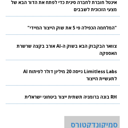
אינטל חוברת לחברה סינית כדי לפתח את הדור הבא של
מצעי הזכוכית לשבבים
"המלחמה הכפילה פי 5 את שוק הייצור המיידי"
צוואר הבקבוק הבא בשוק ה-AI אורב בקצה שרשרת
האספקה
Limitless Labs גייסה 20 מיליון דולר לפיתוח AI
לתעשיית הייצור
RH בונה ברומניה תשתית ייצור ביטחוני ישראלית
סמיקונדקטורס