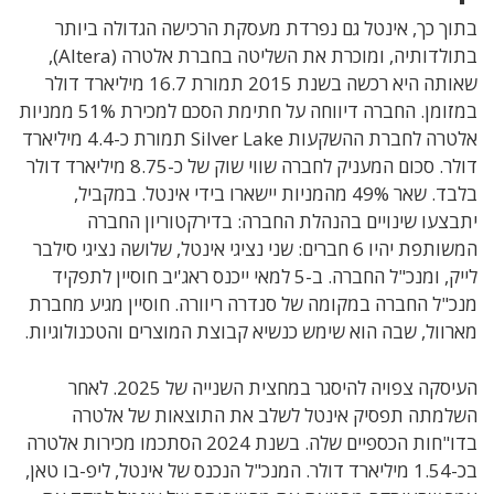
בתוך כך, אינטל גם נפרדת מעסקת הרכישה הגדולה ביותר
בתולדותיה, ומוכרת את השליטה בחברת אלטרה (Altera),
שאותה היא רכשה בשנת 2015 תמורת 16.7 מיליארד דולר
במזומן. החברה דיווחה על חתימת הסכם למכירת 51% ממניות
אלטרה לחברת ההשקעות Silver Lake תמורת כ-4.4 מיליארד
דולר. סכום המעניק לחברה שווי שוק של כ-8.75 מיליארד דולר
בלבד. שאר 49% מהמניות יישארו בידי אינטל. במקביל,
יתבצעו שינויים בהנהלת החברה: בדירקטוריון החברה
המשותפת יהיו 6 חברים: שני נציגי אינטל, שלושה נציגי סילבר
לייק, ומנכ"ל החברה. ב-5 למאי ייכנס ראג'יב חוסיין לתפקיד
מנכ"ל החברה במקומה של סנדרה ריוורה. חוסיין מגיע מחברת
מארוול, שבה הוא שימש כנשיא קבוצת המוצרים והטכנולוגיות.
העיסקה צפויה להיסגר במחצית השנייה של 2025. לאחר
השלמתה תפסיק אינטל לשלב את התוצאות של אלטרה
בדו"חות הכספיים שלה. בשנת 2024 הסתכמו מכירות אלטרה
בכ-1.54 מיליארד דולר. המנכ"ל הנכנס של אינטל, ליפ-בו טאן,