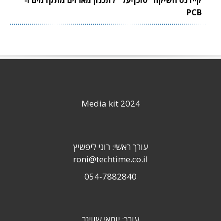
קיידנס השיקה "סוכן-על" לתכנון מארזים מתקדמים ו-
PCB
Media kit 2024
עורך ראשי: רוני ליפשיץ
roni@techtime.co.il
054-7882840
עורך: יוחאי שוויגר