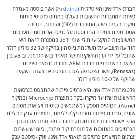
חברת ארדואינו האיטלקית (
Arduino
) אשר ביססה מעמדה
כאחת המחברות החשובות בעולם בתחום כרטיסי פיתוח
מיקרו-בקרים לשוק החובברים (DIY) והחינוך, הגדירה
אסטרטגיית צמיחה המבוססת על כניסה אל תחום המערכות
המשובצות המקצועיות ליישומי IoT. במסגרת הזאת היא
הודיעה השבוע על השלנמת גיוס הון בהיקף של 32 מיליון דולר
שהובל על ידי קרן ההשקעות של תאגיד בוש הגרמני, ובוצע בין
השאר בהשתתפות חברת ARM וחברת רנסאס היפנית
(Renesas), אשר הצטרפה לסבב הגיוס באמצעות השקעה
שהיקף של כ-10 מיליון דולר.
פלטפורמת ארדואינו היא כרטיס פיתוח שהתבסס בגרסאות
הראשונות שלו על מיקרו-בקר מתוצרת Microchip (במקור
Atmel). הכרטיס מספק למשתמשים כניסות ויציאות מסוגים
שונים, סביבת פיתוח תוכנה קלה ללימוד, וספריית ענק הכוללת
אלפי יישומים וחבילות תוכנה. החברה מפרסמת את תכנון
הכרטיסים במתוכנת של חומרת קוד פתוח, וכיום יש עשרות
יצרנים המייצרים כרטיסים תואמי ארדואינו, ואקו-סיסטם ענק