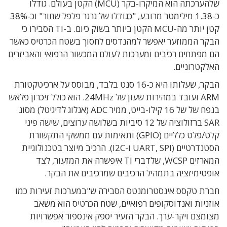
שלהערכתה הוא המיקרו-בקר (MCU) הקטן בעולם. גודלו
כ-1.38 מילימטר מרובע, "כגודלו של גרגר פלפל שחור" וכ-38%
קטן יותר מה-MCU הקטן ביותר בשוק כיום. ב-TI הסבירו כי
הבקר הממוזער יאפשר למהנדסים לחסוך בשטח הכרטיס כאשר
הם מפתחים רכיבים ומערכות לעולם המכשור הרפואי והאביזרים
האלקטרוניים.
הבקר, שעלותו היא כ-16 סנט בלבד, מבוסס על ארכיטקטורת
ARM ועובד במהירות שעון של 24MHz. הוא כולל זיכרון פלאש
בנפח של של 16 קילו-בייט, ממיר ADC (אנלוג לדיגיטל) מסוג
SAR ברזולוציה של 12 סיביות בשלושה ערוצים, שישה פיני
קלט/פלט כלליים (GPIO) ותאימות עם ממשקי התקשורת
הסטנדרטיים (UART, SPI ו-I2C). הרכיב מיוצר בטכנולוגיית
המארזים WCSP, שלדברי TI איפשרה את המזעור, לצד
אופטימיזציה בתמהיל הרכיבים שמרכיבים את הבקר.
חברת טקסס אינסטרומנטס הסבירה ש"במערכות זעירות כמו
אוזניות ואנדוסקופים רפואיים, שטח הכרטיס הוא משאב
מצומצם ויקר-ערך. הבקר הזעיר יספק אינספור אפשרויות