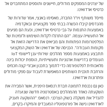
של יצרנים המספקים מודולים, חיישנים ותוספים המתחברים אל
כרטיסי ארדואינו.
מייסד משותף ויו"ר החברה, מאסימו באנצי, אמר שדורות של
מהנדסים קיבלו הכשרה בבתי ספר מקצועיים ובאקדמיה
באמצעות התנסות על-גבי כרטיסי ארדואינו, וכעת הם מגיעים
אל התעשייה עצמה. "הם התרגלו לקלות השימוש ולזמינות של
הפלפטרומות הפתוחות והם מביאים את הדרישה הזאת אל
מקומות העבודה". הכניסה של ארדואינו אל השוק המקצועי
תתבצע באמצעות מספר מהלכים: שירותי ענן ליישומי IoT
העומדים בדרישות ארגוניות ותעשייתיות, הוספת יכולות בינה
מלאכותית לפלטפורמה כדי לתמוך בתכנון אבזרי קצה חכמים
והרחבת תוכנית השותפים המאפשרת לעבוד עם ספקי מודולים
ופתרונות ארדואינו.
כאן גם נכנסת לתמונה חברת רנסאס היפנית, אשר הסבירה את
השקעתה כאחד מהמהלכים באסטרטגיה חדשה שנועדה
להגדיל את משקלה בשוק הצרכני. רנסאס: "ההשקעה תעניק
לארדואינו גישה אל פורטפוטליו המעבדים והמיקרו-בקרים,