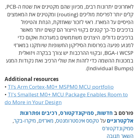
לאחרונים יתרונות רבים, מכיוון שהם מקטינים את שטח ה-PCB,
קלים יותר לפריסת מוליכים (routing) ומקטינים את המאמצים
הפיסיים על המארז. ראוי לזכור שאחזקת, הנחת והטיפול
ברכיבים כל-כך קטנים בקווי הייצור הם קשים יותר מאשר
ברכיבים גדולים. היצרנים משתמשים במערכות ואקום כדי
למנוע פגיעה בפרוסות הסיליקון החשופות שיותקנו במארזי
WCSP ו-BGA, ובקווי ההרכבות יש צורך בבקרה ויזואלית
במכונות ההשמה כדי לזהות את שולי הרכיב ואת נקודות המגע
(Individual Bumps).
Additional resources
•
TI’s Arm Cortex-M0+ MSPM0 MCU portfolio
•
TI's Smallest M0+ MCU Package Enables Room to
do More in Your Design
פורסם ב
חדשות
,
סמיקונדקטורס
,
רכיבים ופתרונות
אלקטרוניים
על
טקסס אינסטרומנטס
,
מארזים
,
מיקרו-בקר
,
סמיקונדקטורס
השאר תגובה