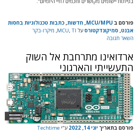
בפיתוח יישומים מקושרים וחכמים לחיי היומיום".
פורסם ב
MCU/MPU
,
חדשות
,
כתבות טכנולוגיות בחסות
אבנט
,
סמיקונדקטורס
על
TI
,
MCU
,
מיקרו-בקר
השאר תגובה
ארדואינו מתרחבת אל השוק
התעשייתי והארגוני
פורסם בתאריך
יוני 14, 2022
ע"י
Techtime