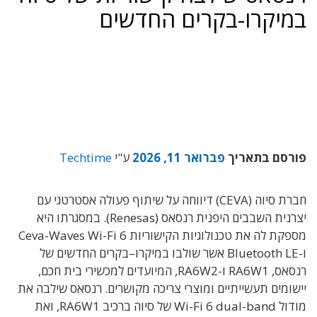
במיקרו-בקרים החדשים
פורסם בתאריך
פברואר 11, 2026
ע"י
Techtime
חברת סיוה
(
CEVA) דיווחה על שיתוף פעולה אסטרטגי עם
יצרנית השבבים היפנית
רנסאס
(Renesas). במסגרתו היא
מספקת לה את
טכנולוגיות הקישוריות
Ceva-Waves Wi-Fi 6
ו
-Bluetooth LE אשר שולבו
במיקרו
–
בקרים החדשים של
רנסאס,
RA6W1
ו
-RA6W2,
המיועדים למכשירי בית חכם
,
יישומים תעשייתיים ומוצרי צריכה מקושרים
. רנסאס שילבה את
מודול Wi-Fi 6 dual-band של סיוה ברכיב RA6W1, ואת