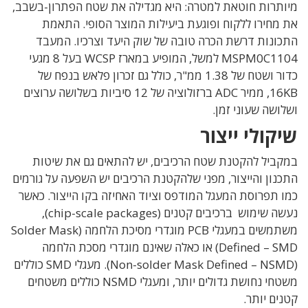
מיותרות חוטאת למטרה: היא מגדילה את שטח הפתרון-בשבב,
את מחירו ללקוח ופוגעת ביעילות המוצר הסופי. התאמת
התכונות דרשת הכרה טובה של שוק היעד וצרכיו. המעבד
MSPM0C1104 למשל, המופיע במארז WCSP בעל 8 מגעי
כדור ושטח של 1.38 ממ"ר, כולל גם זכרון פלאש בנפח של
16KB, ממיר ADC ברזולוציה של 12 סיביות בשלושה ערוצים
ושלושה שעוני זמן.
שיקולי ייצור
במקביל להקטנת שטח הרכיבים, יש להתאים גם את שיטות
התכנון והייצור, מפני שלהקטנת הרכיבים יש השפעה על גורמים
כמו תפרוסת המעגל המודפס וציוד האחיזה בקו הייצור. כאשר
נעשה שימוש ברכיבים קטנים (chip-scale packages),
משתמשים במעגלי PCB מוגדרי מסיכת הלחמה (Solder Mask
Defined – SMD) או כאלה שאינם מוגדרי מסכת הלחמה
(Non-solder Mask Defined – NSMD). מעגלי SMD כוללים
משטחי נחושת גדולים יותר, ומעגלי NSMD כוללים משטחים
קטנים יותר.