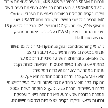
וזכרונות SRAM בנפחים של 4KB-8KB, ומגיעים לעוצמת עיבוד
של עד 55DMIPS, שהיא גבוהה בכ-40% מעוצמת העיבוד של
מיקרו-בקרים מקבילים הפועלים באמצעות מעבדי Cortex-
M0. הרכיב כולל שני ממשקי תקשורת מסוג USART, שני
ממשקי SPIs, שני ממשקי I2C וממשק I2S. הבקר כולל שעון 16
סיביות התומך באפנון PWM בעל שלוש פאזות ובממשק
הרכשה מסוג Hall.
ליישומי signal conditioning, המיקרו-בקר כולל גם משווה
אנלוגי בכניסה וביציאה וממיר ADC העובד בקצב
של 2.6MSPS וברזולוציה של 12 סיביות. הרכיב פועל
במתחי 1.8V-3.6V כאשר הכניסות והיציאות יכולות לקבל
אותות במתח של 5V. זרם העבודה המקסימלי
הוא 118μA/MHz והזרם במצב המתנה הוא 0.7μA.
המיקרו-בקר מופיע ביחד עם כלי פיתוח ומיועד בעיקר ליישומי
בקרה תעשייתית. חברת GigaDevice הוקמה בשנת 2005
ונסחרת בבורסה של שנחאי. היא מתמחה בייצור ואספקת
זכרונות פלאש ומיקרו-בקרים 32 סיביות לכל סוגי היישומים.