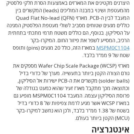
היצרנים מקטינים את המארזים באמצעות הסרת חלקי פלסטיק
מהמעטפת ושינוי במבנה המוליכים (leads) המקשרים בין
המעבד לבין ה-PCB. מארזי Quad Flat No-lead (QFN)
כוללים מגעים שטוחים מסביב לשולי מעטפת הפלסטיק המגינה
על הסיליקון. בנוסף, הם כוללים משטח תרמי מתכתי בתחתית
הרכיב, המסייע לשפר את פיזור החום. המיקרו-בקר
MSPM0C1104
במארז הזה, כולל 20 מגעים (pins) ותופס
שטח של 9 ממ"ר בלבד.
מארזי Wafer Chip Scale Package (WCSP) מספקים את
גורם הצורה הקטן ביותר בתעשייה. מערך של כדורי בדיל
(solder balls) מקשרים את ה-PCB ישירות אל הסיליקון,
וכתוצאה מכך מתקבל מארז זעיר שהוא כמעט בגודלה של
פרוסת הסיליקון עצמה. המעבד MSPM0C1104 מופיע גם
במארז WCSP אשר מגיע לרמת צפיפות של 8 כדורי בדיל
בשטח של 1.38 ממ"ר בלבד, ולכן הוא נחשב למיקרו-בקר
(MCU) הקטן ביותר בעולם.
אינטגרציה