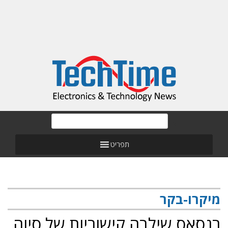
תפריט
מיקרו-בקר
רנסאס שילבה קישוריות של סיוה