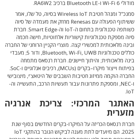
מודולי Wi-Fi 6 ו-Bluetooth LE ברכיב RA6W2.
סמנכ
"
ל ומנהל חטיבת
Wireless IoT
בסיוה
, טל שלו, אמר
ש
שיתוף הפעולה עם
Renesas
מחזק את מעמדה של סיוה
כשותפה טכנולוגית בתחום ה
-IoT
וה
-Smart Edge. חברת
סיוה מספקת טכנולוגיות קישוריות אלחוטיות, חישה חכמה
ובינה מלאכותית למכשירי קצה. מוצרי הקניין הרוחני של החברה
כוללים טכנולוגיות Bluetooth, Wi-Fi, UWB, ודור 5; מעבדי
בינה מלאכותית; והיתוך חיישנים. חברת
רנסאס מתמחה
בפיתוח וייצור מיקרו
–
בקרים
(MCUs),
רכיבים אנלוגיים ו
-SoC.
החברה הוקמה ממיזוג חטיבות השבבים של היטאצ
'
י
,
מיצובישי
ו
-NEC, ו
מספקת פתרונות עבור תעשיות הרכב
,
התעשייה וה
-
IoT.
האתגר המרכזי: צריכת אנרגיה
מזערית
חברת רנסאס הכריזה על המיקרו-בקרים החדשים בסוף שנת
2025. הם מיועדים לתת מענה לביקוש הגובר בהתקני IoT