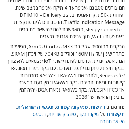
המחוברים תמיד ולכן צריכים להיות חסכוניים במיוחד באנרגיה.
הם צורכים 200 ננו-אמפר עד 4 מיקרו-אמפר במצב שינה,
ופחות מ-50 מיקרו-אמפר במצב DTIM10 – Delivery
Traffic Indication Message. הרכיבים כוללים פונקציית
sleepy connected, המאפשרת להם להישאר מחוברים
באמצעות Wi-Fi, תוך צריכת אנרגיה מזערית.
הבקרים מבוססים על ליבת Cortex-M33 של Arm, הפועלת
בתדר שעון של 160MHz וכוללים 704KB של זיכרון SRAM.
הם מאפשרים למהנדסים לפתח יישומי IoT עצמאיים ללא צורך
בבקר חיצוני. ניתן גם לתכנן מערכת עם בקר מארח מסוג RA
של Renesas, ולחבר את RA6W1 ו-RA6W2 כהרחבות
קישוריות ורשת. המיקרו-בקר RA6W1 זמין כעת במארזי
FCQFN ו-WLCSP. בקר RA6W2 ‏(מארז BGA) יהיה זמין
ברבעון הראשון של 2026.
פורסם ב
חדשות
,
סמיקונדקטורס
,
תעשייה ישראלית
,
תקשורת
על
מיקרו-בקר
,
סיוה
,
קישוריות
,
רנסאס
השאר תגובה