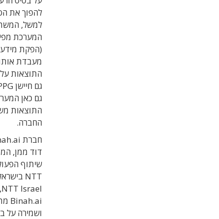
להפוך את הסמ
התוצאות על 
גם כאן המער
התוצאות משו
החברה.
דוד ממן, המד
שיתוף הפעולה בינה לבין
NTT
בישראל
NTT Israel, נועה אשר, אמרה ש
Binah.ai מתמקד
ושמירה על בר