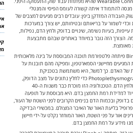
הבריאות Wearable Connect שהיא מפתחת עבור שוק התעסוקה היפני.
הר
מנסה להתמודד איתה קשורה לעומס הפיסי והמנטלי
וק העבודה המזדקן ביפן: עובדים רבים מגיעים למצבים של
אי
וכדי לשמור על בריאותם ובטיחותם, יש צורך במערכות
את
 עייפות, בעיות נשימה, שינויים בדופק ולחץ הדם, נפילות,
לש
מה. הצורך הזה גובר במיוחד באתרים שבהם מתבצעת
קי
 מאומצת.
מאר
חברת Binah.ai פיתחה פלטפורמת תוכנה המבוססת על בינה מלאכותית
 המגיעים מחיישני הסמארטפון, ומפיקה מהם תובנות על
 של האדם. כך למשל, היא משתמשת בטכניקת
Photoplethysmography – PPG כדי לחלץ נתונים על מצב הדופק,
רמת החמצן ולחץ הדם. הטכנולוגיה הזו מוכרת כבר משנות ה-40
ד למדידת רמת החמצן בדם. היא מבוססת על תופעה
ם בדופק ובכמות הדם בנימים הקרובים לפני השטח של העור,
רופיל בליעת האור של האיבר המצולם. במכשירי הבדיקה
ינים אור על פני השטח, האור המוחזר נקלט על-ידי חיישן
נו מידע על רמת החמצן בדם.