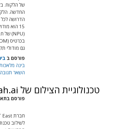
של הלקוח. בש
החדשה. הלקו
15 הוא מו
גם מודולי תקשורת Fi 802.11 a/b/g/n
פורסם ב
בינ
בינה מלאכות
השאר תגובה
טכנולוגיית הצילום של Binah.ai תשולב באבזרים של NTT
פורסם בתא
חברת NTT East היפנית חתמה על הסכם עם חברת