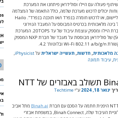
בק
יתוף פעולה עם היילו וסולידראן פיתחנו את המערכת
חות יכולים לרכוש מערכת שלמה, כולל התאמה של המצלמה
הדרושה לכל ליישום, או לרכוש חומרה בנפרד ו/או תוכנה בנפרד". Hailo
לפיתוח 
דול בינה מלאכותית בכרטיס המבוסס על המעבד הנוירוני
(NPU) של חברת היילו ומספק עוצמת עיבוד של עד 20TOPS. המערכת
בכרטיס (SOM) של סולידראן מבוססת על מעבד של חברת NXP המספק
יש
Wi- ובלוטות' 4.2.
ה מלאכותית
,
חדשות
,
תעשייה ישראלית
על
iPhysicist
,
ית
,
עיבוד תמונה
ס
מכי
ריך
ינואר 18, 2024
ע"י
Techtime
אי
בת
Binah.ai
מתל אביב
לשילוב טכנולוגיית העיבוד שלה, Binah Connect, במשפחת אבזרי
ול