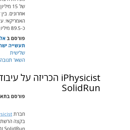
של 15 
אחרונים. בין
האמריקאי. עי
כ-89.5 מיליון שקל. יו"ר החברה הוא מנכ"ל רפאל לשעבר, ידידיה יערי.
פורסם ב
אלק
תעשייה ישר
שלישית
השאר תגובה
SolidRun
פורסם בתא
חברת
sicist