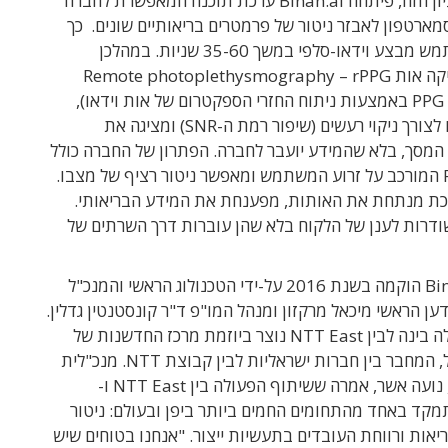
על בסיס הרעיון הזה, פיתחה Binah.ai ערכת תוכנה המאפשרת לחברה
ארטפון לאבזר ניטור של פרמטרים בריאותיים שונים. כך
למשל, המשתמש מבצע וידאו-סלפי במשך 35-60 שניות. במהלכן
המערכת מפיקה אות Remote photoplethysmography – rPPG
(הפקת מידע PPG באמצעות ניתוח החזרי הספקטרום של אות וידאו),
מעבדת אותו לצורך ניקוי רעשים (שיפור רמת ה-SNR) ומציגה את
המסך, בלא שהמידע יועבר לחברה. הפתרון של החברה כולל
גם חיישן PPG המורכב על זרוע המשתמש ומאפשר ניטור רציף של מצבו.
כת מנתחת את האותות, מפענחת את המידע הבריאותי.
דרות לענן של הלקוח בלא שהן עוברות דרך השרתים של
חברת Binah.ai הוקמה בשנת 2016 על-ידי הטכנולוג הראשי והמנכ"ל
ען הראשי מיכאל מרקזון ומנהל המו"פ ד"ר קונסטנטין גדלין.
 NTT East נוצר ביוזמת
מרכז החדשנות של
,
המחבר בין חברות ישראליות לבין קבוצת
NTT
.
מנכ"לית
שיתוף הפעולה בין
NTT East
ו-
באחד מהתחומים החמים ביותר ביפן ובעולם
:
ניטור
יאות ורווחת העובדים בתעשיות ייצור
. "
אנחנו בטוחים שיש