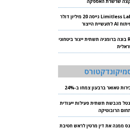
צה שרשרת האספקה
Limitless Labs גייסה 20 מיליון דולר
AI לתעשיית הייצור
RH בונה ברומניה תשתית ייצור ביטחוני
ראלית
מיקונדקטורס
רות טאואר ברבעון צמחו ב-24%
נטל מגבשת תשתית פעילות ייעודית
חום הרובוטיקה
נס ממנה את דין מרטין לראש חטיבת