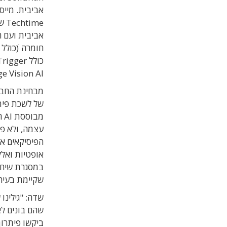
me
אביבית ועם 
חומרה ׁ(כול
Edge Vision AI זמינה
מבחינת החבר
של לשכת פיתו
מב
הפיסיקאים אל
אופטיות ואלק
במסגרת שיחות
שקיימת בעיה
שדה: "גילינו
שהם בונים ל
ביקשו פיתרון