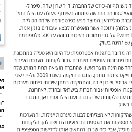
אביבית. מייסד משותף וה-CTO של החברה, ד"ר שרון שדה, סיפר ל-
Techti שהפלטפורמה החדשה פותחה בשיתוף פעולה עם היילו התל
חברת סולידראן. המוצר מגיע כפלטפורמה שלמה הכוללת
א
ל מצלמה) ותוכנה אשר מאפשרת לבצע עיבודים בזמן אמת,
כולל Event Trigger על-גבי תמונות באיכות גבוהה עד 4K. פלטפורמת
 בשוק.
ה מדובר בתפנית אסטרטגית: עד היום היא פעלה במתכונת
ח פתרונות אופטיים מיוחדים עבור לקוחות. מערכת העיבוד
י
וססת AI החדשה הינה מוצר ראשון שהחברה מוציאה תחת המותג שלה
עצמה, ולא פרוייקט פיתוח מוזמן. החברה הוקמה בשנת 2009 על-ידי שני
אי
י אביטל ושרון שדה, והתמקדה במתן שירותי פיתוח מערכות
את
טרו אופטיות עבור חברות בישראל ובחו"ל. לאחרונה,
לש
 עם הלקוחות של החברה ועם היילו וסוידראן, התברר
 בשוק.
המ
 שהלקוחות לא מצליחים לבנות מערכות יעילות, והמערכות
א מספקות את מעטפת הביצועים הדרושה להן. הלקוחות
 מוכלל, אבל כזה שניתן להתאים אותו לדרישות הספציפיות