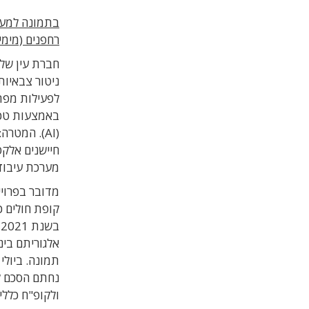
רחפנים (מימין) ו-Veye להתקנה 
חברת עין שלי
לפעילות מפתי
באמצעות טכנו
(AI). המטר
חיישנים אלק
מערכת עיבוד תמונה ומערכת
מדובר בפרוי
קופת חולים כ
ב
אלגוריתם בי
ולקופ"ח כללית (15% בעלות) באמצעות חברת המסחור שלה