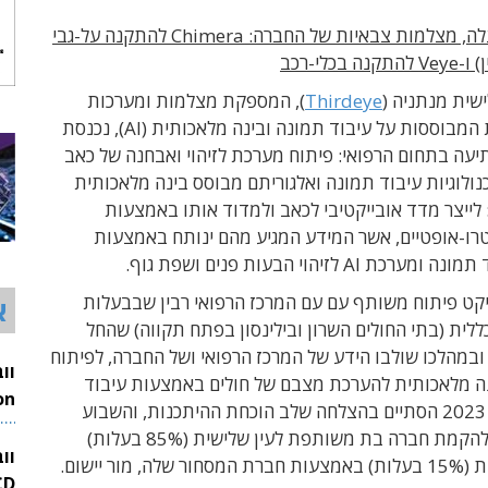
בתמונה למעלה, מצלמות צבאיות של החברה: Chimera להתקנה על-גבי
בכלי-רכב
שית מנתניה (
Thirdeye
), המספקת מצלמות ומערכות
ניטור צבאיות המבוססות על עיבוד תמונה ובינה מלאכותית (AI), נכנסת
עה בתחום הרפואי: פיתוח מערכת לזיהוי ואבחנה של כאב
לוגיות עיבוד תמונה ואלגוריתם מבוסס בינה מלאכותית
ה: לייצר מדד אובייקטיבי לכאב ולמדוד אותו באמצעות
טרו-אופטיים, אשר המידע המגיע מהם ינותח באמצעות
 AI לזיהוי הבעות פנים ושפת גוף.
יקט פיתוח משותף עם עם המרכז הרפואי רבין שבבעלות
א
ללית (בתי החולים השרון ובילינסון בפתח תקווה) שהחל
שנת 2021 ובמהלכו שולבו הידע של המרכז הרפואי ושל החברה, לפיתוח
נה מלאכותית להערכת מצבם של חולים באמצעות עיבוד
תמונה. ביולי 2023 הסתיים בהצלחה שלב הוכחת ההיתכנות, והשבוע
26
נחתם הסכם להקמת חברה בת משותפת לעין שלישית (85% בעלות)
וו
, מור יישום.