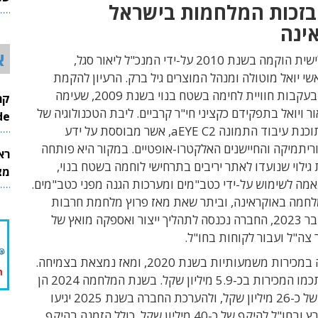
בזכות המלחמות בישראל
26
ינה
א
חברת עין שלישית הוקמה בשנת 2010 על-ידי המנכ"ל ליאור סגל,
שי יואל מוטולה ומנהל המוצרים גיל ברק. הרעיון להקמת
החברה צמח בעקבות חוויית לחימה בשטח בנוי בשנת 2009, שעימה
ר ויואל בתפקידם כקציני חי"ר קרביים. ליבת הטכנולוגיה של
InMode
החברה היא תוכנת עיבוד התמונה aEYE C2, אשר מבוססת על ידע
יתמיקה והחיישנים האלקטרו-אופטיים. במקור היא פותחה
רא
גילוי שנועדו לאתר יריבים בתרחישי לוחמה בשטח בנוי,
מצט
מה לשימוש על-ידי כטב"מים ומערכות הגנה מפני כטב"מים.
לחמה באוקראינה, וביתר שאת מאז פרוץ מלחמת חרבות
ברזל באוקטובר 2023, החברה נכנסה לתהליך ייצור ואספקה מואץ של
צה"ל ועבור לקוחות בחו"ל.
החברה החלה במכירות משמעותיות בשנת 2020, ומאז נמצאת בצמיחה.
ב-2020 הסתכמו המכירות בכ-5.9 מיליון שקל. בשנת המלחמה 2024 הן
צמחו להיקף של כ-26 מיליון שקל, ולהערכת החברה בשנת 2025 יגיעו
מכירותיה בארץ ובחו"ל להיקף של כ-40 מיליון שקל. כולל הזמנה בהיקף