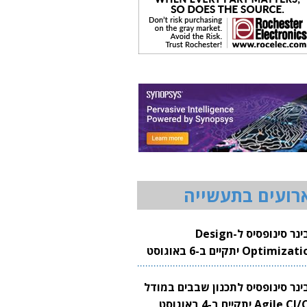
רועים בתעשייה
וובינר סינופסיס ל-Design
Optimization יתקיים ב-6 באוגוסט
20
בינר סינופסיס לתכנון שבבים במודל
Agile CI/CD יתקיים ב-4 באוגוסט