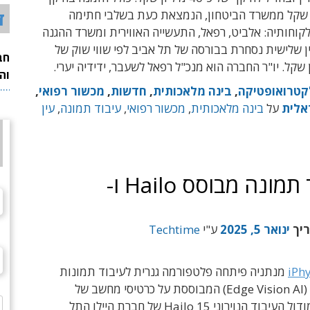
ד
מיליון שקל ממשרד הביטחון, הנמצאת כעת בשלבי חתימה
 לקוחותיה: אלביט, רפאל, התעשייה האווירית ומשרד ההגנה
ן שלישית נסחרת בבורסה של תל אביב לפי שווי שוק של
חב
וה
טרואופטיקה
,
בינה מלאכותית
,
חדשות
,
מכשור רפואי
,
אלית
על
בינה מלאכותית
,
מכשור רפואי
,
עיבוד תמונה
,
עין
iPhysicist הכריזה על עיבוד תמונה מבוסס Hailo ו-
ריך
ינואר 5, 2025
ע"י
Techtime
iPhy
מנתניה פיתחה פלטפורמה גנרית לעיבוד תמונות
בקצה הרשת (Edge Vision AI) המבוססת על כרטיסי מחשב של
SolidRun ומודול העיבוד הנוירוני Hailo 15 של חברת היילו התל