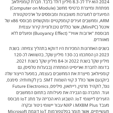
2024 הוא ירד לכ-8.3 מיליון דולר בלבד. חברת קומפיולאב
מפתחת ומייצרת כרטיסי מחשב (Computer on Module)
המיועדים למערכות משובצות ומבוססים על ארכיטקטורת
ARM, ומחשבים זעירים קומפקטיים ומוקשחים מבוססי x86 של
אינטל (MiniPC), אשר כוללים טכנולוגיית קירור עצמית
מבוססת "ארובות אוויר" (Buoyancy Effect) ופועלים ללא
מאווררים.
בשנים האחרונות המכירות היו דווקא בתהליך צמיחה: בשנת
2023 הן הסתכמו בכ-130 מיליון שקל, בהשוואה לכ-120
מיליון שקל בשנת 2022 וכ-84 מיליון שקל בשנת 2021.
בדומה לחברת ואריסייט המתחרה (בבעלות טלסיס), גם
קומפיולאב מייצרת את המחשבים בעצמה, במפעל הייצור שלה
ביוקנעם אשר כולל 3 קווי השמות SMT. בין לקוחותיה: סימנס,
גוגל, לוקהיד מרטין, רייתאון, פיליפס, Future Electronics
ועוד. החברה גם הגבירה את פעילותה בתחום המחשבים
הזעירים ליישומי IoT. השבוע היא הכריזה על מתג IoT מבוסס
מעבד NXP i.MX8M Plus עבור יישומי ניטור ובקרה
תעשייתיים, אשר תומך בפלטפורמות IoT דוגמת Microsoft