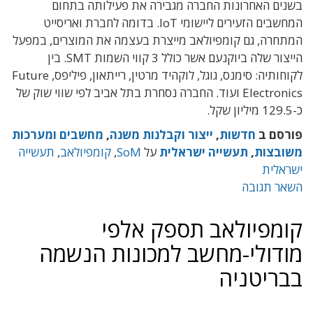
בשנים האחרונות החברה מגבירה את פעילותה בתחום
המחשבים הזעירים ליישומי IoT. בדומה לחברת ואריסייט
המתחרה, גם קומפיולאב מייצרת בעצמה את המוצרים, במפעל
הייצור שלה ביוקנעם אשר כולל 3 קווי השמות SMT. בין
לקוחותיה: סימנס, גוגל, לוקהיד מרטין, רייתאון, פיליפס, Future
Electronics ועוד. החברה נסחרת בתל אביב לפי שווי שוק של
כ-129.5 מיליון שקל.
פורסם ב
חדשות
,
ייצור וקבלנות משנה
,
מחשבים ומערכות
משובצות
,
תעשייה ישראלית
על
SoM
,
קומפיולאב
,
תעשייה
ישראלית
השאר תגובה
קומפיולאב תספק אלפי
מודולי-מחשב למכונות הנשמה
בבריטניה