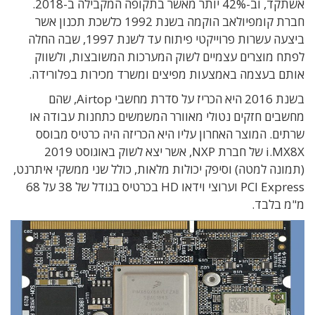
אשתקד, וב-42% יותר מאשר בתקופה המקבילה ב-2018.
חברת קומפיולאב הוקמה בשנת 1992 כלשכת תכנון אשר
ביצעה עשרות פרוייקטי פיתוח עד לשנת 1997, שבה החלה
לפתח מוצרים עצמיים לשוק המערכות המשובצות, ולשווק
אותם בעצמה באמצעות מפיצים ומשרד מכירות בפלורידה.
בשנת 2016 היא הכריז על סדרת מחשבי Airtop, שהם
מחשבים חזקים נטולי מאוורר המשמשים כתחנות עבודה או
שרתים. המוצר האחרון עליו היא הכריזה היה כרטיס מבוסס
i.MX8X של חברת NXP, אשר יצא לשוק באוגוסט 2019
(תמונה למטה) וסיפק יכולות מלאות, כולל שני ממשקי איתרנט,
PCI Express וערוצי וידאו HD בכרטיס בגודל של 38 על 68
מ"מ בלבד.