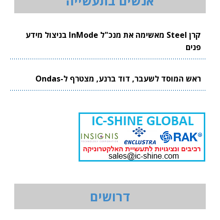
אנשים בתעשייה
קרן Steel מאשימה את מנכ"ל InMode בניצול מידע
פנים
ראש המוסד לשעבר, דוד ברנע, מצטרף ל-Ondas
דרושים