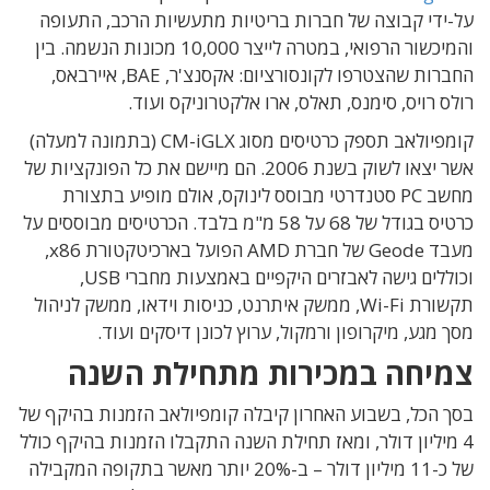
על-ידי קבוצה של חברות בריטיות מתעשיות הרכב, התעופה
והמיכשור הרפואי, במטרה לייצר 10,000 מכונות הנשמה. בין
החברות שהצטרפו לקונסורציום: אקסנצ'ר, BAE, איירבאס,
רולס רויס, סימנס, תאלס, ארו אלקטרוניקס ועוד.
קומפיולאב תספק כרטיסים מסוג CM-iGLX (בתמונה למעלה)
אשר יצאו לשוק בשנת 2006. הם מיישם את כל הפונקציות של
מחשב PC סטנדרטי מבוסס לינוקס, אולם מופיע בתצורת
כרטיס בגודל של 68 על 58 מ"מ בלבד. הכרטיסים מבוססים על
מעבד Geode של חברת AMD הפועל בארכיטקטורת x86,
וכוללים גישה לאבזרים היקפיים באמצעות מחברי USB,
תקשורת Wi-Fi, ממשק איתרנט, כניסות וידאו, ממשק לניהול
מסך מגע, מיקרופון ורמקול, ערוץ לכונן דיסקים ועוד.
צמיחה במכירות מתחילת השנה
בסך הכל, בשבוע האחרון קיבלה קומפיולאב הזמנות בהיקף של
4 מיליון דולר, ומאז תחילת השנה התקבלו הזמנות בהיקף כולל
של כ-11 מיליון דולר – ב-20% יותר מאשר בתקופה המקבילה