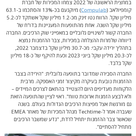
במחצית הראשונה של 2022 צמחו המכירות של חברת
קומפיולאב (
Compulab
) מיוקנעם בכ-13% והסתכמו ב-63.1
מיליון שקל. הרווח נטו זינק מכ-1.2 מיליון שקל אשתקד לכ-5.2
מיליון שקל השנה. אחת מהתופעות המעניינות בדו"ח של
החברה קשור לשינויים גלובליים במאפייני שוק הרכיבים. החברה
דיווחה שלמרות ההצלחה במכירות, צבר ההזמנות נמצא
בתהליך ירידה עקבי: מכ-30.7 מיליון שקל בדצמבר 2022,
לכ-20.3 מיליון שקל ביוני 2023 וכעת להיקף של כ-18 מיליון
שקל בלבד.
החברה הסבירה שמדובר בתופעה גלובלית: "הירידה בצבר
ההזמנות נובעת בעיקרה מקיצור זמני האספקה. מרבית
הלקוחות מעדיפים היום להצטייד בהתאם לצרכים המיידים –
ולא לבצע הזמנות ארוכות טווח". ראוי לציין שהתופעה הזאת
גם מורגשת אצל מפיצות הרכיבים הגדולות בעולם. בשנה
שעברה אמר ל-Techtime מנהל המכירות של מאוזר EMEA
שכאשר צבר ההזמנות יתחיל לרדת, "נדע שמשבר הרכיבים
מתחיל להסתיים".