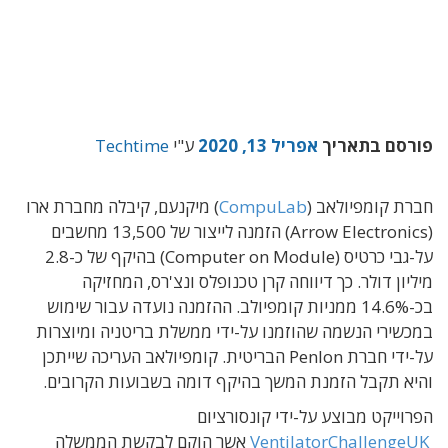
פורסם בתאריך
אפריל 13, 2020
ע"י
Techtime
חברת קומפיולאב (
CompuLab
) מיקנעם, קיבלה מחברת ארו
(Arrow Electronics) הזמנה לייצור של 13,500 מחשבים
על-גבי כרטיס (Computer on Module) בהיקף של כ-2.8
מיליון דולר. כך דיווחה קרן טכנופלס ונצ'רס, המחזיקה
בכ-14.6% ממניות קומפיולב. ההזמנה נועדה עבור שימוש
במכשירי הנשמה שהוזמנו על-ידי ממשלת בריטניה ומיוצרות
על-ידי חברת Penlon הבריטית. קומפיולאב העריכה שייתכן
והיא תקבל הזמנת המשך בהיקף דומה בשבועות הקרובים.
הפרוייקט מבוצע על-ידי קונסורציום
VentilatorChallengeUK
אשר הוקם לבקשת הממשלה