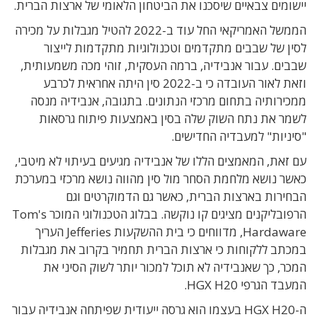
יישומים צבאיים שיסכנו את הביטחון הלאומי של ארצות הברית.
הממשל האמריקאי החל עוד ב-2022 להטיל מגבלות על מכירה
לסין של שבבים מתקדמים וטכנולוגיות מתקדמות לייצור
שבבים. עבור אנבידיה, ברמה העסקית, זוהי מכה משמעותית,
וזאת לאור העובדה כי ב-2022 סין היתה אחראית לכרבע
ממכירותיה בתחום מרכזי הנתונים. בתגובה, אנבידיה מנסה
לשמר את נתח השוק שלה בסין באמצעות פיתוח גרסאות
"סיניות" למעבדיה החדישים.
עם זאת, המאמצים הללו של אנבידיה מגיעים בעיתוי לא מיטבי,
כאשר נושא מלחמת הסחר מול סין מהווה נושא מרכזי במערכת
הבחירות בארצות הברית, כאשר גם הדמוקרטים וגם
הרפובליקנים מציגים קו נוקשה. בבלוג הטכנולוגי המוכר Tom's
Hardaware, מדווחים כי בית ההשקעות Jefferies העריך
במכתב ללקוחות כי ארצות הברית תחמיר בקרוב את מגבלות
המכר, כך שאנבידיה לא תוכל למכור יותר לשוק הסיני את
המעבד הגרפי HGX H20.
ה-HGX H20 בעצמו הוא גרסה ייעודית שפיתחה אנבידיה עבור