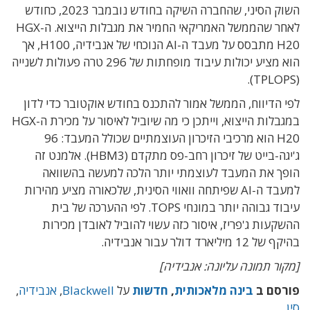
השוק הסיני, שהחברה השיקה בחודש נובמבר 2023, כחודש
לאחר שהממשל האמריקאי החמיר את מגבלות הייצוא. ה-HGX
H20 מתבסס על מעבד ה-AI הנוכחי של אנבידיה, H100, אך
הוא מציע יכולות עיבוד מופחתות של 296 טרה פעולות לשנייה
(TPLOPS).
לפי הדיווח, הממשל אמור להתכנס בחודש אוקטובר כדי לדון
במגבלות הייצוא, וייתכן כי מה שיוביל לאיסור על מכירת ה-HGX
H20 הוא מרכיבי הזיכרון העוצמתיים שכולל המעבד: 96
ג'יגה-בייט של זיכרון רחב-פס מתקדם (HBM3). אלמנט זה
הופך את המעבד לעוצמתי יותר הלכה למעשה בהשוואה
למעבד ה-AI שפיתחה וואווי הסינית, שלכאורה מציע מהירות
עיבוד גבוהה יותר במונחי TOPS. לפי ההערכה של בית
ההשקעות ג'פריז, איסור כזה עשוי להוביל לאובדן מכירות
בהיקף של 12 מיליארד דולר עבור אנבידיה.
[מקור תמונה עליונה: אנבידיה]
פורסם ב
בינה מלאכותית
,
חדשות
על
Blackwell
,
אנבידיה
,
סין