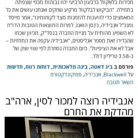
מכירות בלאקוול ברבעון הרביעי יהיו גבוהות מכפי שצפתה
בתחילה. "הביקוש לבלקוול מרקיע שחקים ואנחנו עושים את כל
המאמצים כדי להיענות להזמנות מצד לקוחותינו", אמר מייסד
ומנכ"ל אנבידיה, ג'נסן הואנג. למרות התוצאות הטובות הדו"ח
לא השפיע מהותית על מניית החברה בנסד"ק, מכיוון שכמו
שהגדירו זאת מספר אנליסטים, "אנבידיה עקפה את התחזיות –
אבל לא את הציפיות". כיום החברה נסחרת לפי שווי שוק של
כ-3.58 טריליון דולר.
פורסם ב
ביג דאטה
,
בינה מלאכותית
,
דוחות רווח
,
חדשות
על
Blackwell
,
אנבידיה
,
סמיקונדקטורס
השאר תגובה
אנבידיה רוצה למכור לסין, ארה"ב
מהדקת את החרם