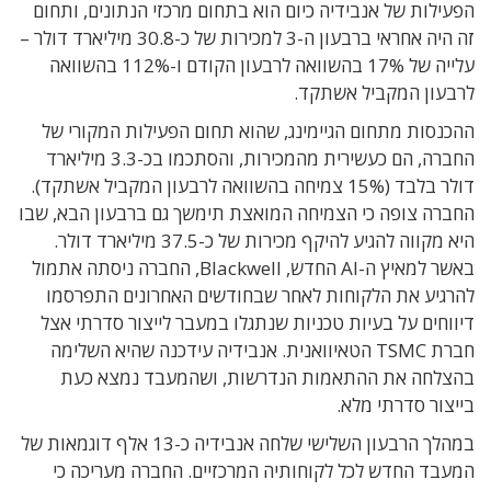
הפעילות של אנבידיה כיום הוא בתחום מרכזי הנתונים, ותחום
זה היה אחראי ברבעון ה-3 למכירות של כ-30.8 מיליארד דולר –
עלייה של 17% בהשוואה לרבעון הקודם ו-112% בהשוואה
לרבעון המקביל אשתקד.
ההכנסות מתחום הגיימינג, שהוא תחום הפעילות המקורי של
החברה, הם כעשירית מהמכירות, והסתכמו בכ-3.3 מיליארד
דולר בלבד (15% צמיחה בהשוואה לרבעון המקביל אשתקד).
החברה צופה כי הצמיחה המואצת תימשך גם ברבעון הבא, שבו
היא מקווה להגיע להיקף מכירות של כ-37.5 מיליארד דולר.
באשר למאיץ ה-AI החדש, Blackwell, החברה ניסתה אתמול
להרגיע את הלקוחות לאחר שבחודשים האחרונים התפרסמו
דיווחים על בעיות טכניות שנתגלו במעבר לייצור סדרתי אצל
חברת TSMC הטאיוואנית. אנבידיה עידכנה שהיא השלימה
בהצלחה את ההתאמות הנדרשות, ושהמעבד נמצא כעת
בייצור סדרתי מלא.
במהלך הרבעון השלישי שלחה אנבידיה כ-13 אלף דוגמאות של
המעבד החדש לכל לקוחותיה המרכזיים. החברה מעריכה כי