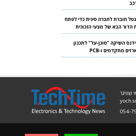
כב
נטל חוברת לחברה סינית כדי לפתח
 הדור הבא של מצעי הזכוכית
בבים
ידנס השיקה "סוכן-על" לתכנון
זים מתקדמים ו-PCB
י שוויגר
yoch.
054-7