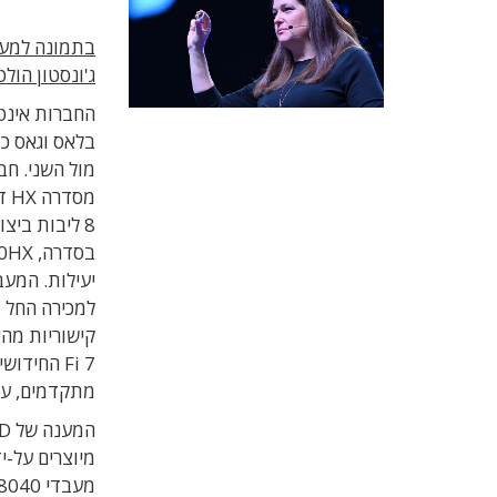
בתמונה למעל
ג
'
ונסטון הול
בלאס וגאס כ
מול השני. ח
מסדרה
HX
ד
בסדרה,
0HX,
יעילות
. ה
מעבד
למכירה החל 
קישוריות מה
Fi 7
החידושי
מתקדמים
,
ער