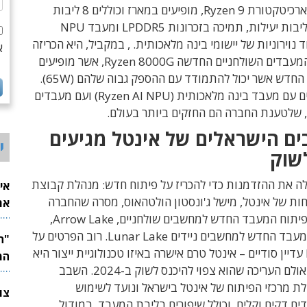
מבוססים על ארכיטקטורת Ryzen 9, מופיעים במארז וכוללים 8 ליבות
ביצועים, 16 ליבות יעילות, תמיכה בזכרונות LPDDR5 ומעבד NPU
נוירוניות של יישומי בינה מלאכותית. , במקביל, היא הכריזה
א
על משפחת המעבדים השולחניים החדשה Ryzen 8000G, אשר מופיעים
במארז AM5 החדש אשר יכול להתמודד עם ההספק גבוה שלהם (65W).
גם הם מופיעים עם מעבד בינה מלאכותית (Ryzen AI NPU) ועם מעבדים
, שלטענת החברה הם החזקים ביותר בעולם.
ם הישראלים של אינטל מגיעים
י
שוק
לה את ההזדמנות כדי להכריז על פיתוח חדש: מנהלת
קבוצת
אי
ות של אינטל
,
מישל ג
'
ונסטון הולטהאוס
, מסרה שהחברה
את
השלימה את פיתוח המעבד החדש למחשבים שולחניים, Arrow Lake,
לש
ד החדש למחשבים ניידים Lunar Lake.
רוב הפרטים על
עדיין סודיים
–
אינטל טרם אישרה באיזו טכנולוגיית ייצור היא
המ
ולם העריכה שהוא
צפוי להיכנס לשוק ב
-2024.
השבב
ת מרכזי הפיתוח של אינטל בישראל ונועד לשימוש
ים דקים וקלים, וכולל שיפורים ב
ליבת המעבד, במודול