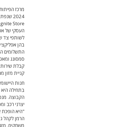
מרכז הפיתוח 
Ignite Store
העסקי של אפ
לשותפי צד של
בהן
אפליקצי
התשלומים הר
סמסונג ומאפ
קבלת שירותי
קניית
מזון מה
חנות היישומ
בתחילה היא 
הקבוצה
. מנכ
יצרני רכב ומפ
"
היא הופכת א
הרמן לקהל ג
משחקים, מזג 