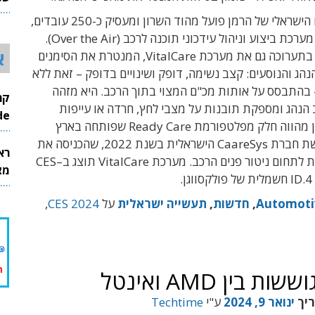
26
מרכז הפיתוח הישראלי של הרמן פועל מהוד השרון ומעסיק כ-250 עובדים,
רובם בתחום מערכת ביצוע וניהול עידכוני תוכנה לרכב (Over the Air).
א
רוכה גם את מערכת VitalCare,
המנטרת את הסימנים
הנהג והנוסעים
:
קצב נשימה
,
דופק ושינויים בדופק –
זאת ללא
בהתבסס על אותות מכ"ם המצוי בתוך הרכב
. היא מזהה
 הנהג ומספקת תובנות על מצבי לחץ, חרדה
או עייפות
InMode
. הפתרון מהווה חלק מפלטפורמת Ready Care שפותחה בארץ
שת חברת
CaareSys הישראלית בשנת 2022, שהכניסה את
רא
 לתחום ניטור פנים הרכב
.
מערכת
VitalCare
תוצג ב
–
CES
מצט
ID.4
חשמלית של פולקסווגן
.
Automoti
,
חדשות
,
תעשייה ישראלית
על
CES 2024
,
ריך
ינואר 9, 2024
ע"י
Techtime