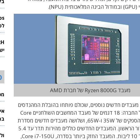
בק
(
GPU) ובמודול הבינה המלאכותית (NPU).
לפיתוח 
יש
ס
מעבד Ryzen 8000G של חברת AMD
מכי
מעבדים חדשים נוספים, שכולם פותחו בהובלת המהנדסים
אי
הישראלים של החברה: 18 דגמים של מעבד המחשבים השולחניים Core
בת
שלושה מעבדים חדשים מסדרת
ר הראשון
.
המעבדים החדשים כוללים מהירות תדר עד
5.4
ול
ד
10
ליבות.
המעבד החזק ביותר בסדרה
, Core i7-150U,