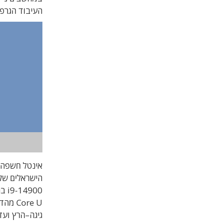
העיבוד הגרפי 
אינטל חשפה 
i9-14900 בהספקים של 35W ו-65W, ו
Core U
מהדו
גיגה
–
הרץ וע