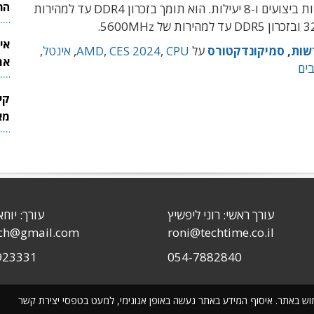
הר
 ו-8 יעילות. הוא תומך
בזכרון DDR4 עד למהירות
אי
שות
,
סמיקונדקטורס
על
CPU
,
CES 2024
,
AMD
,
אינטל
,
את
ים
לש
קי
מאר
עורך ראשי: רוני ליפשיץ
עורך: יוחא
sch@gmail.com
roni@techtime.co.il
923331
054-7882840
שימוש באתר. איסוף המידע באתר נעשה באופן אנונימי, למעט בטפסי יצירת קשר