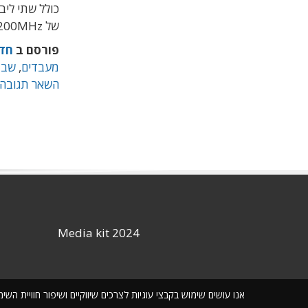
כולל שתי ליבות ביצועים
של 3200MHz ובזכרון DDR5 עד למהירות של 5600MHz.
פורסם ב
חד
מעבדים
,
שבב
השאר תגובה
Media kit 2024
אנו עושים שימוש בקבצי עוגיות לצרכים שיווקיים ושיפור חוויית ה