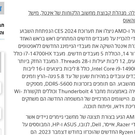
ד
ה: מנהלת
קבוצת מחשוב הלקוחות של אינטל
,
מישל
טהאוס
חב
החברות אינטל ו-AMD ניצלו את תערוכת CES 2024 הנפתחת השבוע
וה
די להכריז על מעבדים חדשים המתחרים ראש בראש האחד
ברת אינטל השיקה
את מעבדי הגיימינג החדשים ללאפטופים
ור
14, הכוללת 5
מעבדים חדשים. מעבד i7-14700HX כולל
8 ליבות ביצועים, 12 ליבות יעילות ו-28 Threads. המעבד החזק ביותר
Intel Core i9-1490
כולל
8
ליבות ביצועים ו
-16
ליבות
ים עובדים במהירות שעון של עד
5.8
גיגה
–
הרץ וזמינים
מהשבוע
. הם תומכים
בזכרונות
DDR5-5600, מספקים
ירה באמצעות מחבר
Thunderbolt 4
וכוללים תקשורת
Wi-
ם. היישומים המרכזיים של המשפחה החדשה הם
משחקים
יכת וידאו
,
ופיתוח תוכנה
.
המענה של AMD הגיע בצורת תצוגה של מחשבי גיימרים ניידים אשר
מיוצרים על-ידי Razer, אייסר, Dell, לנובו, ASUS ו-HP, המבוססים על
מעבדי Ryzen 8040 החדשים שהוכרזו בחודש דצמבר 2023. הם