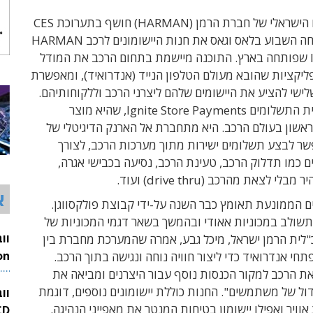
הישראלי של חברת הרמן (
HARMAN) חושף בתערוכת CES
2024 שנפתחה השבוע בלאס וגאס את חנות היישומונים לרכב HARMAN
שפותחה בארץ
. התוכנה מיישמת בתחום הרכב את המודל
ליקציות שהובא מעולם
הטלפון הנייד
(
אנדרואיד
), ו
מאפשרת
ישי להציע את היישומים שלהם ליצרני הרכב וללקוחותיהם
.
ית התשלומים
gnite Store Payments, שהיא
I
מוצר
אשון בעולם הרכב. היא מתחברת אל
הארנק הדיגיטלי של
שר לבצע תשלומים ישירות מתוך מערכות הרכב, לצורך
ם כמו
תדלוק הרכב
, טעינת הרכב,
נסיעה בכבישי אגרה
,
יר מ
בלי לצאת מהרכב (drive thru
)
ועוד
.
א
ים הממונעת
תאומץ כבר השנה על-ידי קבוצת פולקסווגן.
תשולב במכוניות אאודי ובהמשך בשאר דגמי המכוניות של
"לית הרמן ישראל, מיכל גבע, אמרה שה
מערכת מחברת בין
תחי אנדרואיד כדי ליצור חוויה נוחה ונגישה בתוך הרכב.
26
ת הרכב למקור הכנסות נוסף עבור היצרנים ומביאה את
דול של משתמשים"
. החנות כוללת יישומונים נוספים, דוגמת
וו
אוויר ואפילו יישומון בטיחות המנטר את מאפייני הנהיגה.