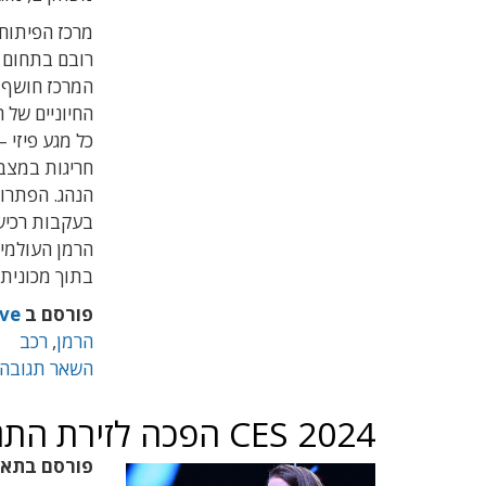
המרכז חושף בתע
החיוניים של 
כל מגע פיזי –
חריגות במצב
הנהג
בעקבות
רכי
הרמן העולמית
בתוך מכונית
פורסם ב
ve
הרמן
,
רכב
השאר תגובה
CES 2024 הפכה לזירת התגוששות בין AMD ואינטל
פורסם בתא