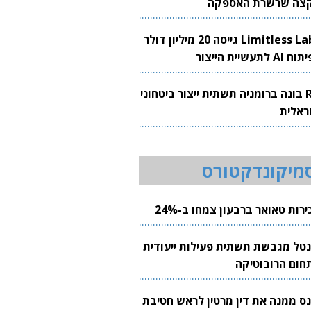
צה שרשרת האספקה
Limitless Labs גייסה 20 מיליון דולר
AI לתעשיית הייצור
RH בונה ברומניה תשתית ייצור ביטחוני
ראלית
מיקונדקטורס
רות טאואר ברבעון צמחו ב-24%
נטל מגבשת תשתית פעילות ייעודית
חום הרובוטיקה
נס ממנה את דין מרטין לראש חטיבת