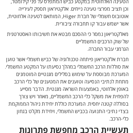
הטעינה האלחוטית במקטע כביש המתפרס על פני קילומטר,
וכן תציב מפרצי טעינה נייחים. אלקטיראון תספק
לעירייה
אוטובוס חשמלי של חברת Higer,
המותאם לטעינה אלחוטית,
אשר ישמש עבור קו תחבורה ציבורית.
מאלקטריאון נמסר כי ההסכם מבטא את חשיבותו האסטרטגית
של שוק הרכבים החשמליים
הגרמני עבור החברה.
חברת אלקטריאון פיתחה טכנולוגיה של כביש חשמלי אשר טוען
את סוללות הרכב החשמלי במהלך נסיעתו על המקטע החשמלי.
המערכת מבוססת על שימוש בסלילים מגנטיים המוטמנים
מתחת לנתיבי הנסיעה וטוענים את המטענים של כלי הרכב
באופן אלחוטי, באמצעות השראה מגנטית. הדבר מסייע
להפחית את משקל כלי הרכב החשמליים, מאחר ויש צורך
בסוללה קטנה יחסית. המערכת כוללת יחידת ניהול הממוקמת
בצדי נתיבי התנועה בכביש החשמלי, ויחידת מקלט בגחון
כלי-הרכב.
תעשיית הרכב מחפשת פתרונות