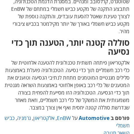
שטוטגרט, קרלסובב ומנהיים. במסגרת הדגמת הטכנולוגיה,
תתבצע התקנה של מקטע כביש חשמלי במתחם של EnBW
לצורך טעינת שאטל להסעת עובדים, והתקנה נוספת של
מקטע כביש חשמלי באורך של יותר מקילמטר בכביש ציבורי
מהיר.
סוללה קטנה יותר, הטענה תוך כדי
נסיעה
אלקטריאון פיתחה תשתית טכנולוגית להטענה אלחוטית של
כלי רכב חשמליים תוך כדי נסיעה. הטכנולוגיה פועלת באמצעות
סלילים מגנטיים המוטמנים מתחת לנתיבי הנסיעה וטוענים את
המטענים של כלי רכב באופן אלחוטי באמצעות השראה מגנטית
תוך כדי הנסיעה. הטכנולוגיה הזו מסייעת להפחית בצורה
משמעותית את המשקל של כלי רכב חשמליים, וזאת מאחר
שנדרשת סוללה קטנה יחסית ואף אין צורך במצבר.
פורסם ב
Automotive
על
EnBW
,
אלקטריאון
,
גרמניה
,
כביש
חשמלי
השאר תגובה