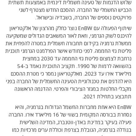
שלוש הדגמות של טעינה חשמלית דינמית באמצעות תשתית
הכביש החשמלי של החברה. ההסכם החדש מצטרף לשני
פרויקטים נוספים של החברה, בשבדיה ובישראל.
שיתוף הפעולה עם EnBW נוצר כחלק מהרצון של אלקטריאון
להיכנס לשוק הגרמני, וזאת לאור המשאבים הגדולים שמשקיעה
ממשלת גרמניה בקידום תחבורה חשמלית במטרה להפחית את
פליטת גזי החממה. לפני כחודש אישר הפרלמנט הגרמני תוכנית
נרחבת לצמצום פליטת גזי החממה עד 2030 במחצית
בהשוואה לרמות של 1990. תקציב התוכנית נאמד ב-54
מיליארד אירו עד 2023. מאלקטריאון נמסר כי מטרת ההסכם
היא להדגים את טכנולוגיית הטעינה החשמלית של החברה בפני
מקבלי החלטות במגזר הציבורי והפרטי. ההדגמה הראשונה
תתבצע בתחילת 2021.
EnBW היא אחת מחברות החשמל הגדולות בגרמניה, והיא
נסחרת בבורסה המקומית בשווי של 16 מיליארד אירו. החברה
פעילה בעיקר במדינת באדן-ווטנברג, המדינה השלישית
בגודלה בגרמניה, הגובלת בצרפת וכוללת ערים מרכזיות כמו