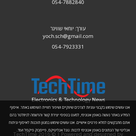
054-7882840
עורך: יוחאי שוויגר
yoch.sch@gmail.com
054-7923331
אנו עושים שימוש בקבצי עוגיות לצרכים שיווקיים ושיפור חוויית השימוש באתר. איסוף
המידע באתר נעשה באופן אנונימי, למעט בטפסי יצירת קשר והרשמה לניוזלטר בהם
אתם מתבקשים למלא פרטים אישיים. אנו עושים שימוש במגוון תוכנות לאיסוף וניתוח
אנליטי של הנתונים באופן אנונימי לרבות: גוגל אנליטיקס, פייסבוק פיקסל ועוד.
TechTime 2016 © | Powered and designed by