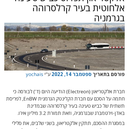
אלחוטית בעיר קרלסרוהה
בגרמניה
פורסם בתאריך
ספטמבר 14, 2022
ע"י
yochais
חברת אלקטריאון (Electreon) הודיעה היום (ד') לבורסה כי
חתמה על הסכם עם חברת הקלינטק הגרמנית EnBW, לפריסת
תשתית של כביש טעינה בעיר קרלסרוהה שבמדינת
באדן-וירטמברג שבגרמניה, וזאת תמורת 3.2 מיליון אירו.
במסגרת ההסכם, תתקין אלקטריאון, בשני שלבים, את סלילי