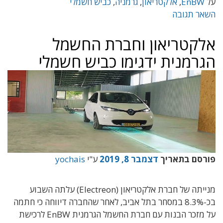
על
EnBW
,
אלקטריאון
,
גרמניה
,
כביש חשמלי
השאר תגובה
אלקטריאון וחברת החשמל
הגרמנית ידגימו כביש חשמלי
פורסם בתאריך
דצמבר 8, 2019
ע"י
yochais
מנייתה של חברת אלקטריאון (Electreon) עלתה השבוע
בכ-8.3% במסחר בתל אביב, לאחר שהחברה דיווחה כי חתמה
על מזכר הבנות עם חברת החשמל הגרמנית EnBW לרכישת