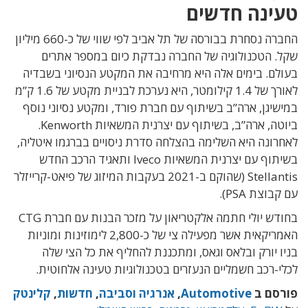
טעינה חדשים
החברה נסחרת בבורסה של תל אביב לפי שווי של כ-660 מיליון
שקל. הטכנולוגיה של החברה נבדקת כיום במספר אתרים
בעולם. בימים אלה היא מרחיבה את המקטע הנסיוני בשבדיה
לאורך של 1.4 קילומטר, היא נערכת לבניית מקטע של 1.6 ק”מ
במישיגן, ארה”ב בשיתוף עם חברת פורד, ומקטע נסיוני נוסף
ביוטה, ארה”ב, בשיתוף עם יצרנית המשאיות Kenworth.
לאחרונה היא השלימה בהצלחה סדרת ניסויים בברגמו איטליה,
בשיתוף עם יצרנית המשאיות Iveco ותאגיד הרכב החדש
Stellantis (שהוקם ב-2021 בעקבות המיזוג של פיאט-קרייזלר
עם קבוצת PSA).
בחודש יולי חתמה אלקטריאון על מזכר הבנות עם חברת CTG
האמריקאית אשר מפעילה צי של כ-2,800 לימוזינות ומוניות
בניו יורק ובלאס וגאס, ומתכננת להחליף את כל הצי שלה
לכלי-רכב חשמליים הנעזרים בטכנולוגיות טעינה אלחוטית.
פורסם ב
Automotive
,
אנרגיה וסביבה
,
חדשות
,
קלינטק