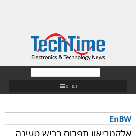
תפריט
EnBW
אלקטריאון תפרוס כביש טעינה