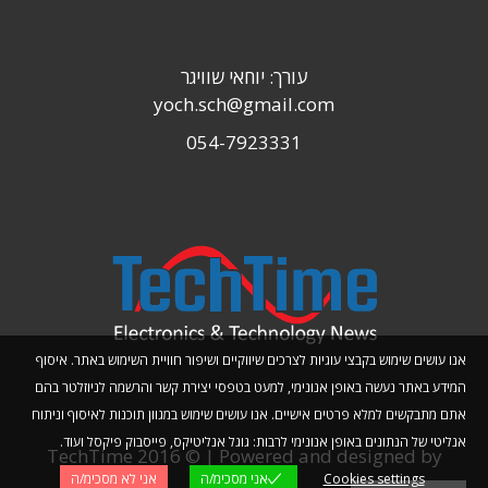
עורך: יוחאי שוויגר
yoch.sch@gmail.com
054-7923331
אנו עושים שימוש בקבצי עוגיות לצרכים שיווקיים ושיפור חוויית השימוש באתר. איסוף
המידע באתר נעשה באופן אנונימי, למעט בטפסי יצירת קשר והרשמה לניוזלטר בהם
אתם מתבקשים למלא פרטים אישיים. אנו עושים שימוש במגוון תוכנות לאיסוף וניתוח
אנליטי של הנתונים באופן אנונימי לרבות: גוגל אנליטיקס, פייסבוק פיקסל ועוד.
TechTime 2016 © | Powered and designed by
Cookies settings
אני מסכימ/ה
אני לא מסכימ/ה
Planwize