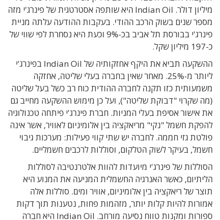
מיליון דולר. Indian Oil היא שותפה אסטרטגית של פינרג'י מזה
מספר שנים בשוק הרכב ההודי. בעקבות ההודעה עלתה מניית
פינרג'י בבורסת תל אביב בכ-9% וכעת היא נסחרת לפי שווי של
כ-197 מיליון שקל.
ההשקעה תביא את היקף אחזקותיה של Indian Oil בפינרג'י
ליותר מ-25%. מאחר שאין בחברה בעלי שליטה, אחזקה
משמעותית כזו תקנה לחברה ההודית כוח רב כשל בעל שליטה
(מה שקרוי "דבוקת שליטה"), ועל כן מימוש ההשקעה מחייב גם
את אישור אסיפת בעלי המניות. חברת פינרג'י פיתחה טכנולוגיה
להפקת חשמל "נקי" מריאקציה בין אלומיניום לאוויר, אשר אינה
פולטת גזי חממה. לחברה יש שתי קווי פעילות: מערכות גיבוי
חשמל, בעיקר לשוק הטלקום, וסוללות לרכבים חשמליים.
הסוללות של פינרג'י מיועדות להוות אלטרנטיבה לסוללות
הליתיום, כאשר האנרגיה החשמלית המניעה את המנוע היא
תוצר של ריאקציה בין אלומיניום, אוויר ומים. סוללות אלה
אמורות להיות קלות יותר, מזהמות פחות, נטענות תוך דקות
ספורות ומקנות טווח נסיעה מורחב. Indian Oil היא חברה