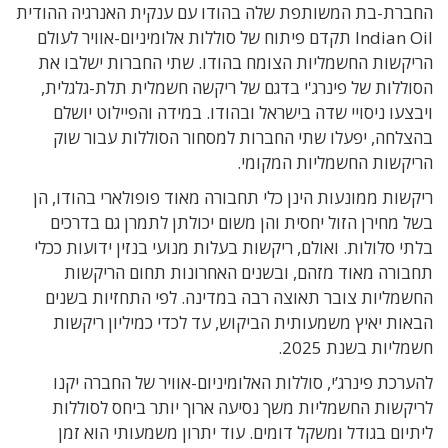
החברת-בת המשותפת שלה בהודו עם ענקית האנרגיה ההודית
Indian Oil תקדם פיתוח של סוללות אלומיניום-אוויר לעולם
הריקשות החשמליות הצומח בהודו. שתי החברות ישלבו את
הסוללות של פינרג'י בדגם של ריקשה חשמלית תלת-גלגלית,
ויבצעו ניסויי שדה בישראל ובהודו. במידה והפיילוט יושלם
בהצלחה, יפעלו שתי החברות למסחור הסוללות עבור שוק
הריקשות החשמליות המקומי.
ריקשות ממונעות הינן כלי תחבורה מאוד פופולארי בהודו, הן
בשל מחירן הזול יחסית והן משום יכולתן לתמרן גם בדרכים
בלתי סלולות. ואולם, ריקשות בעלות מנועי בנזין ידועות ככלי
תחבורה מאוד מזהם, ובשנים האחרונות תחום הריקשות
החשמליות צובר תאוצה רבה במדינה. לפי התחזיות בשנים
הבאות יאיץ משמעותית הביקוש, עד לכדי כמיליון ריקשות
חשמליות בשנת 2025.
להערכת פינרג’י, סוללות האלומיניום-אוויר של החברה יקנו
לריקשות החשמליות משך נסיעה ארוך יותר ביחס לסוללות
ליתיום בגודל ומשקל דומים. עוד יתרון משמעותי הוא זמן