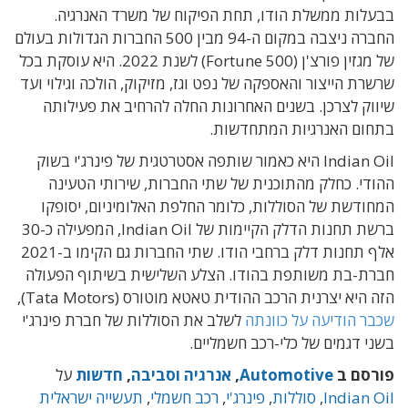
בבעלות ממשלת הודו, תחת הפיקוח של משרד האנרגיה.
החברה ניצבה במקום ה-94 מבין 500 החברות הגדולות בעולם
של מגזין פורצ'ן (Fortune 500) לשנת 2022. היא עוסקת בכל
שרשרת הייצור והאספקה של נפט וגז, מזיקוק, הולכה וגילוי ועד
שיווק לצרכן. בשנים האחרונות החלה להרחיב את פעילותה
בתחום האנרגיות המתחדשות.
Indian Oil היא כאמור שותפה אסטרטגית של פינרג'י בשוק
ההודי. כחלק מהתוכנית של שתי החברות, שירותי הטעינה
המחודשת של הסוללות, כלומר החלפת האלומיניום, יסופקו
ברשת תחנות הדלק הקיימות של Indian Oil, המפעילה כ-30
אלף תחנות דלק ברחבי הודו. שתי החברות גם הקימו ב-2021
חברת-בת משותפת בהודו. הצלע השלישית בשיתוף הפעולה
הזה היא יצרנית הרכב ההודית טאטא מוטורס (Tata Motors),
שכבר הודיעה על כוונתה
לשלב את הסוללות של חברת פינרג'י
בשני דגמים של כלי-רכב חשמליים.
פורסם ב
Automotive
,
אנרגיה וסביבה
,
חדשות
על
Indian Oil
,
סוללות
,
פינרג'י
,
רכב חשמלי
,
תעשייה ישראלית