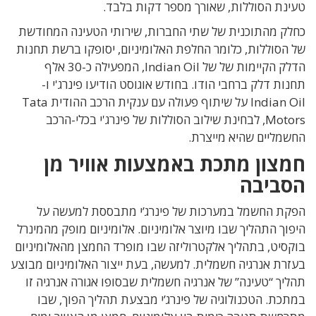
טעינת הסוללות, שאורך מספר דקות בלבד.
כחלק מהתוכנית של שתי החברות, שירותי הטעינה המחודשת
של הסוללות, כלומר החלפת האלומיניום, יסופקו ברשת תחנות
הדלק הקיימות של של Indian Oil, המפעילה כ-30 אלף
תחנות דלק ברחבי הודו. בחודש אוגוסט הודיעו פינרג'י ו-
Indian Oil על שיתוף פעולה עם ענקית הרכב ההודית Tata
Motors, לבחינת שילוב הסוללות של פינרג'י בכלי-הרכב
החשמליים שהיא מייצרת.
חמצון מתכת באמצעות אוויר מן
הסביבה
הפקת החשמל במערכות של פינרג’י מתבססת למעשה על
היפוך התהליך שבו מיוצר אלומיניום. אלומיניום מופק מהמינרל
בוקסיט, בתהליך אלקטרוליזה שבו מופרד החמצן מהאלומיניום
בעזרת אנרגיה חשמלית. למעשה, בעת ייצור האלומיניום מבוצע
תהליך “טעינה” של אנרגיה חשמלית שבסופו אגורה אנרגיה זו
במתכת. הטכנולוגיה של פינרג’י מבצעת תהליך הפוך, שבו