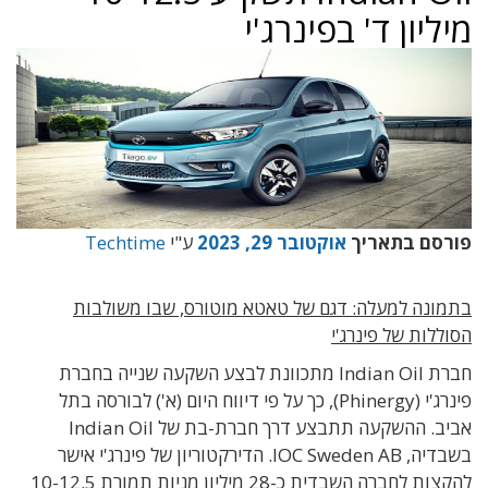
מיליון ד' בפינרג'י
פורסם בתאריך
אוקטובר 29, 2023
ע"י
Techtime
בתמונה למעלה: דגם של טאטא מוטורס, שבו משולבות
הסוללות של פינרג'י
חברת Indian Oil מתכוונת לבצע השקעה שנייה בחברת
פינרג'י (Phinergy), כך על פי דיווח היום (א') לבורסה בתל
אביב. ההשקעה תתבצע דרך חברת-בת של Indian Oil
בשבדיה, IOC Sweden AB. הדירקטוריון של פינרג'י אישר
להקצות לחברה השבדית כ-28 מיליון מניות תמורת 10-12.5