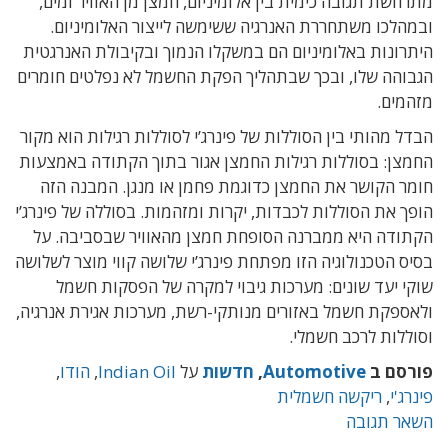
מתרחשת תגובה כימית בין אלומיניום, חמצן מן האוויר ומים,
ובמהלכו משתחררת האנרגיה ששימשה לייצור האלומיניום.
היתרונות באלומיניום הם במשקלו הנמוך ובקיבולת האנרגטית
הגבוהה שלו, ובכך שבתהליך הפקת החשמל לא נפלטים חומרים
מזהמים.
הבדל מהותי בין הסוללות של פינרג’י לסוללות רגילות הוא מקור
החמצן: בסוללות רגילות החמצן אגור בתוך הקתודה באמצעות
חומר הקושר את החמצן כדוגמת פחמן או מנגן. המבנה הזה
הופך את הסוללות לכבדות, יקרות ומזהמות. בסוללה של פינרג’י
הקתודה היא ממברנה הסופחת חמצן מהאוויר שבסביבה. על
בסיס הטכנולוגיה הזו מפתחת פינרג’י שלושה קווי מוצר לשלושה
שוקי יעד שונים: מערכות גיבוי למקרה של הפסקות חשמל
ולאספקת חשמל באזורים מנותקי-רשת, מערכות אגירת אנרגיה,
וסוללות לרכב חשמלי.
פורסם ב
Automotive
,
חדשות
על
Indian Oil
,
הודו
,
פינרג'י
,
ריקשה חשמלית
השאר תגובה