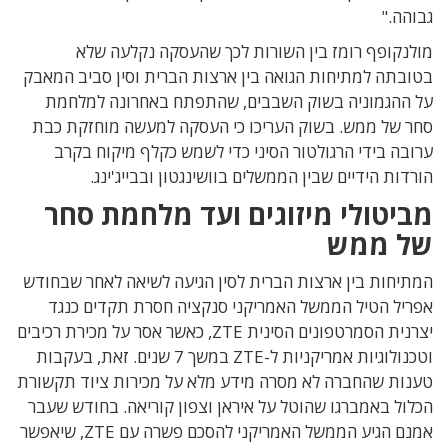
גבוהה."
מולנקופף רומז בין השורות לכך שהעסקה נקלעה שלא
בטובתה למתיחות הגואה בין ארצות הברית וסין סביב המאבק
על ההגמוניה בשוק השבבים, שהתפתח באחרונה למלחמת
סחר של ממש. בשוק העריכו כי העסקה למעשה מוחזקת כבת
ערובה בידי הרגולטור הסיני כדי לשמש כקלף מיקוח בקרב
הורדות הידיים שבין הממשלים בוושינגטון ובבייג'ינג.
מביטולי מיזוגים ועד מלחמת סחר
של ממש
המתיחות בין ארצות הברית לסין הגיעה לשיאה לאחר שבחודש
אפריל הטיל הממשל האמריקני סנקציה חסרת תקדים כנגד
יצרנית הסמרטפונים הסינית ZTE, כאשר אסר על מכירת רכיבים
וטכנולוגיות אמריקניות ל-ZTE במשך 7 שנים. זאת, בעקבות
טענות שהחברה לא מסרה מידע מלא על מכירות ציוד תקשורת
הכלול באמברגו שהוטל על איראן וצפון קוריאה. בחודש שעבר
אמנם הגיע הממשל האמריקני להסכם פשרה עם ZTE, שיאפשר