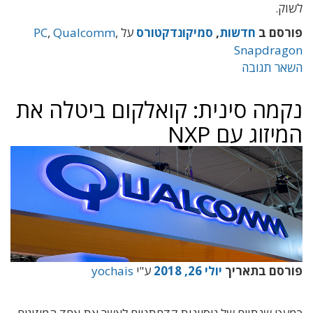
לשוק.
פורסם ב
חדשות
,
סמיקונדקטורס
על
,
Qualcomm
,
PC
Snapdragon
השאר תגובה
נקמה סינית: קואלקום ביטלה את
המיזוג עם NXP
פורסם בתאריך
יולי 26, 2018
ע"י
yochais