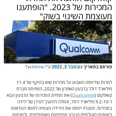
המכירות של 2023. "הופתענו
מעוצמת השינוי בשוק"
פורסם בתאריך
נובמבר 3, 2022
ע"י
Techtime
למרות שדיווחה השבוע על מכירות שיא בהיקף של 11.4
מיליארד דולר ברבעון האחרון של 2022, הפחיתה חברת
קואלקום (
Qualcomm
) את תחזית המכירות של הרבעון הבא
ל-9.2-10 מיליארד דולר, והחלה להיערך לעידן של ירידה
במכירות. החברה ייחסה את הירידה הצפויה לחוסר הוודאות
בשווקים העולמיים הנובע ממתיחות גיאופוליטית, ולמגמות