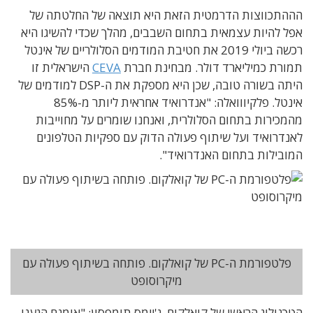
הההתכווצות הדרמטית הזאת היא תוצאה של החלטתה של
אפל להיות עצמאית בתחום השבבים, מהלך שכדי להשיגו היא
רכשה ביולי 2019 את חטיבת המודמים הסלולריים של אינטל
תמורת כמיליארד דולר. מבחינת חברת
CEVA
הישראלית זו
היתה בשורה טובה, שכן היא מספקת את ה-DSP למודמים של
אינטל. פלקיווואלה: "אנדרואיד אחראית ליותר מ-85%
מהמכירות בתחום הסלולרית, ואנחנו שומרים על מחוייבות
לאנדרואיד ועל שיתוף פעולה הדוק עם ספקיות הטלפונים
המובילות בתחום האנדרואיד".
פלטפורמת ה-PC של קואלקום. פותחה בשיתוף פעולה עם
מיקרוסופט
הטכנולוג הראשי של קואלקום, ג'יימס תומפסון: "אומנם הגענו