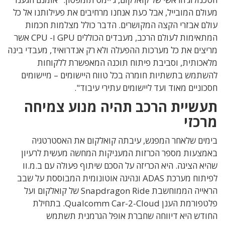
מעולם המובייל, אבל כעת אנחנו מרחיבים את פעילותנו אל כל
עולם אבזרי הקצה המקושרים. הדבר כולל מצלמות חכמות
המתאימות לעולם הרכב, מעבדים הכוללים GPU ו- CPU אשר
מריצים את כל מערכות ההפעלה ולא רק אנדרואיד, מעבדי בינה
מלאכותית, וסביבת פיתוח תוכנה המאפשרת ללקוחות
להשתמש בתשתיות חומרה בכל טווח היישומים – מיישומים
חסכוניים מאוד ועד ליישומים עתירי עיבוד".
תעשיית הרכב תהיה מנוע צמיחה
מרכזי
בימים שלאחר המפגש, עיבתה קואלקום את האסטרטגיה
באמצעות מספר הכרזות המעניקות המחשה מעשית לרעיון
שהיא הציגה. היא הכריזה על הסכם שיתוף פעולה עם ב.מ.וו
לפיתוח מערכת ADAS ונהיגה אוטונומית המבוססת על שבב
הראייה הממוחשבת Snapdragon Ride של קואלקום ועל
פלטפורמת הענן Qualcomm Car-2-Cloud. בתחילת
החודש היא דיווחה שחברת אופל הגרמנית תשתמש