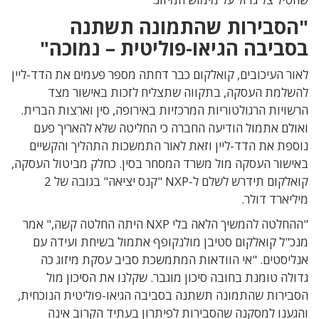
"הסבירות שהתמונה תשתנה
בסביבה הגיאו-פוליטית – נמוכה"
לאור העיכובים, קואלקום כבר דחתה מספר פעמים את הדד-ליין
להשלמת העסקה, בתקווה שתצליח לזכות באישור מצד
הרשויות הרגולטוריות המרכזיות באירופה, סין וארצות הברית.
ואולם אתמול הודיעה החברה כי החליטה שלא להאריך פעם
נוספת את הדד-ליין וזאת לאור התמשכות התהליך והקשיים
באישור העסקה מול משרד המסחר בסין. כחלק מביטול העסקה,
קואלקום תידרש לשלם ל-NXP "קנס יציאה" בגובה של 2
מיליארד דולר.
"ההחלטה להמשיך הלאה בלי NXP היתה החלטה קשה," אמר
מנכ"ל קואלקום סטיבן מולנקופף אתמול בשיחת ועידה עם
אנליסטים. "אי הוודאות המתמשכת סביב עסקת מיזוג כה
גדולה טומנת בחובה סיכון מוגבר. שקלנו את הסיכון מול
הסבירות שהתמונה תשתנה בסביבה הגיאו-פוליטית הנוכחית,
והגענו למסקנה שהסבירות לפיתרון בעתיד הקרוב אינה