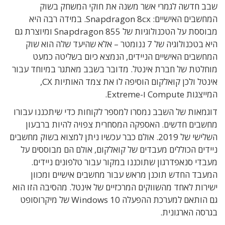
שבב חדשה לגמרי אשר משנה את חוקי המשחק בשוק
המחשבים האישיים: Snapdragon 8cx. במידה רבה היא
מבוססת על הטכנולוגיות של Snapdragon 855 ומיוצרת גם
היא בטכנולוגיה של 7 ננומטר – אלא שהיעד שלה הוא שוק
המחשבים האישיים הניידים, הנמצא כיום בשליטה כמעט
מוחלטת של חברת אינטל. מדובר בשבב מאתגר במיוחד עבור
אינטל ולכן קואלקום הוסיפה לו את צמד האותיות CX,
המייצגות Compute ו-Extreme.
דוגמאות של השבב נמסרו למספר לקוחות כדי שיתכננו עבורו
מחשבים חדשים. האספקה המסחרית צפויה להיות ברבעון
השלישי של 2019. אולם כבר עכשיו ניתן למצוא בשוק מחשבים
ניידים הכוללים מעבדים של קואלקום, אולם הם מבוססים על
מעבדי סנאפדרגון שתוכננו במקור עבור טלפונים ניידים.
המעבד החדש תוכנן מראש עבור מחשבים אישיים ומכוון
ישירות לאחד מהשווקים המרכזיים של אינטל. מהסיבה הזו הוא
גם הותאם למערכת ההפעלה Windows 10 של מיקרוסופט
בגרסה הארגונית.