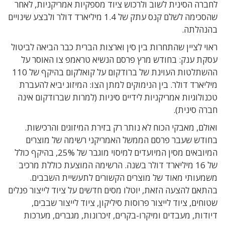
לחברה הסינית לשוב ולרכוש ציוד מספקיות אמריקניות, לאחר
שהסכימה לשלם קנס עתק של 1.4 מיליארד דולר ולבצע שינויים
בהנהלתה.
ראוי לציין שהתחרות בין סין וארצות הברית כבר הביאה לביטול
עסקת ענק: בחודש מרץ פרסם הנשיא טראמפ צו האוסר על
ההשתלטות העוינת של ברודקום על קואלקום בהיקף של 110
מיליארד דולר. בין הנימוקים למתן הצו: המיזוג יביא להעברת
טכנולוגיות אמריקניות לידיים סיניות (למרות שברודקום אינה
חברה סינית).
ואולם, מאבקי הכוח לא נותר רק בזירת המיזוגים והרכישות.
בחודש שעבר פרסם הממשל האמריקני רשימה של מוצרים
המיובאים מסין המיועדים למיסוי מוגבר של 25%, בהיקף כולל
של 16 מיליארד דולר בשנה. הרשימה המוצעת כוללת מרכיב
משמעותי מאוד של מוצרים הקשורים לתעשיית השבבים.
בהתאם להצעה הזאת, יוטלו מסים חדשים על ציוד לייצור פנלים
שטוחים, ציוד לייצור פרוסות סיליקון, ציוד לייצור שבבים,
דיודות, מעבדים ומיקרו-בקרים, זיכרונות, מגברים, מערכות