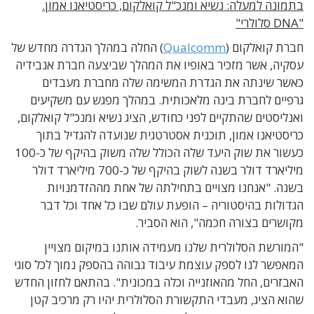
בתמונה למעלה: נשיא ומנכ"ל קואלקום, כריסטיאנו אמון.
"DNA סלולרי"
חברת קואלקום (
Qualcomm
) החלה במהלך הגדרה מחדש של
עסקיה, אשר מזכיר באופיו את המהלך שביצעה חברת אנבידיה
כאשר שינתה את הגדרת המשימה שלה מחברת מעבדים
גרפיים לחברת בינה מלאכותית. במהלך מפגש עם משקיעים
ואנליסטים שהתקיים לפני כחודש, הציג נשיא ומנכ"ל קואלקום,
כריסטיאנו אמון, תוכנית אסטרטגית שנועדה להגדיל בתוך
כעשור את שוק היעד שלה הכולל שלה משוק בהיקף של כ-100
מיליארד דולר בשנה לשוק בהיקף של כ-700 מיליארד דולר
בשנה. "אנחנו מצויים בתחילתה של אחת מההזדמנויות
הגדולות בהיסטוריה – הופעת עולם שבו כל אחד וכל דבר
מקושרים בצורה חכמה", הוא הסביר.
"המורשת הסלולרית שלנו מעמידה אותנו במיקום מצויין
המאפשר לנו לספק עוצמת עיבוד גבוהה בהספק נמוך לכל סוגי
האבזרים, החל מהאוזנייה וכלה במכונית". בהתאם לחזון החדש
שהוא הציג, מעבדי התקשורת הסלולרית יהיו רק מרכיב קטן