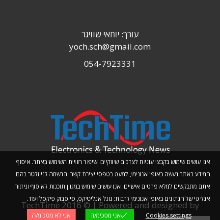
עורך: יוחאי שוויגר
yoch.sch@gmail.com
054-7923331
אנו עושים שימוש בקבצי עוגיות לצרכים שיווקיים ושיפור חוויית השימוש באתר. איסוף
המידע באתר נעשה באופן אנונימי, למעט בטפסי יצירת קשר והרשמה לניוזלטר בהם
אתם מתבקשים למלא פרטים אישיים. אנו עושים שימוש במגוון תוכנות לאיסוף וניתוח
אנליטי של הנתונים באופן אנונימי לרבות: גוגל אנליטיקס, פייסבוק פיקסל ועוד.
TechTime 2016 © | Powered and designed by
Cookies settings
אני מסכימ/ה
אני לא מסכימ/ה
Planwize