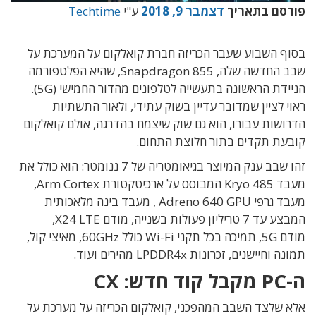
פורסם בתאריך
דצמבר 9, 2018
ע"י
Techtime
בסוף השבוע שעבר הכריזה חברת קואלקום על המערכת על
שבב החדשה שלה, Snapdragon 855, שהיא הפלטפורמה
הניידת הראשונה בתעשייה לטלפונים מהדור החמישי (5G).
ראוי לציין שמדובר עדיין בשוק עתידי, ולאור התשתיות
הדרושות עבורו, הוא גם שוק שיצמח בהדרגה, אולם קואלקום
קובעת תקדים בתור חלוצת התחום.
זהו שבב ענק המיוצר בגיאומטריה של 7 ננומטר: הוא כולל את
מעבד Kryo 485 המבוסס על ארכיטקטורת Arm Cortex,
מעבד גרפי Adreno 640 GPU , מעבד בינה מלאכותית
המבצע עד 7 טריליון פעולות בשנייה, מודם X24 LTE,
מודם 5G, תמיכה בכל תקני Wi-Fi כולל 60GHz, מאיצי קול,
תמונה וחיישנים, זכרונות LPDDR4x מהירים ועוד.
ה-PC מקבל קוד חדש: CX
אלא שלצד השבב המהפכני, קואלקום הכריזה על מערכת על