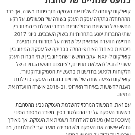
קואלקום קיוותה להשלים את העסקה תוך פחות משנה, אך כבר
מההתחלה נתקלה עסקת הענק בשורה של מכשולים, על רקע
החשש של הרשויות הרגולטוריות ברחבי העולם כי המיזוג בין
שתי החברות יפגע בתחרותיות בשוק השבבים. ביוני 2017
הודיעה הוועדה אחראית על שמירה על תחרותיות ומניעת
ריכוזיות באיחוד האירופי החלה בבדיקה של עסקת המיזוג בין
קואלקום ל-NXP, עקב החשש "שהמיזוג בין שתי חברות הענק
עשוי להוביל להעלאת מחירים, לצימצום חופש הבחירה של
הלקוחות ולפגוע בחדשנות בתעשיית הסמיקונדוקטור".
קואלקום הציעה שורה של שינויים במבנה העסקה כדי לתת
מענה לחששות באיחוד האירופי, וב-2018 אישרה הוועדה את
המיזוג.
עם זאת, המכשול המרכזי להשלמת העסקה נבע מהסחבת
באישור העסקה על ידי הרגולטור בסין. משרד המסחר הסיני
(MOFCOM) מעולם לא דחתה רשמית את העסקה, אך מאידך
גם לא אישרה את העסקה ולא הגדירה מועד יעד להחלטתה, מה
שהטיל צל גדול על מימוש המיזוג.