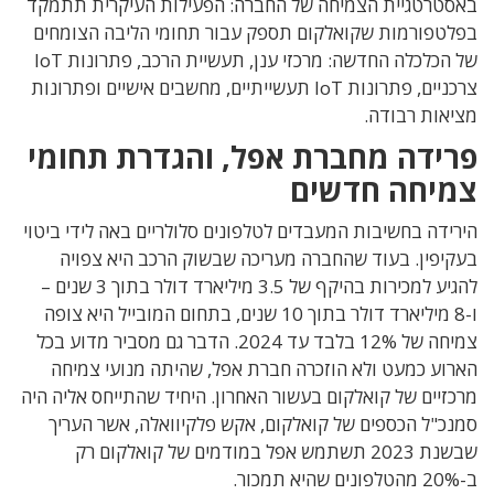
באסטרטגיית הצמיחה של החברה: הפעילות העיקרית תתמקד
בפלטפורמות שקואלקום תספק עבור תחומי הליבה הצומחים
של הכלכלה החדשה: מרכזי ענן, תעשיית הרכב, פתרונות IoT
צרכניים, פתרונות IoT תעשייתיים, מחשבים אישיים ופתרונות
מציאות רבודה.
פרידה מחברת אפל, והגדרת תחומי
צמיחה חדשים
הירידה בחשיבות המעבדים לטלפונים סלולריים באה לידי ביטוי
בעקיפין. בעוד שהחברה מעריכה שבשוק הרכב היא צפויה
להגיע למכירות בהיקף של 3.5 מיליארד דולר בתוך 3 שנים –
ו-8 מיליארד דולר בתוך 10 שנים, בתחום המובייל היא צופה
צמיחה של 12% בלבד עד 2024. הדבר גם מסביר מדוע בכל
הארוע כמעט ולא הוזכרה חברת אפל, שהיתה מנועי צמיחה
מרכזיים של קואלקום בעשור האחרון. היחיד שהתייחס אליה היה
סמנכ"ל הכספים של קואלקום, אקש פלקיוואלה, אשר העריך
שבשנת 2023 תשתמש אפל במודמים של קואלקום רק
ב-20% מהטלפונים שהיא תמכור.