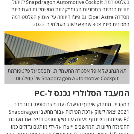
בפלטפורמת Snapdragon Automotive Cockpit לניהול
חוויית הנהיגה במכוניות הקומפקטיות החשמליות העתידיות
מסדרה Opel Astra. גם פיג'ו דיווחה על אימוץ הפלטפורמה
במכונית פיג'ו 308 שתצא לשוק העולמי ב-2022.
תא הנהג של אופל אסטרה החשמלית. יתבסס על פלטפורמת
Snapdragon Automotive Cockpit של קואלקום
המעבד הסלולרי נכנס ל-PC
במקביל, מתחזק שיתוף הפעולה עם מיקרוסופט: בנובמבר
2021 יצאה לשוק ערכת הפיתוח עבור מחשבי Snapdragon
PC שפותחו בשיתוף פעולה עם מיקרוסופט ויריצו את מערכת
ההפעלה חלונות. המחשבים ייוצרו על-ידי מותגים גדולים כמו