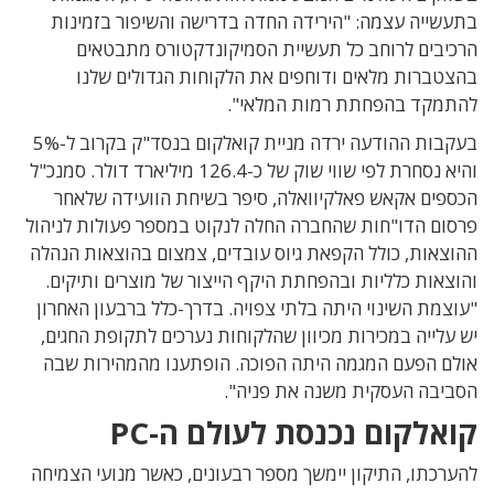
בתעשייה עצמה: "הירידה החדה בדרישה והשיפור בזמינות
הרכיבים לרוחב כל תעשיית הסמיקונדקטורס מתבטאים
בהצטברות מלאים ודוחפים את הלקוחות הגדולים שלנו
להתמקד בהפחתת רמות המלאי".
בעקבות ההודעה ירדה מניית קואלקום בנסד"ק בקרוב ל-5%
והיא נסחרת לפי שווי שוק של כ-126.4 מיליארד דולר. סמנכ"ל
הכספים אקאש פאלקיוואלה, סיפר בשיחת הוועידה שלאחר
פרסום הדו"חות שהחברה החלה לנקוט במספר פעולות לניהול
ההוצאות, כולל הקפאת גיוס עובדים, צמצום בהוצאות הנהלה
והוצאות כלליות ובהפחתת היקף הייצור של מוצרים ותיקים.
"עוצמת השינוי היתה בלתי צפויה. בדרך-כלל ברבעון האחרון
יש עלייה במכירות מכיוון שהלקוחות נערכים לתקופת החגים,
אולם הפעם המגמה היתה הפוכה. הופתענו מהמהירות שבה
הסביבה העסקית משנה את פניה".
קואלקום נכנסת לעולם ה-PC
להערכתו, התיקון יימשך מספר רבעונים, כאשר מנועי הצמיחה