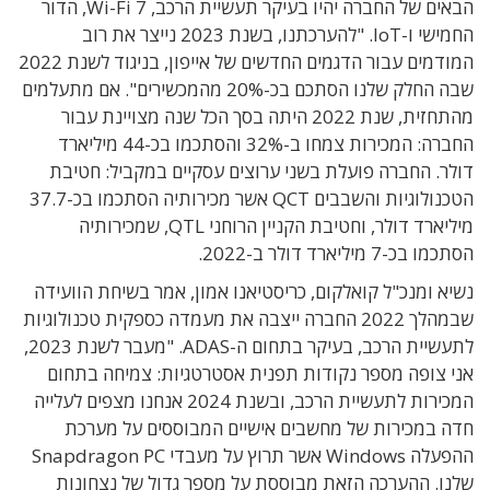
הבאים של החברה יהיו בעיקר תעשיית הרכב, Wi-Fi 7, הדור
החמישי ו-IoT. "להערכתנו, בשנת 2023 נייצר את רוב
המודמים עבור הדגמים החדשים של אייפון, בניגוד לשנת 2022
שבה החלק שלנו הסתכם בכ-20% מהמכשירים". אם מתעלמים
מהתחזית, שנת 2022 היתה בסך הכל שנה מצויינת עבור
החברה: המכירות צמחו ב-32% והסתכמו בכ-44 מיליארד
דולר. החברה פועלת בשני ערוצים עסקיים במקביל: חטיבת
הטכנולוגיות והשבבים QCT אשר מכירותיה הסתכמו בכ-37.7
מיליארד דולר, וחטיבת הקניין הרוחני QTL, שמכירותיה
הסתכמו בכ-7 מיליארד דולר ב-2022.
נשיא ומנכ"ל קואלקום, כריסטיאנו אמון, אמר בשיחת הוועידה
שבמהלך 2022 החברה ייצבה את מעמדה כספקית טכנולוגיות
לתעשיית הרכב, בעיקר בתחום ה-ADAS. "מעבר לשנת 2023,
אני צופה מספר נקודות תפנית אסטרטגיות: צמיחה בתחום
המכירות לתעשיית הרכב, ובשנת 2024 אנחנו מצפים לעלייה
חדה במכירות של מחשבים אישיים המבוססים על מערכת
ההפעלה Windows אשר תרוץ על מעבדי Snapdragon PC
שלנו. ההערכה הזאת מבוססת על מספר גדול של נצחונות