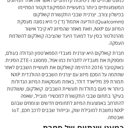
כמעט שנתיים של ניסיונות קדחתניים לאשר את אחד המיזוגים
המשמעותיים ביותר בתעשיית הסמיקונדוקטור הסתיימו
בכישלון צורב. יצרנית שבבי התקשורת קואלקום
(Qualcomm) הודיעה אתמול (ד') כי היא נסוגה מעסקת
המיזוג עם NXP, וזאת מאחר שהמיזוג לא קיבל אישור
מהרגולטור בסין עד למועד היעד שהציבה קואלקום להשלמת
העסקה.
חברת קואלקום היא יצרנית מעבדי הסמארטפון הגדולה בעולם,
ומספקת את מעבדיה לחברות כמו אפל, סמסונג ו-ZTE הסינית.
באוקטובר 2016 הדהימה קואלקום את תעשיית השבבים לאחר
שחתמה על הסכם מיזוג עם יצרנית השבבים ההולנדית NXP
תמורת 39 מיליארד דולר, באחת מעסקאות המיזוג הגדולות
ביותר אי פעם בתולדות תעשיית השבבים. קואלקום, ששולטת
בעיקר בתחום שבבי התקשורת למכשירי מובייל, שאפה
להתרחב באמצעות המיזוג לתחומים חדשים וצומחים שבהם
NXP נחשבת למובילת שוק, ובייחוד שבבים לרכב חכם, IoT
ואבטחה.
כמעט שנתיים של סחבת