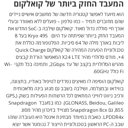
המעבד החזק ביותר של קואלקום
הוא מיועד לאפשר קטגוריה חדשה של מחשבים אישיים ניידים
שהם מחוברים תמיד – כמו טלפון – פועלים ללא מאוורר ובעלי
אורך חיי סוללה גדול מאוד. קואלקום שילבה ב-SoC החדש את
המעבד החזק ביותר שפיתחה עד היום: Kryo 495 בעל 8
ליבות באורך מילה של 64 סיביות. הפלטפורמה כוללת את
טכנולוגיית הטעינה המהירה של קואלקום Quick Charge
4+, מודם סלולרי מהיר X24 LTE המאפשר הורדת קבצים
מהרש הסלולרית בקצב של עד 2Gbps, ותמיכה בכל תקני Wi-
Fi כולל 60GHz.
קואלקום הוסיפה לו מאיצים נפרדים לטיפול באודיו, בתצוגה,
בווידאו ובמצלמה, ושילבה בשבב גם מנוע בינה מלאכותית
ורכיב ניווט לווייני המתאים לכל הרשתות הפעילות בשוק (GPS,
GLONASS, Beidou, Galileo). כמו במעבד Snapdragon
855, גם Snapdragon 8cx מצוייד בזיכרון מהיר מסוג
LPDDR4x. כואבת במיוחד מבחינת אינטל היא העובדה שזהו
שבב ה-PC הראשון בטכנולוגיית הייצור 7 ננומטר אשר יוצא