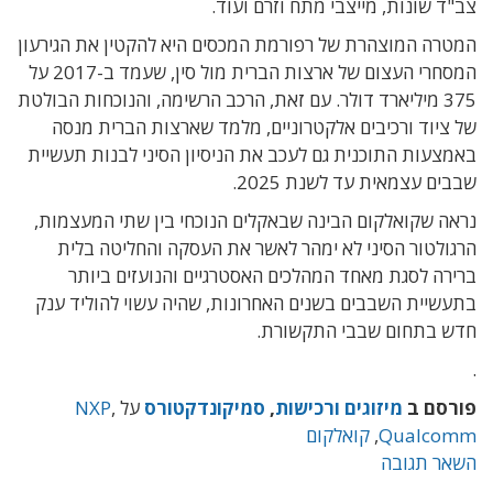
צב"ד שונות, מייצבי מתח וזרם ועוד.
המטרה המוצהרת של רפורמת המכסים היא להקטין את הגירעון
המסחרי העצום של ארצות הברית מול סין, שעמד ב-2017 על
375 מיליארד דולר. עם זאת, הרכב הרשימה, והנוכחות הבולטת
של ציוד ורכיבים אלקטרוניים, מלמד שארצות הברית מנסה
באמצעות התוכנית גם לעכב את הניסיון הסיני לבנות תעשיית
שבבים עצמאית עד לשנת 2025.
נראה שקואלקום הבינה שבאקלים הנוכחי בין שתי המעצמות,
הרגולטור הסיני לא ימהר לאשר את העסקה והחליטה בלית
ברירה לסגת מאחד המהלכים האסטרגיים והנועזים ביותר
בתעשיית השבבים בשנים האחרונות, שהיה עשוי להוליד ענק
חדש בתחום שבבי התקשורת.
.
פורסם ב
מיזוגים ורכישות
,
סמיקונדקטורס
על
,
NXP
Qualcomm
,
קואלקום
השאר תגובה