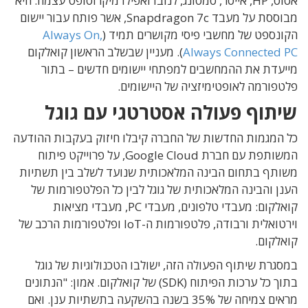
אסוס, HP, אייסר, סמסונג, לנובו ואפילו מיקרוסופט עצמה. היא
מבוססת על מעבד Snapdragon 7c, אשר פותח עבור יישום
הקונספט של מחשבי פיסי מקושרים תמיד (
Always On,
Always Connected PC
). מעניין שבשלב הראשון קואלקום
מייעדת את ההמחשבים למפתחי יישומים חדשים – בתור
פלטפורמה לאופטימיזציה של היישומים.
שיתוף פעולה אסטרטגי עם גוגל
כל המגמות החדשות של החברה קיבלו חיזוק בעקבות ההודעה
המשותפת עם חברת Google Cloud, על פרוייקט פיתוח
משותף בתחום הבינה המלאכותית שנועד לשלב בין תשתיות
הענן והבינה המלאכותית של גוגל לבין כל הפלטפורמות של
קואלקום: מעבדי טלפונים, מעבדי PC, מעבדי מציאות
וירטואלית ורבודה, פלטפורמות ה-IoT ופלטפורמות הרכב של
קואלקום.
במסגרת שיתוף הפעולה הזה, ישולבו הטכנולוגיות של גוגל
בתוך כל ערכות הפיתוח (SDK) של קואלקום. אמון: "הנתונים
מראים צמיחה של 35% בשנה בהשקעה בתשתיות ענן. ואם