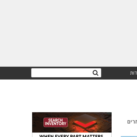
דות
סד התפעולי, תזרים