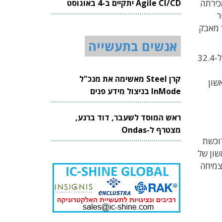
Agile CI/CD יתקיים ב-4 באוגוסט
כירתה
2026
ר
קה נחתמה לאחר מאבק
אנשים בתעשייה
הכנסותיה של אירונאוטיקס ברבעון הראשון של 2019 עלו ב-5% בהשוואה לרבעון המקביל ב-2018, מ-30.9 מיליון דולר ל-32.4
קרן Steel מאשימה את מנכ"ל
שון
InMode בניצול מידע פנים
ראש המוסד לשעבר, דוד ברנע,
מצטרף ל-Ondas
רוכשת
יליון דולר ברבעון הראשון של
ות מנוע הצמיחה