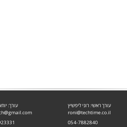
עורך ראשי: רוני ליפשיץ
עורך: יוחא
sch@gmail.com
roni@techtime.co.il
923331
054-7882840