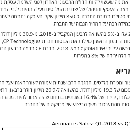
את מה שעשוי להיות הדו"ח הרבעוני האחרון לפני השלמת עסקת מ
צבה העסקי והניהולי של יצרנית המל"טים מעלה תהיות לגבי המחי
הגבוה שאותו הסכימו לשלם רפאל ואיש העסקים אביחי סטולרו תמורת החברה, כ-850 מיליון שקל. העיס
במידה רבה על המחיר הגבוה של החברה.
נסות הרבעון הראשון כוללות את הכנסות חברת
CP Technologies
,
ידי אירונאוטיקס במאי 2018. חברת
CP
תרמה ברבעון הרא
8% במכירות.
ריא
יצור ומכירת מל"טים, המגמה הרב-שנתית אמורה לעורר דאגה אצל ה
רפאל. ברבעון הראשון מכרה אירונאוטיקס מל"טים בסכום של 19.3 מיליון דולר, בהשוואה ל-20.9 מ
2018 ו-23.1 מיליון דולר ברבעון הראשון של 2017. כלומר, ירידה של 16.4% בשנתיים בתחום שהיה אמור להי
סות מהתארכות משך הביצוע של פרויקטים של החברה.