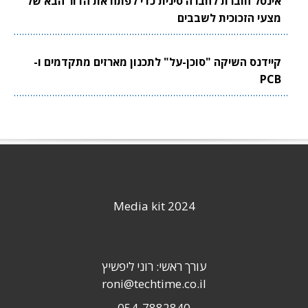
אינטל חוברת לחברה סינית כדי לפתח את הדור הבא של
מצעי הזכוכית לשבבים
קיידנס השיקה "סוכן-על" לתכנון מארזים מתקדמים ו-
PCB
Media kit 2024
עורך ראשי: רוני ליפשיץ
roni@techtime.co.il
054-7882840