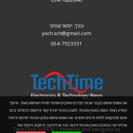
עורך: יוחאי שוויגר
yoch.sch@gmail.com
054-7923331
אנו עושים שימוש בקבצי עוגיות לצרכים שיווקיים ושיפור חוויית השימוש באתר. איסוף
המידע באתר נעשה באופן אנונימי, למעט בטפסי יצירת קשר והרשמה לניוזלטר בהם
אתם מתבקשים למלא פרטים אישיים. אנו עושים שימוש במגוון תוכנות לאיסוף וניתוח
אנליטי של הנתונים באופן אנונימי לרבות: גוגל אנליטיקס, פייסבוק פיקסל ועוד.
TechTime 2016 © | Powered and designed by