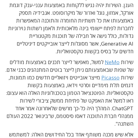
הענן. השירות יהיה נגיש ללקוחות באמצעות ענני-ענק דוגמת
אורקל, אמזון, גוגל ואז'ור של מיקרוסופט. אנבידיה תספק
באמצעותו את כל תשתיות החומרה והתוכנה המאפשרות
לחברות לפתח יישומי בינה מלאכותית ולאמן רשתות נוירוניות
גדולות, כולל גישה אל חבילה של תוכנות מקטגוריית
Generative AI, אשר מסוגלות לייצר אובייקטים דיגיטליים
חדשים על בסיס בקשות טקסטואליות.
שירות
NeMo
למשל, מאפשר לייצר תכנים באמצעות מודלים
של שפות שבאמצעותם ניתן לייצר בוטים המתנהגים כבני אדם.
שירות
Picasso
מייצר אובייטים ויזואליים חדשים כמו תמונות,
דגמים תלת מימדיים וסרטי וידאו, באמצעות בקשות
טקסטואליות. הפוטנציאל הטמון בטכנולוגיות האלה הוא עצום:
ראו למשל את האפקט של פתיחת ממשק ציבורי לשירות
ChatGPT. המהלך היה כל-כך מרשים שלאחרונה אמר אחד
ממנהלי חברת התוכנה דאסו סיסטמס, ש"בינואר 2022 העולם
השתנה".
אלא שיש מכנה משותף אחד בכל החידושים האלה: למשתמש