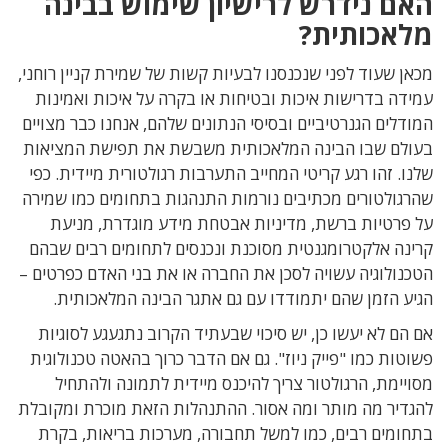
האם נידרש לרישיון שימוש בבינה
מלאכותית?
מכאן שעוד לפני שנכנסנו לבעיות קשות של שמירת קניין רוחני,
עמידה בדרישות איכות ובטיחות או בקרה על איכות ואמינות
המודלים הגנרטיביים ובסיסי הנתונים שלהם, אנחנו כבר מצויים
בעולם שבו הבינה המלאכותית משבשת את תפישת המציאות
שלנו. זהו רגע קריטי המחייב התערבות רגולטורית מיידית. כפי
שהרגולטורים מכתיבים נורמות התנהגות בתחומים כמו שמירה
על פרטיות ברשת, מדיניות אבטחת מידע מוגדרת, מניעת
קרינה אלקטרומגנטית מסוכנת ונכנסים לתחומים רבים שבהם
הטכנולוגיה עשויה לסכן את החברה או את בני האדם כפרטים –
הגיע הזמן שהם יתמודדו עם גם אתגר הבינה המלאכותית.
אם הם לא יעשו כן, יש סיכוי שבעתיד הקרוב נתגעגע לסוגיות
פשוטות כמו "פייק ניוז". גם אם הדבר כרוך בהאטה טכנולוגית
מסויימת, הרגולטור צריך להיכנס מיידית לתמונה ולהתחיל
להגדיר מה מותר ומה אסור. ההתנהלות הזאת מוכרת ומקובלת
בתחומים רבים, כמו למשל תחבורה, מערכות בריאות, בקרת