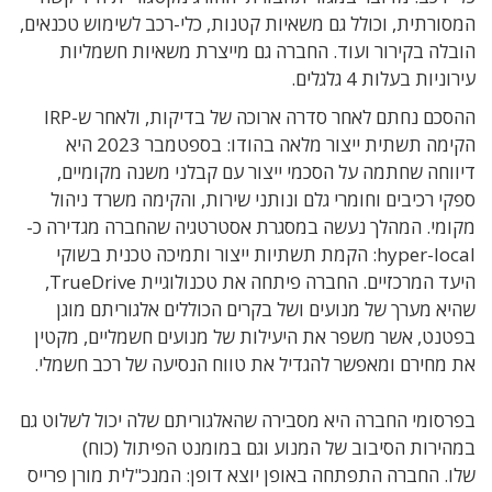
המסורתית, וכולל גם משאיות קטנות, כלי-רכב לשימוש טכנאים,
הובלה בקירור ועוד. החברה גם מייצרת משאיות חשמליות
עירוניות בעלות 4 גלגלים.
ההסכם נחתם לאחר סדרה ארוכה של בדיקות, ולאחר ש-IRP
הקימה תשתית ייצור מלאה בהודו: בספטמבר 2023 היא
דיווחה שחתמה על הסכמי ייצור עם קבלני משנה מקומיים,
ספקי רכיבים וחומרי גלם ונותני שירות, והקימה משרד ניהול
מקומי. המהלך נעשה במסגרת אסטרטגיה שהחברה מגדירה כ-
hyper-local: הקמת תשתיות ייצור ותמיכה טכנית בשוקי
היעד המרכזיים. החברה פיתחה את טכנולוגיית TrueDrive,
שהיא מערך של מנועים ושל בקרים הכוללים אלגוריתם מוגן
בפטנט, אשר משפר את היעילות של מנועים חשמליים, מקטין
את מחירם ומאפשר להגדיל את טווח הנסיעה של רכב חשמלי.
בפרסומי החברה היא מסבירה שהאלגוריתם שלה יכול לשלוט גם
במהירות הסיבוב של המנוע וגם במומנט הפיתול (כוח)
שלו. החברה התפתחה באופן יוצא דופן: המנכ"לית מורן פרייס