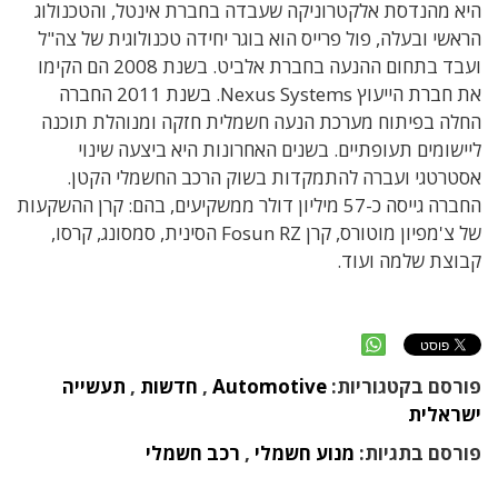
היא מהנדסת אלקטרוניקה שעבדה בחברת אינטל, והטכנולוג
הראשי ובעלה, פול פרייס הוא בוגר יחידה טכנולוגית של צה"ל
ועבד בתחום ההנעה בחברת אלביט. בשנת 2008 הם הקימו
את חברת הייעוץ Nexus Systems. בשנת 2011 החברה
החלה בפיתוח מערכת הנעה חשמלית חזקה ומנוהלת תוכנה
ליישומים תעופתיים. בשנים האחרונות היא ביצעה שינוי
אסטרטגי ועברה להתמקדות בשוק הרכב החשמלי הקטן.
החברה גייסה כ-57 מיליון דולר ממשקיעים, בהם: קרן ההשקעות
של צ'מפיון מוטורס, קרן Fosun RZ הסינית, סמסונג, קרסו,
קבוצת שלמה ועוד.
פורסם בקטגוריות:
Automotive
,
חדשות
,
תעשייה
ישראלית
פורסם בתגיות:
מנוע חשמלי
,
רכב חשמלי