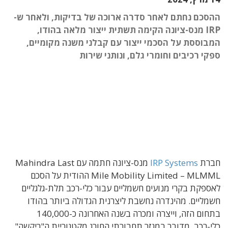
ההסכם נחתם לאחר סדרה ארוכה של בדיקות, ולאחר ש-
IRP מנס-ציונה הקימה תשתית ייצור מלאה בהודו,
המבוססת על הסכמי ייצור עם קבלני משנה מקומיים,
ספקי רכיבים וחומרי גלם, ונותני שירות
חברת
IRP Systems
מנס-ציונה חתמה עם Mahindra Last
Mile Mobility Limited – MLMML ההודית על הסכם
לאספקת בקרי מנועים חשמליים עבור כלי-רכב תלת-גלגליים
חשמליים. מהינדרה נחשבת ליצרנית הגדולה ביותר בהודו
בתחום הזה, וייצרה ומכרה בשנה האחרונה כ-140,000
כלי-רכב. מדובר במגזר תחבורתי החורג מקטגוריית ה"ריקשה"