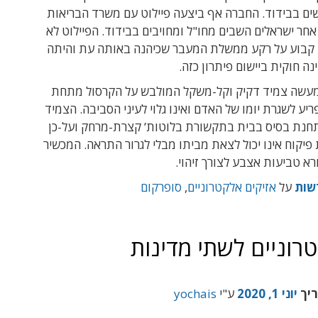
ים בבידוד. החברה אף ביצעה פיילוט עם משרד הבריאות
חר ישראלים השבים מחו"ל ומחויבים בבידוד. הפיילוט לא
 קבוע על רקע ממשלת המעבר שכיהנה באותה עת והיתה
ה חוקית ביישום פיתרון כזה.
למעשה צמיד דקיק וקל-משקל המולבש על הקרסול מתחת
ריע לשגרת יומו של האדם ואינו גלוי לעיני הסביבה. הצמיד
נת בסיס בבית בתקשורת בלוטות’ קצרת-מרחק ועל-כן
קוח אינו יכול לצאת מביתו מבלי לגרור התראה. המכשיר
רא טביעות אצבע לצורך זיהוי.
שות
על
אזיקים אלקטרוניים
,
סופרקום
רוניים לשתי מדינות
ריך
יוני 1, 2020
ע"י
yochais