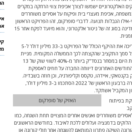
הר
ים האלקטרוניים ישמשו לצורך אכיפת צווי הרחקה במקרים
משפחה, אכיפת מעצרי בית ופיקוח על אסירים משוחררים
אי
-אילו הגבלות תנועה. לדברי סופרקום, זהו הפרויקט הראשון
את
שמבצעת המדינה בסוג זה של ניטור אלקטרוני, והוא מיועד לפקח אחר 15
לש
מנית.
קי
סופרקום מעריכה את ההיקף הכולל של הפרויקט ב-33 מיליון דולר ל-5
מאר
על סמך התקציב שהקצתה לכך הממשלה המקומית. מניית
החברה מזנקת היום במסחר בנסד"ק ביותר מ-40% לשווי שוק של 13
 החודשים האחרונים דיווחה החברה על חוזים לאספקת
 בקנטאקי, איידהו, טקסס וקליפורניה, וכן חוזה בשבדיה.
הכנסות החברה ברבעון הראשון של 2022 הסתכמו ב-3 מיליון דולר,
ן המקביל אשתקד.
האזיק של סופרקום
קת בפיתוח
קב
אסירים משוחררים ואנשים אחרים המצויים תחת השגחה, כמו
לוקים בדמנציה ועלולים ללכת לאיבוד. בחודשים הראשונים
רונה השיקה פתרון המותאם להשגחה אחר חולי קורונה או