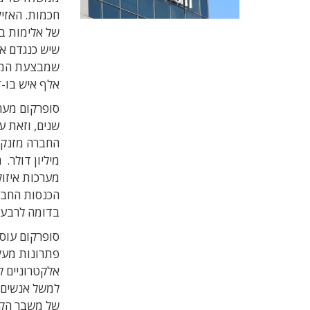
חכמות. האזיק
של אלימות ב
שיש כנגדם אי
אלף איש בו-ז
שנים, וזאת 
מיליון דולר.
מערכות איזוק
בדומה לרבעו
סופרקום עוס
פתרונות מע
אלקטרוניים ל
למשל אנשים ה
של משבר הקו