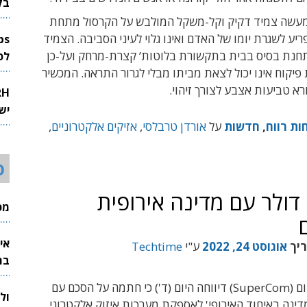
בק
למעשה צמיד דקיק וקל-משקל המולבש על הקרסול מתחת
ריע לשגרת יומו של האדם ואינו גלוי לעיני הסביבה. הצמיד
נת בסיס בבית בתקשורת בלוטות’ קצרת-מרחק ועל-כן
לפיתוח 
קוח אינו יכול לצאת מביתו מבלי לגרור התראה. המכשיר
רא טביעות אצבע לצורך זיהוי.
יש
ות רווח
,
חדשות
על
אורדן טרבלסי
,
אזיקים אלקטרוניים
,
ס
וזה של 33 מיליון דולר עם מדינה אירופית
מכי
אי
ריך
אוגוסט 24, 2022
ע"י
Techtime
בת
חברת סופרקום (SuperCom) דיווחה היום (ד') כי חתמה על הסכם עם
ול
ינה באיחוד האירופי' לאספקת מערכות איזוק אלקטרוני