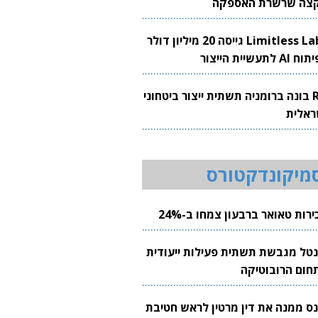
צה שרשרת האספקה
Limitless Labs גייסה 20 מיליון דולר
AI לתעשיית הייצור
RH בונה ברומניה תשתית ייצור ביטחוני
ראלית
מיקונדקטורס
רות טאואר ברבעון צמחו ב-24%
נטל מגבשת תשתית פעילות ייעודית
חום הרובוטיקה
נס ממנה את דין מרטין לראש חטיבת