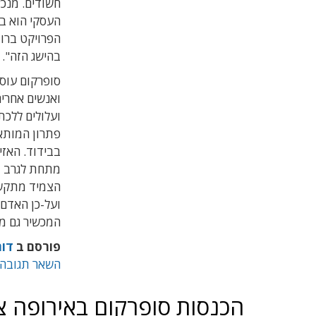
חשודים. מנכ"
העסקי הוא בה
בהישג הזה".
סופרקום עוס
ואנשים אחרי
ועלולים ללכת
פתרון המותאם
בבידוד. האז
מתחת לגרב וא
הצמיד מתקשר
ועל-כן האדם 
המכשיר גם מצ
פורסם ב
דוח
השאר תגובה
הכנסות סופרקום באירופה צמחו