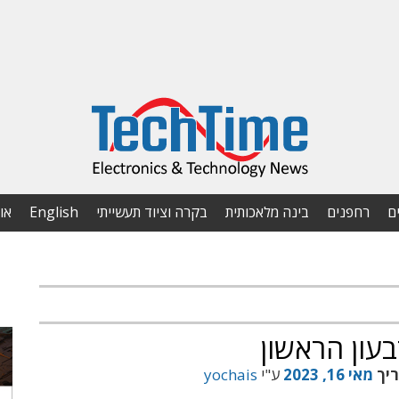
ם
רחפנים
בינה מלאכותית
בקרה וציוד תעשייתי
English
או
עון הראשון
ריך
מאי 16, 2023
ע"י
yochais