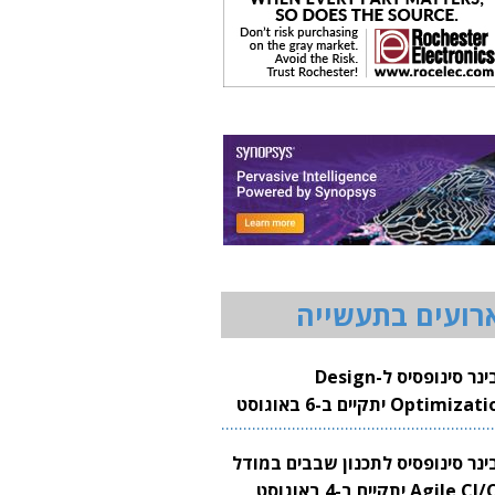
רועים בתעשייה
וובינר סינופסיס ל-Design
Optimization יתקיים ב-6 באוגוסט
20
בינר סינופסיס לתכנון שבבים במודל
Agile CI/CD יתקיים ב-4 באוגוסט