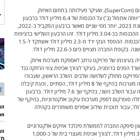
חברת סופרקום (SuperCom), שעיקר פעילותה בתחום האיזוק
האלקטרוני, דיווחה אתמול (ב') על הכנסות של 6.4 מיליון דולר ברבעון
הראשון של שנת 2023, יותר מפי שניים מאשר ברבעון המקביל ב-2022,
שבו הסתכמו ההכנסות בכ-3.04 מיליון דולר. זהו הרבעון השלישי ברציפות
של צמיחה בהכנסות. ההפסד הנקי ירד מ-2.3 מיליון דולר אשתקד ל-1.5
 בקופת החברה מצויים כיום כ-22.6 מיליון דולר.
ה בעיצומו של פרויקט נרחב לאספקת מערכות איזוק
רד הפנים ברומניה, בעיקר לצורך אכיפת צווי הרחקה נגד
הפרויקט מחולק לשלושה שלבים. השלב הראשון, שעבורו
סיפקה החברה מערכות בהיקף של 8 מיליון דולר, הסתיים , וכעת קיבלה
א
החברה הזמנה עבור השלב השני, בהיקף שך 7.6 מיליון דולר. ברבעון
חלה סופרקום לספק מערכות עיקוב אלקטרוניות, בהיקף של
יון דולר, עבור תוכנית שילוב אסירים משוחררים בקהילה
26
ון סיפקה החברה לממשלת פינלנד אזיקים אלקטרוניים
וו
בהיקף של 3.3 מיליון דולר, לצורך אכיפת מעצרי בית של כ-1,000