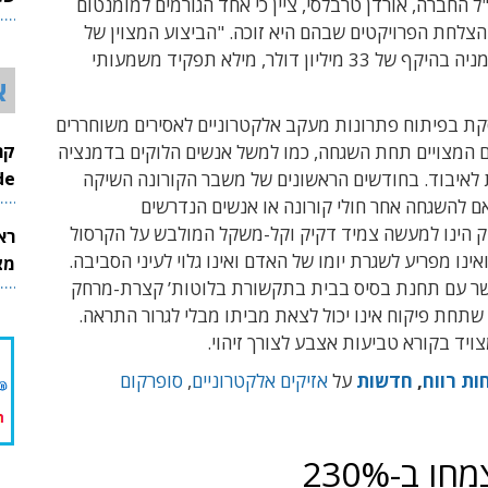
ל החברה, אורדן טרבלסי, ציין כי אחד הגורמים למומנטום
26
צלחת הפרויקטים שבהם היא זוכה. "הביצוע המצוין של
הפרויקט ברומניה בהיקף של 33 מיליון דולר, מילא תפקיד משמעותי
א
קת בפיתוח פתרונות מעקב אלקטרוניים לאסירים משוחררים
ם המצויים תחת השגחה, כמו למשל אנשים הלוקים בדמנציה
InMode
 לאיבוד. בחודשים הראשונים של משבר הקורונה השיקה
 להשגחה אחר חולי קורונה או אנשים הנדרשים
יק הינו למעשה צמיד דקיק וקל-משקל המולבש על הקרסול
רא
ינו מפריע לשגרת יומו של האדם ואינו גלוי לעיני הסביבה.
מצט
 עם תחנת בסיס בבית בתקשורת בלוטות’ קצרת-מרחק
שתחת פיקוח אינו יכול לצאת מביתו מבלי לגרור התראה.
ויד בקורא טביעות אצבע לצורך זיהוי.
ות רווח
,
חדשות
על
אזיקים אלקטרוניים
,
סופרקום
 ב-230%