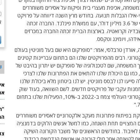
משפחה, אכיפת מעצרי בית ופיקוח על אסירים משוחררים
-אילו הגבלות תנועה. בחודש מרץ השנה דיווחה על פרויקט
א
דומה, בהיקף של 3.6 מיליון דולר, עם ממשלת פינלנד. החברה זכתה
בדיה וקרואטיה.
בארצות הברית זכתה החברה במכרזים
ידהו, ויומינג וטקסס.
 אורדן טרבלסי, אמר: "סופרקום היא שם בעל מוניטין בעולם
רוני. רבים מהפרויקטים שלנו הם בתחום עבריינות קטינים
 המשפחה, שם לטכנולוגיה של סופרקום יש יתרון בהיבט של
י
, כמו גם היכולת שלנו להתאים את הפתרונות שלנו לצרכי
 סייעו לנו לבסס מוניטין. יש לנו ביטחון מלא ביכולת שלנו
אי
מנות עקבי של פרויקטים חדשים. לשם השוואה, בעוד שוק
את
העיקוב האלקטרוני העולמי צמח ב-2022 ב-10%, הפעילות שלנו בתחום
לש
קת בפיתוח פתרונות מעקב אלקטרוניים לאסירים משוחררים
המ
ם המצויים תחת השגחה, כמו למשל אנשים הלוקים בדמנציה
 לאיבוד. בחודשים הראשונים של משבר הקורונה השיקה
 להשגחה אחר חולי קורונה או אנשים הנדרשים בבידוד.