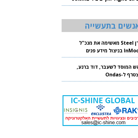
20
נשים בתעשייה
קרן Steel מאשימה את מנכ"ל
 בניצול מידע פנים
ש המוסד לשעבר, דוד ברנע,
רף ל-Ondas