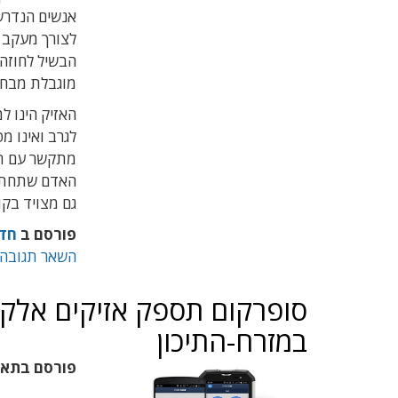
אנשים הנדרש
לצורך מעקב א
הבשיל לחוזה
מוגבלת מבחינ
האזיק הינו 
לגרב ואינו מפ
מתקשר עם תח
האדם שתחת פי
גם מצויד בקו
פורסם ב
חד
השאר תגובה
סופרקום תספק אזיקים אלקט
במזרח-התיכון
פורסם בתא