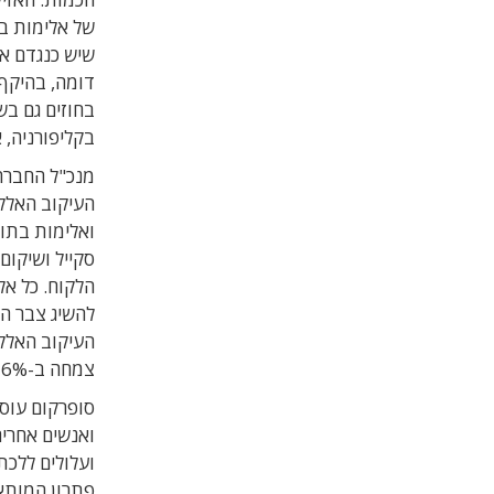
של אלימות ב
שיש כנגדם אי
בחוזים גם בש
בקליפורניה, א
מנכ"ל החברה,
העיקוב האלקט
ואלימות בתוך
סקייל ושיקום
הלקוח. כל אלה
להשיג צבר הז
צמחה ב-76%."
סופרקום עוס
ואנשים אחרי
ועלולים ללכת
פתרון המותאם