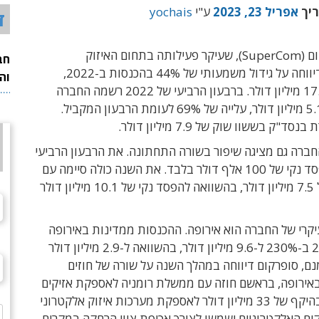
ריך
אפריל 23, 2023
ע"י
yochais
ד
חברת סופרקום (SuperCom), שעיקר פעילותה בתחום האיזוק
חב
האלקטרוני, דיווחה על גידול משמעותי של 44% בהכנסות ב-2022,
וה
שעמדו על 17.7 מיליון דולר. ברבעון הרביעי של 2022 רשמה החברה
הכנסות של 5.1 מיליון דולר, עלייה של 69% לעומת הרבעון המקביל.
"ק בששוו שוק של 7.9 מיליון דולר.
החברה גם מציגה שיפור בשורה התחתונה. את הרבעון הרביעי
סיימה עם הפסד נקי של 100 אלף דולר בלבד. את השנה כולה סיימה עם
הפסד נקי של 7.5 מיליון דולר, בהשוואה להפסד נקי של 10.1 מיליון דולר
קרי של החברה הוא אירופה. ההכנסות ממדינות באירופה
צמחו ב-2022 ב-230% ל-9.6 מיליון דולר, בהשוואה ל-2.9 מיליון דולר
2. ואמנם, סופרקום דיווחה במהלך השנה על שורה של חוזים
אירופה, בראשם חוזה עם ממשלת רומניה לאספקת אזיקים
 33 מיליון דולר
לאספקת מערכות איזוק אלקטרוני
ים האלקטרוניים ישמשו לצורך אכיפת צווי הרחקה במקרים