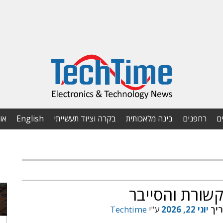
ם
רחפנים
בינה מלאכותית
בקרה וציוד תעשייתי
English
או
שורת והסייבר
ריך
יוני 22, 2026
ע"י
Techtime