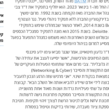
ים של חברת
BATM
מהוד השרון, מוטי נגר, ייכנס לתפקיד
הר
מנכ"ל החברה החל מה-1 בינואר 2023. הוא יחליף בתפקיד את ד"ר צבי
מרום, אשר מנהל את החברה מאז הקמתה בשנת 1992. מרום ימשיך
אי
ירקטוריון החברה ללא תפקיד ניהולי פעיל. נגר הצטרף
את
לחברת BATM בשנת 2014, לאחר כעשור שבמהלכו שימש בתפקידי
לש
ניהול בחברת Deloitte. בשנת 2015 הוא מונה לתפקיד סמנכ"ל הכספים
קי
ובשלוש השנים האחרונות הוא משמש כמנהל התפעול בפועל
מאר
סייע למרום בניהול היומיומי שלה.
"ר גדעון חיטאייט, אמר שנגר מביא עימו ידע פיננסי
ום המיזוגים והרכישות, "אשר יסייעו לעצב את עתידה של
חברה גלובלית". צבי מרום אמר שתחומי הפעילות העיקריים של
הקבוצה בתחום התקשורת והסייבר (Networking & Cyber)
נמצאות בנקודת שינוי. "אני מרגיש שזה הרגע הנכון להעביר
וצה לידי אדם שיידע להביא אותה אל השלב הבא". קבוצת
בוססת על שתי פעילויות נרדות ושנות מאוד אחת מהשנייה:
ות התקשורת והסייבר מספקת פתרונות גישה לרשתות
תקשורת במתכונת NFV וכלים לניטור הרשת לצורך זיהוי תקיפות. חטיבת
ספקת ציוד מעבדה, שירותי בדיקות וטיפול בפסולת