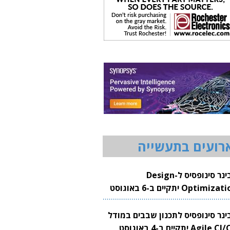
רועים בתעשייה
וובינר סינופסיס ל-Design
Optimization יתקיים ב-6 באוגוסט
20
בינר סינופסיס לתכנון שבבים במודל
Agile CI/CD יתקיים ב-4 באוגוסט