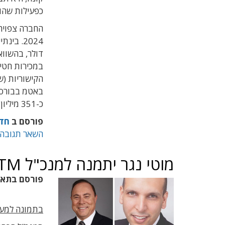
כפעילות שהופסקה
החברה צפויה
במכירות חטיב
הקישוריות (
כ-351 מיליון שקל.
פורסם ב
חד
השאר תגובה
מוטי נגר יתמנה למנכ"ל BATM במקום צבי מרום
פורסם בתא
בתמונה למעלה