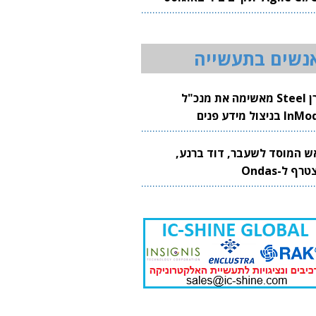
20
נשים בתעשייה
קרן Steel מאשימה את מנכ"ל
 בניצול מידע פנים
ש המוסד לשעבר, דוד ברנע,
רף ל-Ondas