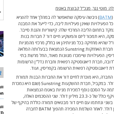
ה: מוטי נגר, מנכ"ל קבוצת באטמ
(
BATM
) גיבשה עיסקה שתאפשר לה במהלך אחד להוציא
 הפעילויות שאינן פעילויות ליבה, כדי לייעל את המבנה
מקד בתחום הליבה המרכזי שלה: קישוריות והגנת סייבר.
במסגרת העיסקה, היא תמכור ליזם והמשקיע חיים דור 7 חברות בנות
ל שהיא מחזיקה בכל מניותיהן או בחלק מרכזי מהמניות
שלהן, וכן את חברת האחזקות Sunstring הנמצאת בבעלותה המלאה
סין. הפעילויות שיימכרו מגוונות מאוד, החל מרשת בתי
ובה, חברת דיאגוסטיקה רפואית וחברת נדל"ן הרשומות
ת דיאגנוסטיקה רפואית הרשומה בקפריסין, ועוד.
א
 החברה, היא מוכרת לחיים דור את החברות הבנות תמורת
13.3 מיליון דולר. במקביל, חברת ההשקעות Sunstring (שגם היא נמכרת
חתמה על הסכם נוסף למכירת מניות באטמ הנמצאות
בבעלותה בהיקף כולל של כ-23.3 מיליון דולר. שני ההסכמים האלה,
26
בשני ונחתמו עם חיים דור מבטאים תמורה כוללת בהיקף של
וו
לאחר השלמת המכירה תהפוך
BATM
לחברה