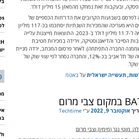
בק
, ובעקבות זאת נמחקו מהמאזן 15 מיליון דולר.
 לפרסם בשבועות הקרובים את הדו"חות הכספיים של
2024. בינתיים היא מעריכה שהמכירות השנתיות יסתכמו בכ-117 מיליון
לפיתוח 
דולר, בהשוואה ל-11.7 מיליון דולר ב-2023. התוצאות מייצגות עלייה
ות הסייבר והדיאגנוסטיקה, וירידה במכירות חטיבת
שממנה החברה התפתחה). לאחר פרסום המכתב, ירדה מניית
יש
באטמ בבורסה של תל אביב בכ-12%, והחברה נסחר לפי שווי שוק של
ס
שות
,
תעשייה ישראלית
על
באטמ
מכי
אי
ריך
אוקטובר 9, 2022
ע"י
Techtime
בת
: מוטי נגר (מימין) וצבי מרום
ול