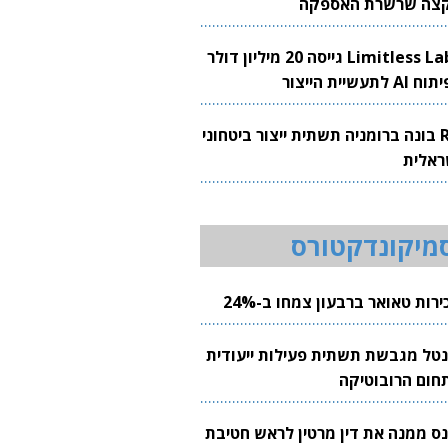
צה שרשרת האספקה
Limitless Labs גייסה 20 מיליון דולר
AI לתעשיית הייצור
RH בונה ברומניה תשתית ייצור ביטחוני
ראלית
מיקונדקטורס
רות טאואר ברבעון צמחו ב-24%
נטל מגבשת תשתית פעילות ייעודית
חום הרובוטיקה
נס ממנה את דין מרטין לראש חטיבת