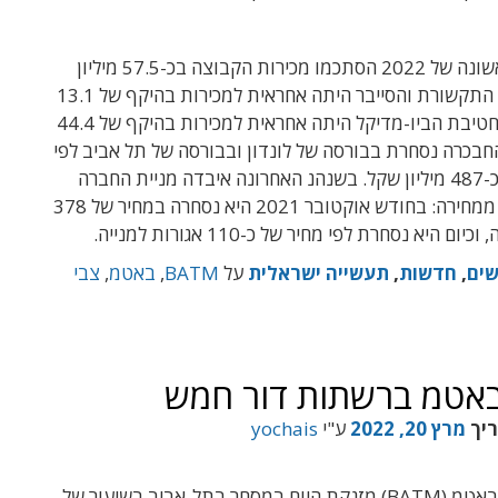
במחצית הראשונה של 2022 הסתכמו מכירות הקבוצה בכ-57.5 מיליון
דולר: חטיבת התקשורת והסייבר היתה אחראית למכירות בהיקף של 13.1
מיליון דולר, וחטיבת הביו-מדיקל היתה אחראית למכירות בהיקף של 44.4
 החבכרה נסחרת בבורסה של לונדון ובבורסה של תל אביב לפי
שווי שוק של כ-487 מיליון שקל. בשנהנ האחרונה איבדה מניית החברה
יותר מ-70% ממחירה: בחודש אוקטובר 2021 היא נסחרה במחיר של 378
ום היא נסחרת לפי מחיר של כ-110 אגורות למנייה.
ים
,
חדשות
,
תעשייה ישראלית
על
BATM
,
באטמ
,
צבי
באטמ ברשתות דור חמש
ריך
מרץ 20, 2022
ע"י
yochais
מניית חברת באטמ (BATM) מזנקת היום במסחר בתל-אביב בשיעור של