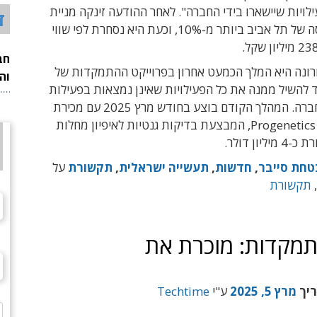
לויות שיישארו בידי החברה". לאחר ההודעה זינקה מניית
ד
באטמ בבורסה של תל אביב ביותר מ-10%, וכעת היא נסחרת לפי שווי
חב
ונה היא המלך הכמעט אחרון בפרוייקט ההתמקדות של
וה
 להשיל ממנה את כל הפעילויות שאינן נמצאות בפעילות
הליבה של החברה. המהלך הקודם בוצע בחודש מרץ 2025 עם מכירת
החברה הבת Progenetics, המבצעת בדיקות גנטיות לאיפיון מחלות
יון דולר.
חת סייבר
,
חדשות
,
תעשייה ישראלית
,
תקשורת
על
תקשורת
מקדות: מוכרת את
ריך
מרץ 5, 2025
ע"י
Techtime