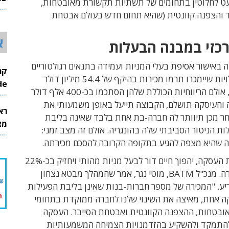
 לחלוטין בתחומים של
תשתיות תקשורת מאובטחות
,
26
 ו
הצפנה קוונטית (שהיא תחום חדש בעולם אבטחת
א
רכזי במבנה הבעלות
 באישור אסיפת בעלי המניות ועמידה בתנאים רגולטוריים
שונים. הפעילויות שיימכרו תרמו מכירות בהיקף של 54.4 מיליון דולר
InMode
בשנת 2025, אולם הריווחיות הכוללת שלהן הסתכמו בכ-400 אלף דולר
 והעיסקה תושלם, הקבוצה תייעל באופן משמעותי את
רא
חר מכן תיוותר לה חברה-בת אחת בלבד שאינה בליבת
מצט
ות הניטור הסביבתי שלה בהונגריה. אולם זה מצב זמני:
ה שהיא מצפה להגיע בתקופה הקרובה להסכם מכירתה.
לאחר השלמת העסקה, יהפוך חיים דור לבעל מניות מהותי ויחזיק בכ-22%
ממניות החברה. מנכ"ל BATM, מוטי נגר, אמר שהמהלך מבטא נצחון
יע. "המכירה של מספר חברות-בנות שאינן בליבת הפעילות
 אחת, מאיצה את השינוי שלנו לחברה ממוקדת בתחומי
בטחות, ההצפנה הקוונטית ואבטחת הסייבר. העסקה
התמקד ולהשקיע בהזדמנויות הצמיחה המשמעותיות