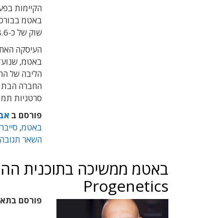
הקיימות בפעי
שוק של כ-238.6 מיליון שקל.
העיסקה האחר
באטמ, שנועד
סרטניות תמורת כ-4 מיל
פורסם ב
אבט
באטמ
,
סייבר
,
השאר תגובה
באטמ ממשיכה בתוכנית ההת
Progenetics
פורסם בתא