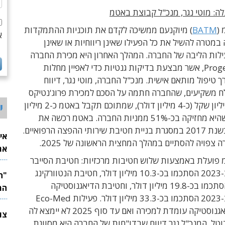
ה: מוטי נגר, מנכ"ל קבוצת באטמ
(
BATM
) מיוקנעם ממשיכה לקדם את תוכניות ההתמקדות
א
מטרה להשיל את כל הפעילו שאינן ריווחיות או שאינן
לות הליבה של החברה. המהלך האחרון היא מכירת החברה
הבת Progenetics, אשר מבצעת בדיקות גנטיות כדי לאפיין מחלות
ך טיפול מותאם אישית. מנכ"ל החברה, מוטי נגר, דיווח
משקיעים, שהחברה חתמה על הסכם למכירת פרוג'נטיקס
תמורת 14 מיליון שקל (כ-4 מיליון דולר), שמתוכם תקבל באטמ כ-2 מיליון
י
דולר, מכיוון שהיא מחזיקה בכ-51% ממניות החברה. באטמ רכשה את
פרוג'נטיקס בשנת 2017 במסגרת בניית חטיבת שירותי ההפצה הרפואיים.
אי
 צפויה להסתיים במהלך המחצית הראשונה של 2025.
את
פועלת באמצעות שלוש חטיבות מרכזיות: חטיבת הסייבר
לש
שמכירותיה ב-2023 הסתכמו בכ-10.3 מיליון דולר, חטיבת הנטוורקינג
שמכירותיה הסתכמו בכ-19.8 מיליון דולר, וחטיבת הדיאגנוסטיקה
המ
שמכירותיה ב-2023 הסתכמו בכ-33.3 מיליון דולר. פעילות Eco-Med
בחטיבת הדיאגנוסטיקה עומדת למכירה ואם עד סוף 2025 לא יימצא לה
וטל. המנכ"ל נגר דיווח שבדו"חות של החברה היא מסווגת