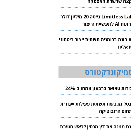
צה שרשרת האספקה
Limitless Labs גייסה 20 מיליון דולר
AI לתעשיית הייצור
RH בונה ברומניה תשתית ייצור ביטחוני
ראלית
מיקונדקטורס
רות טאואר ברבעון צמחו ב-24%
נטל מגבשת תשתית פעילות ייעודית
חום הרובוטיקה
נס ממנה את דין מרטין לראש חטיבת