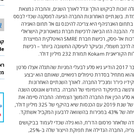
26
 זוכות לביקוש הולך וגדל לאורך השנים, והחברה נמצאת
ת. בשנתיים האחרונות החברה הגיעה למסקנה שכדי לבסס
א
תחום האנרגיהף היא צריכה להיכנס גם אל תחום האגירה
י. ההבנה הזו הביאה לרכישת חברת גמאטרוניק הישראלי
המייצרת מערכות אל-פסק, רכישת חברת SMRE האיטלקית המייצרת
 לרכב חשמלי, ובעיקר לעיסקה החשובה ביותר – רכישת
InMode
Kokam תמורת 232 מיליון דולר.
רא
בחודש נובמבר 2017 הודיע גיא סלע לבעלי המניות שהתגלה אצלו סרטן
מצט
הוא מתחיל בסדרת טיפולים רפואיים, שאותם הוא יבצע
דיו כיו"ר ומנכ"ל החברה. לאורך השנתיים האחרונות
רגשה בתיפקוד היומיומי של החברה. בחודש אוגוסט השנה
יא סלע הכין את החברה להמשך הצמיחה:
החברה סיימה את
הרבעון השני של שנת 2019 עם הכנסות שיא בהיקף של 325 מיליון דולר,
ה לרבעון המקביל אשתקד.
ה שלאחר פרסום הדו"ח, הוא גילה שכדי לעמוד בביקושים
הגבוהים למוצריה, החברה הגדילה את תפוקת הייצור שלה ב-25%,