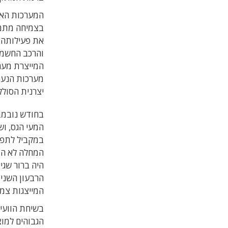
המערכות האלה
בצמיחה מתמד
את פעילותה ב
והרכב החשמל
מערכות הנעה
יצרנית הסוללות הקוריאנית 
המעי הגס, וש
במקביל לתפקי
המחלה לא הו
היה ברור שג
המייצגות צמיחה של 43% במכירות בהשווא
בשיחת הוועיד