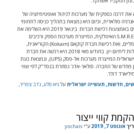
עון המקביל אשתקד.
את דרכה כספקית של מערכות לניהול ואופטימיזציה של
נרגיה סולארית, וכיום היא
נמצאת בתהליך כניסה לתחומי
פעילות חדשים באמצעות רכישת חברות: בינואר 2019 היא השלימה את
S.M.R.E
האיטלקית, המייצרת מערכות הספק ורכיבים
ליים, ואת רכישת חברת קוקאם (
Kokam
) הקוריאנית,
המייצרת סוללות ליתיום-יון. בחודש מאי 2018 היא רכשה את חברת
ישראלית המייצרת מערכות אל-פסק (
UPS
), ונמצאת כעת
 מחדש של החברה. סולאר-אדג' נסחרת בנסד"ק לפי שווי
ים
,
חדשות
,
תעשייה ישראלית
על
גיא סלע
,
נדב צפריר
,
הקמת קווי ייצור
ריך
אוגוסט 7, 2019
ע"י
yochais