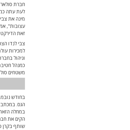
חברת סולאר-א
לעת עתה כמנכ
מינה את צבי 
עצובות", אמ
זאת הדירקטו
למכירות עולמ
וניהול בחברת
משטחים סולאר
בחודש נובמבר 7
הגס. במכתב 
שותף בקרן סט