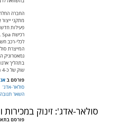
בהשוואה לרב
החברה החלה 
מתקני ייצור א
רכישת
. Spa
לכלי-רכב חשמ
גמאטרוניק ה
בתהליך ארגון
שוק של כ-4 מיליארד דולר.
פורסם ב
אנש
סולאר-אדג'
השאר תגובה
סולאר-אדג': זינוק במכירות ו
פורסם בתא