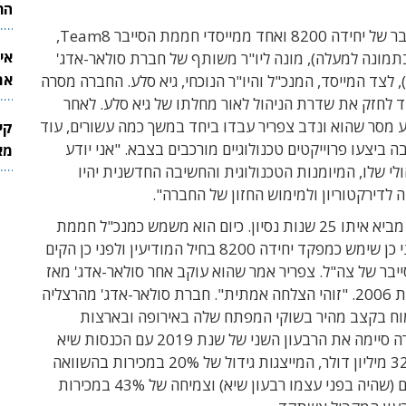
הר
המפקד לשעבר של יחידה 8200 ואחד ממייסדי חממת הסייבר Team8,
אי
תמונה למעלה), מונה ליו"ר משותף של חברת סולאר-אדג'
את
, לצד המייסד, המנכ"ל והיו"ר הנוכחי, גיא סלע. החברה מסרה
לש
ד לחזק את שדרת הניהול לאור מחלתו של גיא סלע. לאחר
 מסר שהוא ונדב צפריר עבדו ביחד במשך כמה עשורים, עוד
קי
ביצעו פרוייקטים טכנולוגיים מורכבים בצבא. "אני יודע
מאר
ולי שלו, המיומנות הטכנולוגית והחשיבה החדשנית יהיו
לדירקטוריון ולמימוש החזון של החברה".
צפריר צפריר מביא איתו 25 שנות נסיון. כיום הוא משמש כמנכ"ל חממת
Team8. לפני כן שימש כמפקד יחידה 8200 בחיל המודיעין ולפני כן הקים
יבר של צה"ל. צפריר אמר שהוא עוקב אחר סולאר-אדג' מאז
הקמתה בשנת 2006. "זוהי הצלחה אמתית". חברת סולאר-אדג' מהרצליה
ח בקצב מהיר בשוקי המפתח שלה באירופה ובארצות
הברית. החברה סיימה את הרבעון השני של שנת 2019 עם הכנסות שיא
בהיקף של 325 מיליון דולר, המייצגות גידול של 20% במכירות בהשוואה
לרבעון הקודם (שהיה בפני עצמו רבעון שיא) וצמיחה של 43% במכירות