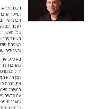
חברת סולאר-א
ומייסד החברה
חברנו הקרוב 
לעבוד עם גיא
בכל מעשיו, יו
השאיר אחריו 
משפחת סולאר
והעבודים, אנ
גיא סלע היה 
מהחברות היש
דרכו במערכת 
את חברת סול
החשמל מאנרגי
עם הבעיה פית
ומערכות ניטו
ברמת המתקנים