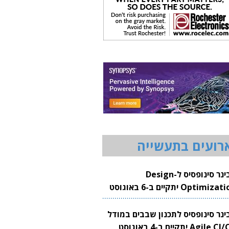
רועים בתעשייה
וובינר סינופסיס ל-Design
Optimization יתקיים ב-6 באוגוסט
20
בינר סינופסיס לתכנון שבבים במודל
Agile CI/CD יתקיים ב-4 באוגוסט