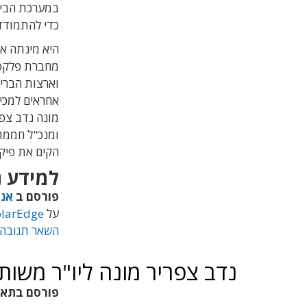
במערכת הביטח
כדי להתמודד
מחברת פלקס,
מונה נדב צפר
הקים את פיקו
למידע נ
פורסם ב
אנר
על
olarEdge
השאר תגובה
נדב צפריר מונה ליו"ר משות
פורסם בתא