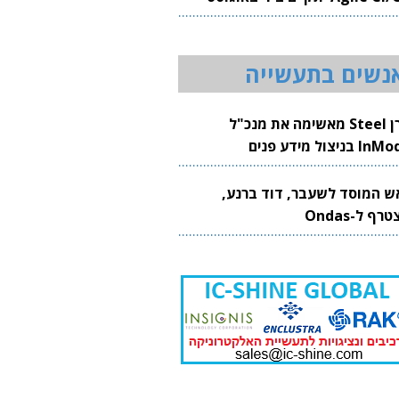
20
נשים בתעשייה
קרן Steel מאשימה את מנכ"ל
 בניצול מידע פנים
ש המוסד לשעבר, דוד ברנע,
רף ל-Ondas