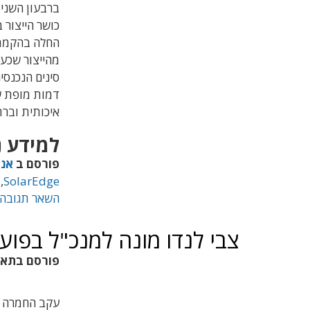
ברבעון השני 
כושר הייצור 
החלה בהקמת 
מהייצור שכע
סינים הנכנסי
דמות מופת של
איכותית וברת
למידע נ
פורסם ב
אנר
,
SolarEdge
השאר תגובה
צבי לנדו מונה למנכ"ל בפוע
פורסם בתא
עקב החמרה ב