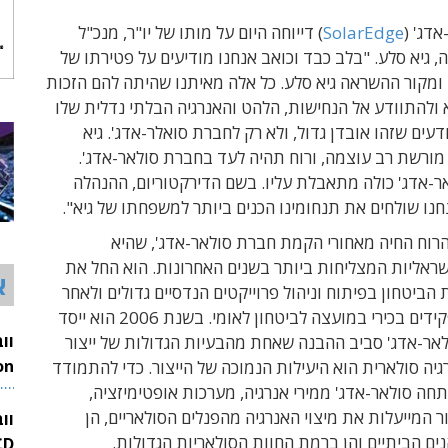
דג' (
SolarEdge
) דייוחה היום על מותו של יו"ר, מנכ"ל
, גיא סלע. "בלב כבד וכואב אנחנו מודיעים על פטירתו של
ומקור ההשראה גיא סלע. כל אלה מאיתנו שהיתה להם הזכות
 ולהתוודע אל הנחישות, הלהט והאנרגיה הבלתי נדלית שלו
דעים שזהו אובדן גדול, ולא רק לחברת סואלר-אדג'. גיא
מורשת רב עוצמה, ורוח תהיה לעד בחברת סולאר-אדג'.
-אדג' כולה מתאבלת עליו. בשם הדירקטוריום, ההנהלה
חנו שולחים את תנחומינו הכנים ביותר למשפחתו של גיא".
הרוח החיה מאחורי הקמת חברת סולאר-אדג', שהיא
ראליות המצליחות ביותר בשנים האחרונות. הוא החל את
א
הביטחון בפיתוח וניהול פרוייקטים הנדסיים גדולים ולאחר
מכן מילא תפקידים בכירי במועצה לביטחון לאומי. בשנת 2006 הוא ייסד
אר-אדג' סביב ההבנה שאחת מהבעיות הגדולות של ייצור
ה סולארית הוא היעילות הנמוכה של הייצור. כדי להתמודד
26
חה סולאר-אדג' ממירי אנרגיה, מערכות אופטימיזציה,
ר המייעלות את מיצוי האנרגיה מהפנלים הסולאריים, הן
וו
 הביתיים והן ברמת החוות הסולאריות הגדולות.