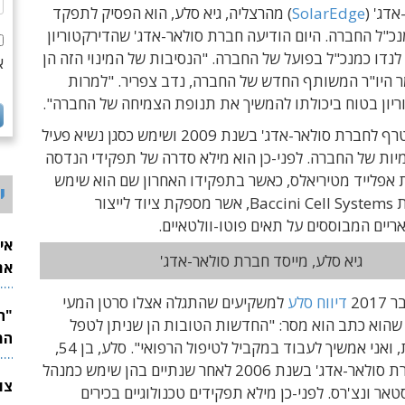
דג' (
SolarEdge
) מהרצליה, גיא סלע, הוא הפסיק לתפקד
"ל החברה. היום הודיעה חברת סולאר-אדג' שהדירקטוריון
לנדו כמנכ"ל בפועל של החברה. "הנסיבות של המינוי הזה הן
א
ר היו"ר המשותף החדש של החברה, נדב צפריר. "למרות
ריון בטוח ביכולתו להמשיך את תנופת הצמיחה של החברה".
צבי לנדו הצטרף לחברת סולאר-אדג' בשנת 2009 ושימש כסגן נשיא פעיל
יות של החברה. לפני-כן הוא מילא סדרה של תפקידי הנדסה
 אפלייד מטיריאלס, כאשר בתפקידו האחרון שם הוא שימש
י
כמנהל חטיבת Baccini Cell Systems, אשר מספקת ציוד לייצור
יים המבוססים על תאים פוטו-וולטאיים.
אי
גיא סלע, מייסד חברת סולאר-אדג'
את
לש
201
דיווח סלע
למשקיעים שהתגלה אצלו סרטן המעי
שהוא כתב הוא מסר: "החדשות הטובות הן שניתן לטפל
המ
במחלה הזאת, ואני אמשיך לעבוד במקביל לטיפול הרפואי". סלע, בן 54,
הקים את חברת סולאר-אדג' בשנת 2006 לאחר שנתיים בהן שימש כמנהל
אר ונצ'רס. לפני-כן מילא תפקידים טכנולוגיים בכירים