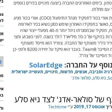
בק
ון. בימים האחרונים החברה ביצעה מינויים בכירים נוספים
 עם מחלתו.
היא מינתה את אורי בכור לתפקיד מנהל התיפעול (COO). אורי בכור מגיע
לפיתוח 
 כאשר בתפקידו האחרון שימש כסגן נשיא בכיר לאירופה
וארצות הברית, תפקיד שבמסגרתו ניהל יותר מ-40 מפעלי ייצור שהיו
אחראים למכירות בהיקף של כ-10 מיליארד דולר בשנה. לפני כשבוע וחצי
יש
יר כיו"ר משותף של החברה. צפריר הוא מייסד משותף
ומנכ"ל חממת הסייבר Team8. בעבר הוא פיקד על יחידה 8200 ולפני-כן
ד הסייבר של צה"ל.
ס
וסף על החברה:
SolarEdge
גיה וסביבה
,
אנשים
,
חדשות
,
מינויים
,
תעשייה ישראלית
מכי
S
,
גיא סלע
,
סולאר-אדג'
אי
בת
ף של סולאר-אדג' לצד גיא סלע
ריך
אוגוסט 17, 2019
ע"י
Techtime
ול