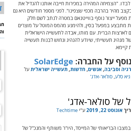
לבדו.
"הצמיחה המהירה במכירות חייבה אותנו להגדיל את
ד
בקצב מהיר בהרבה מכפי שצפינו". לפני
מספר חודשים היא גם
מפעל ייצור נוסף בווייטנאם במטרה לנתב לשם חלק
חב
ת מתבצע במפעל בסין, ולהימנע מהמס המוטל על מוצרים
וה
ם לארצות הברית. עם מותו, אבדה לתעשייה הישראלית
 מנהיג תעשייתי, שיודע להנהיג ונחוש לבנות תעשייה
 קיימא.
וסף על החברה:
SolarEdge
גיה וסביבה
,
אנשים
,
חדשות
,
תעשייה ישראלית
על
גיא סלע
,
סולאר-אדג'
ל של סולאר-אדג'
ריך
אוגוסט 22, 2019
ע"י
Techtime
מצבו הבריאותי של המייסד, היו"ר משותף והמנכ"ל של