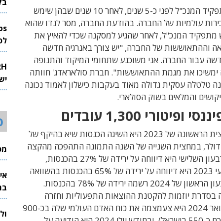
בק
לנדו נכנס לתפקיד המנכ"ל לפני כ-5 שנים, לאחר 10 שנים שבהן שימש
ירות עולמיות של החברה. בהודעת החברה, מסר לנדו שהוא
 מתפקיד המנכ"ל, לאחר שהגיע למסקנה שכדי להאיץ את
לפיתוח 
ה וההתאוששות של החברה, "יש צורך באנרגיה חדשה
דשה עבור החברה. אני משוכנע שתחומי המיקוד והתנופה
ימשיכו את מגמת ההתאוששות". חברת סולאראדג' חוותה
יש
ה טלטלה עסקית גדולה מאוד בעקבות כישלון לאמוד נכונה
ושים והמלאים בשוק הסולארי.
ופיטורי 1,300 עובדים
ס
לאחר שבמחצית הראשונה של 2023 היא השיגה הכנסות שיא בהיקף של
רד דולר, במחצית השנייה של השנה התמונה התהפכה מהקצה
מכי
אל הקצה: ברבעון השלישי היא דיווחה על ירידה של 27% בהכנסות,
ברבעון הרביעי 2023 היא דיווחה על ירידה של 65% בהכנסות בהשוואה
אי
שנתית, וברבעון הראשון של 2024 רשמה ירידה של 78% בהכנסות.
בת
 בסדרת יוזמות להקטנת ההוצאות התפעוליות וחזרה
לרווחיות: בינואר 2024 היא צעמצמה את כוח האדם העולמי שלה בכ-900
ול
עובדים (מתוכם כ-550 בישראל), ובחודש יולי 2024 היא הודיעה על