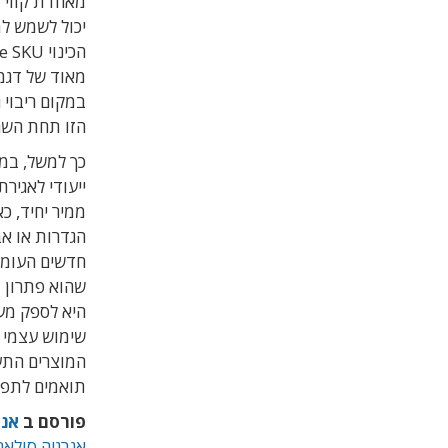
מאחדת קווי מ
יכול לשמש ל
מאוד של דגמי
במקום ריבוי 
הזו תחת השם ltiRange
כך למשל, במק
ייעודי לאגיר
ממיר יחיד, 
הגדרות או אב
שהוא פתרון מ
היא לספק מע
שימוש עצמי 
המוצרים התע
תואמים לתפישת e SKU
פורסם ב
אנר
אנרגיה סולאר