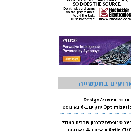
רועים בתעשייה
וובינר סינופסיס ל-Design
Optimization יתקיים ב-6 באוגוסט
20
בינר סינופסיס לתכנון שבבים במודל
Agile CI/CD יתקיים ב-4 באוגוסט