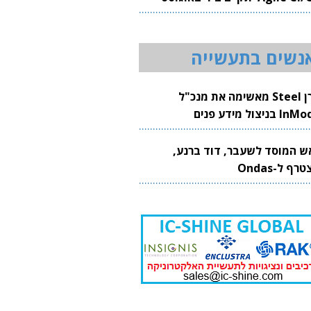
20
נשים בתעשייה
קרן Steel מאשימה את מנכ"ל
 בניצול מידע פנים
ש המוסד לשעבר, דוד ברנע,
רף ל-Ondas