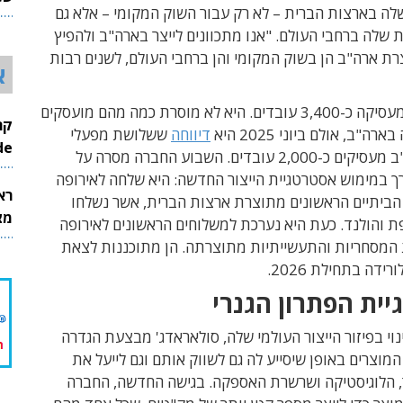
שלה בארצות הברית – לא רק עבור השוק המקומי – אלא גם
26
 שלה ברחבי העולם. "אנו מתכוונים לייצר בארה"ב ולהפיץ
ת ארה"ב הן בשוק המקומי והן ברחבי העולם, לשנים רבות
א
כיום החברה מעסיקה כ-3,400 עובדים. היא לא מוסרת כמה מהם מועסקים
ה"ב, אולם ביוני 2025 היא
דיווחה
ששלושת מפעלי
InMode
הייצור בארה"ב מעסיקים כ-2,000 עובדים. השבוע החברה מסרה על
ך במימוש אסטרטגיית הייצור החדשה: היא שלחה לאירופה
רא
הביתיים הראשונים מתוצרת ארצות הברית, אשר נשלחו
מצט
ת והולנד. כעת היא נערכת למשלוחים הראשונים לאירופה
המסחריות והתעשייתיות מתוצרתה. הן מתוכננות לצאת
דה בתחילת 2026.
ית הפתרון הגנרי
וי בפיזור הייצור העולמי שלה, סולאראדג' מבצעת הגדרה
וצרים באופן שיסייע לה גם לשווק אותם וגם לייעל את
ר, הלוגיסטיקה ושרשרת האספקה. בגישה החדשה, החברה