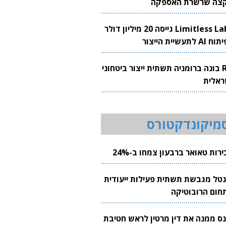
צה שרשרת האספקה
Limitless Labs גייסה 20 מיליון דולר
AI לתעשיית הייצור
RH בונה ברומניה תשתית ייצור ביטחוני
ראלית
מיקונדקטורס
רות טאואר ברבעון צמחו ב-24%
נטל מגבשת תשתית פעילות ייעודית
חום הרובוטיקה
נס ממנה את דין מרטין לראש חטיבת