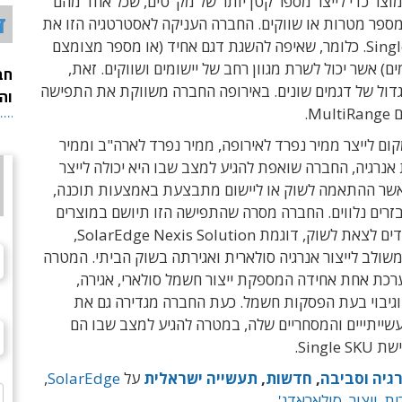
וצר כדי לייצר מספר קטן יותר של מק"טים, שכל אחד מהם
ד
מספר מטרות או שווקים. החברה העניקה לאסטרטגיה הזו את
הכינוי Single SKU. כלומר, שאיפה להשגת דגם אחיד (או מספר מצומצם
ם) אשר יכול לשרת מגוון רחב של יישומים ושווקים. זאת,
חב
גדול של דגמים שונים. באירופה החברה משווקת את התפישה
וה
Mu.
ום לייצר ממיר נפרד לאירופה, ממיר נפרד לארה"ב וממיר
ת אנרגיה, החברה שואפת להגיע למצב שבו היא יכולה לייצר
כאשר ההתאמה לשוק או ליישום מתבצעת באמצעות תוכנה,
זרים נלווים. החברה מסרה שהתפישה הזו תיושם במוצרים
חדשים העומדים לצאת לשוק, דוגמת SolarEdge Nexis Solution,
שולב לייצור אנרגיה סולארית ואגירתה בשוק הביתי. המטרה
רכת אחת אחידה המספקת ייצור חשמל סולארי, אגירה,
וגיבוי בעת הפסקות חשמל. כעת החברה מגדירה גם את
שייתייים והמסחריים שלה, במטרה להגיע למצב שבו הם
Singl.
גיה וסביבה
,
חדשות
,
תעשייה ישראלית
על
SolarEdge
,
ית
,
ייצור
,
סולאראדג'