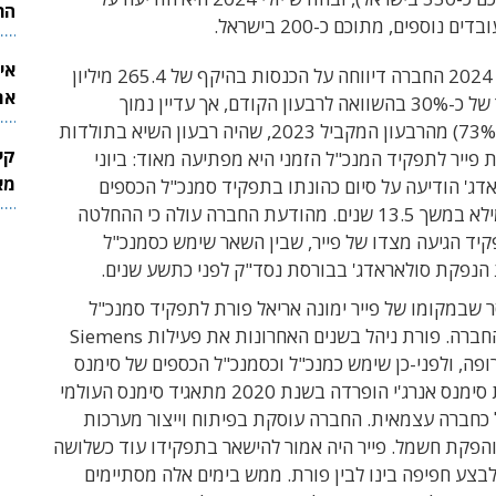
הר
אי
ברבעון השני 2024 החברה דיווחה על הכנסות בהיקף של 265.4 מיליון
את
דולר – שיפור של כ-30% בהשוואה לרבעון הקודם, אך עדיין נמוך
לש
משמעותית (73%) מהרבעון המקביל 2023, שהיה רבעון השיא בתולדות
קי
 פייר לתפקיד המנכ"ל הזמני היא מפתיעה מאוד: ביוני
מאר
לאראדג' הודיעה על סיום כהונתו בתפקיד סמנכ"ל הכספים
שאותו הוא מילא במשך 13.5 שנים. מהודעת החברה עולה כי ההחלטה
יד הגיעה מצדו של פייר, שבין השאר שימש כסמנכ"ל
הנפקת סולאראדג' בבורסת נסד"ק לפני כתשע שנים.
 שבמקומו של פייר ימונה אריאל פורת לתפקיד סמנכ"ל
הכספים של החברה. פורת ניהל בשנים האחרונות את פעילות Siemens
E באירופה, ולפני-כן שימש כמנכ"ל וכסמנכ"ל הכספים של סימנס
ישראל. חברת סימנס אנרג'י הופרדה בשנת 2020 מתאגיד סימנס העולמי
 כחברה עצמאית. החברה עוסקת בפיתוח וייצור מערכות
והפקת חשמל. פייר היה אמור להישאר בתפקידו עוד כשלושה
לבצע חפיפה בינו לבין פורת. ממש בימים אלה מסתיימים