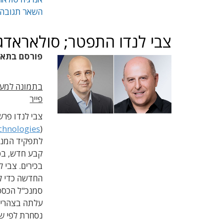
השאר תגובה
צבי לנדו התפטר; סולאראדג
פורסם בתא
בתמונה למעלה
פייר
צבי לנדו פר
chnologies
(
לתפקיד המנכ"
קבע חדש, בס
בכירים. צבי 
החדשה כדי ל
סמנכ"ל הכספי
נסחרת לפי שווי של כ-.65