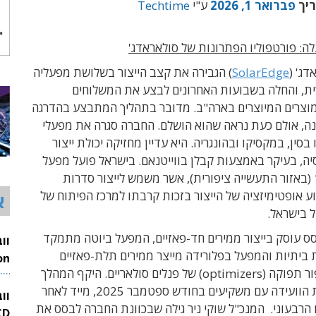
ריך
פברואר 1, 2026
ע"י
Techtime
ה: פורטפוליו הפתרונות של סולאראדג'
ג' (
SolarEdge
) הגבירה את קצב הייצור בשלושת מפעליה
ת, והחלה בשבועות האחרונים לבצע את המשלוחים
מוצרים המיוצרים בארה"ב. מדובר בתהליך המתבצע בהדרגה
נה, אולם כעת נראה שהוא הושלם. החברה סגרה את מפעלי
בסין, במקסיקו ובהונגריה. היא עדיין מחזיקה יכולת ייצור
ה, בעיקר באמצעות קבלן בווייטנאם. בישראל פועל מפעל
הייצור סלע-1 (באזור התעשייה ציפורית), אשר משמש לייצור סדרות
ע אופטימיזציה של הייצור בזכות קרבתו למרכז הפיתוח של
א
 בישראל.
 עוסק בייצור ממירים חד-פאזיים, המפעל ביוטה מתמקד
ת ביתיות והמפעל בפלורידה מייצר ממירים תלת-פאזיים
ומערכות שיפור תפוקה (optimizers) של פנלים סולאריים. היקף המהלך
26
נחשף בשיחת הוועידה עם משקיעים בחודש ספטמבר 2025, מייד לאחר
וו
הרבעוני. המנכ"ל שוקי ניר גילה שבכוונת החברה לבסס את