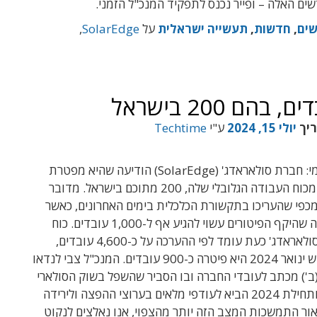
ם האלה – ופייר נכנס לתפקיד המנכ"ל הזמני.
ים
,
חדשות
,
תעשייה ישראלית
על
SolarEdge
,
ריך
יולי 15, 2024
ע"י
Techtime
עכשיו זה רשמי: חברת סולאראדג' (SolarEdge) הודיעה שהיא מפטרת
400 עובדים מכוח העבודה הגלובלי שלה, 200 מתוכם בישראל. מדובר
מכפי שהעריכו בתקשורת הכלכלית בימים האחרונים, כאשר
ההערכה היתה שהיקף הפיטורים עשוי להגיע אף ל-1,000 עובדים. כוח
העבודה של סולאראדג' כעת עומד לפי ההערכה על כ-4,600 עובדים,
לאחר שבחודש ינואר 2024 היא פיטרה כ-900 עובדים. המנכ"ל צבי לנדאו
ב') מכתב לעובדי החברה ובו הסביר שהשפל בשוק הסולארי
בסוף 2023 ותחילת 2024 הביא לעודפי מלאים בערוצי ההפצה ולירידה
אור התמשכות המצב הזה
יותר מהצפוי, אנו נאלצים לנקוט