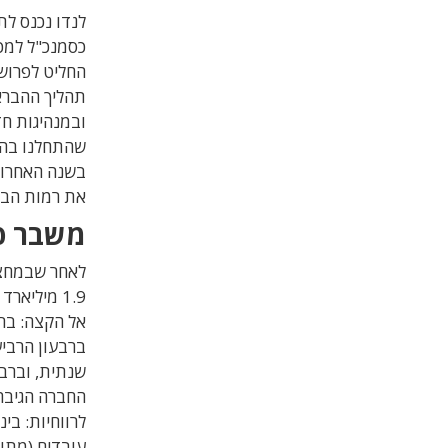
כסמנכ"ל למכ
החליט לפרוש
תהליך ההברא
ובמנהיגות ח
שהתחלנו בה 
בשנה האחרונ
את רמות הביק
משבר פיננסי 
1.9 מיליא
החברה הגיבה