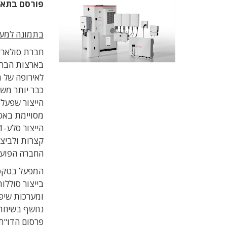
פורסם בתא
בתמונה למעל
חברת סולאראד
בארצות הברי
לאירופה של 
כבר יותר מש
הייצור שפעלו 
מסויימת באסי
קצרות ולביצו
החברה הפועל
המפעל בטקסס
בייצור סוללו
פרסום הדו"ח 