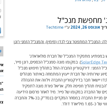
א
' מחפשת מנכ"ל
ריך
אוגוסט 26, 2024
ע"י
Techtime
: המנכ"ל המתפטר צבי לנדו (מימין), והמנכ"ל הזמני רונן
י
ש במפתיע מתפקיד המנכ"ל של חברת סולאראדג'
SolarEdge Te
). במקומו מונה סמנכ"ל הכספים, רונן פייר,
אי
ל הזמני. דירקטוריון החברה החל בתהליך חיפוש מנכ"ל
את
יוע שירותיה של חברת ייעוץ המתמחה באיתור מנהלים
לש
לנדו יישאר חבר בדירקטוריון החברה וילווה את ההנהלה
הבטיח תהליך חפיפה חלק. אריאל פורת מונה לתפקיד
המ
ם של החברה במקומו של פייר. מיד לאחר פרסום הידיעה
עלתה בצהריים מניית החברה במסחר המקדים בנסד"ק בכ-7% והחברה
1 מיליארד דולר.