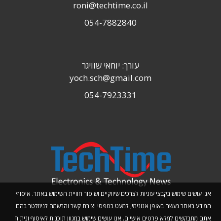
roni@techtime.co.il
054-7882840
עורך: יוחאי שוויגר
yoch.sch@gmail.com
054-7923331
אנו עושים שימוש בקבצי עוגיות לצרכים שיווקיים ושיפור חוויית השימוש באתר. איסוף
המידע באתר נעשה באופן אנונימי, למעט בטפסי יצירת קשר והרשמה לניוזלטר בהם
אתם מתבקשים למלא פרטים אישיים. אנו עושים שימוש במגוון תוכנות לאיסוף וניתוח