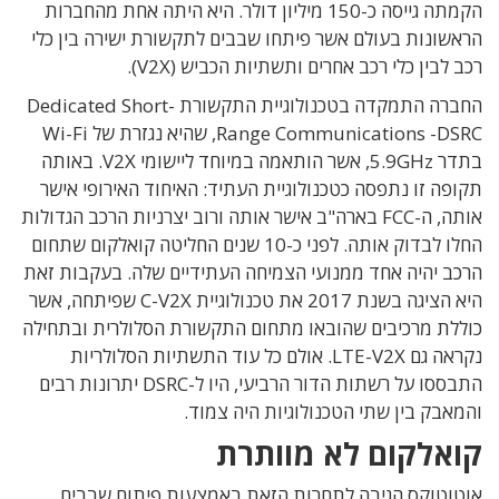
הקמתה גייסה כ-150 מיליון דולר. היא היתה אחת מהחברות
הראשונות בעולם אשר פיתחו שבבים לתקשורת ישירה בין כלי
רכב לבין כלי רכב אחרים ותשתיות הכביש (V2X).
החברה התמקדה בטכנולוגיית התקשורת Dedicated Short-
Range Communications -DSRC, שהיא נגזרת של Wi-Fi
בתדר 5.9GHz, אשר הותאמה במיוחד ליישומי V2X. באותה
תקופה זו נתפסה כטכנולוגיית העתיד: האיחוד האירופי אישר
אותה, ה-FCC בארה"ב אישר אותה ורוב יצרניות הרכב הגדולות
החלו לבדוק אותה. לפני כ-10 שנים החליטה קואלקום שתחום
הרכב יהיה אחד ממנועי הצמיחה העתידיים שלה. בעקבות זאת
היא הציגה בשנת 2017 את טכנולוגיית C-V2X שפיתחה, אשר
כוללת מרכיבים שהובאו מתחום התקשורת הסלולרית ובתחילה
נקראה גם LTE-V2X. אולם כל עוד התשתיות הסלולריות
התבססו על רשתות הדור הרביעי, היו ל-DSRC יתרונות רבים
והמאבק בין שתי הטכנולוגיות היה צמוד.
קואלקום לא מוותרת
אוטוטוקס הגיבה לתחרות הזאת באמצעות פיתוח שבבים