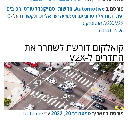
פורסם ב
Automotive
,
חדשות
,
סמיקונדקטורס
,
רכיבים
ופתרונות אלקטרוניים
,
תעשייה ישראלית
,
תקשורת
על
C-
V2X
,
V2X
,
אוטוטוקס
השאר תגובה
קואלקום דורשת לשחרר את
התדרים ל-V2X
פורסם בתאריך
ספטמבר 20, 2022
ע"י
Techtime