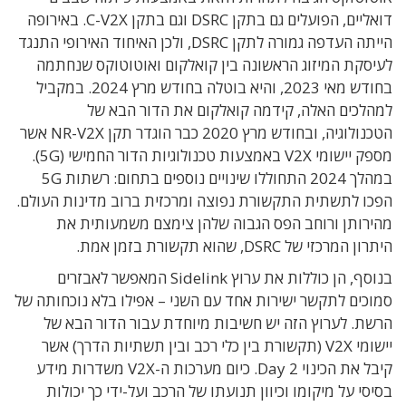
דואליים, הפועלים גם בתקן DSRC וגם בתקן C-V2X.
באירופה
הייתה העדפה גמורה לתקן DSRC, ולכן האיחוד האירופי התנגד
לעיסקת המיזוג הראשונה בין קואלקום ואוטוטוקס שנחתמה
בחודש מאי 2023, והיא בוטלה בחודש מרץ 2024. במקביל
למהלכים האלה, קידמה קואלקום את הדור הבא של
הטכנולוגיה, ובחודש מרץ 2020 כבר הוגדר תקן NR-V2X אשר
מספק יישומי V2X באמצעות טכנולוגיות הדור החמישי (5G).
במהלך 2024 התחוללו שינויים נוספים בתחום: רשתות 5G
הפכו לתשתית התקשורת נפוצה ומרכזית ברוב מדינות העולם.
מהירותן ורוחב הפס הגבוה שלהן צימצם משמעותית את
היתרון המרכזי של DSRC, שהוא תקשורת בזמן אמת.
בנוסף, הן כוללות את ערוץ Sidelink המאפשר לאבזרים
סמוכים לתקשר ישירות אחד עם השני – אפילו בלא נוכחותה של
הרשת. לערוץ הזה יש חשיבות מיוחדת עבור הדור הבא של
יישומי V2X (תקשורת בין כלי רכב ובין תשתיות הדרך) אשר
קיבל את הכינוי Day 2. כיום מערכות ה-V2X משדרות מידע
בסיסי על מיקומו וכיוון תנועתו של הרכב ועל-ידי כך יכולות