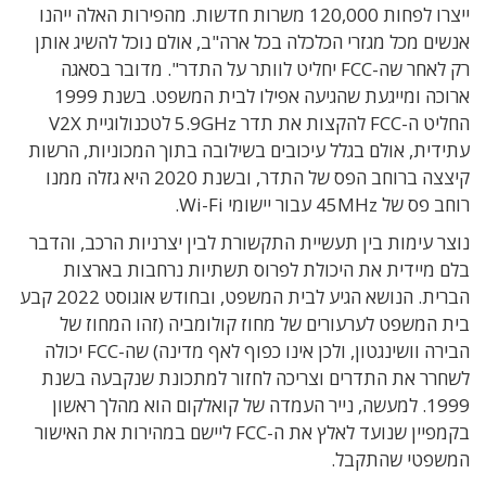
ייצרו לפחות 120,000 משרות חדשות. מהפירות האלה ייהנו
אנשים מכל מגזרי הכלכלה בכל ארה"ב, אולם נוכל להשיג אותן
רק לאחר שה-FCC יחליט לוותר על התדר". מדובר בסאגה
ארוכה ומייגעת שהגיעה אפילו לבית המשפט. בשנת 1999
החליט ה-FCC להקצות את תדר 5.9GHz לטכנולוגיית V2X
עתידית, אולם בגלל עיכובים בשילובה בתוך המכוניות, הרשות
קיצצה ברוחב הפס של התדר, ובשנת 2020 היא גזלה ממנו
רוחב פס של 45MHz עבור יישומי Wi-Fi.
נוצר עימות בין תעשיית התקשורת לבין יצרניות הרכב, והדבר
בלם מיידית את היכולת לפרוס תשתיות נרחבות בארצות
הברית. הנושא הגיע לבית המשפט, ובחודש אוגוסט 2022 קבע
בית המשפט לערעורים של מחוז קולומביה (זהו המחוז של
הבירה וושינגטון, ולכן אינו כפוף לאף מדינה) שה-FCC יכולה
לשחרר את התדרים וצריכה לחזור למתכונת שנקבעה בשנת
1999. למעשה, נייר העמדה של קואלקום הוא מהלך ראשון
בקמפיין שנועד לאלץ את ה-FCC ליישם במהירות את האישור
המשפטי שהתקבל.