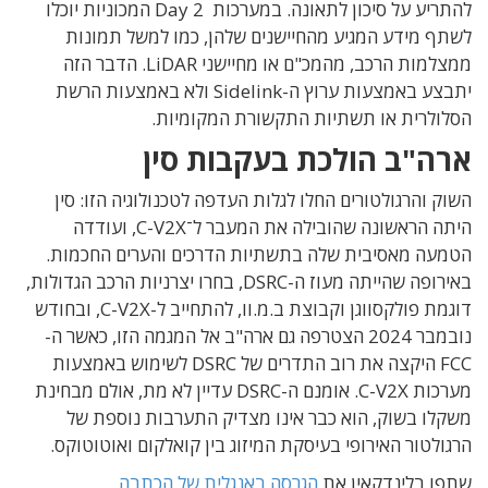
להתריע על סיכון לתאונה. במערכות Day 2 המכוניות יוכלו
לשתף מידע המגיע מהחיישנים שלהן, כמו למשל תמונות
ממצלמות הרכב, מהמכ"ם או מחיישני LiDAR. הדבר הזה
יתבצע באמצעות ערוץ ה-Sidelink ולא באמצעות הרשת
הסלולרית או תשתיות התקשורת המקומיות.
ארה"ב הולכת בעקבות סין
השוק והרגולטורים החלו לגלות העדפה לטכנולוגיה הזו: סין
היתה הראשונה שהובילה את המעבר ל־C-V2X, ועודדה
הטמעה מאסיבית שלה בתשתיות הדרכים והערים החכמות.
באירופה שהייתה מעוז ה-DSRC, בחרו יצרניות הרכב הגדולות,
דוגמת פולקסווגן וקבוצת ב.מ.וו, להתחייב ל-C-V2X, ובחודש
נובמבר 2024 הצטרפה גם ארה"ב אל המגמה הזו, כאשר ה-
FCC היקצה את רוב התדרים של DSRC לשימוש באמצעות
מערכות C-V2X. אומנם ה-DSRC עדיין לא מת, אולם מבחינת
משקלו בשוק, הוא כבר אינו מצדיק התערבות נוספת של
הרגולטור האירופי בעיסקת המיזוג בין קואלקום ואוטוטוקס.
שתפו בלינדקאין את
הגרסה באנגלית של הכתבה
.