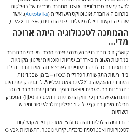
להעדיף את טכנולוגיית DSRC. מתחרה מרכזית של קואלקום
בתחום היא חברת אוטוטוקס הישראלית (
Autotalks
), אשר
שבבי התקשורת שלה פועלים בשני התקנים (DSRC ו-C-V2X).
ההמתנה לטכנולוגיה היתה ארוכה
מדי…
קואלקום כותבת בנייר העמדה שיצרני הרכב, משרדי התחבורה
במדינות השונות בארה"ב, עיריות וסוכנויות שלטון מקומיות
"תומכים בטכנולוגיה ומעוניינים לאמץ אותה, אולם הדבר נבלם
בידי רשות התקשורת הפדרלית (FCC) – בזמן שבמדינות
האחרות ההשקעה ב-V2X נמצאת בעלייה". לדבריה קיימת היום
"הזדמנות חד-פעמית ויוצאת דופן", מכיוון שבנובמבר 2021
חתם הנשיא ביידן על חוק התשתיות והתעסוקה (IIJA), המעניק
חבילת מימון בהיקף של 1.2 טריליון דולר לשיפור וחידוש
תשתיות.
"התרומה הכלכלית תהיה גדולה", אמר סגן נשיא קואלקום
לטכנולוגיה ואסטרטגיה כלכלית, קירטי גופטה. "תשתיות C-V2X