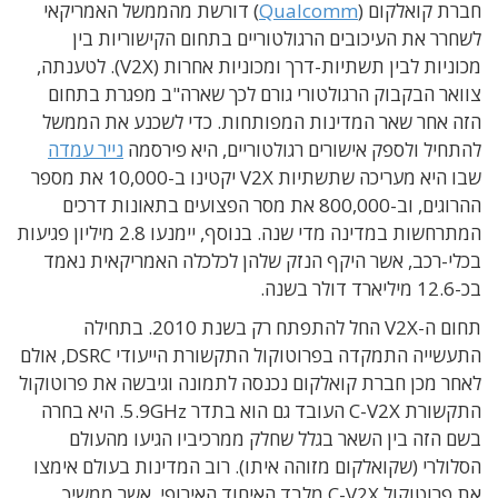
חברת קואלקום (
Qualcomm
) דורשת מהממשל האמריקאי
לשחרר את העיכובים הרגולטוריים בתחום הקישוריות בין
מכוניות לבין תשתיות-דרך ומכוניות אחרות (V2X). לטענתה,
צוואר הבקבוק הרגולטורי גורם לכך שארה"ב מפגרת בתחום
הזה אחר שאר המדינות המפותחות. כדי לשכנע את הממשל
להתחיל ולספק אישורים רגולטוריים, היא פירסמה
נייר עמדה
שבו היא מעריכה שתשתיות V2X יקטינו ב-10,000 את מספר
ההרוגים, וב-800,000 את מסר הפצועים בתאונות דרכים
המתרחשות במדינה מדי שנה. בנוסף, יימנעו 2.8 מיליון פגיעות
בכלי-רכב, אשר היקף הנזק שלהן לכלכלה האמריקאית נאמד
בכ-12.6 מיליארד דולר בשנה.
תחום ה-V2X החל להתפתח רק בשנת 2010. בתחילה
התעשייה התמקדה בפרוטוקול התקשורת הייעודי DSRC, אולם
לאחר מכן חברת קואלקום נכנסה לתמונה וגיבשה את פרוטוקול
התקשורת C-V2X העובד גם הוא בתדר 5.9GHz. היא בחרה
בשם הזה בין השאר בגלל שחלק ממרכיביו הגיעו מהעולם
הסלולרי (שקואלקום מזוהה איתו). רוב המדינות בעולם אימצו
את פרוטוקול C-V2X מלבד האיחוד האירופי, אשר ממשיך