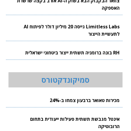
צוואר הבקבוק הבא בשוק ה-AI אורב בקצה שרשרת
האספקה
Limitless Labs גייסה 20 מיליון דולר לפיתוח AI
לתעשיית הייצור
RH בונה ברומניה תשתית ייצור ביטחוני ישראלית
סמיקונדקטורס
מכירות טאואר ברבעון צמחו ב-24%
אינטל מגבשת תשתית פעילות ייעודית בתחום
הרובוטיקה