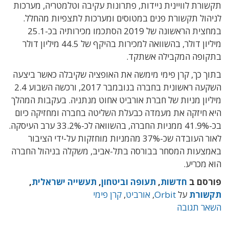
תקשורת לוויינית ניידות, פתרונות עקיבה וטלמטריה, מערכות
לניהול תקשורת פנים במטוסים ומערכות לתצפיות מהחלל.
במחצית הראשונה של 2019 הסתכמו מכירותיה בכ-25.1
מיליון דולר, בהשוואה למכירות בהיקף של 44.5 מיליון דולר
בתקופה המקבילה אשתקד.
בתוך כך, קרן פימי מימשה את האופציה שקיבלה כאשר ביצעה
השקעה ראשונית בחברה בנובמבר 2017, ורכשה השבוע 2.4
מיליון מניות של חברת אורביט אחוט מנתניה. בעקבות המהלך
היא חיזקה את מעמדה כבעלת השליטה בחברה ומחזיקה כיום
בכ-41.9% ממניות החברה, בהשוואה לכ-33.2% ערב העיסקה.
לאור העובדה שכ-37% מהמניות מוחזקות על-ידי הציבור
באמצעות המסחר בבורסה בתל-אביב, משקלה בניהול החברה
הוא מכריע.
פורסם ב
חדשות
,
תעופה וביטחון
,
תעשייה ישראלית
,
תקשורת
על
Orbit
,
אורביט
,
קרן פימי
השאר תגובה