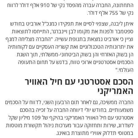
התחתונה, החברה עברה מהפסד נקי של 910 אלף דולר לרווח
נקי של 755 אלף דולר.
איתן ליבנה, שצפוי לסיים את תפקידו כמנכ"ל אורביט בחודש
ספטמבר ולפנות את מקומו לבן ויינברגר, התייחסו לתוצאות
וציין כי אורביט נמצאת בתנופת עשייה. "החברה מצליחה למנף
את יתרונותיה הטכנולוגיים ואת קשריה העסקיים עם לקוחותיה
הן בשוק האזרחי והן בשוק הביטחוני-ממשלתי, תוך השגת
הסכמים אסטרטגיים ארוכי טווח, בדגש על תחום התעופה
העולמי."
הסכם אסטרטגי עם חיל האוויר
האמריקני
החברה ממשיכה, גם לאחר תום הרבעון השני, לדווח על הסכמים
משמעותיים. בחודש יולי דיווחה החברה על זכייה בהסכם
אסטרטגי עם חיל האוויר האמריקני בהיקף של 109 מיליון שקל
לשדרוג, שירות ותחזוקה עבור מערכות ניהול תקשורת מוטסות
במטוסי תדלוק אווירי מתוצרת בואינג.