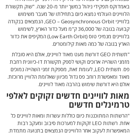
באמדוקס תפקידי ניהול במשך יותר מ-20 שנה. "שוק תקשורת
הלוויינים העולמי נמצא כיום בתחילתו של מעבר משימוש
בלווייני GEO – Geosynchronous Orbit, הנמצאים בנקודה
קבועה בגובה של 36,000 ק"מ מעל כדור הארץ, לשימוש
בלוויינים מנמיכי טוס (Low Earth Orbit) המקיפים את כדור
הארץ בגובה של כמה מאות קילומטרים.
"תשתית GEO דורשת מעט מאוד לוויינים, אולם היא סובלת
מזמני השהייה ארוכים וקושי לספק תקשורת דו-כיוונית רחבת
פס. תשתית LEO, לעומת זאת, מספקת זמני השהייה נמוכים
מאוד ומאפשרת רוחב פס גדול מכיוון שאלומת הלוויין מרוכזת.
אולם היא דורשת שימוש בהרבה מאוד לוויינים.
מאות לוויינים חדשים זקוקים לאלפי
טרמינלים חדשים
"הרשתות המתוכננות כיום כוללות עשרות ומאות לוויינים כל
אחת. רשתות LEO זקוקות למערכות סיבוב ומעקב רבות
המאפשרות לעקוב אחר הלוויינים הנמצאים בתנועה מתמדת.