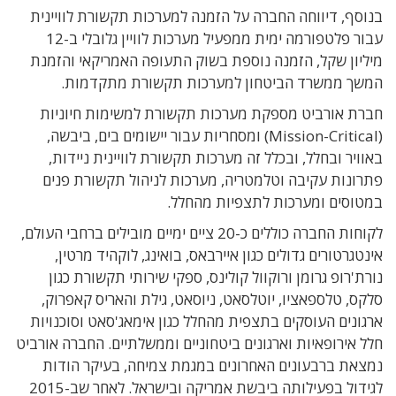
בנוסף, דיווחה החברה על הזמנה למערכות תקשורת לוויינית
עבור פלטפורמה ימית ממפעיל מערכות לוויין גלובלי ב-12
מיליון שקל, הזמנה נוספת בשוק התעופה האמריקאי והזמנת
המשך ממשרד הביטחון למערכות תקשורת מתקדמות.
חברת אורביט מספקת מערכות תקשורת למשימות חיוניות
(Mission-Critical) ומסחריות עבור יישומים בים, ביבשה,
באוויר ובחלל, ובכלל זה מערכות תקשורת לוויינית ניידות,
פתרונות עקיבה וטלמטריה, מערכות לניהול תקשורת פנים
במטוסים ומערכות לתצפיות מהחלל.
לקוחות החברה כוללים כ-20 ציים ימיים מובילים ברחבי העולם,
אינטגרטורים גדולים כגון איירבאס, בואינג, לוקהיד מרטין,
נורת'רופ גרומן ורוקוול קולינס, ספקי שירותי תקשורת כגון
סלקס, טלספאציו, יוטלסאט, ניוסאט, גילת והאריס קאפרוק,
ארגונים העוסקים בתצפית מהחלל כגון אימאג'סאט וסוכנויות
חלל אירופאיות וארגונים ביטחוניים וממשלתיים. החברה אורביט
נמצאת ברבעונים האחרונים במגמת צמיחה, בעיקר הודות
לגידול בפעילותה ביבשת אמריקה ובישראל. לאחר שב-2015