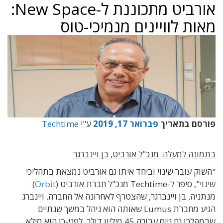
אורביט מתכוננת ל-New Space:
מאות לוויינים מנמיכי-טוס
פורסם בתאריך
פברואר 17, 2019
ע"י
Techtime
בתמונה למעלה: מנכ"ל אורביט, בן ויינברגר
"השוק עובר שינוי וביחד איתו גם אורביט נמצאת בתהליכי
שינוי", סיפר ל-Techtime מנכ"ל חברת אורביט (
Orbit
)
מנתניה, בן ויינברגר, שהצטרף לאחרונה אל החברה. ויינברג
הגיע מחברת Lumus שאותה הוא ניהל במשך שנתיים
שבמהלכן גם גייס עבורה 45 מיליון דולר. לפני-כן הוא מילא