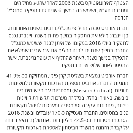
הצטרף לאירונאוטיקס בשנת 2006 לאחר שהגיע מחיל הים
ומחברת תע"ש, ושימש בה במשך 6 שנים גם בתפקיד סמנכ"ל
הנדסה.
חברת אורביט סבלה מחילופי מנכ"לים רבים בשנים האחרונות.
בן ויינברג מילא את התפקיד במשך פחות משנה. ויינברג נכנס
לתפקיד ביולי 2018 במקומו של איתן לבנה ששימש כמנכ"ל
החברה במשך שנתיים. לבנה החליף את ארז שבירו שמילא את
התפקיד במשך כשנה, לאחר שהחליף את עופר גרינברגר, אשר
התפטר לאחר שלוש שנים בתפקיד.
חברת אורביט נמצאת בשליטת קרן פימי, המחזיקה בכ-41.9%
ממניות החברה. אורביט מספקת מערכות תקשורת למשימות
חיוניות (Mission-Critical) ומסחריות עבור יישומים בים,
ביבשה, באוויר ובחלל. בכלל זה מערכות תקשורת לוויינית
ניידות, פתרונות עקיבה וטלמטריה ומערכות לניהול תקשורת
פנים במטוסים. החברה מעסיקה כ-170 עובדים ובשנת 2018
הסתכמו מכירותיה בכ-44.5 מיליון דולר. אתמול (ב') היא דיווחה
על קבלת הזמנה ממשרד הביטחון לאספקת מערכות תקשורת