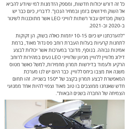
כל זה דורש יכולות חדשות, ומספק הזדמנות למי שיודע להביא
אל השוק חידושים בזמן ובמחיר הנכון". לדבריו, כיום כבר יש
בשוק מכרזים עבור רשתות לווייני LEO אשר מתוכננות לשיגור
ב-2020 וב-2021.
"להערכתנו יש כיום 10-15 יוזמות כאלה בשוק. הן זקוקות
לתחנות קרעיות בעלות העברת רוחב פס גדול מאוד, ברמת
אמינות גבוהה. בנוסף, מדובר במערכות אשר יכולות לבצע
דילוג מלוויין ללוויין מכיוון שלווייני LEO נעים במהירות לרוחב
הרקיע ולעמוד בדירשות תמרון מחמירות, למשל כאשר מטוס
משנה את מצבו ביחס ללוויין. כבר היום יש לנו מערכת
המאפשרת לבצע תמרון בקצב של 150° בשנייה. זהו תחום
חדש שאנחנו ממוצבים בו טוב מאוד וצפוי להיות אחד ממנועי
הצמיחה של החברה בשנים הבאות".