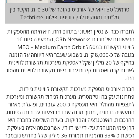
טרמינל MPT30 של אורביט בקוטר של 30 ס"מ. מקשר בין
מל"טים ומסוקים לבין לוויינים. צילום: Techtime
לחברה כבר יש נסיון ראשוני בתחום הזה. היא היתה מהספקיות
הראשונות של חברת O3b Networks, המפעילה כיום 16
לווייני תקשורת במסלול MEO – Medium Earth Orbit
בגובה של כ-8,000 ק"מ. בשבוע שעבר היא דיווחה על הזמנה
בהיקף של 20 מיליון שקל לאספקת מערכות תקשורת לוויינית
לאניות קרוז ואסדות קידוח עבור רשת תקשורת לוויינית מהסוג
הזה.
חברת אורביט מספקת מערכות תקשורת לוויינית ניידות,
פתרונות עקיבה וטלמטריה, מערכות לניהול תקשורת ומערכות
לתצפיות מהחלל. היא מעסיקה כ-200 עובדים, ופועלת מאזור
התעשייה בנתניה, מתוך מבנה שבו מבוצעות עבודות הפיתוח,
ההרכבות, האינטגרציה והבדיקות. בעלת השליטה בחברה היא
קרן פימי המנוהלת על-ידי ישי דוידי, אשר נכנסה אליה בעיסקת
רכישת כ-33% מהמניות תמורת 36 מיליון שקל בחודש נובמבר