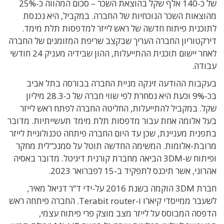
של כ-140 אלף שקל בהוצאת השכר – סכום המהווה כ-25%
מהוצאות השכר הנוכחיות של החברה. במקביל, היא נכנסת
לתוכנית פיתוח חדשה של ראש לייזר למדפסות תלת מימד.
דירקטוריון החברה העריך שבקצב שריפת המזומנים של החברה
לאחר יישום תוכנית ההתייעלות, ההון שבידיה מעניק 24 חודשי
עבודה.
בעקבות ההודעה זינקה מניית החברה בבורסה בתל אביב
בכ-9% וכעת היא נסחרת לפי שווי חברה של כ-28.3 מיליון
שקל. במקביל להתייעלות, החליטה החברה לפתח ראש לייזר
בעל אלומה אחת עבור מדפסות תלת מימד תעשייתיות. מדובר
בתפנית מעניינת, שכן עד היום החברה פיתחה טכנולוגיית לייזר
מרובת-אלומות. המשימה החדשה תוטל על סמנכ"לית מחקר
ופיתוח ש-3DM הביאה מחברת קורנית דיגיטל. מדובר באסיה
אהרוני, אשר תיכנס לתפקיד ב-15 לפברואר 2023.
חברת 3DM הוקמה בשנת 2016 על-ידי ד”ר דניאל מאיר,
לשעבר ממייסדי קיארו ו-Terabit router. החברה פיתחה ראש
הדפסה המבוסס על לייזר מצב מוצק פרי פיתוח עצמי,