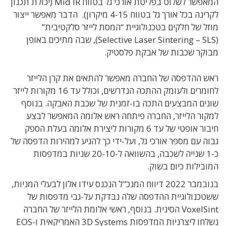
המאפשר לשלוט בפליטת אורכי גל בטווח Mid IR (יכולת תכנון
לקרינה בכל אורך גל בטווח 4-15 מיקרון). הדבר מאפשר ייצור
מוזל של חלקים בטכנולוגיית “המסת לייזר סלקטיבית”
(Selective Laser Sintering – SLS), שבה מתיכים באופן
מבוקר שכבות של אבקת פלסטיק.
ראש ההדפסה של החברה מאפשר להתאים את קרן הלייזר
לחומרים ולעומק ההתכה הנדרשים, וכולל עד 16 מקורות לייזר
שונים המבצעים התכה בו-זמנית של שכבת האבקה. בנוסף
למקור הלייזר, החברה פיתחה ראש אלומה המאפשר לבצע
חיבור אופטי של עד 6 מקורות ליצירת אלומה בעלת הספק
גבוה עם מספר אורכי גל, ועל-ידי כך להגיע למהירות הדפסה של
כ-1 שנייה לשכבה, בהשוואה ל-20-10 שניות במדפסות
המובילות כיום בשוק.
בנובמבר 2022 דיווח המנכ"ל הנכנס עידו אלון לבעלי המניות,
ששטכנולוגיית ההדפסה שלה נבדקת על-גבי מדפסות של
VoxelSint הסינית. בנוסף, ראשי אלומת הלייזר של החברה
נשלחו ליצרניות המדפסות 3D Systems האמריקאית ו-EOS