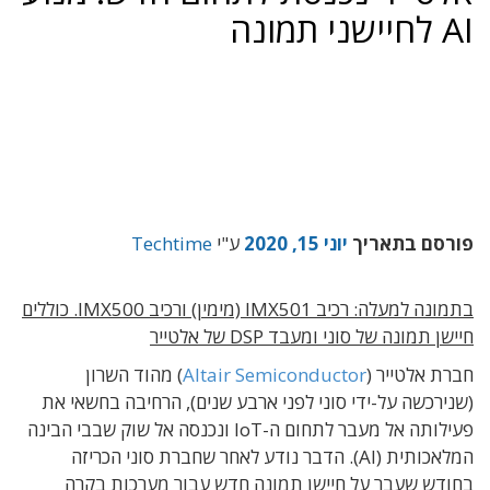
AI לחיישני תמונה
פורסם בתאריך
יוני 15, 2020
ע"י
Techtime
בתמונה למעלה: רכיב IMX501 (מימין) ורכיב IMX500. כוללים
חיישן תמונה של סוני ומעבד DSP של אלטייר
חברת אלטייר (
Altair Semiconductor
) מהוד השרון
(שנירכשה על-ידי סוני לפני ארבע שנים), הרחיבה בחשאי את
פעילותה אל מעבר לתחום ה-IoT ונכנסה אל שוק שבבי הבינה
המלאכותית (AI). הדבר נודע לאחר שחברת סוני הכריזה
בחודש שעבר על חיישן תמונה חדש עבור מערכות בקרה