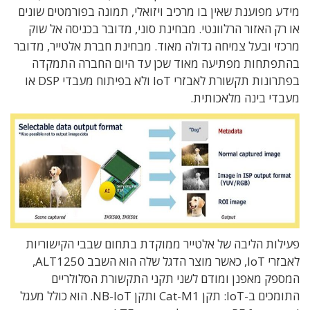
מידע מפוענת שאין בו מרכיב ויזואלי, תמונה בפורמטים שונים
או רק האזור הרלוונטי. מבחינת סוני, מדובר בכניסה אל שוק
מרכזי ובעל צמיחה גדולה מאוד. מבחינת חברת אלטייר, מדובר
בהתפתחות מפתיעה מאוד שכן עד היום החברה התמקדה
בפתרונות תקשורת לאבזרי IoT ולא בפיתוח מעבדי DSP או
מעבדי בינה מלאכותית.
פעילות הליבה של אלטייר ממוקדת בתחום שבבי הקישוריות
לאבזרי IoT, כאשר מוצר הדגל שלה הוא השבב ALT1250,
המספק מאפנן ומודם לשני תקני התקשורת הסלולריים
התומכים ב-IoT: תקן Cat-M1 ותקן NB-IoT. הוא כולל מעגל