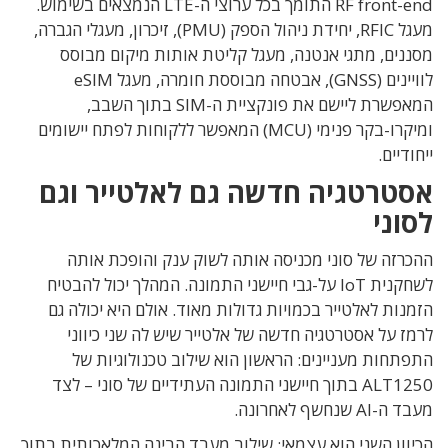
RF front-end התומך בכל ערוצי ה-LTE הנמצאים בשימוש.
מעגל RFIC, יחידת ניהול הספק (PMU), זיכרון, מעגלי הגברה,
מסננים, מתגי אנטנה, מעגל קליטת אותות מיקום מבוסס
לוויינים (GNSS), אבטחה מבוססת חומרה, מעגל eSIM
המאפשרת ליישם את פונקציית ה-SIM בתוך השבב,
ומיקרו-בקר פנימי (MCU) המאפשר ללקוחות לפתח יישומים
ייחודיים.
אסטרטגיה חדשה גם לאלטייר וגם
לסוני
ההכרזה של סוני מכניסה אותה לשוק ענק והופכת אותה
לשחקנית IoT על-גבי חיישני התמונה. המהלך יכול להבטיח
הזמנות לאלטייר בכמויות גדולות מאוד. אולם היא יכולה גם
לרמז על אסטרטגיה חדשה של אלטייר שיש לה שני כיווני
התפתחות מעניינים: הראשון הוא שילוב טכנולוגיות של
ALT1250 בתוך חיישני התמונה העתידיים של סוני – לצד
מעבד ה-AI שנחשף לאחרונה.
הכיוון השני הוא עצמאי: שילוב מעבד הבינה המלאכותית בתוך