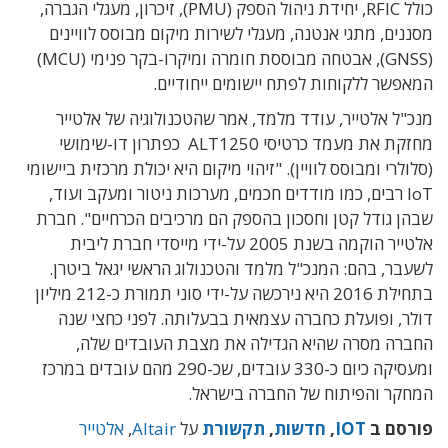
כולל RFIC, יחידת ניהול הספק (PMU), זיכרון, מעגלי הגברה,
מסננים, מתגי אנטנה, מעגלי לשירות מיקום מבוסס לוויינים
(GNSS), אבטחה מבוססת חומרה ומיקרו-בקר פנימי (MCU)
המאפשר ללקוחות לפתח יישומים ייחודיים.
מנכ"ל אלטייר, עודד מלמד, אמר שהטכנולוגיה של אלטייר
מחזקת את מעמד כרטיסי ALT1250 כפתרון דו-שימושי
(סלולרי ומבוסס לוויין). "זיהוי מיקום היא יכולת מרכזית ביישומי
IoT רבים, כמו מודדים חכמים, מערכות ניטור ומעקב ועוד,
שבהן גודל קטן וחסכון בהספק הם מרכיבים הכרחיים". חברת
אלטייר הוקמה בשנת 2005 על-ידי מייסדי חברת ליבית
לשעבר, בהם: המנכ"ל מלמד והטכנולוג הראשי יגאל ביטרן.
בתחילת 2016 היא נירכשה על-ידי סוני תמורת כ-212 מיליון
דולר, ופועלת כחברה עצמאית בבעלותה. לפני כחצי שנה
החברה מסרה שהיא הגדילה את מצבת העובדים שלה,
ומעסיקה כיום כ-330 עובדים, שכ-290 מהם עובדים במרכז
המחקר והפיתוח של החברה בישראל.
פורסם ב
IOT
,
חדשות
,
תקשורת
על
Altair
,
אלטייר