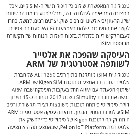
טכנולוגיה המאפשרת שילוב כל היכולות של ה-SIM קיים, אבל
בתצורה המתאימה לעולם ה-IoT, מבלי לפגוע ברמת הבטיחות
שלו. הרעיון יביא לשינויים רבים שוק. יצרנים רבים, למשל, בחרו
לקשר את המערכות שלהם באמצעות Wi-Fi. כעת הם צפויים
לעבור לקישוריות סלולרית בזכות העלות והנוחות של תקשורת
מבוססת iSIM".
העיסקה שהפכה את אלטייר
לשותפה אסטרטגית של ARM
טכנולוגיית iSIM מותקנת בתוך רכיב ALT1250 של חברת
אלטייר ועובדת באמצעות תוכנת Kigen SIM של ARM.
שיתוף הפעולה עם ARM החל בעקבות העיסקה שבה ARM
רכשה את חברת Simulity בשנת 2017 תמורת כ-15 מיליון
דולר. סימוליטי פיתחה תוכנות משובצות לציוד תקשורת ורכיבי
eSIM. למרות המחיר הנמוך, זו היתה עסקה אסטרטגית: ARM
היתה זקוקה לתוכנת Kigen של סימוליטי כדי להשיק את
פלטפורמת Pelion IoT Platform, שבאמצעותה היא מציעה