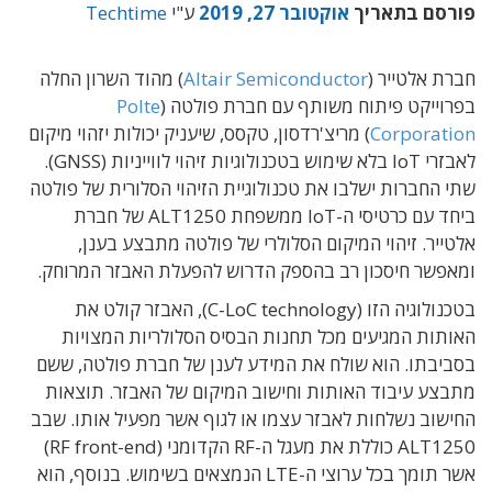
פורסם בתאריך
אוקטובר 27, 2019
ע"י
Techtime
חברת אלטייר (
Altair Semiconductor
) מהוד השרון החלה
בפרוייקט פיתוח משותף עם חברת פולטה (
Polte
Corporation
) מריצ'רדסון, טקסס, שיעניק יכולות יזהוי מיקום
לאבזרי IoT בלא שימוש בטכנולוגיות זיהוי לווייניות (GNSS).
שתי החברות ישלבו את טכנולוגיית הזיהוי הסלורית של פולטה
ביחד עם כרטיסי ה-IoT ממשפחת ALT1250 של חברת
אלטייר. זיהוי המיקום הסלולרי של פולטה מתבצע בענן,
ומאפשר חיסכון רב בהספק הדרוש להפעלת האבזר המרוחק.
בטכנולוגיה הזו (C-LoC technology), האבזר קולט את
האותות המגיעים מכל תחנות הבסיס הסלולריות המצויות
בסביבתו. הוא שולח את המידע לענן של חברת פולטה, ששם
מתבצע עיבוד האותות וחישוב המיקום של האבזר. תוצאות
החישוב נשלחות לאבזר עצמו או לגוף אשר מפעיל אותו. שבב
ALT1250 כוללת את מעגל ה-RF הקדומני (RF front-end)
אשר תומך בכל ערוצי ה-LTE הנמצאים בשימוש. בנוסף, הוא