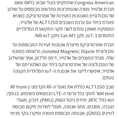
Congress Americas שתתקיים בעוד שבוע בלאס-וגאס.
חברת אלטייר מסרה שהפתרונות החדשים מבוססים על שילוב
של טכנולוגיית האנטנות הזעירות של אתרטרוניקס, כשהיא
פועלת ביחד עם ערכת השבבים ALT1250 של אלטייר,
המספקת מאפנן ומודם לשני תקני התקשורת הסלולריים
התומכים ב-IoT, תקן Cat-M1 ותקן NB-IoT.
חברת אתרטרוניקס מייצרת אנטנות זעירות המבוססות על
טכנולוגיית Isolated Magnetic Dipole, הרשומה כפטנט
שלה. מנהל המוצרים של אלטייר, דימה פלדמן, אמר שהשילוב
של הטכנולוגיה של אתרטרוניקס ביחד עם האלגוריתם של
אלטייר, איפשרו לייצר את אנטנת ה-IoT הסלולרית הקטנה
בעולם.
שבב ALT1250 כוללת את מעגל ה-RF הקדומני (RF front-
end) אשר תומך בכל ערוצי ה-LTE הנמצאים בשימוש. בנוסף,
הוא כולל RFIC, יחידת ניהול הספק (PMU), זיכרון, מעגלי
הגברה, מסננים, מתגי אנטנה, מעגלי לשירות מיקום מבוסס
לוויינים (GNSS), אבטחה מבוססת חומרה ומיקרו-בקר פנימי