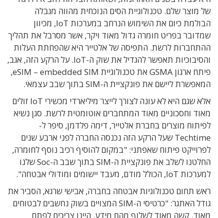
של מוצר שלם. טכנולוגיית הסים הנוכחית מהווה מגבלה
הבולמת כיום את השימוש הנרחב במערכות IoT, מכיוון
שמדובר בפריט חומרה גדול מאוד ויקר, אשר מסרבל את תהליך
ההתחברות לרשת. התפיסה של אלטייר היא שהפחתת העלות
והסיבוכיות תאפשר להגדיל את שוק ה-IoT. על הרקע הזה, אגב,
פיתח ארגון GSMA את טכנולוגיית eSIM – embedded SIM,
המאפשרת ליישם את פונקציית ה-SIM בתוך שבב עצמאי.
אלא שגם היא לא עונה לצורך לייצר מיליארדי מכשירי IoT זולים
מאוד וחסכוניים מאוד המתחברים אוטומטית לרשת. סגן נשיא
לפיתוח מוצרים בחברת אלטייר, דימה פלדמן, סיפר ל-
Techtime שעל הרקע הזה נכנסה החברה לפני ארבע שנים
לפרוייקט פיתוח שאפתני: "במקום להוסיף רכיב נוסף לחומרה,
החלטנו לשלב את פונקציית ה-SIM בתוך שבב ה-Soc שלנו
למערכות IoT, הכולל מודם, מעבד יישומים ומודולי אבטחה".
ראש תחום טכנולוגיות אבטחה בחברה, אבישי שרגא, הסביר את
גודל האתגר: "כרטיסי ה-SIM המצויים בשוק נחשבים לבטוחים
מאוד. קשה מאוד לשלוף מהם מידע. היינו צריכים לפתח