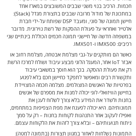
חכמות. הרכיב בנוי משני שבבים המשובצים במארז אחד
במתכונת של מודול מרובה שבבים בתצורת מגדל (Stack):
חיישן תמונה של סוני, ומעבד DSP שפותח על-ידי חברת
אלטייר ואחראי על פעולת ההסקות של רשת נוירונית. מדובר
במשפחה חדשה של חיישני תמונה חכמים הכוללת בינתיים שני
רכיבים: IMX500 ו-IMX501.
כאשר הם מותקנים על-גבי מצלמת אבטחה, מצלמת רחוב או
אבזר IoT אחר, המעגל הלוגי מבצע עיבוד ושולח למרכז הרשת
רק את פעולת ההסקה. בכך הוא חוסך במשאבי עיבוד
ותקשורת רבים ומאפשר לתפקד כחיישן חכם בלא לפגוע
בפרטיות של האנשים המצולמים. מצלמה חכמה המצויידת
בחיישן הוויזואלי-לוגי יכולה למנות את מספרם של אנשים
בחנות ולשדר את המידע בלא צורך לשלוח לענן את
תמונותיהם. היא יכולה לפענח את מפת הצפיפות במתחמים,
ואפילו לעקוב אחר התנהגות לקוחות בחנות – רק על סמך
ניתוח תנועותיהם – ובלא צורך לזהות את הלקוחות עצמם.
התמונות נשלחות לאחור במגוון תצורות (בתמונה למטה):