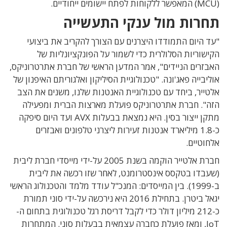
(MCU) המאפשר ללקוחות לפתח יישומים ייחודיים.
תחרות מול ענקי התעשייה
"עד היום התמודדו היצרנים עם הצורך להקריב את ביצועי
הקישוריות הסלולרית כדי לשמור על הפונקציונליות של
האבזרים הניידים", אמר המדען הראשי של חברת אתרטרוניקס,
אוליבייה פאג'ונה. "טכנולוגיית הסיליקון ואלגוריתם האיפנון של
אלטייר, ביחד עם טכנולוגיית האנטנות שלנו, משנים את הצב
הזה". חברת אתרטרוניקס פועלת מארצות הברית ומפעילה
מתקן ייצור בסין. היא נמצאת בבעלות AVX ועד היום סיפקה
כ-1.8 מיליארד אנטנות זעירות ליצרני טלפונים ואבזרים
אלחוטיים.
חברת אלטייר הוקמה בשנת 2005 על-ידי מייסדי חברת ליבית
(שעבדו בטקסס אינסטרומנט, לאחר שזו רכשה את ליבית
ב-1999). בין המייסדים: המנכ"ל עודד מלמד והטכנולוג הראשי
יגאל ביטרן. בתחילת 2016 היא נירכשה על-ידי סוני תמורת
כ-212 מיליון דולר כדי לקבל דריסת רגל טכנולוגית בתחום ה-
IoT, ומאז פועלת כחברה עצמאית בבעלות סוני. המתחרות