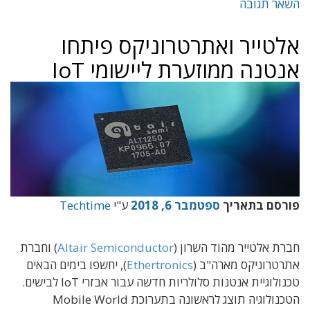
השאר תגובה
אלטייר ואתרטרוניקס פיתחו
אנטנה ממוזערת ליישומי IoT
פורסם בתאריך
ספטמבר 6, 2018
ע"י
Techtime
חברת אלטייר מהוד השרון (
Altair Semiconductor
) וחברת
אתרטרוניקס מארה"ב (
Ethertronics
), יחשפו בימים הבאים
טכנולוגיית אנטנות סלולריות חדשה עבור אבזרי IoT לבישים.
הטכנולוגיה תוצג לראשונה בתערוכת Mobile World