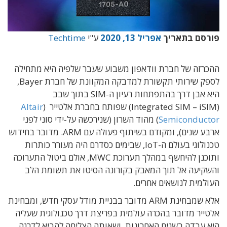
פורסם בתאריך
אפריל 13, 2020
ע"י
Techtime
ההכרזה של חברת וודאפון משבוע שעבר שלפיה היא מתחילה
לספק שירותי תקשורת למדבקה המקוונת של חברת Bayer,
היא אבן דרך בהתפתחות רעיון ה-SIM בתוך שבב
(Integrated SIM – iSIM) שפותח בחברת אלטייר (
Altair
Semiconductor
) מהוד השרון (שנירכשה על-ידי סוני לפני
ארבע שנים), ומקודם בשיתוף פעולה עם ARM. מדובר בחידוש
טכנולוגי בעולם ה-IoT, שבימים כסדרם היה מעורר כותרות
ותוכנן להיחשף במהלך תערוכת MWC, אולם ביטול התערוכה
והשקיעה אל תוך המאבק בקורונה הסיטו את תשומת הלב
העולמית לנושאים אחרים.
אלא שמבחינת ARM מדובר בבניית מודל עסקי חדש, ומבחינת
אלטייר מדובר בהכרה עולמית בפריצת דרך טכנולוגית שעליה
היא עבדה בשנים האחרונות, ושאותה הצליחה להביא לדרגה