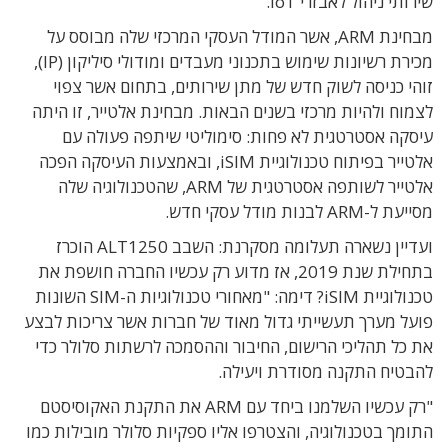
שירותי ניהול לאבזרי IoT.
מבחינת ARM, אשר המודל העסקי המרכזי שלה מבוסס על
מכירת רשיונות שימוש בתכנוני מעבדים ומודולי סיליקון (IP),
זוהי כניסה לשוק חדש של מתן שירותים, בתחום אשר צפוי
לצמוח ולהיות מרכזי בשנים הבאות. מבחינת אלטייר, זו היתה
עיסקה אסטרטגית לא פחות: סימוליטי שיתפה פעולה עם
אלטייר בפיתוח טכנולוגיית iSIM, ובאמצעות העיסקה הפכה
אלטייר לשותפה אסטרטגית של ARM, שהטכנולוגיה שלה
מסייעת ל-ARM לבנות מודל עסקי חדש.
ועדיין נשארה תעלומה מסקרנת: השבב ALT1250 הוכרז
בתחילת שנת 2019, אז מדוע רק עכשיו החברה חושפת את
טכנולוגיית iSIM? דימה: "מאחורי טכנולוגיות ה-SIM השונות
פועל מערך תעשייתי גדול מאוד של חברות אשר צריכות לבצע
את כל תהליכי הרישום, החיבור וההסמכה לרשתות סלולר כדי
להבטיח התקנה מסודרת ויעילה.
"רק עכשיו השלמנו ביחד עם ARM את התקנת האקוסיסטם
התומך בטכנולוגיה, והצטרפו אליו ספקיות סלולר מובילות כמו