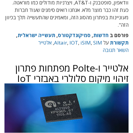
וודאפון, סופטבנק ו-AT&T, ויצרניות מודולים כמו מוראטה.
כעת זהו כבר מוצר מלא. אנחנו רואים סימנים שעוד חברות
מעוניינות בפתרון מהסוג הזה, ומאמינים שהתעשייה תלך בכיוון
הזה".
פורסם ב
חדשות
,
סמיקונדקטורס
,
תעשייה ישראלית
,
תקשורת
על
SIM
,
iSIM
,
IOT
,
Altair
,
אלטייר
השאר תגובה
אלטייר ו-Polte מפתחות פתרון
זיהוי מיקום סלולרי באבזרי IoT