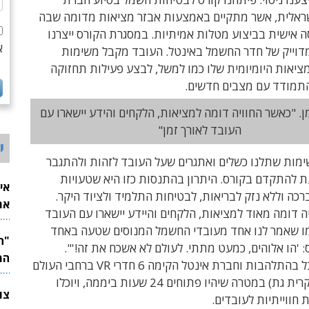
ראלית, אשר מתקיים באמצעות אבזר מציאות מדומה שבה
 אישית בביצוע מטלות אמיתיות. במסגרת הקורס ייצרנו
א
מדוייק של חדר החשמל באינטל. העובד מקבל משימות
יאות היומיומית שלו כמו למשל, לבצע פעילות תחזוקה
תמודד עם מצבים חדשים.
ן. "כאשר החוויה דומה למציאות, הלקחים והידע יישארו עם
העובד לאורך זמן"
י
מות שתלנו כשלים ואתגרים שעל העובד לזהות ולהתגבר
ת להתקדם בקורס. היתרון בהתנסות כזו היא שטעויות
אי
ה וללא נזק לבריאות, לבטיחות התלמיד ולציוד היקר.
את
יה דומה מאוד למציאות, הלקחים והיידע יישארו עם העובד
לש
כמו שאמר לנו אחד מעובדי החשמל המנוסים שטעה באחד
 'הו אלוהים, כמעט מתתי. לעולם לא אשכח את זה!'".
המ
הקורס התקבל בהתלהבות וחברת אינטל הקימה 6 חדרי VR ברחבי העולם
(אחד מהם בקרית גת) במטרה שיהיו פתוחים 24 שעות ביממה, ויוכלו
חווייתיות לעובדים.