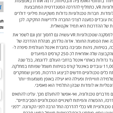
יוחד בתחומי האופרציה והבטיחות, לרמה אחרת באמצעות
ד
שימוש בטכנולוגיות VR, כתחליף להדרכה הסטנדרטית המתבצעת
ומדות. חברות טכנולוגיות גדולות משקיעות מיליוני דולרים
ת עובדים כמענה לצרכי החברה ולדרישות החקיקה. לכן
חב
ת של ההדרכות היא תמיד אקטואלית.
וה
אינטל הגיעה למסקנה שטכנולוגיות VR עשויה גם לחסוך זמן וגם לשפר את
ה ואת הטמעת החומר. אדוה גולדמן, מנהלת ההדרכה של
, בטיחות, גיהות וסביבה בחברת אינטל העולמית סיפרה ל-
Techtime שהקבוצה שלה אחראית לכ-250 קורסים המיועדים
עד גדולות באתרי אינטל ברחבי העולם. לדוגמה, בכל שנה
מקבלים כ-11,000 עובדים באינטל קורס בטיחות חשמל שפותח במחלקה.
 כלים טכנולוגיים חדשים לביצוע הדרכות, מכיוון שמחקרים
שלמידה חווייתית ופעילה היא יעילה באופן משמעותי יותר
נטליות או לומדות שבהן התלמיד הוא פאסיבי.
ם מדברים טכנולוגיה, ואי-אפשר להתעלם מכך. עלינו להתאים
כה, ההכשרה והפיתוח לשינויים הטכנולוגיים הסביבתיים".
הפלירטוט עם טכנולוגיית VR ככלי להדרכה החל הרבה לפני הקורונה. "לפני
צענו ניסוי: פיתחנו קורס לבטיחות חשמל בסיוע חברת