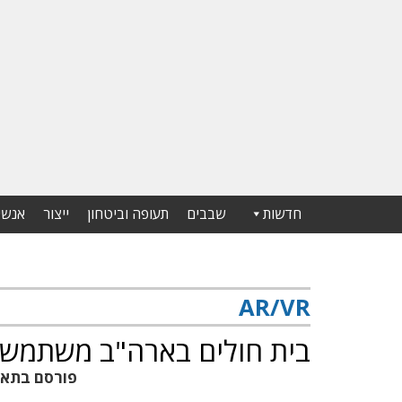
חדשות
שבבים
תעופה וביטחון
ייצור
אנשי
AR/VR
בית חולים בארה"ב משתמש ב-AR של ביונ
פורסם בתא