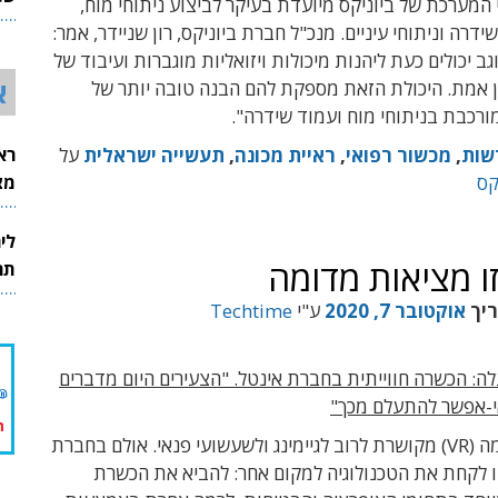
המערכת של ביוניקס מיועדת בעיקר לביצוע ניתוחי מוח,
26
ידרה וניתוחי עיניים. מנכ"ל חברת ביוניקס, רון שניידר, אמר:
ב יכולים כעת ליהנות מיכולות ויזואליות מוגברות ועיבוד של
א
ן אמת. היכולת הזאת מספקת להם הבנה טובה יותר של
רכבת בניתוחי מוח ועמוד שידרה".
רא
שות
,
מכשור רפואי
,
ראיית מכונה
,
תעשייה ישראלית
על
מצט
קס
לי
ו מציאות מדומה
תר
ריך
אוקטובר 7, 2020
ע"י
Techtime
: הכשרה חווייתית בחברת אינטל. "הצעירים היום מדברים
אי-אפשר להתעלם מכך"
מציאות מדומה (VR) מקושרת לרוב לגיימינג ולשעשועי פנאי. אולם בחברת
ו לקחת את הטכנולוגיה למקום אחר: להביא את הכשרת