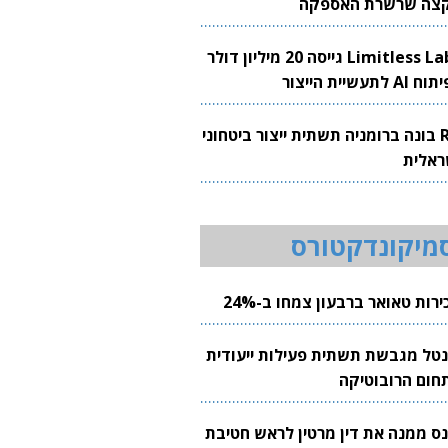
צה שרשרת האספקה
Limitless Labs גייסה 20 מיליון דולר
AI לתעשיית הייצור
RH בונה ברומניה תשתית ייצור ביטחוני
ראלית
מיקונדקטורס
רות טאואר ברבעון צמחו ב-24%
נטל מגבשת תשתית פעילות ייעודית
חום הרובוטיקה
נס ממנה את דין מרטין לראש חטיבת