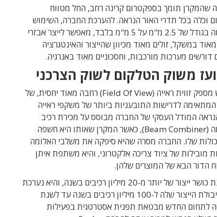
ה שהמקרן תומך בספקטרום קרינה רחב, החל מטווח
ם וכלה בכל תדרי האור הנראה. להערכת החברה, השימוש
במשלב אלומה בגודל של 2.5 מ"מ על 5 מ"מ בלבד, מאפשר לייצר אבזרי
קלים מאוד במשקל, זולים מאוד מכיוון שהייצור והאינטגרציה
 דורשים מערכות מורכבות, וחסכוניים מאוד באנרגיה.
עז משוק הטלקום לשוק הצרכני
המקרן החדש מספק זווית ראייה (Field Of View) רחבה מאוד יחסית, של
ת, המתאימה לדרישות התובעניות ביותר של משקפי ראייה
הנראה המודל העסקי של החברה מבוסס על מכירת רכיב
משלב האלומה (Beam Combiner), כאשר המקרן שאותו היא חשפה
כולות שלו. החברה מסרה שהיא סיפקה את משלבי האלומה
ת מובילות של ציוד צריכה אלקטרוני, והיא משתפת איתן
ח הדור הבא של המוצרים שלהן.
לחברה יש כעת כושר ייצור של יותר מ-20 מיליון רכיבים בשנה, והיא נערכת
להגדיל את קיבולת הייצור שלה ל-100 מיליון רכיבים בשנה עד לשנת
כניסה לתחום החדש מבטאת תפנית אסטרטגית בפעילות