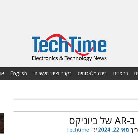
ם
רחפנים
בינה מלאכותית
בקרה וציוד תעשייתי
English
או
יקס
ריך
מאי 22, 2024
ע"י
Techtime