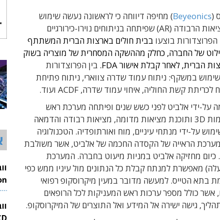
 (
Beyeonics
) מחיפה דיווחה כי לראשונה נעשה שימוש
במשקפי המציאות הרבודה (AR) שפיתחה בניתוחים נוירו-כירורגיים
 הפרוצדורות בוצעו
בבית חולים בארצות הברית המשתתף
ילוט של החברה, כחלק מההשקה המסחרית של מוצריה בשוק
ות הברית, לאחר קבלת אישור FDA.
בין הפרוצדורות
ימוש במשקף: ניתוח עמוד שדרה צווארי, ניתוח פתיחת
לכריתת קשת החוליה, איחוי עמוד שדרה, ACDF ועוד.
ה על-ידי אלביט לפני כשש שנים ופיתחה מערכת ראש
הכוללת מצלמות 3D ותוכנת מציאות מדומה, מציאות רבודה והדמאה
מוש על-ידי מנתחי עיניים, מוח ואורתופדיה. הטכנולוגיה
א
ערכת הראייה של הקסדה החכמה של אלביט, אשר משולבת
מטוס F-35. כיום מחזיקה אלביט במניות מיעוט בחברה. המערכת
לה) מאפשרת למנתח קבלת כל הנתונים מול עיניו ממש כפי
ת בתא הטייס. למעשה מדובר במעין מיקרוסקופ רפואי
26
 אשר כולל מספר ערכות ראש המעניקות לכל הרופאים
ליך, גישה ישירה אל המידע ואל התוצרים של המיקרוסקופ.
וו