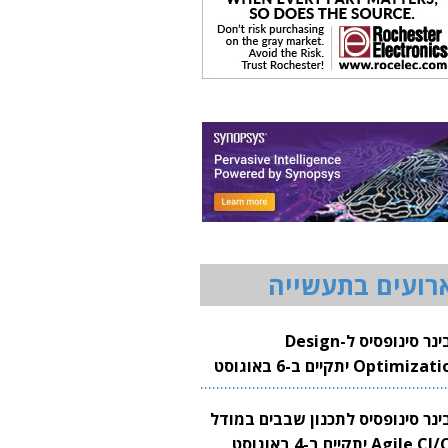
רועים בתעשייה
וובינר סינופסיס ל-Design
Optimization יתקיים ב-6 באוגוסט
20
בינר סינופסיס לתכנון שבבים במודל
Agile CI/CD יתקיים ב-4 באוגוסט