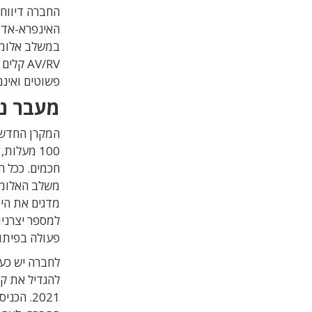
החברה דיווח
האינפרא-אדו
AV/RV 
פשוטים ואינם
מעבר נו
100 מעלו
חכמים. ככל 
מדגים את הי
למספר יצרניו
פעולה בפיתו
2021. ה