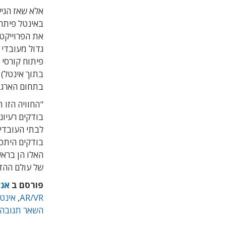
באינטל פיתח
את הפרוייקט,
גדול מעובדי
בתוך אינטל)
בתחום הארגו
"החוויה הזו 
בודקים היתכנ
האלו הן בראש
של עולם ההד
פורסם ב
אנש
AR/VR
,
אינט
השאר תגובה