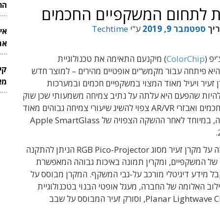
הר
נסת לתחום המשקפיים החכמים
ריך
ספטמבר 9, 2019
ע"י
Techtime
אי
את
לש
יפ (
ColorChip
) מיקנעם התאימה את טכנולוגיית
קי
יא פיתחה עבור מקמש"ים אופטיים מהירים – למוצר חדש
מאר
ן זעיר ויעיל מאוד המצוי במשקפיים חכמים ובמערכות
 יכול להיות שהפעם היא עלתה על נתיב צמיחה משמעותי שכן שוק
המשקפיים החכמים ואבזרי AR/VR צפוי להשיג שיעורי צמיחה גבוהים מאוד
בשנה הקרובה, במיוחד לאחר ההשקה הצפויה של Apple SmartGlass
החברה הכריזה על מקרן זעיר מסוג RGB Pico-Projector הניתן להתקנה
 של המשקפיים, ומקרין תמונה באיכות גבוהה המאפשרת
 מידע דיגיטלי מורכב על-גבי המשקף. המקרן מבוסס על
ילוב האלומה של החברה, מעגל אופטי הבנוי בטכנולוגיית
Planar Lightwave Circuit – PLC, וסורק זעיר המבוסס על שבב