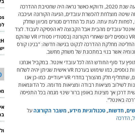
בק
אלא שאז הגיעה שנת 2020, ודווקא כאשר נראה היה שחטיבת ההדרכה
ה שיטה מוצלחת להכשרת עובדים, הגיעה הקורונה ועיכבה
 לפחות לעת עתה. כעת כל החדרים סגורים מכיוון שחלק
לפיתוח 
 אינטל עובדים מהבית אבל הקבוצה לא הפסיקה לעבוד. לצד
פיתוח קורסי VR נוספים ליום שאחרי הקורונה (בסטודיו סטודיו VR שהוקם
 החליטה מחלקת ההדרכה לנקוט בגישה חדשה: "בנינו קורס
יש
נומיה אשר בנוי במתכונת של משחק מחשב.
תופץ עד סוף החודש הזה לכל עובדי אינטל. במקביל אנחנו
בודקים רעיונות נוספים, כמו שימוש בערכת VR אישית שניתן יהיה לשלוח
ס
לבתי העובדים, שתחליף חלק מהצורך בחדרי VR ייעודיים. כמו-כן אנו
ות לשילוב מציאות רבודה ומציאות מדומה. כל הדוגמאות
מכי
ית דרכן אך מציגות באופן ברור שינוי מגמה בכל התפיסה
רכה באינטל".
אי
ים
,
חדשות
,
טכנולוגיות מידע
,
משבר הקורונה
על
בת
ל
,
הדרכה
ול