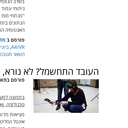
בשלב הנוכחי 
ניתוחי עמוד ש
"מנתחי מוח וג
הנתונים בזמ
האנטומיה המו
פורסם ב
חד
AR/VR
,
ביוני
השאר תגובה
העובד התחשמל? לא נורא, ז
פורסם בתא
בתמונה למעלה
טכנולוגיה, ו
אינטל החליט