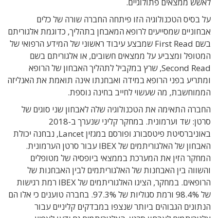
לאשש ממצאים פתולוגיים.
על בסיס הטכנולוגיה הזו פיתחה החברה שורה של כלים
אבחוניים שמסייעים לרופא המאבחן בתהליך, כדוגמת אלגוריתם
בשם First Read שמבצע עיבוד ראשוני של המידע הרפואי של
המטופל ומצביע על ממצאים חשובים, או אלגוריתם בשם
Second Read, שרץ במקביל לתהליך האבחון של הרופא
ומתריע בפני הרופא במידה ואבחנתו אינה תואמת את האנליזה
הממוחשבת, מה שעשוי לחייב בחינה נוספת.
החברה התאימה את הטכנולוגיה שלה לאבחון שני סוגים של
סרטן: שד וערמונית. במחקר קליני שנערך ב-2018
באוניברסיטת פיטסבורג ופורסם במגזין Lancet, נבחנה יכולת
האבחון של האלגוריתמים של IBEX עבור סרטן הערמונית.
המחקר הזין את המערכת בממצאי ביופסיה של מטופלים
והשווה בין האבחנות של האלגוריתמים לבין האבחנות של
הרופאים. במחקר, הציגו האלגוריתמים של IBEX רמת רגישות
של 98.4% ורמת סגוליות של 97.3%. בחברה טוענים כי אלו הם
הנתונים הגבוהים ביותר שנצפו במבדקים קליניים עבור