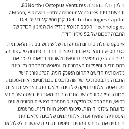
מיליון דולר בהובלת Octopus Ventures ו-83North,
ובהשתתפות aMoon, Planven Entrepreneur Ventures ו-
Dell Technologies Capital, קרן ההשקעות של Dell
Technologies. הסבב הנוכחי מגדיל את המימון הכולל של
החברה לסכום של 52 מיליון דולר.
אייבקס פועלת בתחום המתפתח של שימוש בבינה מלאכותית
ככלי מסייע בתהליכי אבחון רפואיים. החברה פיתחה פלטפורמה,
בשם Galen, המסייעת לרופאים ולשרותי בריאות לשפר את
רמת הדיוק והיעילות האבחנתית, ומאפשרת לפתח כלי בינה
מלאכותית חדשים לתחום האונקולוגיה. הפלטפורמה של
החברה מתבססת על שלושה נדבכים טכנולוגיים: ראיית-מכונה,
ביג דאטה ואלגוריתמיקה של בינה מלאכותית. באמצעות ראיית
מכונה, הפלטפורמה של החברה בונה מאגר ביג-דאטה של מידע
רפואי, המתבסס על סריקה של מסמכים רפואיים מסוגים שונים
כדוגמת צילומי דימות, סיכומי רופא, חוות דעת, מרשמים,
היסטוריה רפואית ועוד. אלגוריתמים של בינה מלאכותית
מנתחים את המידע ומזהים דפוסים ותבניות שעשויים לשלול או