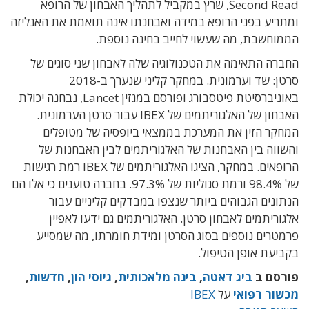
Second Read, שרץ במקביל לתהליך האבחון של הרופא
ומתריע בפני הרופא במידה ואבחנתו אינה תואמת את האנליזה
הממוחשבת, מה שעשוי לחייב בחינה נוספת.
החברה התאימה את הטכנולוגיה שלה לאבחון שני סוגים של
סרטן: שד וערמונית. במחקר קליני שנערך ב-2018
באוניברסיטת פיטסבורג ופורסם במגזין Lancet, נבחנה יכולת
האבחון של האלגוריתמים של IBEX עבור סרטן הערמונית.
המחקר הזין את המערכת בממצאי ביופסיה של מטופלים
והשווה בין האבחנות של האלגוריתמים לבין האבחנות של
הרופאים. במחקר, הציגו האלגוריתמים של IBEX רמת רגישות
של 98.4% ורמת סגוליות של 97.3%. בחברה טוענים כי אלו הם
הנתונים הגבוהים ביותר שנצפו במבדקים קליניים עבור
אלגוריתמים לאבחון סרטן. האלגוריתמים גם ידעו לאפיין
פרמטרים נוספים בסוג הסרטן ומידת חומרתו, מה שמסייע
בקביעת אופן הטיפול.
פורסם ב
ביג דאטה
,
בינה מלאכותית
,
גיוסי הון
,
חדשות
,
מכשור רפואי
על
IBEX