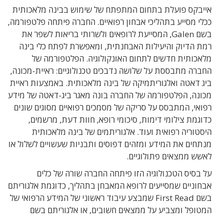
אייבקס פועלת בתחום המתפתח של שימוש בבינה מלאכותית
ככלי מסייע בתהליכי אבחון רפואיים. החברה פיתחה פלטפורמה,
בשם Galen, המסייעת לרופאים ולשרותי בריאות לשפר את
רמת הדיוק והיעילות האבחנתית, ומאפשרת לפתח כלי בינה
מלאכותית חדשים לתחום האונקולוגיה. הפלטפורמה של
החברה מתבססת על שלושה נדבכים טכנולוגיים: ראיית-מכונה,
ביג דאטה ואלגוריתמיקה של בינה מלאכותית. באמצעות ראיית
מכונה, הפלטפורמה של החברה בונה מאגר ביג-דאטה של מידע
רפואי, המתבסס על סריקה של מסמכים רפואיים מסוגים שונים
כדוגמת צילומי דימות, סיכומי רופא, חוות דעת, מרשמים,
היסטוריה רפואית ועוד. אלגוריתמים של בינה מלאכותית
מנתחים את המידע ומזהים דפוסים ותבניות שעשויים לשלול או
לאשש ממצאים פתולוגיים.
על בסיס הטכנולוגיה הזו פיתחה החברה שורה של כלים
אבחוניים שמסייעים לרופא המאבחן בתהליך, כדוגמת אלגוריתם
בשם First Read שמבצע עיבוד ראשוני של המידע הרפואי של
המטופל ומצביע על ממצאים חשובים, או אלגוריתם בשם