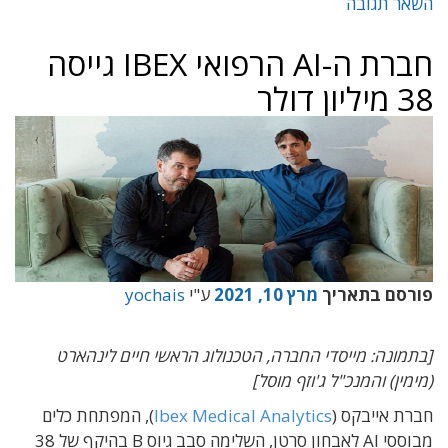
השאר תגובה
חברת ה-AI הרפואי IBEX גייסה
38 מיליון דולר
פורסם בתאריך
מרץ 10, 2021
ע"י
yochais
[בתמונה: מייסדי החברה, הטכנולוג הראשי חיים לינהארט
(מימין) והמנכ"ל ג'וזף מוסל]
חברת אייבקס (
Ibex Medical Analytics
), המפתחת כלים
מבוססי AI לאבחון סרטן, השלימה סבב גיוס B בהיקף של 38