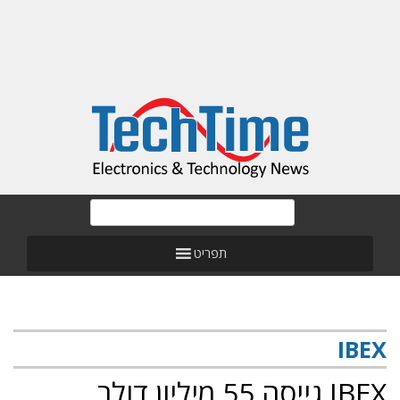
תפריט
IBEX
IBEX גייסה 55 מיליון דולר