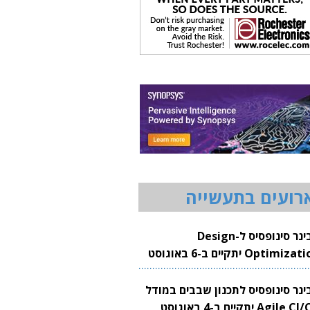
רועים בתעשייה
וובינר סינופסיס ל-Design
Optimization יתקיים ב-6 באוגוסט
20
בינר סינופסיס לתכנון שבבים במודל
Agile CI/CD יתקיים ב-4 באוגוסט