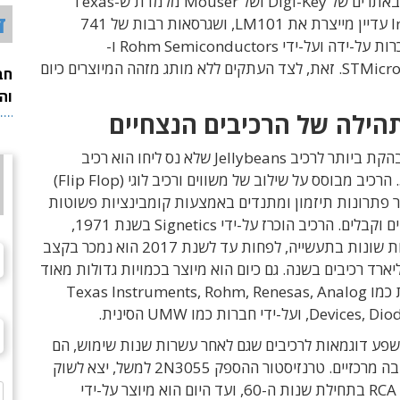
בדיקה זריזה באתרים של Digi-Key ושל Mouser מלמדת ש-Texas
ד
 וש
גרסאות רבות של 741
ה ועל-ידי Rohm Semiconductors ו-
STMicroelectronics. זאת, לצד העתקים ללא מותג מזהה המיוצרים כיום
חב
וה
הילה של הרכיבים הנצחיים
הדוגמא המובהקת ביותר לרכיב Jellybeans שלא נס ליחו הוא רכיב
התיזמון 555. הרכיב מבוסס על שילוב של משווים ורכיב לוגי (Flip Flop)
ר פתרונות תיזמון ומתנדים באמצעות קומבינציות פשוטות
מאוד של נגדים וקבלים. הרכיב הוכרז על-ידי Signetics בשנת 1971,
ועל-פי הערכות שונות בתעשייה, לפחות עד לשנת 2017 הוא נמכר בקצב
יארד רכיבים בשנה. גם כיום הוא מיוצר בכמויות גדולות מאוד
 כמו
Texas Instruments, Rohm, Renesas, Analog
ועל-ידי חברות כמו UMW הסינית.
שפע דוגמאות לרכיבים שגם לאחר עשרות שנות שימוש, הם
עדיין רכיבי ליבה מרכזיים. טרנזיסטור ההספק 2N3055 למשל, יצא לשוק
על-ידי חברת RCA בתחילת שנות ה-60, ועד היום הוא מיוצר על-ידי