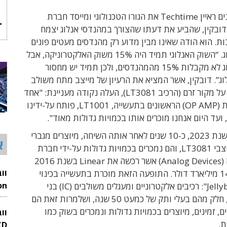
לפני כ-10 שנים ראיין Techtime את הגורו הטכנולוגי ומייסד חברת
, בוב דובקין, שהביע את דעתו שהצורך במהנדסי אנלוג יצמח
ת. הוא הודה שאינו מבין מדוע רק מהנדסים מעטים פונים
לתחום האנלוג. “השוק האנלוגי תמיד היה 15% משוק האלקטרוניקה, אבל
חברות האנלוג לא מקבלות 15% מהמהנדסים, ולכן תמיד יש מחסור
ג”. דובקין, אשר המציא את הרעיון של מייצב מתח משולב
(IC) המבוסס על מקור זרם (הרכיב LT3081), העלה נקודה מעניינת: "אחד
ממגברי השרת (OP AMP) הראשונים בתעשייה, LT1001, פותח על-ידינו
למעשה גם בשנת 2023, כ-10 שנים לאחר אותה השיחה, מיוצרים מגברי
א
LT1001 ומייצבי LT3081, והם נמכרים בכמויות גדולות על-ידי חברת
אנלוג דיווייסז (Analog Devices) אשר רכשה את Linear בשנת 2016
תמורת כ-14.8 מיליארד דולר. התופעה הזאת מוכרת בתעשייה בכינוי
"רכיבי Jellybeans": רכיבים אלקטרוניים ומעגלים משולבים (IC) בני
26
עשרות שנים, חלק מהם בעלי ותק של כמעט 50 שנה, ושלמרות זאת הם
ים, זמינים, מיוצרים בכמויות גדולות ונמכרים בשוק כמו
וו
ת.