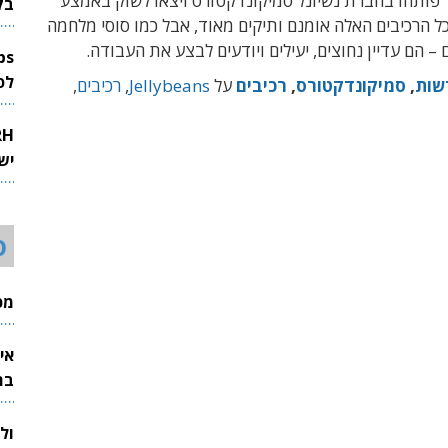
 פותחו בחברת נשיונל סמיקונדקטורס ויצאו לשוק באמצע
בק
ות ה-60. כל הרכיבים האלה אומנם ותיקים מאוד, אבל כמו סוסי מלחמה
 – הם עדיין נחוצים, יעילים ויודעים לבצע את העבודה.
לפיתוח 
שות
,
סמיקונדקטורס
,
רכיבים
על
Jellybeans
,
רכיבים
,
יש
ס
מכי
אי
בת
ול