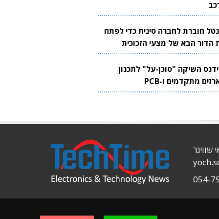
כב
נטל חוברת לחברה סינית כדי לפתח
 הדור הבא של מצעי הזכוכית
בבים
ידנס השיקה "סוכן-על" לתכנון
זים מתקדמים ו-PCB
י שוויגר
yoch.
054-7