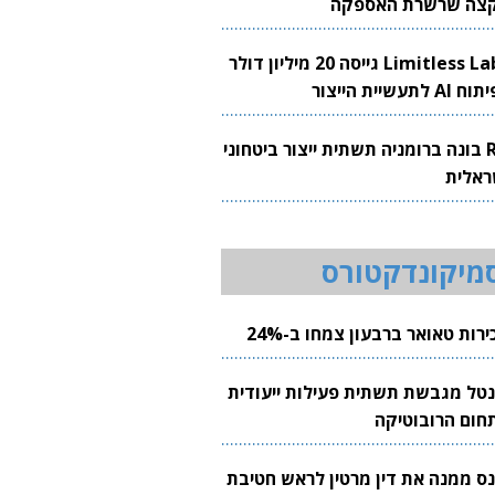
צה שרשרת האספקה
Limitless Labs גייסה 20 מיליון דולר
AI לתעשיית הייצור
RH בונה ברומניה תשתית ייצור ביטחוני
ראלית
מיקונדקטורס
רות טאואר ברבעון צמחו ב-24%
נטל מגבשת תשתית פעילות ייעודית
חום הרובוטיקה
נס ממנה את דין מרטין לראש חטיבת