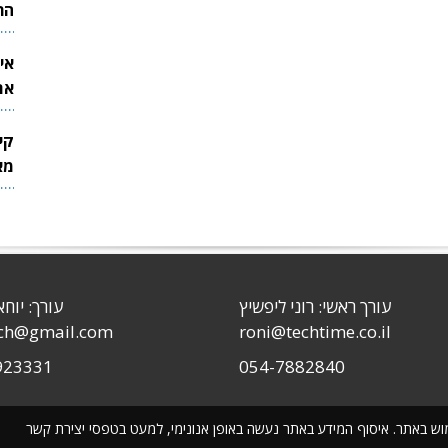
הר
אי
את
לש
קי
מאר
עורך ראשי: רוני ליפשיץ
עורך: יוחא
sch@gmail.com
roni@techtime.co.il
923331
054-7882840
שימוש באתר. איסוף המידע באתר נעשה באופן אנונימי, למעט בטפסי יצירת קשר