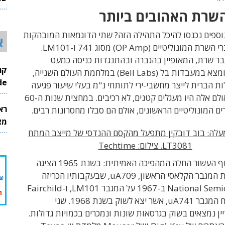
26
שרת האהובים ביותר
נוספים נכנסו להיכל התהילה הזה? שתי הדוגמאות המובהקות
א
ביותר הן מגברי השרת המונוליטיים (OP Amp) מסוג 741 ו-LM101.
בר שרת, המאופיין בהגברה ובהתנגדות כניסה כמעט
אינסופיות, הומצא במעבדות בל (Bell Labs) במלחמת העולם השנייה,
InMode
ת הברית לייצר מחשבי-ירי לתותחי נ"מ בעלי שיעור פגיעה
אולם אלה היו מעגלים קטנים, לא רכיבים. במחצית שנות ה-60
רא
ם המונוליטיים הראשונים,
אולם הם סבלו מחסרונות רבים.
מצט
לה: בוב דובקין מתפעל מהקסם ההנדסי של מייצב המתח
LT3081. צילום: Techtime
רק לקראת סוף העשור החלה המהפיכה האמיתית: בשנת 1965 הציגה
Fairchild את המגבר הקלאסי הראשון, uA709, שבעקבותיו הכריזה
National Semiconductors ב-1967 על המגבר LM101, ו-Fairchild
 יצא לשוק בשנת 1968.
שני
ין נמצאים בשוק בגרסאות שונות ונמכרים בכמויות גדולות.