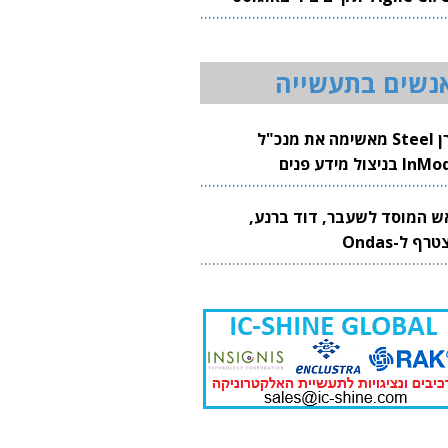
20
נשים בתעשייה
קרן Steel מאשימה את מנכ"ל
 בניצול מידע פנים
ש המוסד לשעבר, דוד ברנע,
רף ל-Ondas