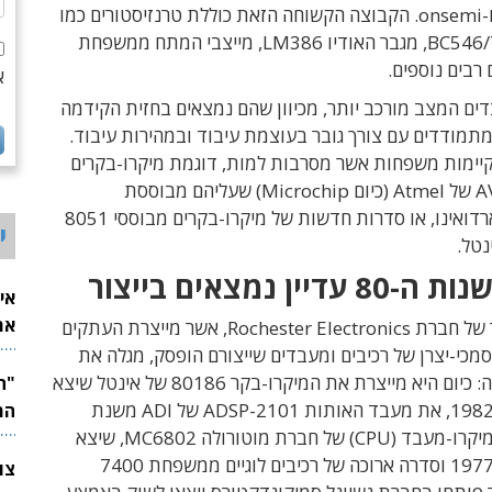
Microchip ו-onsemi. הקבוצה הקשוחה הזאת כוללת טרנזיסטורים כמו
2N2222 ו-BC546/7, מגבר האודיו LM386, מייצבי המתח ממשפחת
א
ים המצב מורכב יותר, מכיוון שהם נמצאים בחזית הקידמה
מתמודדים עם צורך גובר בעוצמת עיבוד ובמהירות עיבוד.
 קיימות משפחות אשר מסרבות למות, דוגמת מיקרו-בקרים
ממשפחת AVR של Atmel (כיום Microchip) שעליהם מבוססת
פלטפורמת ארדואינו, או סדרות חדשות של מיקרו-בקרים מבוססי 8051
י
נטל.
דיין נמצאים בייצור
אי
את
בדיקה באתר של חברת Rochester Electronics, אשר מייצרת העתקים
לש
מכי-יצרן של רכיבים ומעבדים שייצורם הופסק, מגלה את
היקף התופעה: כיום היא מייצרת את המיקרו-בקר 80186 של אינטל שיצא
לשוק בשנת 1982, את מעבד האותות ADSP-2101 של ADI משנת
המ
1989, את המיקרו-מעבד (CPU) של חברת מוטורולה MC6802, שיצא
לשוק בשנת 1977 וסדרה ארוכה של רכיבים לוגיים ממשפחת 7400