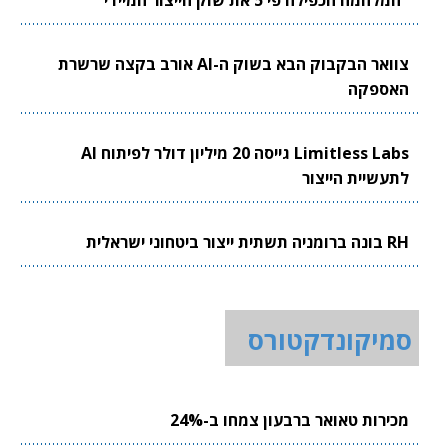
"המלחמה הכפילה פי 5 את שוק הייצור המיידי"
צוואר הבקבוק הבא בשוק ה-AI אורב בקצה שרשרת
האספקה
Limitless Labs גייסה 20 מיליון דולר לפיתוח AI
לתעשיית הייצור
RH בונה ברומניה תשתית ייצור ביטחוני ישראלית
סמיקונדקטורס
מכירות טאואר ברבעון צמחו ב-24%