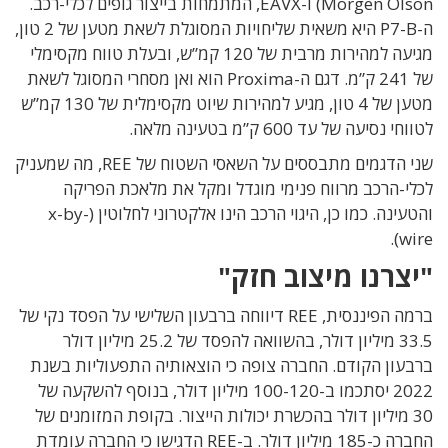
Morgen Olson) ו-EAVX, המתמחות בייצור גופים לכלי-רכב
.
ה-P7-B היא משאית שליחויות המסוגלת לשאת מטען של 2 טון,
מגיעה למהירות מרבית של 120 קמ”ש, ובעלת טווח מקסימלי
של 241 ק”מ. דגם ה-Proxima הוא ואן מסחרי המסוגל לשאת
מטען של 4 טון, מגיע למהירות שיוט מקסימלית של 130 קמ”ש
לטווחי נסיעה של עד 600 ק”מ בטעינה מלאה.
שני הדגמים מתבססים על השאסי השטוח של REE, מה שמעניק
לכלי-הרכב מרווח פנימי מוגדל ומקל את מלאכת הפריקה
והטעינה. כמו כן, היגוי הרכב הינו אלקטרוני לחלוטין (x-by-
wire).
"יצרנו מיצוב חזק"
ברמה הפיננסית, REE דיווחה ברבעון השלישי על הפסד נקי של
33.5 מיליון דולר, בהשוואה להפסד של 25.2 מיליון דולר
ברבעון הקודם. החברה צופה כי הוצאותיה התפעוליות בשנת
2022 יסתכמו ב-100-120 מיליון דולר, בנוסף להשקעה של
30 מיליון דולר בהכשרת יכולות הייצור. בקופת המזומנים של
החברה כ-185 מיליון דולר. ב-REE הדגישו כי החברה עומדת