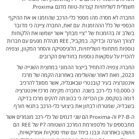
חשמלית לשליחויות קצרות-טווח מדגם Proxima.
החברה לא מסרה מהו מספר כלי-הרכב שהוזמנו או את ההיקף
הכספי של כלל הההזמנות. עם זאת, החברה ציינה כי מדובר
בשלב זה בהזמנות של "ציי מבחן" אשר ישמשו את הלקוחות
לצורך הערכה ובדיקה. במקביל, REE מנהלת מגעים עם חברות
נוספות מתחומי השליחויות, הלוגיסטיקה והסחר המקוון, וצפויה
להכריז על עסקאות נוספות בחודשים הקרובים.
החברה צפויה להתחיל בייצור ההמוני במחצית השנייה של
2023, וזאת לאחר שהשלימה באחרונה הקמה של מרכז
אינטגרציה בעיר קובנטרי שבאנגליה, אשר מסוגל להרכיב
כ-10,000 כלי-רכב בשנה. החברה מקימה מרכז אינטגרציה
דומה בטקסס, וכן הכריזה כי בכוונתה להקים מרכז בדיקה
בשבדיה, שמטרתו לבחון את ביצועי כלי-הרכב בתנאי חורף.
ה-P7-B וה-Proxima הם
שני דגמים של כלי-רכב מוגמרים אשר
מתבססים על פלטפורמת המרכב השטוחה P7 של REE. הם
הושקו באחרונה ונבנו ביחד עם שתי ספקיות אמריקאיות,