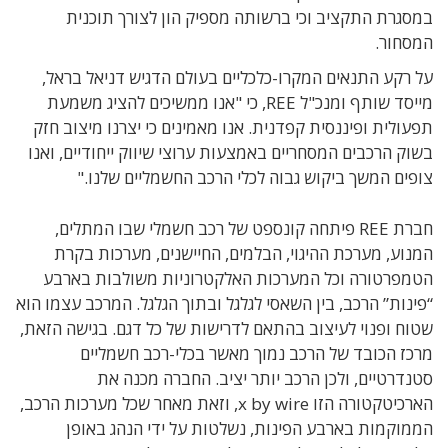
במסגרת התקציב וכי ברשותה מספיק הון לצורך תוכנית
המסחור.
על רקע התנאים המקרו-כלכליים בעולם הדגיש דניאל בראל,
מייסד שותף ומנכ"ל REE, כי "אנו ממשיכים להציג משמעת
תפעולית ופיננסית קפדנית. אנו מאמינים כי יצרנו מיצוב חזק
בשוק הרכבים המסחריים באמצעות ערוצי שיווק ייחודיים, ואנו
צופים המשך ביקוש גבוה לכלי הרכב החשמליים שלנו."
חברת REE פיתחה קונספט של רכב חשמלי שבו המתלים,
המנוע, מערכת ההיגוי, הבלמים, החיישנים, מערכות בקרת
הטמפרטורה וכל המערכות האלקטרוניות משולבות בארבע
“פינות” הרכב, בין השאסי לגלגל ובתוך הגלגל. המרכב עצמו הוא
שטוח ופנוי לעיצוב בהתאם לדרישות של כל דגם. בגישה הזאת,
מרכז הכובד של הרכב נמוך מאשר בכלי-רכב חשמליים
סטנדרטיים, ולכן הרכב יותר יציב. החברה מכנה את
הארכיטקטורה הזו x by wire, וזאת מאחר שכל מערכות הרכב,
הממוקמות בארבע הפינות, נשלטות על ידי הנהג באופן