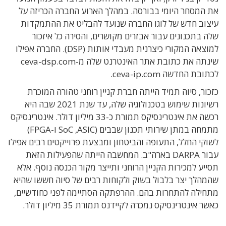
את המסחר היומי בבורסה. במהלך הארוע החברה הכריזה על
עיצוב חדש של לוגו החברה שנועד להבליט את ההתמקדות
שלה בתכנונים עבור אבזרים מקושרים, והסירה כל איזכור
למוצאה המקורי כיצרנית מעבדי אותות (DSP). החברה אפילו
שינתה את כתובת אתר האינטרנט שלה מ-ceva-dsp.com
לכתובת החדשה ceva-ip.com.
כזכור, סיוה תמיד הייתה חברת קניין רוחני טהורה המוכרת
רשיונות שימוש בטכנולוגיה שלה, עד שנת 2021 שבה היא
רכשה את אינטרינסיקס תמורת כ-33 מיליון דולר. אינטרינסיקס
מתמחה במתן שירותי תכנון שבבים (SoC ,ASIC ו-FPGA)
לשוקי החלל, התעופה והביטחון ומבצעת פרוייקטים רבים אפילו
עבור DARPA בארה"ב. המחשבה הייתה שהפעילות הזאת
תסייע למכירות הקניין הרוחני ותייצר מקור הכנסה נוסף. אלא
שהמהלך יצר בלבול בשוק ולקוחות רבים של סיוה חששו שהיא
מתחילה להתחרות בהם. ההרפתקה הסתיימה לפני כחודשיים,
כאשר אינטרינסיקס נמכרה לקיידנס תמורת 35 מיליון דולר.