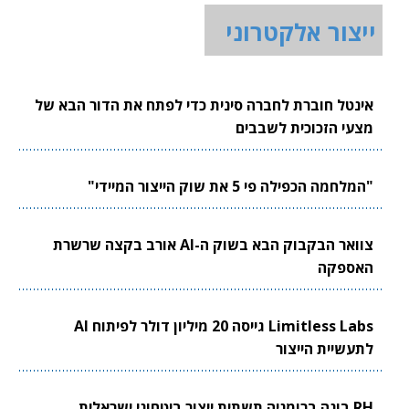
ייצור אלקטרוני
אינטל חוברת לחברה סינית כדי לפתח את הדור הבא של
מצעי הזכוכית לשבבים
"המלחמה הכפילה פי 5 את שוק הייצור המיידי"
צוואר הבקבוק הבא בשוק ה-AI אורב בקצה שרשרת
האספקה
Limitless Labs גייסה 20 מיליון דולר לפיתוח AI
לתעשיית הייצור
RH בונה ברומניה תשתית ייצור ביטחוני ישראלית