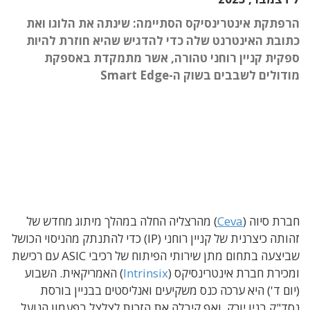
הרפתקת אינטרינסיקס הסתיימה: שינתה את הלוגו ואת
כתובת האינטרנט שלה כדי להדגיש שהיא חוזרת להיות
ספקית קניין רוחני טהורה, אשר מתמקדת באספקת
מודולים לשבבים בשוק ה-Smart Edge
חברת סיוה (
Ceva
) מהרצליה החלה במהלך מיתוג מחדש של
זהותה כיצרנית של קניין רוחני (IP) כדי להתנתק מהניסוי הכושל
שביצעה בתחום מתן שירותי הפיתוח של רכיבי ASIC עם רכישת
ומכירת חברת אינטרינסיקס (
Intrinsix
) האמריקאית. השבוע
(יום ד') היא ערכה כנס משקיעים ואנליסטים בבניין בורסת
נסד"ק בניו יורק, ואף קיבלה את הזכות לצלצל בפעמון הנועל