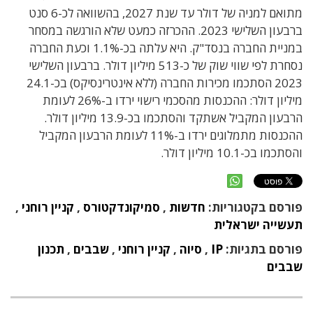
מתואם למניה של דולר עד שנת 2027, בהשוואה לכ-6 סנט
ברבעון השלישי 2023. ההכרזה כמעט שלא הורגשה במסחר
במניית החברה בנסד"ק. היא עלתה בכ-1.1% וכעת החברה
נסחרת לפי שווי שוק של כ-513 מיליון דולר. ברבעון השלישי
2023 הסתכמו מכירות החברה (ללא אינטרינסיקס)
בכ
-24.1
מיליון דולר:
ההכנסות מהסכמי רישוי ירדו ב
-26%
לעומת
הרבעון המקביל אשתקד
והסתכמו בכ
-13.9
מיליון דולר
.
ההכנסות מתמלוגים ירדו ב
-11%
לעומת הרבעון המקביל
והסתכמו בכ
-10.1
מיליון דולר.
פורסם בקטגוריות:
חדשות
,
סמיקונדקטורס
,
קניין רוחני
,
תעשייה ישראלית
פורסם בתגיות:
IP
,
סיוה
,
קניין רוחני
,
שבבים
,
תכנון
שבבים