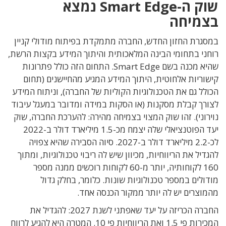
שוק ה-Smart Edge נמצא
בצמיחה
במסגרת החזון החדש, החברה מתמקדת בפיתוח מודולי קניין
רוחני בתחומי הבינה המלאכותית והיתוך המידע בקצות הרשת,
שהיא מכנה בשם Smart Edge. התחום הזה כולל פתרונות
קישוריות אלחוטית, היתוך המידע המגיע מהחיישנים (תחום
הכולל גם את הטכנולוגיות הקוליות של החברה), וניתוח המידע
לצורך קבלת מסקנות (או הסקות במידה ומדובר במעגל עיבוד
נוירוני). זהו שוק המצוי בצמיחה מהירה: להערכת החברה, שוק
יעד הפוטנציאלי שלה יצמח מכ-1.5 מיליארד דולר ב-2022
לכ-2.2 מיליארד דולר ב-2027. סיוה הסבירה שהיא צפויה
להגדיל את הריווחיות, מכיוון שיש לה ריבוי טכנולוגיות, ומתוך
160 לקוחותיה, יותר מ-60 לקוחות רוכשים ממנה מספר
מודולים במספר טכנולוגיות שונות. כלומר, בחלק גדול
מהמוצרים יש לה יותר ממקור הכנסה אחד.
החברה הכריזה על יעד שאפתני לשנת 2027: להגדיל את
המכירות פי 1.5 ואת הריווחיות פי 10. המטרה היא להגיע לרווח