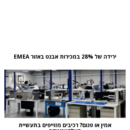
ירידה של 28% במכירות אבנט באזור EMEA
אמין או פגום? רכיבים מזוייפים בתעשיית