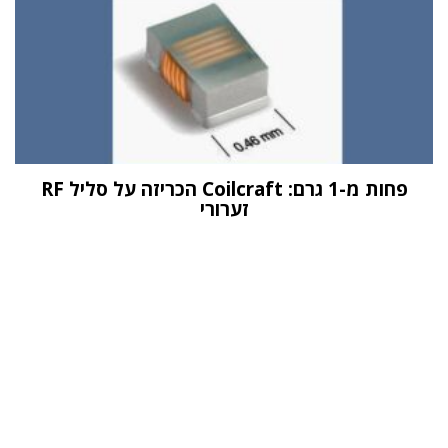
פחות מ-1 גרם: Coilcraft הכריזה על סליל RF
זערורי