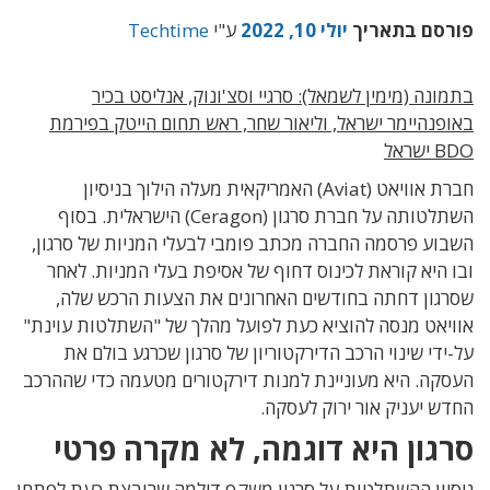
פורסם בתאריך
יולי 10, 2022
ע"י
Techtime
בתמונה (מימין לשמאל): סרגיי וסצ'ונוק, אנליסט בכיר
באופנהיימר ישראל, וליאור שחר, ראש תחום הייטק בפירמת
BDO ישראל
חברת אוויאט (Aviat) האמריקאית מעלה הילוך בניסיון
השתלטותה על חברת סרגון (Ceragon) הישראלית. בסוף
השבוע פרסמה החברה מכתב פומבי לבעלי המניות של סרגון,
ובו היא קוראת לכינוס דחוף של אסיפת בעלי המניות. לאחר
שסרגון דחתה בחודשים האחרונים את הצעות הרכש שלה,
אוויאט מנסה להוציא כעת לפועל מהלך של "השתלטות עוינת"
על-ידי שינוי הרכב הדירקטוריון של סרגון שכרגע בולם את
העסקה. היא מעוניינת למנות דירקטורים מטעמה כדי שההרכב
החדש יעניק אור ירוק לעסקה.
סרגון היא דוגמה, לא מקרה פרטי
ניסיון ההשתלטות על סרגון משקף דילמה שרובצת כעת לפתחן