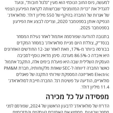
למעשה, גיוס החוב הנוכחי הוא מעין "גלגול חובות", ונועד
להגדיל את "כרית המזומנים" שברשותה לקראת הפירעון הצפוי
של אגרות של החברה בהיקף של 550 מיליון דולר. סולאראדג'
הנפיקה אותן בספטמבר 2020, וצריכה לבצע את הפירעון
בספטמבר 2025.
בתגובה להודעה שפורסמה אתמול לאחר נעילת המסחר
בנסד"ק, צוללת היום מניית סולאראדג' במסחר המקדים
בבורסה ביותר מ-17%, וזאת לאחר שב-12 החודשים האחרונים
היא איבדה כ-86.5% מערכה. סימן מדאיג נוסף לסביבה
העסקית השלילית שבה היא פועלת בימים אלה, התקבל אתמול
כאשר החברה דיווחה ל-SEC שאחת מלקוחותיה, חברת PM&M
Electric מאריזונה המספקת שירותי התקנה של פאנלים
סולאריים, הודיעה על פשיטת רגל. החברה חייבת לסולאראדג'
11.4 מיליון דולר.
מפסידה על כל מכירה
הדו"ח של סולאראדג' לרבעון הראשון של 2024, שפורסם לפני
מספר שבועות, ממחיש את האתגרים העסקיים והתזרימיים