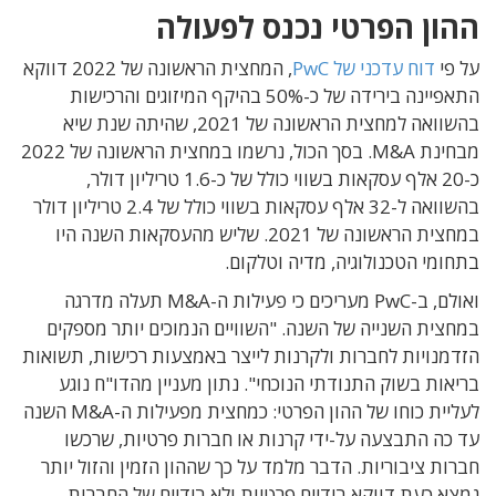
ההון הפרטי נכנס לפעולה
על פי
דוח עדכני של PwC
, המחצית הראשונה של 2022 דווקא
התאפיינה בירידה של כ-50% בהיקף המיזוגים והרכישות
בהשוואה למחצית הראשונה של 2021, שהיתה שנת שיא
מבחינת M&A. בסך הכול, נרשמו במחצית הראשונה של 2022
כ-20 אלף עסקאות בשווי כולל של כ-1.6 טריליון דולר,
בהשוואה ל-32 אלף עסקאות בשווי כולל של 2.4 טריליון דולר
במחצית הראשונה של 2021. שליש מהעסקאות השנה היו
בתחומי הטכנולוגיה, מדיה וטלקום.
ואולם, ב-PwC מעריכים כי פעילות ה-M&A תעלה מדרגה
במחצית השנייה של השנה. "השוויים הנמוכים יותר מספקים
הזדמנויות לחברות ולקרנות לייצר באמצעות רכישות, תשואות
בריאות בשוק התנודתי הנוכחי". נתון מעניין מהדו"ח נוגע
לעליית כוחו של ההון הפרטי: כמחצית מפעילות ה-M&A השנה
עד כה התבצעה על-ידי קרנות או חברות פרטיות, שרכשו
חברות ציבוריות. הדבר מלמד על כך שההון הזמין והזול יותר
נמצא כעת דווקא בידיים פרטיות ולא בידיים של החברות