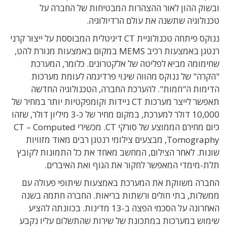
ובשוק ההון לאור ההצהרות המבטיחות של החברה על
טכנולוגיה שתשנה את עולם הרדיולוגיה.
ננוקס פיתחה טכנולוגיית CT דיגיטלית המבוססת על ייצור קרני
רנטגן באמצעות רכיב MEMS במקום באמצעות מנורת להט,
שחימומה מביא לפליטה של אלקטרונים. כלומר, המערכת
"הקרה" של ננוקס מהווה שינוי פרדיגמה לעומת מערכות
הדימות ה"חמות". להערכת החברה, הטכנולוגיה החדשה
תאפשר לייצר מערכות CT ניידות וקומפקטיות יותר במחיר של
10,000 דולר למערכת, במקום מחיר של כ-3 מיליון דולר, שזהו
כיום מחירם הממוצע של סורקי CT. מכשירי CT – Computed
Tomography, מבצעים צילומי רנטגן רבים מאוד מזוויות
שונות. לאחר הצילום, המחשב מאחד את כל התמונות לקובץ
תלת-מימדי המאפשר לחקור את הגוף ואת האיברים.
החברה משווקת את המערכת באמצעות שיתופי פעולה עם
ממשלות, בתי חולים ורשתות בריאות. החברה חתמה בשנה
האחרונה על הסכמי הפצה ב-13 מדינות. בכוונתה להציע
שימוש במערכות במתכונת של שירות שהתשלום עליו נקבע