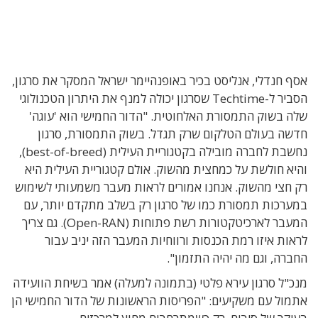
אסף חנדלי, אנליסט בכיר באופנהיימר ישראל המסקר את סרגון,
הסביר ל-Techtime שסרגון יכולה למנף את היתרון הטכנולוגי
שלה בשוק התמסורת האלחוטית. "הדור החמישי הוא 'עוגה'
חדשה בעולם הטלקום שרק תגדל. בשוק התמסורת, סרגון
נחשבת לחברה מובילה בקטגוריית העילית (best-of-breed),
והיא חולשת על כמחצית מהשוק. אולם קטגוריית העילית היא
רק חצי מהשוק. אנחנו אמורים לראות מעבר משמעותי לשימוש
במערכות תמסורת כמו של סרגון רק בשלב מתקדם יותר, עם
המעבר לארכיטקטורות רשת פתוחות (Open-RAN). גם צריך
לראות איזו רמת הכנסות ורווחיות המעבר הזה יניב עבור
החברה, וגם מה יהיה התזמון".
מנכ"ל סרגון עירא פלטי (בתמונה למעלה) אמר בשיחת הוועידה
אתמול עם משקיעים: "הפריסות הראשונות של הדור החמישי הן