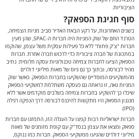
הציבוריות.
סוף חגיגת הספאק?
בשנים האחרונות, על רקע הבאזז האדיר סביב מניות הצמיחה,
הטרנד החם של שוק המניות היה חברות ה-SPAC, שהן מעין
חברות "צ'ק פתוח" ללא כל פעילות עסקית משל עצמן, שהוקמו
במתכונת של חברה ציבורית כדי לרכוש חברה אחרת. חברות
הספאק הציעו לחברות צמיחה טכנולוגיות עסקה חלומית: נתיב
מהיר לבורסה, ובתוך כך גם גיוס של מאות מיליוני דולרים
מהמשקיעים המוסדיים שהשקיעו בחברות הספאק. כאשר שוק
המניות גאה, זו נראתה גם כעסקה משתלמת למשקיעי הספאק
שיכלו כך להשקיע בחברות צמיחה בשלבים מוקדמים אשר ללא
מנגנון הספאק היו מתקשות להיכנס לבורסה דרך הנפקה רגילה
(IPO).
חברות ישראליות רבות קפצו על העגלה הזו, התמזגו עם חברות
ספאק ומצאו את עצמן בנסד"ק עם קופת מזומנים של מאות
מיליוני דולרים שהגיעו ממשקיעי הספאק. חברות כמו ננוקס,