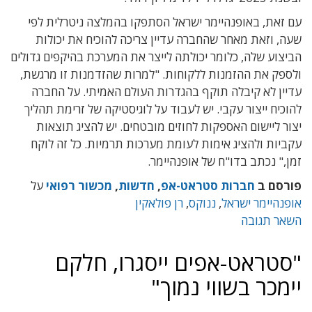
עם זאת, באופנהיימר ישראל הסתפקו בהמלצה ניטרלית לפי
שעה, וזאת מאחר שהחברה עדיין צריכה להוכיח את יכולות
הביצוע שלה, כלומר יכולתה לייצר את המערכת בהיקפים גדולים
ולספק את ההזמנות ללקוחות. "למרות שהזדמנות זו מרגשת,
עדיין לא קיבלה תוקף בהגדרות העולם האמיתי. על החברה
להוכיח ייצור עקבי. יש לעבוד על לוגיסטיקה של זרימת תהליך
יצור ליישום האספקות לחוזים מובטחים. יש להציג תוצאות
עקביות ולהציג אימות לעומת מערכות תרמיות. כל זה לוקח
זמן," נכתב בדו"ח של אופנהיימר.
פורסם ב
חברות סטראט-אפ
,
חדשות
,
מכשור רפואי
על
אופנהיימר ישראל
,
ננוקס
,
רן פולאקין
השאר תגובה
"סטראט-אפים ייסגרו, חלקם
יימכר בשווי נמוך"