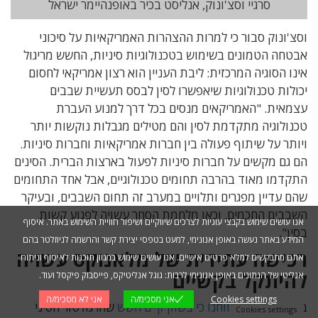
סרגיי וסצ'ונוק, אנליסט בכיר באופנהיימר ישראל
וסצ'ונוק סבור כי למרות ההצהרות האמריקאיות על סיכוני
אבטחה הטמונים בשימוש בטכנולוגיות סיניות, החשש מריגול
אינו הסוגיה המרכזית: ליבת העניין הוא רצון אמריקאי לחסום
יכולות טכנולוגיות שיאפשרו לסין לבסס תעשיית שבבים
עצמאית. "האמריקאים מנסים בכל דרך למנוע העברת
טכנולוגיה מתקדמת לסין והם מטילים מגבלות נוקשות יותר
ויותר על שיתוף פעולה בין חברות אמריקאיות וחברות סיניות.
הם גם מקשים על חברות סיניות לפעול בארצות הברית. הסינים
התקדמו מאוד בהרבה תחומים טכנולוגיים, אבל אחד התחומים
שהם עדיין מפגרים ותלויים במערב זה תחום השבבים, ובעיקר
השבבים החכמים, וכאן מלחמת הסחר עשויה לפגוע קשות
אנו עושים שימוש בקבצי עוגיות לצרכים שיווקיים ושיפור חוויית השימוש באתר. איסוף
בסין".
המידע באתר נעשה באופן אנונימי, למעט בטפסי יצירת קשר והרשמה לניוזלטר בהם
רכישה עתידית של מלאנוקס עשויה
אתם מתבקשים למלא פרטים אישיים. אנו עושים שימוש במגוון תוכנות לאיסוף וניתוח
להיתקל בקשיים
אנליטי של הנתונים באופן אנונימי לרבות: גוגל אנליטיקס, פייסבוק פיקסל ועוד.
Cookies settings
אני מסכימ/ה
אני לא מסכימ/ה
בשבוע שעבר
דיווחנו כי בשוק קיים חשש
שהרגולטור הסיני
Cookies settings