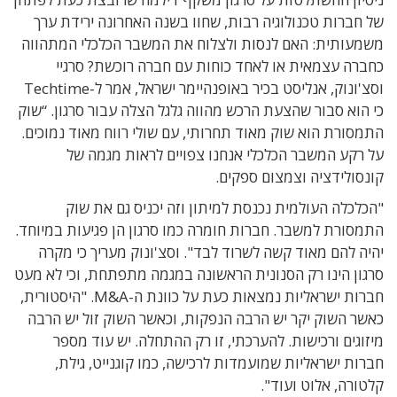
של חברות טכנולוגיה רבות, שחוו בשנה האחרונה ירידת ערך
משמעותית: האם לנסות ולצלוח את המשבר הכלכלי המתהווה
כחברה עצמאית או לאחד כוחות עם חברה רוכשת? סרגיי
וסצ'ונוק, אנליסט בכיר באופנהיימר ישראל, אמר ל-Techtime
כי הוא סבור שהצעת הרכש מהווה גלגל הצלה עבור סרגון. “שוק
התמסורת הוא שוק מאוד תחרותי, עם שולי רווח מאוד נמוכים.
על רקע המשבר הכלכלי אנחנו צפויים לראות מגמה של
קונסולידציה וצמצום ספקים.
"הכלכלה העולמית נכנסת למיתון וזה יכניס גם את שוק
התמסורת למשבר. חברות חומרה כמו סרגון הן פגיעות במיוחד.
יהיה להם מאוד קשה לשרוד לבד". וסצ'ונוק מעריך כי מקרה
סרגון הינו רק הסנונית הראשונה במגמה מתפתחת, וכי לא מעט
חברות ישראליות נמצאות כעת על כוונת ה-M&A. "היסטורית,
כאשר השוק יקר יש הרבה הנפקות, וכאשר השוק זול יש הרבה
מיזוגים ורכישות. להערכתי, זו רק ההתחלה. יש עוד מספר
חברות ישראליות שמועמדות לרכישה, כמו קוגנייט, גילת,
קלטורה, אלוט ועוד".