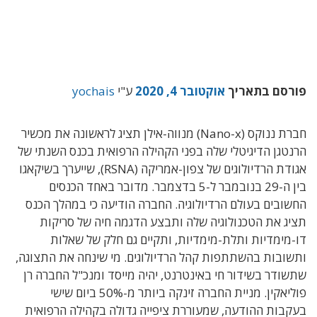
פורסם בתאריך
אוקטובר 4, 2020
ע"י
yochais
חברת ננוקס (Nano-x) מנווה-אילן תציג לראשונה את מכשיר
הרנטגן הדיגיטלי שלה בפני הקהילה הרפואית בכנס השנתי של
אגודת הרדיולוגים של צפון-אמריקה (RSNA), שייערך בשיקאגו
בין ה-29 בנובמבר ל-5 בדצמבר. מדובר באחד הכנסים
החשובים בעולם הרדיולוגיה. החברה הודיעה כי במהלך הכנס
תציג את הטכנולוגיה שלה ותבצע הדגמה חיה של סריקות
דו-מימדיות ותלת-מימדיות, ותקיים גם חלק של שאלות
ותשובות בהשתתפות קהל הרדיולוגים. מי שינחה את התצוגה,
שתשודר בשידור חי באינטרנט, יהיה מייסד ומנכ"ל החברה רן
פוליאקין. מניית החברה זינקה ביותר מ-50% ביום שישי
בעקבות ההודעה, שמעוררת ציפייה גדולה בקהילה הרפואית