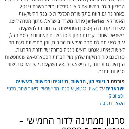
טריליון דולר, בהשוואה ל-1.6 טריליון דולר בשנת 2019.
באחרונה גם דווח בתקשורת הכלכלית כי בנק ההשקעות
האמריקאי Jefferies פותח משרד בישראל, מתוך מטרה לייצג
עשרות קרנות הון-סיכון המחפשות הזדמנויות להשקעה
בישראל. שחר: "קרנות ההון גייסו בשנים האחרונות כסף בזול,
עוד לפני תחילת סבב העלאות הריבית, והן מחפשות כעת מה
לעשות איתו. אנחנו רואים מגמה ברורה של חזרת הקרנות.
כעת, גם כוח המיקוח שלהן מול חברות הסטארט-אפ שמחפשות
הון הינו גדול יותר, והן ישאפו לבצע השקעות לפי הערכות שווי
סבירות יותר".
פורסם ב
גיוסי הון
,
חדשות
,
מיזוגים ורכישות
,
תעשייה
ישראלית
על
PwC
,
BDO
,
אופנהיימר ישראל
,
ליאור שחר
,
סרגיי
וסצ'ונוק
השאר תגובה
סרגון ממתינה לדור החמישי –