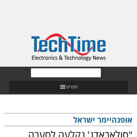
תפריט
אופנהיימר ישראל
"סולאראדג' נקלעה לסערה