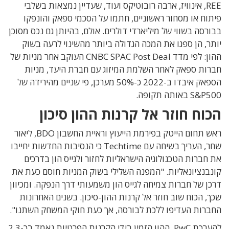
REE, אינוויז, ארבה רובוטיקס ועוד, שעדיין נמצאות בשלבי
פיתוח או מסחור ראשוניים, חתמו על הסכמי ספאק והונפקו
בבורסה בשווי של מיליארדי דולרים. אולם, בהיותן גם נכס מסוכן
יותר, הן ספגו את המכה הגדולה ביותר מהשינוי לרעה בשוק
ההון: לפי מדד CNBC SPAC Post Deal העוקב אחר מניות של
חברות ספאק לאחר השלמת המיזוג עם חברת היעד, מניות
הספאק איבדו ב-2022 כ-50% מערכן, פי שניים מהירידה של
S&P500 באותה תקופה.
הכוח חוזר אל קרנות ההון סיכון
ראש תחום הייטק בפירמת הייעוץ וראיית החשבון BDO, ליאור
שחר, העריך בשיחה עם Techtime כי הנסיבות החדשות יחייבו
את חברות הטכנולוגיה הישראליות לחזור ולגייס הון בדרכים
קונבנציונאליות. "המפנה השלילי בשוק המניות חוסם כעת את
דרכן של חברות צמיחה לגייס הון משמעותי דרך הנפקה. ומכיוון
שכך, הכוח שוב חוזר אל קרנות ההון-סיכון. בשנים האחרונות
החברות העדיפו ללכת לבורסה, אך כעת חוקי המשחק השתנו".
להערכת PwC, ההון הזמין בידי הקרנות הפרטיות נאמד בכ-2.3