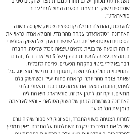
משמעותית מכוחן. יש גם תחרות גוברת מצד שחקנים סיניים
שנכנסים לשוק. זו באמת 'הסערה המושלמת' עבור
סולאראדג'".
להערכתו, ההנהלה הובילה קונספציה שגויה, שקרסה בשנה
האחרונה. "סולאראדג' צמחה מהר מדי, והם לא אמדו כראוי את
הסיכונים הפוטנציאליים. בכל שרשרת הערך של השוק הסולארי
היתה תופעה של בניית מלאים שיצאה מכלל שליטה. החברה
בנתה את עצמה למכירות בהיקף של 5 מיליארד דולר, והדבר
דבר בא לידי ביטוי בהקמת מפעלים, פריסה גלובלית,
התחייבויות מול קבלני משנה, ומגוון רחב מדי של מוצרים. ככל
שאתה צומח מהר יותר, כך אתה פחות יעיל. וכשהשוק בלם
לפתע, החברה מצאה את עצמה עם מבנה תפעולי בלתי
מתאים, וייקח זמן לתקן את זה. סולאראדג' היא החוליה
האחרונה בשרשרת המזון של השוק הסולארי – והיא לא ראתה
בזמן את הגל מגיע".
למרות הצניחה בשווי החברה, וסצ'ונוק לא סבור שיהיה גורם
שינצל את המצב כדי לקדם השתלטות על החברה. "אין תמריץ
למהלך כזה. השתלטויות מעין אלה מתרחשות בחברות עם