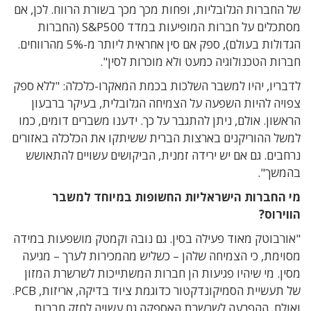
של החברות הגלובליות, ופחות מכך מכך בשורת הרווח. לכן, אם
מסתכלים על חברות המופיעות במדד S&P500 (החברות
הגדולות בעולם), ספק אם סין אחראית ליותר מ-5% מהרווחים.
חברות הטכנולוגיה כמעט ולא מוכרות לסין".
לדבריו, יהיו למשבר השלכות בכמת המאקרו-כלכלה: "ללא ספק
צפויה להיות השפעה על הצמיחה הגלובלית, בעיקר ברבעון
הראשון. אולם, ניתן להתגבר על כך. ידענו משברים דומים, כמו
למשל ההוריקנים בארצות הברית ששיתקו את הכלכלה באזורים
נרחבים. גם אם יש ירידה זמנית, הביקושים עשויים להתאושש
בהמשך".
מי החברות הישראליות החשופות במיוחד למשבר
הווירוס?
"אורבוטק מאוד פעילה בסין. גם נובה וקמטק מושפעות במידה
מסוימת, כי הצמיחה שלהן – כשליש מהמכירות לערך – מגיעה
מסין. מי שיהיו פגיעות הן חברות המשתייכות לשרשרת המזון
של תעשיית הסמיקונדקטור כדוגמת ציוד בדיקה, אריזות, PCB.
ואולם, ההפרעה לשרשרת האספקה גם עשויה לחזק חברות