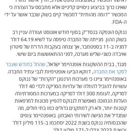
שאינו כרוך בביצוע ניסויים קליניים אלא מתבסס על הצהרה כי
המכשיר "דומה מהותית" למכשיר קיים בשוק שכבר אושר על ידי
ה-FDA.
ננוקס הונפקה בנסד"ק בסוף חודש אוגוסט ועוררה עניין רב
בשוק ההון. מנייתה של החברה טיפסה עד לשיא 64.19 דולר
למניה ב-11 בספטמבר, אך צנחה בעקבות הדו"ח של סיטרון
ואיבדה כשני-שליש מערכה, לפני ההתאוששות ביום שישי.
מנגד, בבית ההשקעות אופנהיימר ישראל,
שהחל בחודש שעבר
לסקר את החברה
, דווקא הביעו אופטימיות לגבי עתיד החברה.
באופנהיימר ציינו כי מערכות הרנטגן "הקרות" של ננוקס
עשויות להוביל להוזלה של עלויות הסריקה לכדי 40 דולר
לסריקה, לעומת 300 דולר לסריקה במערכות המסורתיות/
העלות הנמוכה מאפשרת לננוקס להפיץ מכונות למרפאות
קטנות יותר, ולא רק למתקנים גדולים כמו בתי חולים, מה
שמגדיל את הגישה לשירותי האבחון. באופנהיימר צופים
שהכנסותיה ננוקס בשנת 2022 יסתכמו ב-115 מיליון דולר
ובשנת 2023 יגדלו ל-171 מיליון דולר.