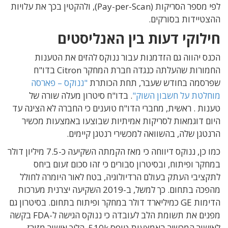
לפי מספר הסריקות (Pay-per-Scan), ולהקטין בכך את עלויות
ההצטיידות בסורקים.
חילוקי דעות בין האנליסטים
הכנס יהווה גם הזדמנות עבור ננוקס להזים את הטענות
החמורות שהעלתה כנגדה חברת המחקר Citron בדו"ח
שפרסמה בחודש שעבר, תחת הכותרת
"ננוקס – פארסה
מוחלטת על חשבון השוק"
. בדו"ח סיטרון מעלה שורה של
טענות . ראשית, מחברי הדו"ח טוענים כי החברה לא הציגה עד
היום דוגמאות לסריקות אמיתיות שבוצעו באמצעות מכשיר
הרנטגן שלה, בהשוואה למכשירי רנטגן קיימים.
כמו כן, ננוקס דיווחה כי מאז הקמתה השקיעה כ-7.5 מיליון דולר
במחקר ופיתוח, ובסיטרון סבורים כי זהו סכום זעום ביחס
לתקציבי העתק בעולם הרדיולוגיה, בטח לאור היומרה לחולל
מהפכה בתחום. כך למשל, ב-2019 השקיעה יצרנית מערכות
הדימות GE כמיליארד דולר במחקר ופיתוח בתחום. בסיטרון גם
מפנים את תשומת הלב לעובדה כי ננוקס הגישה ל-FDA בקשה
לאישור המכשיר באמצעות טופס 510k, הליך אישור מזורז