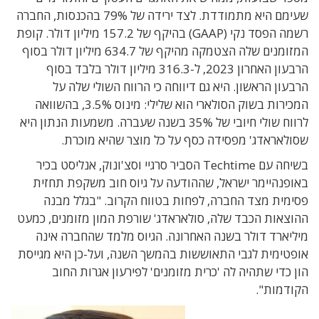
שעימם היא מתמודדת. לצד ירידה של 79% בהכנסות, החברה
רשמה הפסד נקי (GAAP) בהיקף של 157.2 מיליון דולר. קופת
המזומנים שלה הצטמקה מהיקף של 634.7 מיליון דולר בסוף
הרבעון האחרון 2023, ל-316.3 מיליון דולר בלבד בסוף
הרבעון הראשון. היא גם דיווחה כי הרווח השולי שלה על
המכירות בשוק הסולארי הוא שלילי: מינוס 3.5%, בהשוואה
לרווח שולי חיובי של 35% בשנה שעברה. משמעות הנתון היא
שסולאראדג' מפסידה כסף על כל מוצר שהיא מוכרת.
בשיחה עם Techtime הסביר סרגיי וסצ'ונוק, אנליסט בכיר
באופנהיימר ישראל, שההודעה על גיוס חוב משקפת תחזית
פסימית מצד החברה, לפחות בטווח הקרוב. "בגלל מבנה
ההוצאות הכבד שלה, סולאראדג' שורפת המון מזומנים, כמעט
מיליארד דולר בשנה האחרונה. הגיוס מלמד שהחברה אינה
אופטימית לגבי התאוששות בהמשך השנה, ועל-כן היא מגייסת
הון כדי שתהיה לה 'כרית מזומנים' לפירעון אגרות החוב
הקודמות".