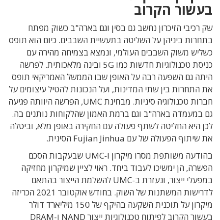
בעשור הקרוב
שק רכיבי הזיכרון נחשב גם בסין וגם בארה"ב כשוק מפתח
בתחרות ביניהן על השליטה בתעשיית השבבים. כיום הוא תופס
כשליש משוק השבבים העולמי, ונמצא בצמיחה מהירה עם
כניסת טכנולוגיות חדשות כמו 5G ובינה מלאכותית. לפרשה
היתה גם השפעה רבה על האופן שבו הממשל האמריקאי תופס
את התחרות בין שתי המדינות, ועל הנכונות להטיל עיצומים על
חברות טכנולוגיה סיניות. מבחינת UMC, הפרשה היוותה פגיעה
גם במעמדה בארה"ב וגם ברמת האמון שהלקוחות נותנים בה.
לכן היא החליטה לשתף פעולה עם החקירה באופן מלא, וביטלה
את שיתוף הפעולה של עם Fujian Jinhua הסינית.
בהודעה משותפת מסרו מיקרון ו-UMC שבעקבות הסכם
הפשרה, הן ימשיכו לעבוד ביחד. ראוי לציין שמיקרון מחזיקה
במפעלי ייצור, ונעזרת ב-UMC להשלמת הייצור בהתאם
לדרישות המשתנות של השוק. בחודש אוקטובר 2021 הכריזה
מיקרון על תוכנית השקעה בהיקף של 150 מיליארד דולר
בעשור הקרוב לפיתוח טכנולוגיות ייצור NAND ו-DRAM