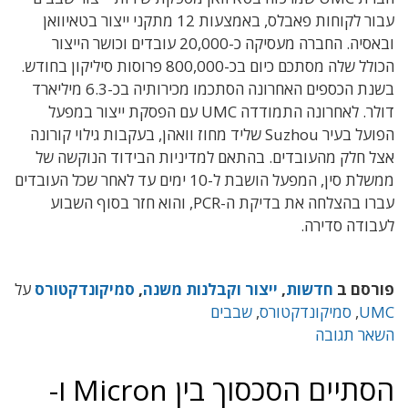
עבור לקוחות פאבלס, באמצעות 12 מתקני ייצור בטאיוואן
ובאסיה. החברה מעסיקה כ-20,000 עובדים וכושר הייצור
הכולל שלה מסתכם כיום בכ-800,000 פרוסות סיליקון בחודש.
בשנת הכספים האחרונה הסתכמו מכירותיה בכ-6.3 מיליארד
דולר. לאחרונה התמודדה UMC עם הפסקת ייצור במפעל
הפועל בעיר Suzhou שליד מחוז וואהן, בעקבות גילוי קורונה
אצל חלק מהעובדים. בהתאם למדיניות הבידוד הנוקשה של
ממשלת סין, המפעל הושבת ל-10 ימים עד לאחר שכל העובדים
עברו בהצלחה את בדיקת ה-PCR, והוא חזר בסוף השבוע
לעבודה סדירה.
פורסם ב
חדשות
,
ייצור וקבלנות משנה
,
סמיקונדקטורס
על
UMC
,
סמיקונדקטורס
,
שבבים
השאר תגובה
הסתיים הסכסוך בין Micron ו-