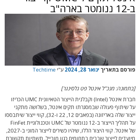
ב-12 ננומטר בארה"ב
פורסם בתאריך
ינואר 28, 2024
ע"י
Techtime
[בתמונה: מנכ"ל אינטל פט גלסינגר]
חברת אינטל (Intel) וקבלנית הייצור הטאיוונית UMC הכריזו
על שיתוף פעולה שבמסגרתו תקים אינטל, בשלושה מתקני
ייצור שלה באריזונה (בפאבים 12, 22 ו-32), קווי ייצור שיתבססו
על תהליך הייצור ב-12 ננומטר של UMC וטכנולוגיית FinFet
של אינטל. קווי היצור הללו, שיהיו כשירים לייצור המוני ב-2027,
מיועדים לייצור שבבים בתחומים כגון מובייל, תשתיות תקשורת