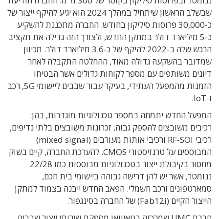
ננומטר ובפרוסות סיליקון בקוטר של 300 מ"מ. החברה הודיעה
שבשלב הראשון שיתחיל במהלך 2024 הוא יגיע להיקף ייצור של
כ-30,000 פרוסות סיליקון בחודש. החברה מתכננת להשקיע
כ-5 מיליארד דולר במתקן החדש, ולצורך הזה גדילה את תקציב
הרכש שלה ב-2022 להיקף של כ-3.6 מיליארד דולר. מכיוון
שמדובר בהשקעה גדולה מאוד, ההחלטה התקבלה לאחר
דיונים משותפים עם מספר לקוחות גדולים אשר הבטיחו
הזמנות מהמפעל העתידי, בעיקר עבור שבבים ליישומי 5G, רכב
ו-IoT.
המפעל החדש יתמחה במספר טכנולוגיות מוגדרות, בהן:
רכיבים משובצים להספק גבוה, זכרונות משובצים בלתי נדיפים,
רכיבי RF-SOI ורכיבי אותות מעורבים (mixed signal)
המבוססים על טרנזיסטורי CMOS. להערכת החברה, קיים בשוק
מחסור בקיבולת ייצור בטכנולוגיות מבוססות כמו 22/28
ננומטר, אשר יש להן דרישה גבוהה ביישומי בית חכם,
סמארטפונים ורכב חשמלי. הפאב החדש ייבנה בצמוד למתקן
הייצור הקיים (Fab12i) של החברה בסינגפור.
חברת UMC שמרכזה בטאיוואן מספקת שירותי ייצור שבבים