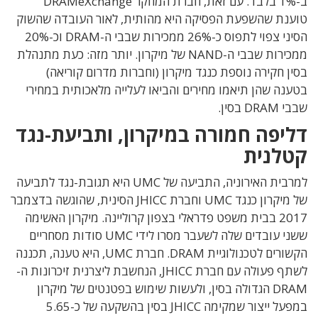
ב-1% בלבד. עם זאת, חברת המחקר DRAMeXchange
טוענת שהשפעת הפסיקה היא מהותית, לאור העובדה שהשוק
הסיני צפוי לתפוס כ-26% ממכירות שבבי ה-DRAM וכ-20%
ממכירות שבבי ה-NAND של מיקרון. יותר מזה: כעת מתנהלת
בסין חקירה נוספת כנגד מיקרון (וחברות מדרום קוריאה)
בטענה שהן תיאמו מחירים והביאו לעלייה מלאכותית במחירי
שבבי DRAM בסין.
דליפה חמורה במיקרון, ותביעת-נגד
קטלנית
למרבית האירוניה, התביעה של UMC היא תגובת-נגד לתביעה
של מיקרון כנגד UMC וחברת JHICC הסינית, שהוגשה בדצמבר
2017 בבית משפט פדראלי בצפון קרוליינה. מיקרון האשימה
ששני עובדים שלה לשעבר מסרו לידי UMC סודות מסחריים
הקשורים לטכנולוגיית DRAM. חברת UMC, היא טענה, תכננה
לשתף פעולה עם חברת JHICC, הנחשבת ליצרנית זיכרונות ה-
DRAM הגדולה בסין, ולעשות שימוש בפטנטים של מיקרון
במפעל ייצור שמקימה JHICC בסין בהשקעה של כ-5.65