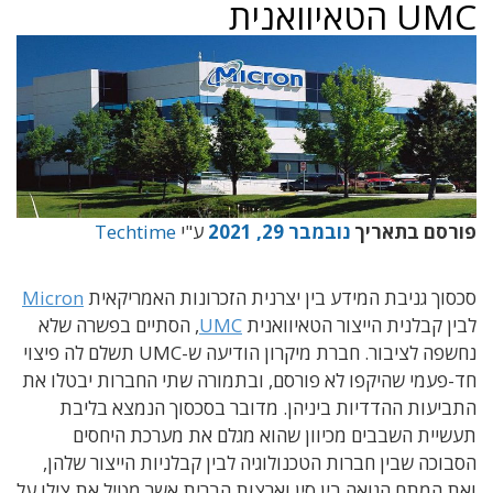
UMC הטאיוואנית
פורסם בתאריך
נובמבר 29, 2021
ע"י
Techtime
סכסוך גניבת המידע בין יצרנית הזכרונות האמריקאית
Micron
לבין קבלנית הייצור הטאיוואנית
UMC
, הסתיים בפשרה שלא
נחשפה לציבור. חברת מיקרון הודיעה ש-UMC תשלם לה פיצוי
חד-פעמי שהיקפו לא פורסם, ובתמורה שתי החברות יבטלו את
התביעות ההדדיות ביניהן. מדובר בסכסוך הנמצא בליבת
תעשיית השבבים מכיוון שהוא מגלם את מערכת היחסים
הסבוכה שבין חברות הטכנולוגיה לבין קבלניות הייצור שלהן,
ואת המתח הגואה בין סין וארצות הברית אשר מטיל את צילו על