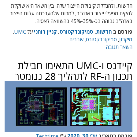
חדשות, ולהגדלת קיבולת הייצור שלה. בין השאר היא שוקלת
להקים מפעלי ייצור בארה"ב, למרות שלהערכתה עלות הייצור
בארה"ב גבוהה בכ-35%-45% בהשוואה לאסיה.
פורסם ב
חדשות
,
סמיקונדקטורס
,
קניין רוחני
על
UMC
,
מיקרון
,
סמיקונדקטורס
,
שבבים
השאר תגובה
קיידנס ו-UMC התאימו חבילת
תכנון ה-RF לתהליך 28 ננומטר
פורסם בתאריך
יולי 30, 2020
ע"י
Techtime