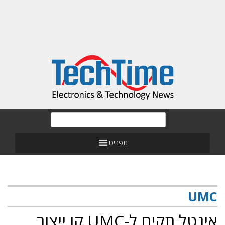
תפריט
UMC
אינטל תקים ל-UMC קו ייצור