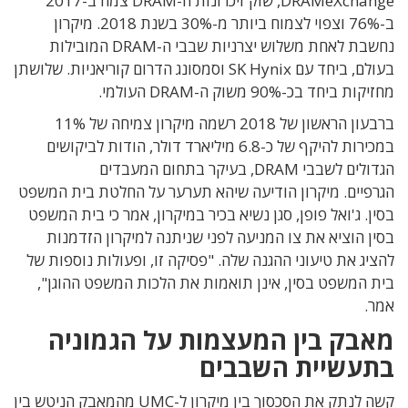
DRAMeXchange, שוק זיכרונות ה-DRAM צמח ב-2017
ב-76% וצפוי לצמוח ביותר מ-30% בשנת 2018. מיקרון
נחשבת לאחת משלוש יצרניות שבבי ה-DRAM המובילות
בעולם, ביחד עם SK Hynix וסמסונג הדרום קוריאניות. שלושתן
מחזיקות ביחד בכ-90% משוק ה-DRAM העולמי.
ברבעון הראשון של 2018 רשמה מיקרון צמיחה של 11%
במכירות להיקף של כ-6.8 מיליארד דולר, הודות לביקושים
הגדולים לשבבי DRAM, בעיקר בתחום המעבדים
הגרפיים. מיקרון הודיעה שיהא תערער על החלטת בית המשפט
בסין. ג'ואל פופן, סגן נשיא בכיר במיקרון, אמר כי בית המשפט
בסין הוציא את צו המניעה לפני שניתנה למיקרון הזדמנות
להציג את טיעוני ההגנה שלה. "פסיקה זו, ופעולות נוספות של
בית המשפט בסין, אינן תואמות את הלכות המשפט ההוגן",
אמר.
מאבק בין המעצמות על הגמוניה
בתעשיית השבבים
קשה לנתק את הסכסוך בין מיקרון ל-UMC מהמאבק הניטש בין