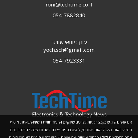
roni@techtime.co.il
054-7882840
עורך: יוחאי שוויגר
yoch.sch@gmail.com
054-7923331
אנו עושים שימוש בקבצי עוגיות לצרכים שיווקיים ושיפור חוויית השימוש באתר. איסוף
המידע באתר נעשה באופן אנונימי, למעט בטפסי יצירת קשר והרשמה לניוזלטר בהם
אתם מתבקשים למלא פרטים אישיים. אנו עושים שימוש במגוון תוכנות לאיסוף וניתוח