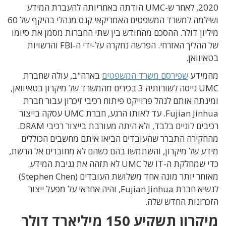
2020, לאחר ש-UMC הודתה באחריותה להעברת המידע
ושילמה למשרד המשפטים האמריקאי קנס מנהלי בהיקף של 60
מיליון דולר. ההסכם מהחודש בין שתי החברות מסמן את סיומו
של ההליך האזרחי. הפרשה נחקרה על-ידי ה-FBI והרשויות
בטאיוואן.
מהמידע
שפירסם משרד המשפטים
בארה"ב, עולה שחברת
UMC גייסה לשורותיה 3 בכירים מהמשרד של מיקרון בטאיוואן,
ומינתה אותם לנהל פרוייקט פיתוח רכיבי זיכרון עבור חברת
Fujian Jinhua. עד לאותו הרגע, חברת UMC עסקה בייצור
רכיבים לוגיים בלבד, ולא היתה מעורבת בייצור רכיבי DRAM.
מהחקירה התברר שהעובדים הביאו איתם מחשבים הכוללים
מידע של מיקרון, והשתמשו בהם כשהם לא מחוברים אל הרשת,
כדי שמחלקת ה-IT של UMC לא תזהה את גניבת המידע.
מאוחר יותר מונה אחד משלושת העובדים (Stephen Chen)
לנשיא חברת Fujian Jinhua, והיה אחראי על מפעל ייצור
הזכרונות החדש שלה.
מיקרון תשקיע 150 מיליארד דולר