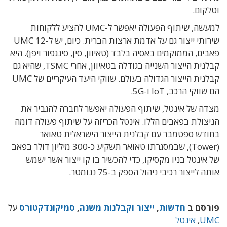
וטלקום.
למעשה, שיתוף הפעולה יאפשר ל-UMC להציע ללקוחות
שירותי ייצור גם על אדמת ארצות הברית. כיום, יש ל-UMC 12
פאבים, הממוקמים באסיה בלבד (טאיוון, סין, סינגפור ויפן). היא
קבלנית הייצור השנייה בגודלה בטאיוון, אחרי TSMC, שהיא גם
קבלנית הייצור הגדולה בעולם. שווקי היעד העיקריים של UMC
הם שווקי הרכב, IoT ו-5G.
מצדה של אינטל, שיתוף הפעולה יאפשר לחברה להגביר את
הניצולת בפאבים הללו. אינטל הכריזה על שיתוף פעולה דומה
בחודש ספטמבר עם קבלנית הייצור הישראלית טאואר
(Tower), שבמסגרתו טאואר תשקיע כ-300 מיליון דולר בפאב
של אינטל בניו מקסיקו, כדי להכשיר בו קו ייצור אשר ישמש
אותה לייצור רכיבי ניהול הספק ב-75 ננומטר.
פורסם ב
חדשות
,
ייצור וקבלנות משנה
,
סמיקונדקטורס
על
UMC
,
אינטל