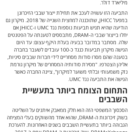
מיליארד דולר.
התביעה הזו עשויה לעכב את תחילת ייצור שבבי הזיכרונן
במפעל JHICC, שתוכננה למחצית השנייה של 2018. מיקרון גם
הודיעה שהיא תגיש תביעות נוספות נגד UMC ו-JHICC אם
יחלו בייצור שבבי ה-DRAM, מתבססים לטענתה על הפטנטים
שלה. מסתבר במדובר בבעיה בעלת היקף עצום: עד היום
הגישה מיקרון תביעות כנגד כ-100 עובדים לשעבר בחברה
בטענה שהם מסרו סודות מסחריים לידי חברות שבבים סיניות,
אליהן הצטרפו. "מסירת סודותיה המסחרים של מיקרון גורמת
נזק משמעותי ובלתי משוער למיקרון", ציינה החברה כאשר
הגישה את התביעה נגד UMC.
התחום הצומח ביותר בתעשיית
השבבים
הסכסוך המשפטי הזה הוא חלק ממאבק איתנים על השליטה
בשוק זיכרונות ה-DRAM, שהוא אחד מהשווקים בעלי המציחה
הגבוהה ביותר בתעשיית השבבים בשנים האחרונות. להערכת