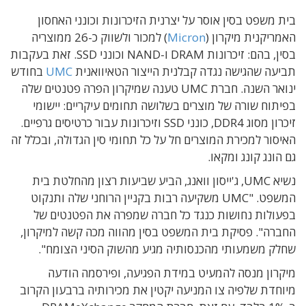
בית משפט בסין אוסר על יצרנית הזיכרונות וכונני האחסון
האמריקנית מיקרון (
Micron
) למכור ולשווק כ-26 ממוצריה
בסין, בהם: זיכרונות DRAM ו-NAND וכונני SSD. זאת בעקבות
תביעה שהגישה נגדה קבלנית הייצור הטאיוואנית
UMC
בחודש
ינואר השנה. חברת UMC טענה שמיקרון הפרה פטנטים שלה
בפיתוח שורה של מוצרים בשלושה תחומים עיקריים: יישומי
זיכרון מסוג DDR4, כונני SSD וזיכרונות עבור כרטיסים גרפיים.
האיסור למכירת המוצרים חל על כל תחומי סין הגדולה, ובכלל זה
גם הונג קונג ומקאו.
נשיא UMC, ג'ייסון וואנג, הביע שביעות רצון מהחלטת בית
המשפט. "UMC משקיעה רבות בקניין הרוחני שלה ותנקוט
בפעולות נחושות כנגד כל חברה שמפרה את הפטנטים של
החברה". פסיקת בית המשפט בסין מהווה מכה קשה למיקרון,
שחלק משמעותי מהכנסותיה מגיע מהשוק הסיני הצומח".
מיקרון מנסה להמעיט במידת הפגיעה, ופירסמה הודעה
מיוחדת שלפיה צו המניעה יקטין את מכירותיה ברבעון הקרוב