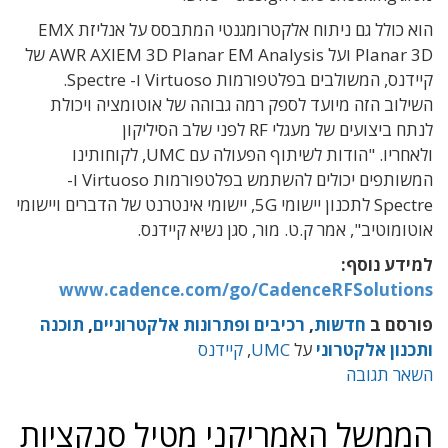
הוא כולל גם ניתוח אלקטרומגנטי המתבסס על אנליזת EMX
Planar 3D ועל AWR AXIEM 3D Planar EM Analysis של
קיידנס, המשולבים בפלטפורמות Virtuoso ו- Spectre.
השילוב הזה מיועד לספק רמה גבוהה של אוטומציה ויכולת
לנתח ביצועים של מעגלי RF לפני שלב הסיליקון
ולאחריו. "הודות לשיתוף הפעולה עם UMC, לקוחותינו
המשותפים יכולים להשתמש בפלטפורמות Virtuoso ו-
Spectre לתכנון יישומי 5G, יישומי אינטרנט של הדברים ויישומי
אוטומוטיב", אמר ק.ט. מור, סגן נשיא קיידנס.
למידע נוסף:
www.cadence.com/go/CadenceRFSolutions
פורסם ב
חדשות
,
רכיבים ופתרונות אלקטרוניים
,
תוכנה
ותכנון אלקטרוני
על
UMC
,
קיידנס
השאר תגובה
הממשל האמריקני מטיל סנקציות