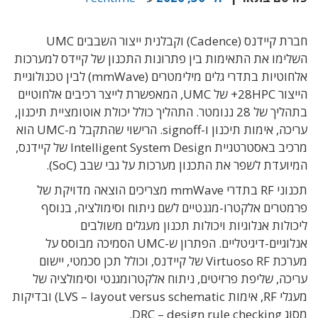
חברת קיידנס (Cadence) וקבלנית ייצור השבבים UMC
השלימו את התאימות בין פתרונות התכנון של קיידס למערכות
אלחוטיות בתדרי גלים מילימטרים (mmWave) לבין טכנולוגיית
הייצור 28HPC+ של UMC, המאפשרת לייצר רכיבים אלחוטיים
בתהליך של 28 ננומטר. התהליך כולל יכולת אוטומציית תיכנון,
עריכה, אימות תיכנון ו-signoff. הרישוי שהתקבל מ-UMC הוא
מרכיב באסטרטגיית Intelligent System Design של קיידנס,
המיועדת לשפר את התכנון מערכות על גבי שבב (SoC).
תכנוני RF בתדרי mmWave מצריכים הוצאה מדויקת של
פרמטרים אלקטרו-מגנטיים לשם ניתוח וסימולציה, בנוסף
ליכולות אנלוגיות ויכולות תכנון מעגלים משולבים
אנלוגיים-דיגיטליים. הפתרון ש-UMC הסמיכה מבוסס על
מערכת Virtuoso RF של קיידנס, וכולל תכן סכמטי, יישום
עריכה, שליפת פרזיטים, ניתוח אלקטרומגנטי וסימולציה של
מעגלי RF, אימות LVS – layout versus schematic) ובדיקות
מסוג DRC – design rule checking.