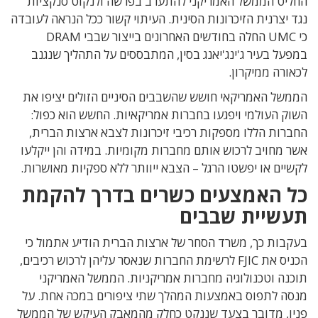
החליט הממשל האמריקני להתערב בפרשה ולנקוט סנקציות
נגד יצרנית הזיכרונות הסינית. העיתוי קשור ככל הנראה לעובדה
כי UMC החלה בחודשים האחרונים בייצור שבבי DRAM
במפעל בעיר ג'ינג'יאנג בסין, המתבססים על התהליך שנגנב
לכאורה ממיקרון.
הממשל האמריקאי חושש שהשבבים הסיניים הזולים יציפו את
השוק העולמי ויפגעו בחברות אמריקאיות. החשש הוא כפול:
החברות הללו מספקות רכיבי זיכרונות לצבא ארצות הברית,
אשר מחויב לרכוש אותם מחברות מקומיות. במידה והן ייקלעו
לקשיים או יפשטו הרגל – הצבא ייוותר ללא ספקיות מאושרות.
כל האמצעים כשרים בדרך להקמת
תעשיית שבבים
בעקבות כך, משרד הסחר של ארצות הברית הודיע אתמול כי
הכניס את FJIC לרשימת החברות שנאסר עליהן לרכוש רכיבים,
תוכנה וטכנולוגיה מחברות אמריקניות. הממשל האמריקני
מנסה לתפוס באמצעות המהלך שתי ציפורים במכה אחת. על
פניו, מדובר בצעד שננקט כחלק מהמאבק העיקש של הממשל