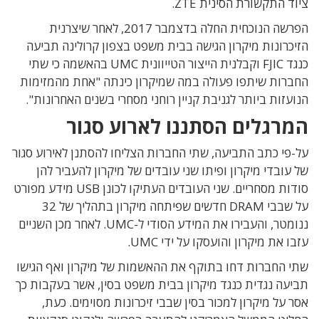
ציוד התקשורת הסינית ZTE.
הפרשה הנוכחית החלה בדצמבר 2017, לאחר שיצרנית
הזיכרונות מיקרון הגישה בבית משפט בצפון קרולינה תביעה
כנגד FJIC וקבלנית הייצור הטייוונית UMC בהאשמה כי שתי
החברות שיתפו פעולה במה שמיקרון כינתה "אחת מהמזימות
הנועזות ביותר לגניבת קניין רוחני מסחרי בשנים האחרונות".
המרגלים הסתננו לארוע סגור
על-פי כתב התביעה, שתי החברות הצליחו להסתנן לאירוע סגור
של עובדי מיקרון ופיתו שני עובדים של מיקרון להעביר להן
סודות מסחריים. שני העובדים העתיקו לכונן USB מידע מפורט
על שבבי DRAM חדשים שפיתחה מיקרון בתהליך של 32
ננומטר, והעבירו את המידע הסודי ל-UMC. לאחר מכן השניים
עזבו את מיקרון והועסקו על ידי UMC.
שתי החברות דחו בתוקף את ההאשמות של מיקרון ואף הגישו
תביעה נגדית כנגד מיקרון בבית משפט בסין, אשר בעקבות כך
אסר על מיקרון למכור בסין שבבי זיכרונות מסוימים. כעת,