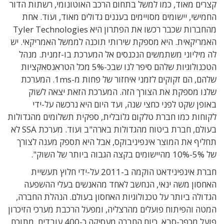
קצרים מאוד, כמו למשל בתחום הרכב האוטונומי, רשתות הדור
החמישי, יישומים מסויימים בעננים גדולים מאוד, ועוד. אחת
מהחברות שכבר רכשו את הפתרון היא Tyler Technologies
האמריקאית. היא מספקת שירותי תוכנה לממשל האמריקאי. יש
לה מיליוני משתמשים הנכנסים אל המערכת בו-זמנית. מנהל
הטכנולוגיות שלהם סיפר לנו שבכ-5% מכל הטראנסאקציות
שלהם, הם זקוקים לזמני איחזור של פחות מ-1ms. המערכת
שלנו מספקת את הצורך הזה. המערכת הזאת יצאה לשוק
באופן שקט לפני כחצי שנה, ועד היום היא נרכשה על-ידי
לקוחות כמו חברת טלקום גלובלית, ספקית תשלומים מהגדולות
בעולם, חברת ביטוח מהגדולות בארה"ב ועוד. מערכת SSA לא
תחליף את המוצר אינפיניבוקס, אבל היא תספק מענה לצורך
של 5%-10% מהיישומים בקצה הגבוה ביותר של השוק".
חברת אינפינידאט הוקמה ב-2011 על-ידי חלוץ תעשיית
האחסון משה ינאי, הנחשב לאחד מהאנשים בעלי ההשפעה
הגדולה ביותר על טכנולוגיות האחסון בעולם. הנהלת החברה,
המטה והפיתוח פועלים מהרצליה, ומפעל הרכבת מערכי הזיכרון
פועל מכפר-סבא. כיום החברה מעסיקה כ-400 עובדים, מתוכם