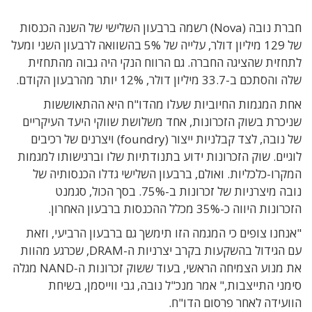
חברת נובה (Nova) רשמה ברבעון השלישי של השנה הכנסות
של 129 מיליון דולר, עלייה של 5% בהשוואה לרבעון השני ומעל
לתחזית שהציגה החברה. גם הרווח הנקי היה גבוה מהתחזית
שלה והסתכם ב-33.7 מיליון דולר, 12% יותר מהרבעון הקודם.
אחת המגמות החיוביות שעלו מהדו"ח היא ההתאוששות
שניכרת בשוק הזכרונות, אחד משלושת שווקי היעד העיקריים
של נובה, לצד קבלניות ייצור (foundry) ויצרנים של רכיבים
לוגיים. שוק הזכרונות ידוע בתנודתיות שלו וברגישותו למגמות
המקרו-כלכליות. ואולם, ברבעון השלישי גדלו הכנסותיה של
נובה מיצרניות של זכרונות ב-75%. בסך הכול, סגמנט
הזכרונות היווה כ-35% מכלל ההכנסות ברבעון האחרון.
"אנחנו צופים כי המגמה הזו תימשך גם ברבעון הרביעי, וזאת
עם הגידול בהשקעות בקרב יצרניות ה-DRAM, שכרגע מהוות
את מנוע הצמיחה הראשי, בעוד ששוק זכרונות ה-NAND מגלה
סימני התייצבות," אמר מנכ"ל נובה, גבי ווייסמן, בשיחת
הוועידה לאחר פרסום הדו"ח.