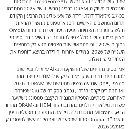
שהביקוש הכולל דווקא נחלש. לפי TrendForce, ההכנסות
העולמיות משוק ה-DRAM ברבעון הראשון של 2025 הסתכמו
בכ-27 מיליארד דולר, ירידה של 5.5% לעומת הרבעון הקודם.
תחום המחשבים האישיים והסמארטפונים ממשיך להראות
חולשה, ומרבית הצמיחה מגיעה מענן ושרתים. בדוח Omdia
מצוין כי “הביקוש הכולל צפוי להתרחב רק בשיעור חד-ספרתי
נמוך ב-2025”, וכי ההתאוששות הצפויה תגיע רק במחצית
השנייה של 2026. במילים אחרות: הירידה בהיצע דוחפת את
המחיר כלפי מעלה.
אנליסטים מזהירים שגל ההשקעות ב-AI עלול להוביל שוב
לתנודתיות חדה בשוק. “אם הביקוש ל-HBM יתייצב מהר
מהצפוי, ייתכן שנראה הצפה מחודשת של DRAM ב-2026 –
ואז המחירים יקרסו חזרה", נכתב בסקירה של Citi שפורמה
לאחרונה. בינתיים, הספקיותמגבירות קצב: סמסונג משקיעה
עשרות מיליארדי דולרים בהרחבת קווי HBM וב-DRAM מהדור
הבא, ו-Micron מתכננת להגדיל את התפוקה במפעליה ביפן
ובארה״ב. Omdia סבור שהפער שנוצר השנה עשוי להיסגר רק
באמצע 2026.