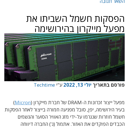
השאר תגובה
הפסקות חשמל השביתו את
מפעל מייקרון בהירושימה
פורסם בתאריך
יולי 13, 2022
ע"י
Techtime
מפעל ייצור זכרונות ה-DRAM של חברת מייקרון (
Micron
)
בעיר הירושימה, יפן, סובל מפגיעה חמורה בייצור לאחר הפסקות
חשמל חוזרות שנגרמו על-ידי מזג האוויר הסוער והגשמים
הכבדים הפוקדים את האזור. אתמול (ג') החברה דיווחה