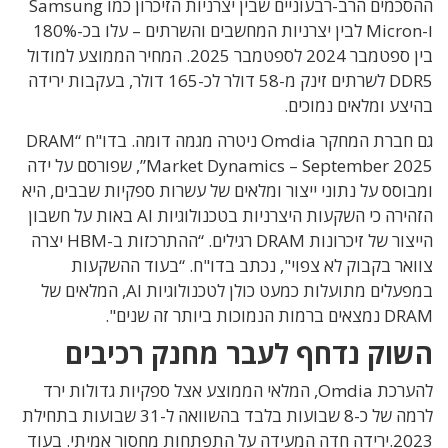
ההסכמים הרב-רבעוניים שבין יצרניות הזיכרון כמו Samsung
ו-Micron לבין יצרניות המחשבים והשרתים – עלו בכ-180%
בין ספטמבר 2024 לספטמבר 2025. המחיר הממוצע למודול
DDR5 לשרתים זינק מ-58 דולר לכ-165 דולר, בעקבות ירידה
בהיצע ומלאים נמוכים.
גם חברת המחקר Omdia ניטרה מגמה דומה. בדו"ח “DRAM
Market Dynamics – September 2025”, שפורסם על ידה
ומבוסס על נתוני ייצור ומלאים של עשרות ספקיות שבבים, היא
הזהירה כי השקעות היצרניות בטכנולוגיות AI באות על חשבון
הייצור של זיכרונות DRAM רגילים. “ההתרכזות ב-HBM יצרה
צוואר בקבוק לא צפוי", נכתב בדו"ח. “בעוד ההשקעות
במפעלים מתועלות כמעט כולן לטכנולוגיות AI, המלאים של
DRAM נמצאים ברמות הנמוכות ביותר זה שנים".
השוק נדחף לעבר מחנק רכיבים
להערכת Omdia, המלאי הממוצע אצל ספקיות גדולות ירד
לרמה של כ-8 שבועות בלבד בהשוואה ל-31 שבועות בתחילת
2023.ירידה חדה המעידה על התפתחות מחסור אמיתי. בעוד