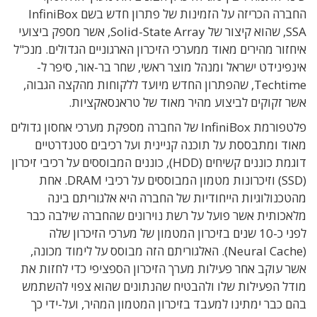
החברה הכריזה על הזמינות של פתרון חדש בשם InfiniBox
SSA, שהוא קיצור של Solid-State Array, אשר מספק ביצועי
איחזור מהירים מאוד ממערכי הזיכרון הארגוניים הגדולים. מנכ"ל
אינפינידט ישראל ומנהל מוצר ראשי, שחר בר-אור, סיפר ל-
Techtime, שהפתרון החדש מיועד ללקוחות מהקצה הגבוה,
אשר זקוקים לביצוע מהיר מאוד של טראנסאקציות.
פלטפורמת InfiniBox של החברה מספקת מערכי אחסון גדולים
מאוד ומתבססת על תוכנה קניינית ועל רכיבים סטנדרטיים
דוגמת כוננים קשיחים (HDD), כוננים המבוססים על רכיבי זיכרון
(SSD) וזיכרונות מטמון המבוססים על רכיבי DRAM. אחת
מהטכנולוגיות הייחודיות של החברה היא אלגוריתם בינה
מלאכותית אשר פועל על רשת נוירונים שהחברה שילבה כבר
לפני כ-10 שנים בזיכרון המטמון של מערכי הזיכרון שלה
(Neural Cache). האלגוריתם הזה מבוסס על לימוד מכונה,
אשר עוקב אחר פעילות מערך הזיכרון הספציפי כדי לחזות את
מודל הפעילות שלו ולהבטיח שהנתונים שהוא צפוי להשתמש
בהם כבר ימתינו למעבד בזיכרון המטמון המהיר, ועל-ידי כך