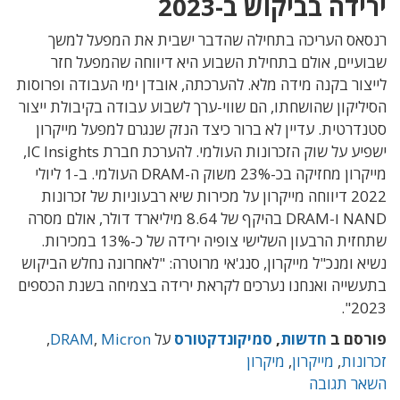
ירידה בביקוש ב-2023
רנסאס העריכה בתחילה שהדבר ישבית את המפעל למשך
שבועיים, אולם בתחילת השבוע היא דיווחה שהמפעל חזר
לייצור בקנה מידה מלא. להערכתה, אובדן ימי העבודה ופרוסות
הסיליקון שהושחתו, הם שווי-ערך לשבוע עבודה בקיבולת ייצור
סטנדרטית. עדיין לא ברור כיצד הנזק שנגרם למפעל מייקרון
ישפיע על שוק הזכרונות העולמי. להערכת חברת IC Insights,
מייקרון מחזיקה בכ-23% משוק ה-DRAM העולמי. ב-1 ליולי
2022 דיווחה מייקרון על מכירות שיא רבעוניות של זכרונות
NAND ו-DRAM בהיקף של 8.64 מיליארד דולר, אולם מסרה
שתחזית הרבעון השלישי צופיה ירידה של כ-13% במכירות.
נשיא ומנכ"ל מייקרון, סנג'אי מרוטרה: "לאחרונה נחלש הביקוש
בתעשייה ואנחנו נערכים לקראת ירידה בצמיחה בשנת הכספים
2023".
פורסם ב
חדשות
,
סמיקונדקטורס
על
Micron
,
DRAM
,
זכרונות
,
מייקרון
,
מיקרון
השאר תגובה