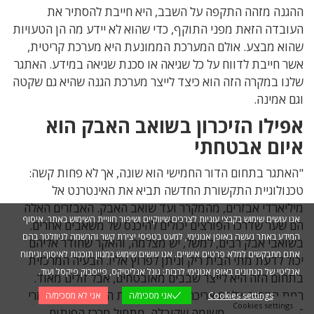
ההגנה מזהה התקפה על השבב, היא חייבת להסתיר את
העובדה הזאת מפני התוקף, כדי שהוא לא יידע מה הן הטעויות
שהוא מבצע. אולם המערכת הממונעת היא מערכת קריטית,
אשר חייבת לדווח על כל שגיאה או סכנת שגיאה במידע. האתגר
שלנו במקרה הזה הוא כיצד לייצר מערכת הגנה שהיא גם שקטה
וגם אמינה.
אפילו הזיכרון בשואב האבק הוא
איום אבטחתי
"האתגר בתחום הדור החמישי הוא שונה, אך לא פחות קשה:
טכנולוגיית התקשורת החדשה תביא את האינטרנט אל
מיליארדי אבזרים, מהמקרר ועד שואב האבק. האבזרים האלה
אנו עושים שימוש בקבצי עוגיות לצרכים שיווקיים ושיפור חוויית השימוש באתר. איסוף
הם שער שדרכו הפורצים יכולים להיכנס של משאבים אחרים.
המידע באתר נעשה באופן אנונימי, למעט בטפסי יצירת קשר והרשמה לניוזלטר בהם
בשואבי אבק רבים, למשל, יש מצלמה, והאקר שחודר אליהם
אתם מתבקשים למלא פרטים אישיים. אנו עושים שימוש במגוון תוכנות לאיסוף וניתוח
יכול לדעת מתי הבית ריק וניתן לפרוץ אליו. הבעיה המרכזית
אנליטי של הנתונים באופן אנונימי לרבות: גוגל אנליטיקס, פייסבוק פיקסל ועוד.
בתחום הזה היא לייצר שבבים מאובטחים, אבל זולים מאוד.
רמת המחיר שלהם צריכה להתאים לרמת התמחור של אבזרי
Cookies settings
אני מסכימ/ה
אני לא מסכימ/ה
Cookies settings
IoT". בעקבות המשימה שקיבלה, מתחיל מרכז הפיתוח