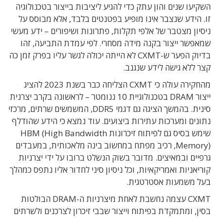
השקיעו שנים והון עתק כדי להגיע ליציבות בייצור בטכנולוגיה
זו. הידע שנצבר אינו מופיע בפטנטים בלבד, אלא מבוסס על
ניסיון מצטבר של אלפי תקלות, פתרונות ושיפורים – ידע מעשי
שמאפשר ייצור בקנה מידה מסחרי. לפי עמדת התביעה, זהו
בדיוק הפער ש-CXMT לא הייתה יכולה לגשר עליו בפרק זמן כה
קצר ללא גישה לידע שנגנב.
מהחקירה עולה כי CXMT הצליחה כבר בשנת 2023 להציג
ייצור DRAM בטכנולוגיית 10 ננומטר – לראשונה בקרב יצרנית
סינית. בהמשך הציגה גם דגמי DDR5, המשמשים שרתים, מרכזי
נתונים ומערכות עתירות ביצועים. עוד נמצא כי הידע שהודלף
שימש בסיס גם לפיתוח זיכרונות HBM (High Bandwidth
Memory), רכיב מפתח במחשוב בינה מלאכותית, במעבדים
גרפיים ובמאיצים. מדובר בשוק הנשלט ברובו על ידי יצרניות
קוריאניות ואמריקאיות, וכל ניסיון סיני לחדור אליו נתפס כמהלך
בעל משמעות אסטרטגית.
CXMT עצמה נחשבת לאחת מיצרניות ה-DRAM הבולטות
בסין, ומתמקדת בפיתוח וייצור שבבי זיכרון לצרכנים ולשרתים