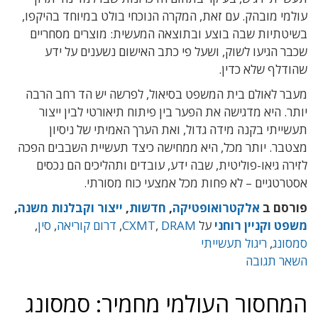
עולמי מובהק. עם זאת, המקרה הנוכחי בולט במיוחד בהיקפו,
בשיטתיות שבה בוצע ובתוצאה המעשית: מוצרים מסחריים
שכבר הגיעו לשוק, ושעל פי כתב האישום נשענים על ידע
שהודלף שלא כדין.
מעבר לאולם בית המשפט בסיאול, לפרשה יש הד רחב הרבה
יותר. היא מדגישה את הפער בין פיתוח תיאורטי לבין ייצור
תעשייתי בקנה מידה גדול, ואת הערך האמיתי של ניסיון
מצטבר. יותר מכל, היא ממחישה כיצד תעשיית השבבים הפכה
לזירה גיאו-פוליטית, שבה ידע, עובדים ותהליכים הם נכסים
אסטרטגיים – לא פחות מכל אמצעי כוח מסורתי.
פורסם ב
אלקטרואופטיקה
,
חדשות
,
ייצור וקבלנות משנה
,
משפט וקניין רוחני
על
DRAM
,
CXMT
,
דרום קוריאה
,
סין
,
סמסונג
,
ריגול תעשייתי
השאר תגובה
המחסור העולמי מחמיר: סמסונג