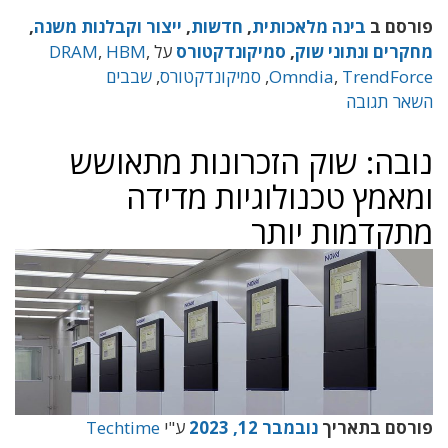
פורסם ב
בינה מלאכותית
,
חדשות
,
ייצור וקבלנות משנה
,
מחקרים ונתוני שוק
,
סמיקונדקטורס
על
,
HBM
,
DRAM
TrendForce
,
Omndia
,
סמיקונדקטורס
,
שבבים
השאר תגובה
נובה: שוק הזכרונות מתאושש
ומאמץ טכנולוגיות מדידה
מתקדמות יותר
פורסם בתאריך
נובמבר 12, 2023
ע"י
Techtime