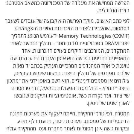
הפרשה ממחישה את מעמדה של הטכנולוגיה כמשאב אסטרטגי
בזירה הגלובלית.
לפי כתב האישום, מוקד הפרשה הוא קבוצה של עובדים לשעבר
בסמסונג, שהעבירו ליצרנית הזיכרונות הסינית ChangXin
Memory Technologies (CXMT) ידע רגיש הנוגע לתהליך
ייצור DRAM בטכנולוגיית 10 ננומטר – תהליך הנחשב לאחד
המתקדמים, המורכבים והיקרים בעולם הזיכרונות. אחד
המאפיינים החריגים בפרשה הוא אופן העברת הידע: התביעה
טוענת כי אחד המהנדסים המרכזיים העתיק בכתב יד מאות
שלבים מפורטים של תהליך הייצור. במקום שימוש בקבצים,
צילומים או מסמכים דיגיטליים, הוא רשם באופן ידני את “מתכון
הייצור” המלא – החל מסדר הפעולות במפעל, דרך פרמטרים
של ציוד, ועד נקודות כשל, אופטימיזציות ותיקונים שגובשו
לאורך שנים של ניסיון.
המטרה, לפי גורמי החקירה, הייתה לעקוף את מערכות ההגנה
הדיגיטליות של סמסונג. מערכות ניטור, מניעת דלף מידע
ובקרות גישה אינן מסוגלות לאתר מחברת ועט. מהחקירה עולה