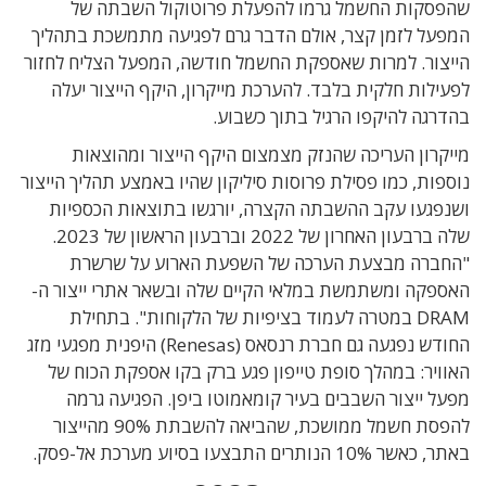
שהפסקות החשמל גרמו להפעלת פרוטוקול השבתה של
המפעל לזמן קצר, אולם הדבר גרם לפגיעה מתמשכת בתהליך
הייצור. למרות שאספקת החשמל חודשה, המפעל הצליח לחזור
לפעילות חלקית בלבד. להערכת מייקרון, היקף הייצור יעלה
בהדרגה להיקפו הרגיל בתוך כשבוע.
מייקרון העריכה שהנזק מצמצום היקף הייצור ומהוצאות
נוספות, כמו פסילת פרוסות סיליקון שהיו באמצע תהליך הייצור
ושנפגעו עקב ההשבתה הקצרה, יורגשו בתוצאות הכספיות
שלה ברבעון האחרון של 2022 וברבעון הראשון של 2023.
"החברה מבצעת הערכה של השפעת הארוע על שרשרת
האספקה ומשתמשת במלאי הקיים שלה ובשאר אתרי ייצור ה-
DRAM במטרה לעמוד בציפיות של הלקוחות". בתחילת
החודש נפגעה גם חברת רנסאס (Renesas) היפנית מפגעי מזג
האוויר: במהלך סופת טייפון פגע ברק בקו אספקת הכוח של
מפעל ייצור השבבים בעיר קומאמוטו ביפן. הפגיעה גרמה
להפסת חשמל ממושכת, שהביאה להשבתת 90% מהייצור
באתר, כאשר 10% הנותרים התבצעו בסיוע מערכת אל-פסק.