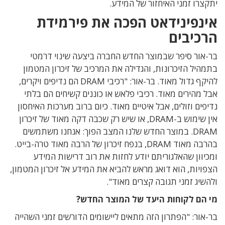
יתקצרו זמני האיחזור של המידע.
אינפינידאט הפכה את פירמידת
הרכיבים
בר-אור סיפר שבמוצר החדש החברה ביצעה שינוי דרמטי
בתמהיל הזיכרונות, והגדילה את המרכיב של זיכרון המטמון
להיקף גדול מאוד. בר-אור: "רכיבי DRAM הם נדיפים ויקרים,
אבל מהירים מאוד. רכיבי פלאש או כוננים קשיחים הם בלתי
נדיפים וזולים, אבל איטיים מאוד. כיום ברוב מערכות האיחסון
אין שימוש ב-DRAM, או שיש רק שכבה דקה מאוד של זיכרון
DRAM. במוצר החדש שלנו המצב הפוך: אנחנו משתמשים
בהרבה מאוד DRAM, בנפח זיכרון של הרבה מאוד טרה-בייט.
ומכיוון שהאלגוריתם יודע לחזות את רוב דרישות המידע
הצפויות, הוא דואג מראש להביא את המידע אל זיכרון המטמון,
ולהשיג זמני תגובה קצרים מאוד".
מי הם לקוחות היעד של המוצר החדש?
בר-אור: "הפתרון הזה מתאים ליישומים הדורשים זמני השהייה