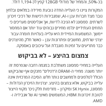
בכ-50%, והמחיר של מודולי 128GB קפץ לכ-1,194 דולר.
המקורות ציינו כי העלייה החדה נובעת מירידה במלאים ובלחץ
גובר מצד חברות ענן ו-AI, שמגבירות רכישות של רכיבי זיכרון
לשרתים. סמסונג לא הגיבה לדיווח, אך אנליסטים מעריכים כי
החוזים העתידיים יגלמו מחירים גבוהים עוד יותר אם המחסור
יימשך. המשמעות המיידית היא עלייה בעלויות חומרה עבור
יצרני שרתים, מחשבים ופתרונות ענן – כאשר חלק מהיצרנים
כבר מתריעים על זמינות מוגבלת ועל עיכובים באספקה.
צמצום בהיצע – לא בביקוש
העלייה במחירי סמסונג משתלבת במגמה רחבה שנפרסת זה
יותר משנה: מחירי ה-DRAM ה“רגילים” מזנקים אף שהביקוש
הכולל לטלפונים ולמחשבים נותר חלש. הסיבה המרכזית אינה
עלייה בביקוש, אלא צמצום בהיצע. יצרניות הזיכרון הגדולות –
סמסונג, SK Hynix ומיקרון – מזרימות חלק ניכר מקווי הייצור
לטובת זיכרונות HBM, המשמשים מאיצי AI של אנבידיה ו-
AMD.