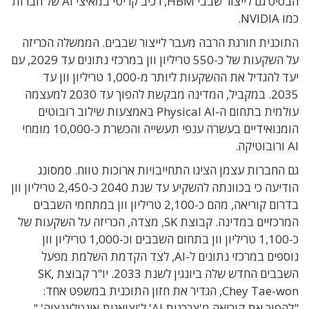
הבסיס גם לייצור שבבי HBM, רכיב קריטי במאיצי AI של חברות
כמו NVIDIA.
התוכנית חורגת הרבה מעבר לייצור שבבים. הממשלה הכריזה
על השקעות של כ-550 טריליון וון במרכזי נתונים עד 2029, עם
יעד להגדיל את ההשקעות ליותר מ-1,000 טריליון וון עד
2035. במקביל, המדינה מבקשת להפוך עד 2030 למעצמה
עולמית בתחום ה-Physical AI באמצעות שילוב רובוטים
הומנואידיים בעשרה ענפי תעשייה והכשרת כ-10,000 מומחי
AI ורובוטיקה.
גם החברות עצמן הציגו התחייבויות ארוכות טווח. סמסונג
הודיעה כי בכוונתה להשקיע עד שנת 2040 כ-2,450 טריליון וון
בדרום קוריאה, מהם כ-2,100 טריליון וון במתחמי השבבים
המרכזיים במדינה. קבוצת SK, מצדה, הכריזה על השקעות של
כ-1,100 טריליון וון בתחום השבבים וכ-1,000 טריליון וון
נוספים במרכזי נתונים ל-AI, לצד הקדמת השלמת מפעל
השבבים החדש שלה ביונגין לשנת 2033. יו"ר קבוצת SK,
Chey Tae-won, הגדיר את חזון התוכנית במשפט אחד:
"להפוך את קוריאה מ'צרכנית AI' ל'יצואנית אינטליגנציה'."