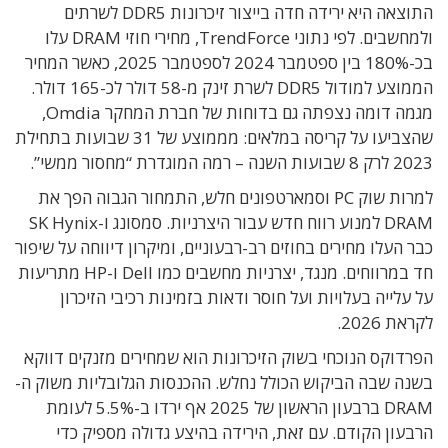
התוצאה היא ירידה חדה בייצור זיכרונות DDR5 לשרתים
ולמחשבים. לפי נתוני TrendForce, מחירי חוזי DRAM עלו
בכ-180% בין ספטמבר 2024 לספטמבר 2025, כאשר המחיר
הממוצע למודול DDR5 לשרת זינק מ-58 דולר לכ-165 דולר.
מגמה דומה נצפתה גם בדוחות של חברת המחקר Omdia,
שהצביעו על קריסה במלאים: מממוצע של 31 שבועות בתחילת
2023 לרק 8 שבועות השנה – רמה המוגדרת “מחסור ממשי”.
למרות שוק PC וסמארטפונים חלש, התמחור הגבוה הפך את
DRAM למנוע רווח חדש עבור היצרניות. סמסונג ו-SK Hynix
כבר העלו מחירים בחוזים רב-רבעוניים, ומיקרון דיווחה על שיפור
חד במרווחים. מנגד, יצרניות מחשבים כמו Dell ו-HP מתריעות
על עלייה בעלויות ועל חוסר ודאות בזמינות רכיבי הזיכרון
לקראת 2026.
הפרדוקס הנוכחי בשוק הזיכרונות הוא שמחירים מזנקים דווקא
בשנה שבה הביקוש הכולל נחלש. ההכנסות הגלובליות משוק ה-
DRAM ברבעון הראשון של 2025 אף ירדו ב-5.5% לעומת
הרבעון הקודם. עם זאת, הירידה בהיצע גדולה מספיק כדי