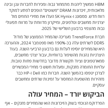
HBM ממשיך ליהנות מתמחור גבוה ומכירות לחברות ענן ובינה
מלאכותית, זיכרונות DRAM “פשוטים” הופכים לפתע למוקד
רווח חדש. סמסונג ו-SK Hynix העלו את מחירי החוזים מול
יצרניות מחשבים וטלפונים, ומייקרון מדווחת על מרווח תפעולי
גבוה מהצפוי ברבעון השלישי של 2025.
חברת TrendForce מעריכה שהמחיר הממוצע של מודול
DDR5 לשרתים עלה בכ-190% מאז ספטמבר 2024, וההערכה
היא שהמחירים יוסיפו לעלות גם ברבעון הרביעי השנה. בעוד
היצרניות נהנות מהשיפור ברווחיות, עבור יצרני מחשבים,
סמארטפונים וציוד תקשורת מדובר בחדשות פחות טובות.
עלויות החומרה מזנקות, ומעלות חשש כי מחירי המכשירים
לצרכן יטפסו בהמשך השנה. חברות כמו Dell ו-HP כבר
מזהירות מהשפעת המחסור על זמינות שרתים ומחשבים
עסקיים.
הביקוש יורד – המחיר עולה
הפרדוקס הנוכחי בשוק הזיכרונות הוא שהמחירים מזנקים – אף