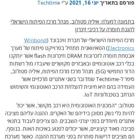
פורסם בתאריך
יוני 16, 2021
ע"י
Techtime
בתמונה למעלה: איליה סטולוב, מנהל מרכז הפיתוח הישראלי
להגנת חומרה על רכיבי זיכרון
מרכז הפיתוח הישראלי של חברת ווינבונד (
Winbond
Electronics
) הטאיוואנית מתחיל בפרוייקט פיתוח של מערך
אבטחת חומרה לזכרונות DRAM וזיכרונות flash אשר יותקנו
בכלי רכב אוטונומיים ובאבזרים מקושרים שיעבדו מול רשתות
הדור החמישי (5G). מנהל מרכז מרכז הפיתוח, איליה סטולוב,
סיפר ל-Techtime שמדובר בשני אתגרים מרכזיים אשר
העמידה בהם היא חיונית להצלחת הרכב האוטונומי והשימוש
הנרחב בטכנולוגיות IoT.
סטולוב: "המכונית האוטונומית היא רכב מקושר, אשר יכול
להיות כלי נשק מסוכן בידיהם של האקרים. ההגנה עליהם מציבה
אתגרים מיוחדים בפני יצרני השבבים. הם צריכים לעבוד בתנאי
סביבה מאוד קיצוניים, אשר יכולים לפגוע באיכות האות. בנוסף,
הם מציבים דרישות סותרות בפני מערכת ההגנה. כאשר מערכת