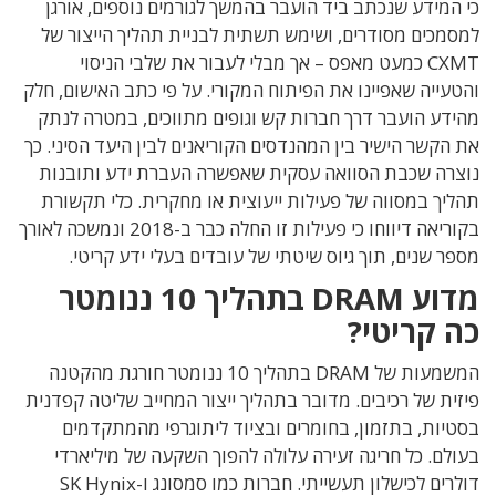
כי המידע שנכתב ביד הועבר בהמשך לגורמים נוספים, אורגן
למסמכים מסודרים, ושימש תשתית לבניית תהליך הייצור של
CXMT כמעט מאפס – אך מבלי לעבור את שלבי הניסוי
והטעייה שאפיינו את הפיתוח המקורי. על פי כתב האישום, חלק
מהידע הועבר דרך חברות קש וגופים מתווכים, במטרה לנתק
את הקשר הישיר בין המהנדסים הקוריאנים לבין היעד הסיני. כך
נוצרה שכבת הסוואה עסקית שאפשרה העברת ידע ותובנות
תהליך במסווה של פעילות ייעוצית או מחקרית. כלי תקשורת
בקוריאה דיווחו כי פעילות זו החלה כבר ב-2018 ונמשכה לאורך
מספר שנים, תוך גיוס שיטתי של עובדים בעלי ידע קריטי.
מדוע DRAM בתהליך 10 ננומטר
כה קריטי?
המשמעות של DRAM בתהליך 10 ננומטר חורגת מהקטנה
פיזית של רכיבים. מדובר בתהליך ייצור המחייב שליטה קפדנית
בסטיות, בתזמון, בחומרים ובציוד ליתוגרפי מהמתקדמים
בעולם. כל חריגה זעירה עלולה להפוך השקעה של מיליארדי
דולרים לכישלון תעשייתי. חברות כמו סמסונג ו-SK Hynix