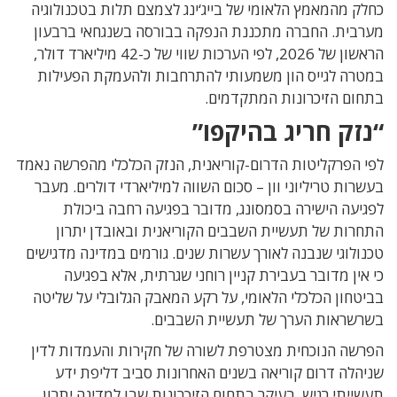
כחלק מהמאמץ הלאומי של בייג‘ינג לצמצם תלות בטכנולוגיה
מערבית. החברה מתכננת הנפקה בבורסה בשנגחאי ברבעון
הראשון של 2026, לפי הערכות שווי של כ-42 מיליארד דולר,
במטרה לגייס הון משמעותי להתרחבות ולהעמקת הפעילות
בתחום הזיכרונות המתקדמים.
“נזק חריג בהיקפו”
לפי הפרקליטות הדרום-קוריאנית, הנזק הכלכלי מהפרשה נאמד
בעשרות טריליוני וון – סכום השווה למיליארדי דולרים. מעבר
לפגיעה הישירה בסמסונג, מדובר בפגיעה רחבה ביכולת
התחרות של תעשיית השבבים הקוריאנית ובאובדן יתרון
טכנולוגי שנבנה לאורך עשרות שנים. גורמים במדינה מדגישים
כי אין מדובר בעבירת קניין רוחני שגרתית, אלא בפגיעה
בביטחון הכלכלי הלאומי, על רקע המאבק הגלובלי על שליטה
בשרשראות הערך של תעשיית השבבים.
הפרשה הנוכחית מצטרפת לשורה של חקירות והעמדות לדין
שניהלה דרום קוריאה בשנים האחרונות סביב דליפת ידע
תעשייתי רגיש, בעיקר בתחום הזיכרונות שבו למדינה יתרון