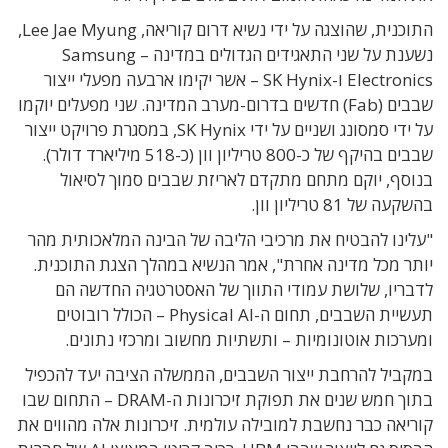
התוכנית, שהוצגה על ידי נשיא דרום קוריאה, Lee Jae Myung,
נשענת על שני התאגידים הגדולים במדינה – Samsung
Electronics ו-SK Hynix – אשר יקימו ארבעה מפעלי ייצור
שבבים (Fab) חדשים בדרום-מערב המדינה. שני מפעלים יוקמו
על ידי סמסונג ושניים על ידי SK Hynix, במסגרת פרויקט ייצור
שבבים בהיקף של כ-800 טריליון וון (כ-518 מיליארד דולר).
בנוסף, יוקם מתחם מתקדם לאריזת שבבים סמוך לסיאול
בהשקעה של 81 טריליון וון.
"עלינו להבטיח את מרכיבי הליבה של הבינה המלאכותית מהר
יותר מכל מדינה אחרת", אמר הנשיא במהלך הצגת התוכנית.
לדבריו, שלושת עמודי התווך של האסטרטגיה החדשה הם
תעשיית השבבים, תחום ה-Physical AI – הכולל רובוטים
ומערכות אוטונומיות – ותשתיות מחשוב ומרכזי נתונים.
במקביל להרחבת ייצור השבבים, הממשלה הציבה יעד להכפיל
בתוך חמש שנים את תפוקת זיכרונות ה-DRAM – התחום שבו
קוריאה כבר נחשבת למובילה עולמית. זיכרונות אלה מהווים את