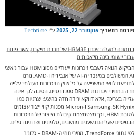
פורסם בתאריך
אוקטובר 22, 2025
ע"י
Techtime
בתמונה למעלה: זיכרון HBM3E של חברת מייקרון, אשר פותח
עבור יישומי בינה מלאכותית
הביקוש הגואה לשבבי זיכרונות ייעודיים מסוג HBM עבור מאיצי
AI המשולבים במעבדי ה-AI של אנבידיה ו-AMD, גורם
לתופעת לוואי המשפיעה על כל שוק הזיכרונות העולמי: עלייה
חדה במחירי זיכרונות DRAM סטנדרטיים. הסיבה לכך אינה
עלייה בצריכה, אלא דווקא ירידה חדה בהיצע: יצרניות כמו
Samsung, SK Hynix ו-Micron מפנות קווי ייצור עצומים
לטובת HBM, וכך מצטמצמת קיבולת הייצור של הזיכרונות
הבסיסיים שעליהם נשענים מחשבים, טלפונים ושרתים רגילים.
לפי נתוני TrendForce, מחירי חוזי ה-DRAM – כלומר