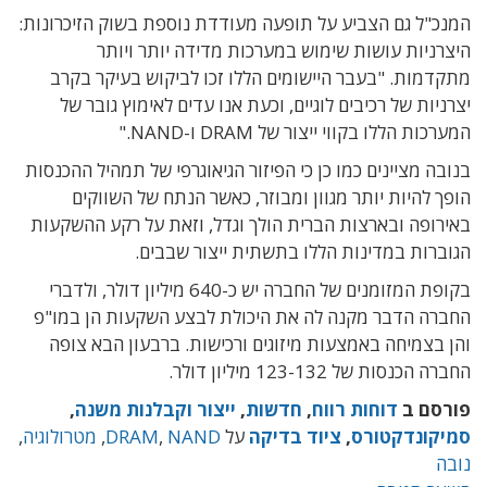
המנכ"ל גם הצביע על תופעה מעודדת נוספת בשוק הזיכרונות:
היצרניות עושות שימוש במערכות מדידה יותר ויותר
מתקדמות. "בעבר היישומים הללו זכו לביקוש בעיקר בקרב
יצרניות של רכיבים לוגיים, וכעת אנו עדים לאימוץ גובר של
המערכות הללו בקווי ייצור של DRAM ו-NAND."
בנובה מציינים כמו כן כי הפיזור הגיאוגרפי של תמהיל ההכנסות
הופך להיות יותר מגוון ומבוזר, כאשר הנתח של השווקים
באירופה ובארצות הברית הולך וגדל, וזאת על רקע ההשקעות
הגוברות במדינות הללו בתשתית ייצור שבבים.
בקופת המזומנים של החברה יש כ-640 מיליון דולר, ולדברי
החברה הדבר מקנה לה את היכולת לבצע השקעות הן במו"פ
והן בצמיחה באמצעות מיזוגים ורכישות. ברבעון הבא צופה
החברה הכנסות של 123-132 מיליון דולר.
פורסם ב
דוחות רווח
,
חדשות
,
ייצור וקבלנות משנה
,
סמיקונדקטורס
,
ציוד בדיקה
על
NAND
,
DRAM
,
מטרולוגיה
,
נובה