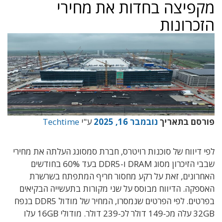
מקפיצה בחדות את מחירי
הזכרונות
פורסם בתאריך
נובמבר 16, 2025
ע"י
Techtime
לפי דיווח של סוכנות רויטרס, חברת סמסונג העלתה את מחירי
שבבי הזיכרון מסוג DRAM ו-DDR5 בעד 60% בחודשים
האחרונים, זאת על רקע מחסור חריף המתפתח בשרשרת
האספקה. הדיווח מבוסס על שני מקורות בתעשייה הבקיאים
בפרטים. לפי הפרטים שנמסרו, המחיר של מודול DDR5 בנפח
32GB עלה מכ-149 דולר לכ-239 דולר. מודולי 16GB עלו