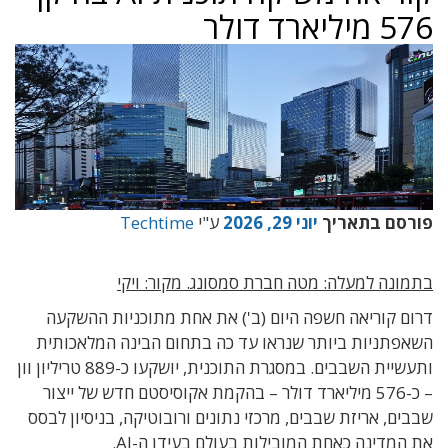
576 מיליארד דולר
פורסם בתאריך
יוני 29, 2026
ע"י
Techtime
בתמונה למעלה: מטה חברת סמסונג. מקור: ויקי
דרום קוריאה חשפה היום (ב') את אחת מתוכניות ההשקעה
השאפתניות ביותר שנראו עד כה בתחום הבינה המלאכותית
ותעשיית השבבים. במסגרת התוכנית, יושקעו כ-889 טריליון וון
– כ-576 מיליארד דולר – בהקמת אקוסיסטם חדש של ייצור
שבבים, אריזת שבבים, מרכזי נתונים ורובוטיקה, בניסיון לבסס
את המדינה כאחת המובילות בעולם בעידן ה-AI.