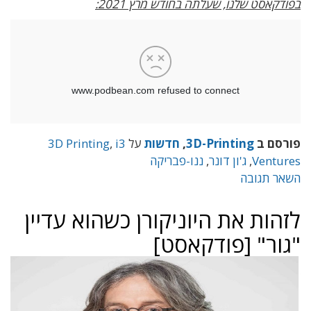
בפודקאסט שלנו, שעלתה בחודש מרץ 2021:
פורסם ב
3D-Printing
,
חדשות
על
i3
,
3D Printing
Ventures
,
ג'ון דונר
,
ננו-פבריקה
השאר תגובה
לזהות את היוניקורן כשהוא עדיין
"גור" [פודקאסט]