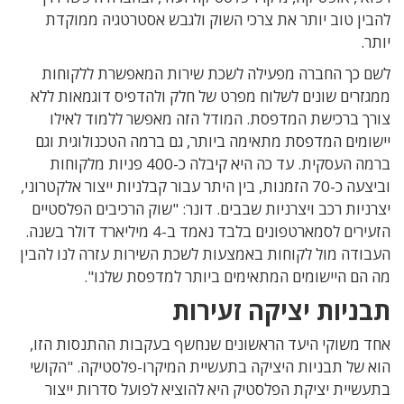
להבין טוב יותר את צרכי השוק ולגבש אסטרטגיה ממוקדת
יותר.
לשם כך החברה מפעילה לשכת שירות המאפשרת ללקוחות
ממגזרים שונים לשלוח מפרט של חלק ולהדפיס דוגמאות ללא
צורך ברכישת המדפסת. המודל הזה מאפשר ללמוד לאילו
יישומים המדפסת מתאימה ביותר, גם ברמה הטכנולוגית וגם
ברמה העסקית. עד כה היא קיבלה כ-400 פניות מלקוחות
וביצעה כ-70 הזמנות, בין היתר עבור קבלניות ייצור אלקטרוני,
יצרניות רכב ויצרניות שבבים. דונר: "שוק הרכיבים הפלסטיים
הזעירים לסמארטפונים בלבד נאמד ב-4 מיליארד דולר בשנה.
העבודה מול לקוחות באמצעות לשכת השירות עזרה לנו להבין
מה הם היישומים המתאימים ביותר למדפסת שלנו".
תבניות יציקה זעירות
אחד משוקי היעד הראשונים שנחשף בעקבות ההתנסות הזו,
הוא של תבניות היציקה בתעשיית המיקרו-פלסטיקה. "הקושי
בתעשיית יציקת הפלסטיק היא להוציא לפועל סדרות ייצור