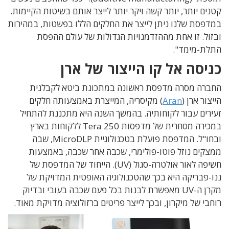
קטנים יותר, יותר קשה ויקר יותר לייצר אותם בשיטות הקיימות.
במדפסת שלנו ניתן לייצר את החלקים הללו בפשטות, במהירות
ובזול. זו אחת מההזדמנויות הגדולות של עולם ההפסת
התלת-מימד".
כניסה אל קו הייצור של ארן
החברה מסרה מדפסת ראשונה במתכונת ביטא לקבלנית
הייצור ארן (
Aran
) מקיסריה, המייצרת באמצעותה חלקים
זעירים עבור לקוחותיה. בהמשך השנה היא מתכננת להתחיל
במכירה מסחרית של מדפסות Tera 250 ללקוחות בארץ
ובחו"ל. המדפסת פועלת בטכנולוגיית MicroDLP, שבה
ממצקים נוזל פוטו-פולימרי, שכבה אחר שכבה, באמצעות
חשיפה לאור אולטרה-סגול (UV). הייחוד של המדפסת של
ננו-פבריקה היא בכך שהטכנולוגיה האופטית המדויקת של
מקרן ה-UV מאפשרת לבנות בכל פעם שכבה בעובי ובדיוק
רוחבי של מיקרון, ובכך לייצר פריטים ברזולוציה מדויקת מאוד.