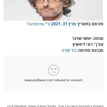
פורסם בתאריך
מרץ 31, 2021
ע"י
Techtime
מנחה: יוחאי שויגר
עורך: רוני ליפשיץ
מנגינת פתיחה:
ניר שדה
האורח בתוכנית הוא ערן וגנר, מנהל שותף ואחד ממייסדי קרן