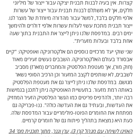
קצרות. אין בעיה לבנות תבנית יציקה עבור ייצור של מיליוני
חלקים, אך לא משתלם לבנות תבנית עבור ייצור של עשרות
אלפי חלקים בלבד, למשל עבור מהדורה מיוחדת של מוצר לגו.
ייצור תבנית מתכת עשוי לעלות עשרות אלפי דולרים ולהימשך
ימים רבים. במדפסת שלנו ניתן לייצר את התבנית בתוך שעה
אחת בלבד ובעלות מזערית".
שני שוקי יעד מרכזיים נוספים הם אלקטרוניקה ואופטיקה: "קיים
אבסורד בעולם האלקטרוניקה. השבבים נעשים זעירים מאוד
(חוק מור), אך מעטפת הפלסטיק והמחברים (מארז) מסביב
לשבבים, לא שותפים לקצב המזעור וכן הרכיב הסופי נשאר
מגושם. במדפסת שלנו ניתן לייצר גם את מעטפת הפלסטיק
באותה רמת מזעור. בתעשיית האופטיקה ניתן לתכנן בגמישות
רבה יותר, ולהדפיס פריטים כמו הגשר הפלסטיק הזעיר המחזיק
את העדשות, ובעתיד גם את העדשה כולה". ננו-פבריקה גם
מפתחת את החומרים הפוטו-פולימריים עבור המדפסת שלה.
כעת היא נמצאת בתהליך פיתוח גם של חומרים קרמיים.
האזינו לשיחה עם מנהל קרן i3, ערן וגנר, מתוך תוכנית מס' 34