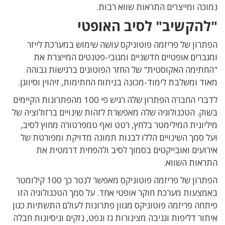
נמוכה ומייצרים התראות שווא רבות.
"להקשיב" לסיב האופטי
הפתרון של פריזמה פוטוניקס עושה שימוש במערכת לייזר
ומגברים אופטיים חדשניים ומגובי-פטנטים המייצרת את
"החתימה האקוסטית" של החזר הפוטונים ברגישות גבוהה
מאוד ומשלבת לימוד-מכונה בניתוח החתימות, זיהוין וסיווגן.
לדברי החברה הפתרון שלה רגיש פי 100 מהפתרונות הקיימים
בשוק. הטכנולוגיה שלה מאפשרת לזהות שינויים ברזולוציה של
מיליונית המילימטר בלחץ, רטט ואף טמפרטורה מחוץ לסיב,
ועל סמך השינויים הללו לבנות תמונה מדויקת ומפורטת של
אירועים ואובייקטים בסמוך לסיב ולהפחית דרמטית את
התראות השווא.
הפתרון של פריזמה פוטוניקס מאפשר לנטר כך 100 קילומטר
באמצעות מערכת חוקר אופטי אחד. על סמך הטכנולוגיה הזו
פיתחה פריזמה פוטוניקס מגוון פתרונות לעולם התשתיות כגון
איתור דליפות וגניבה מצינורות גז ונפט, נזקים וניסיונות חבלה