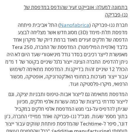
בתמונה למעלה: אובייקט זעיר שהודפס במדפסת של
ננו-פבריקה
חברת ננו-פבריקה (
Nanofabrica
) התל אביבית פיתחה
מדפסת תלת-מימד (3D) מסוג חדש אשר מצליחה לבצע
הדפסה של חלקים זעירים מאוד ברמת דיוק של מיקרון אחד
בלבד (אלפית המילימטר). המדפסת של החברה, Tera 250
מאפשרת לייצר רכיבים בסדר גודל מיניאטורי שעד היום לא היה
ניתן להדפיס. החברה הציגה ייצור גלגל שיניים בקוטר של 1 מ"מ
הכולל 12 שיניים זהות בדייקנות. המדפסת מתאימה לשימוש
עבור ייצור מערכות בתחומי האלקטרוניקה, אופטיקה, מכשור
הרפואי, מיקרו-פלסטיקה ועוד.
המדפסת מתאימה גם לייצור אבות-טיפוס ותבניות יציקה, וגם
לייצור סדרתי בריצות של כמה עשרות אלפי חלקים, מכיוון
שניתן להדפיס על-גבי מגש המדפסת אלפי חלקים במקביל
בתוך מספר שעות. מנכ"ל ננו-פבריקה ואחד ממיידי החברה, ג'ון
דונר, סיפר ל-Techtime שהמדפסת פותחת שווקים עבור ייצור
תוספתי (additive manufacturing): "ככל שהחפצים נעשים