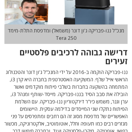
מנכ"ל ננו-פבריקה ג'ון דונר (משמאל) ומדפסת התלת-מימד
Tera 250
דרישה גבוהה לרכיבים פלסטיים
זעירים
ננו-פבריקה הוקמה ב-2016 על ידי המנכ"ל ג'ון דונר והטכנולוג
הראשי אייל שלף. המשקיעה האסטרטגית בחברה היא קרן i3,
המתמחה בהשקעה בחברות בשלבי פיתוח מוקדמים ואשר
הובילה את סבב הסיד בננו-פבריקה. מייסד-שותף ומנהל i3,
ערן וגנר, משמש כיו"ר דירקטוריון ננו-פבריקה. עם השלמת
הפיתוח נתקלו שני המייסדים בדילמה עסקית. היישומים
האפשריים של מדפסת מסוג זה הם רחבים ומתפרסים על פני
מגזרים רבים כמו תעופה וחלל, אוטומוטיב, אלקטרוניקה, מכשור
רפואי, אופטיקה, מיקרו-פלסטיקה ועוד, ובחברה חיפשו דרך