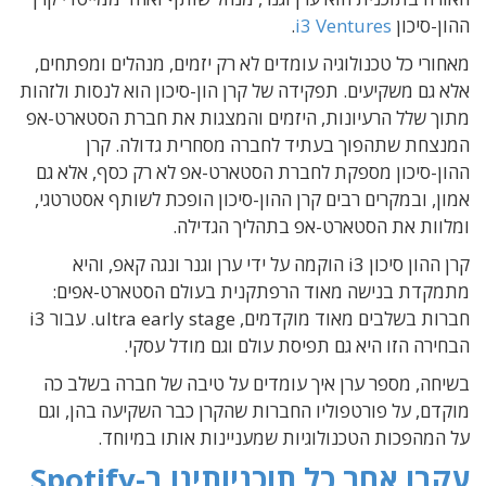
ההון-סיכון
i3 Ventures
.
מאחורי כל טכנולוגיה עומדים לא רק יזמים, מנהלים ומפתחים,
אלא גם משקיעים. תפקידה של קרן הון-סיכון הוא לנסות ולזהות
מתוך שלל הרעיונות, היזמים והמצגות את חברת הסטארט-אפ
המנצחת שתהפוך בעתיד לחברה מסחרית גדולה. קרן
ההון-סיכון מספקת לחברת הסטארט-אפ לא רק כסף, אלא גם
אמון, ובמקרים רבים קרן ההון-סיכון הופכת לשותף אסטרטגי,
ומלוות את הסטארט-אפ בתהליך הגדילה.
קרן ההון סיכון i3 הוקמה על ידי ערן וגנר ונגה קאפ, והיא
מתמקדת בנישה מאוד הרפתקנית בעולם הסטארט-אפים:
חברות בשלבים מאוד מוקדמים, ultra early stage. עבור i3
הבחירה הזו היא גם תפיסת עולם וגם מודל עסקי.
בשיחה, מספר ערן איך עומדים על טיבה של חברה בשלב כה
מוקדם, על פורטפוליו החברות שהקרן כבר השקיעה בהן, וגם
על המהפכות הטכנולוגיות שמעניינות אותו במיוחד.
עקבו אחר כל תוכניותינו ב-Spotify