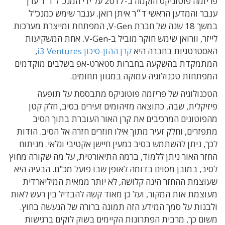
פריזמה פוטוניקס הוקמה ב-2017 על ידי המנכ"ל ד"ר ערן
ענבר והמדען הראשי ד״ר איתן רואן. ענבר שימש כמנכ"ל
במשך 18 שנה של חברת V-Gen, המפתחת ומייצרת מערכות
לייזר, וורואן שימש חוקר מוביל ב-V-Gen. אחת המשקיעות
האסטרטגיות בחברה היא
קרן ההון-סיכון i3 Ventures
,
המתמקדת בהשקעה בחברות סטארט-אפ בשלבים מוקדמים
המפתחות טכנולוגיה עמוקה במגוון תחומים.
הטכנולוגיה של פריזמה פוטוניקס מתבססת על תופעה
פיזיקלית, שבה, כתוצאה מזיהומים זעירים בסיב, חלק קטן
מהפוטונים המרכיבים את קרן האור העוברת בתוך הסיב
מתפזרים, וחלק זעיר מתוך אילו חוזרים חזרה אל הסיב. הודות
לכך, ניתן להשתמש בסיב כמעין חיישן אקטיבי וגלאי. מניתוח
החזר האור ניתן ללמוד, ברמה התיאורטית, על מה שקורה מחוץ
לסיב, במובן מסוים בדומה לאופן שבו פועל מכ"ם. הבעיה היא
שעוצמת ההחזר הינה קלושה, לא יותר ממאית המיליארדית
מעוצמת אות המקור, ועל כן מאוד קשה להבדיל בין רעש לאות
ולבנות על סמך המידע הזה תמונה ברורה של הנעשה בחוץ.
משום כך, מרבית הפתרונות הקיימים בשוק לוקים ברגישות