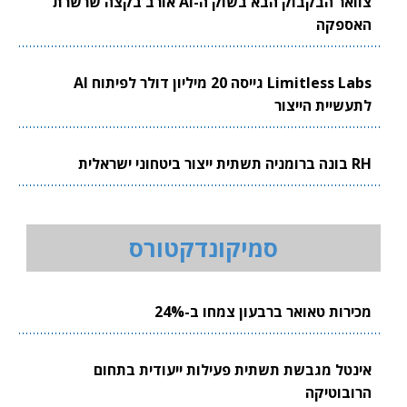
צוואר הבקבוק הבא בשוק ה-AI אורב בקצה שרשרת
האספקה
Limitless Labs גייסה 20 מיליון דולר לפיתוח AI
לתעשיית הייצור
RH בונה ברומניה תשתית ייצור ביטחוני ישראלית
סמיקונדקטורס
מכירות טאואר ברבעון צמחו ב-24%
אינטל מגבשת תשתית פעילות ייעודית בתחום
הרובוטיקה