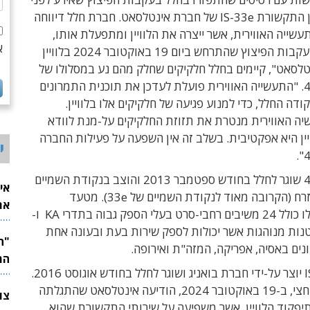
כשבוע בלוויין התקשורת IS-33e של חברת אינטלסאט. חברת חלל דיווחה
תעשייה האווירית, אשר ייצרה את הלוויין ומתפעלת אותו,
א
מסרה לה שבעקבות הפיצוץ שהתרחש ביום 19 באוקטובר 2024 בלוויין
אינטלסאט", קיימים בחלל חלקיקים שחלק מהם נע במסלולו של
הלוויין עמוס 4. "התעשייה האווירית פועלת לעדכן את תוכנית התמרונים
קודה החלל, כדי למנוע פגיעה של חלקיקים אלו בלוויין.
יה האווירית מנטרת את תזוזת החלקיקים על-מנת לוודא
ין היא אפקטיבית. בשלב זה אין השפעה על פעילות החברה
י
הלוויין עמוס 4 שוגר לחלל בחודש ספטמבר 2013 והוצב בנקודת השמיים
אי
65 מעלות מזרח (הקרובה מאוד לנקודת השמיים של 33e). מטעד
את
התקשורת שלו כולל 24 משיבים רחבי-סרט בעלי הספק גבוה בתדרי KA ו-
לש
ו-10 אנטנות מנוהגות אשר יכולות לספק שירות בעת ובעונה אחת
המ
הלוויין IS-33e יוצר על-ידי חברת בואניג ושוגר לחלל בחודש אוגוסט 2016.
לפני כשבוע וחצי, ב-19 באוקטובר 2024, הודיעה אינטלסאט שהתגלתה
יפקוד הלוויין, אשר משפיעה על שירותי התקשורת שהוא