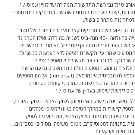
הלוויינים של אורביט על גבי רשת התקשורת המהירה של לוויין עמוס-17.
חברות, קצבי תעבורת הנתונים שהושגו במבדקים הינם חסרי
לפתרונות מתחרים בשוק.
הטרמינל מדגם MPT30 השיג במבדקים קצב תעבורת נתונים של 140
מגה-ביט לשנייה בהעלאה ו-40 מגה-ביט לשנייה בהורדה, ואילו הטרמינל
מדגם MPT46 השיג קצב הורדה גבוה אף יותר של 50 מגה-ביט לשנייה.
 המסופים שמרו על תקשורת רציפה ללא הפרעות במשך כל
 שנבדקו. מדובר בקצב תקשורת שמאפשר צפייה
רזולוציה גבוהה. המסופים הללו מתממשקים גם עם הרשת
הלווינית של המפעילה הבריטית אינמרסאט (Inmersat), אך הם מספקים
מוכים יותר על גבי רשת זו. כמו כן, לקוחות בטחוניים
ים לעשות שימוש בערוץ של עמוס-17.
לו מיועדים הן לשוק האזרחי והן לשוק הצבאי. בשוק האזרחי,
הם מותאמים לספק קישוריות במהלך הטיסה (IFC) למטוסי מנהלים
וניים לטיסות אזוריות. בשוק הצבאי, הם מיועדים לספק
נית בתנועה למטוסי קרב, מטוסי משימה, מסוקים וכטב"מים,
ות ימיות וקרקעיות.