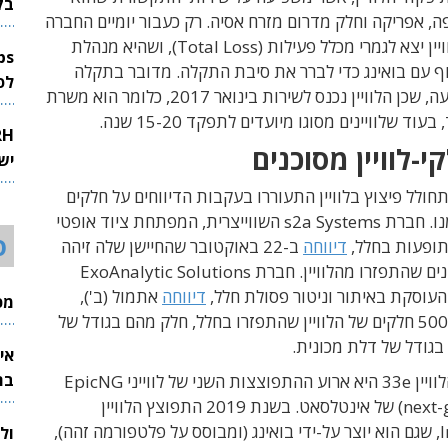
בק
, אפריקה וחלק מדרום מזרח אסיה. רק כעבור יומיים החברה
הודיעה שהלוויין יצא לגמרי מכלל פעילות (Total Loss), ושהיא מנהלת
ף עם בואינג כדי לברר את סיבת התקלה. מדובר בתקלה
לפיתוח 
נדירה ומפתיעה, שכן הלוויין נכנס לשירות בינואר 2017, כלומר הוא משרת
יש
לל פיצוץ בלוויין התעוררו בעקבות הדיווחים על חלקים
שהתפזרו ממנו. חברת s2a Systems השווייצרית, המפתחת ציוד אופטי
ס
ופעות בחלל,
דיווחה
ב-22 באוקטובר שהחיישן שלה זיהה
40 חלקים שונים שהתפזרו מהלוויין. חברת ExoAnalytic Solutions
עוסקת באיתור וניטור פסולת חלל,
דיווחה
אתמול (ב'),
מכי
שהיא זיהתה 500 חלקים של הלוויין שהתפזרו בחלל, חלק מהם בגודל של
 בגודל של דלת מכונית.
אי
בת
התפוצצות הלוויין 33e היא ארוע ההתפוצצות השני של לווייני EpicNG
(next-generation) של אינטלסאט. בשנת 2019 התפוצץ הלוויין
Intelsat-29e, שגם הוא יוצר על-ידי בואינג (ומבוסס על פלטפורמה זהה),
ול