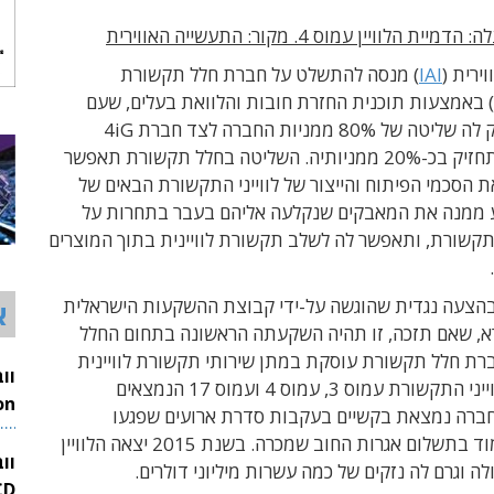
 הלוויין עמוס 4. מקור: התעשייה האווירית
ירית (
IAI
) מנסה להתשלט על חברת חלל תקשורת
 באמצעות תוכנית החזרת חובות והלוואת בעלים, שעם
תאושר תעניק לה שליטה של 80% ממניות החברה לצד חברת 4iG
ההונגרית, שתחזיק בכ-20% ממניותיה. השליטה בחלל תקשורת תאפשר
 הסכמי הפיתוח והייצור של לווייני התקשורת הבאים של
 ממנה את המאבקים שנקלעה אליהם בעבר בתחרות על
תקשורת, ותאפשר לה לשלב תקשורת לוויינית בתוך המוצרים
הצעה נגדית שהוגשה על-ידי קבוצת ההשקעות הישראלית
א
רא, שאם תזכה, זו תהיה השקעתה הראשונה בתחום החלל
חברת חלל תקשורת עוסקת במתן שירותי תקשורת לוויינית
באמצעות לווייני התקשורת עמוס 3, עמוס 4 ועמוס 17 הנמצאים
ברה נמצאת בקשיים בעקבות סדרת ארועים שפגעו
26
ביכולתה לעמוד בתשלום אגרות החוב שמכרה. בשנת 2015 יצאה הלוויין
וו