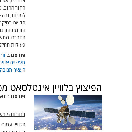
ולהנפיק אגר
החזר החוב, כ
למניות, ובהצ
החברה. התעשי
פעילות החלל 
פורסם ב
חד
תעשייה אוויר
השאר תגובה
הפיצוץ בלוויין אינטלסאט מס
פורסם בתא
בתמונה למעלה: הדמיית
הלוויין עמוס 4 המופעל על-ידי חברת חלל תקשורת (
בסכנת התנגש