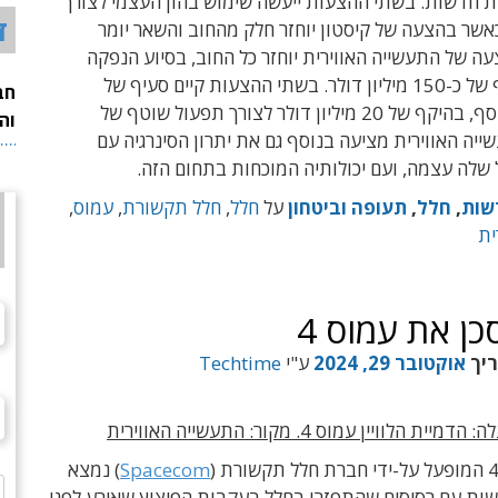
ות חדשות. בשתי ההצעות ייעשה שימוש בהון העצמי לצורך
ד
אשר בהצעה של קיסטון יוחזר חלק מהחוב והשאר יומר
עה של התעשייה האווירית יוחזר כל החוב, בסיוע הנפקה
חדשה בהיקף של כ-150 מיליון דולר. בשתי ההצעות קיים סעיף של
חב
הזרמת הון נוסף, בהיקף של 20 מיליון דולר לצורך תפעול שוטף של
וה
יה האווירית מציעה בנוסף גם את יתרון הסינרגיה עם
שלה עצמה, ועם יכולותיה המוכחות בתחום הזה.
שות
,
חלל
,
תעופה וביטחון
על
חלל
,
חלל תקשורת
,
עמוס
,
ית
כן את עמוס 4
ריך
אוקטובר 29, 2024
ע"י
Techtime
 הלוויין עמוס 4. מקור: התעשייה האווירית
Spacecom
) נמצא
ות עם רסיסים שהתפזרו בחלל בעקבות הפיצוץ שאירע לפני