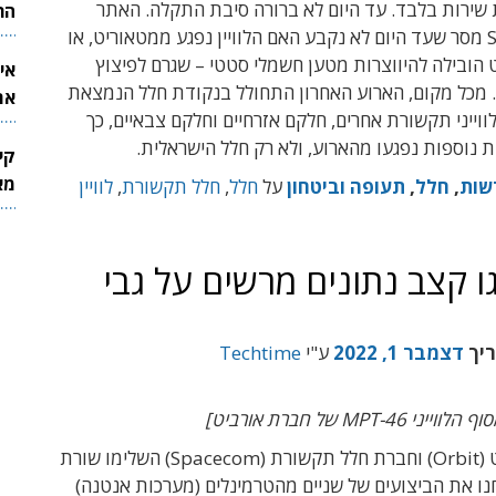
 שנות שירות בלבד. עד היום לא ברורה סיבת התקלה. האתר
הר
Space News מסר שעד היום לא נקבע האם הלוויין נפגע ממטאוריט, או
הובילה להיווצרות מטען חשמלי סטטי – שגרם לפיצוץ
אי
ן. מכל מקום, הארוע האחרון התחולל בנקודת חלל הנמצאת
את
ווייני תקשורת אחרים, חלקם אזרחיים וחלקם צבאיים, כך
לש
ת נוספות נפגעו מהארוע, ולא רק חלל הישראלית.
קי
מאר
שות
,
חלל
,
תעופה וביטחון
על
חלל
,
חלל תקשורת
,
לוויין
 קצב נתונים מרשים על גבי
ריך
דצמבר 1, 2022
ע"י
Techtime
MPT-46 של חברת אורביט]
חברת אורביט (Orbit) וחברת חלל תקשורת (Spacecom) השלימו שורת
ו את הביצועים של שניים מהטרמינלים (מערכות אנטנה)