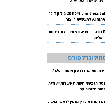
צה שרשרת האספקה
Limitless Labs גייסה 20 מיליון דולר
AI לתעשיית הייצור
RH בונה ברומניה תשתית ייצור ביטחוני
ראלית
מיקונדקטורס
רות טאואר ברבעון צמחו ב-24%
נטל מגבשת תשתית פעילות ייעודית
חום הרובוטיקה
נס ממנה את דין מרטין לראש חטיבת