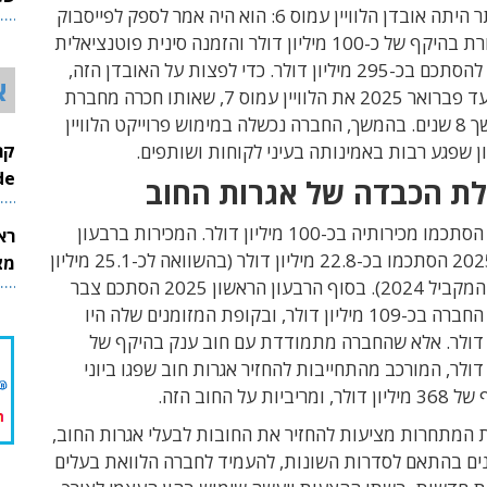
מכה קשה יותר היתה אובדן הלוויין עמוס 6: הוא היה אמר לספק לפייסבוק
26
שירותי תקשורת בהיקף של כ-100 מיליון דולר והזמנה סינית פוטנציאלית
שהיתה אמור להסתכם בכ-295 מיליון דולר. כדי לפצות על האובדן הזה,
א
היא הפעילה עד פברואר 2025 את הלוויין עמוס 7, שאותו חכרה מחברת
Asiasat למשך 8 שנים. בהמשך, החברה נכשלה במימוש פרוייקט הלוויין
InMode
ת הכבדה של אגרות החוב
בשנת 2024 הסתכמו מכירותיה בכ-100 מיליון דולר. המכירות ברבעון
רא
הראשון של 2025 הסתכמו בכ-22.8 מיליון דולר (בהשוואה לכ-25.1 מיליון
מצט
דולר ברבעון המקביל 2024). בסוף הרבעון הראשון 2025 הסתכם צבר
ההזמנות של החברה בכ-109 מיליון דולר, ובקופת המזומנים שלה היו
מיליון דולר. אלא שהחברה מתמודדת עם חוב ענק בהיקף של
יליון דולר, המורכב מהתחייבות להחזיר אגרות חוב שפגו ביוני
 המתחרות מציעות להחזיר את החובות לבעלי אגרות החוב,
נים בהתאם לסדרות השונות, להעמיד לחברה הלוואת בעלים