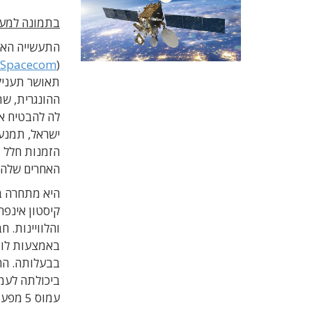
בתמונה למעלה: הדמיית
התעשייה האוו
(
Spacecom
)
לה להבטיח את
ישראל, תמנע
הזמנות חלל 
האחרים שלה.
היא מתחרה ב
קיסטון אינפ
והלוויינות. 
בבעלותה. הח
עמוס 5 מפעולה וגרם לה נזקים של כמה עשרות מיליוני דולרים.