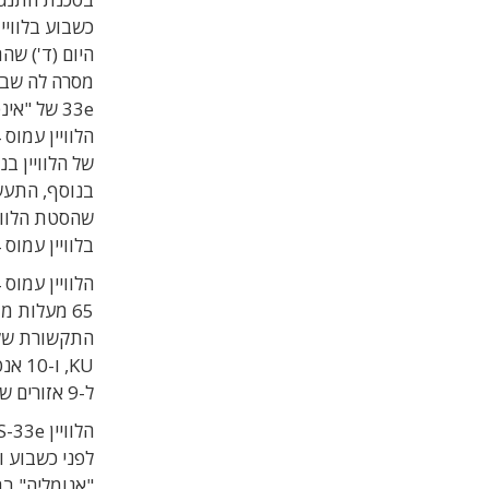
היום (ד') שה
33e של "
של הלוויין בנ
בנוסף, התעש
שהסטת הלווי
בלוויין עמוס 4".
KU, 
ל-9 אזורים שונים באסיה, אפריקה, המזה"ת ואירופה.
"אנומליה" בת