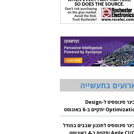
רועים בתעשייה
וובינר סינופסיס ל-Design
Optimization יתקיים ב-6 באוגוסט
20
בינר סינופסיס לתכנון שבבים במודל
Agile CI/CD יתקיים ב-4 באוגוסט