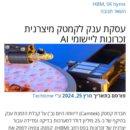
HBM
,
SK hynix
השאר תגובה
עסקת ענק לקמטק מיצרנית
זכרונות ליישומי AI
פורסם בתאריך
מרץ 25, 2024
ע"י
Techtime
חברת קמטק (Camtek) דיווחה היום (ב') על קבלת הזמנת ענק
בהיקף של כ-25 מיליון דולר למערכות בדיקה ומדידה עבור
יצרנית של זכרונות בפס רחב (HBM). קמטק צפויה לספק את