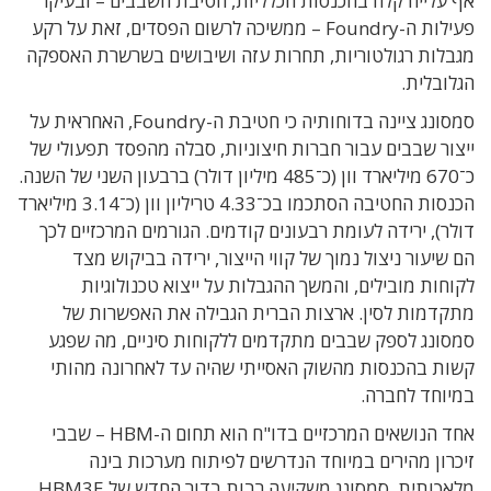
אף עלייה קלה בהכנסות הכלליות, חטיבת השבבים – ובעיקר
פעילות ה-Foundry – ממשיכה לרשום הפסדים, זאת על רקע
מגבלות רגולטוריות, תחרות עזה ושיבושים בשרשרת האספקה
הגלובלית.
סמסונג ציינה בדוחותיה כי חטיבת ה-Foundry, האחראית על
ייצור שבבים עבור חברות חיצוניות, סבלה מהפסד תפעולי של
כ־670 מיליארד וון (כ־485 מיליון דולר) ברבעון השני של השנה.
הכנסות החטיבה הסתכמו בכ־4.33 טריליון וון (כ־3.14 מיליארד
דולר), ירידה לעומת רבעונים קודמים. הגורמים המרכזיים לכך
הם שיעור ניצול נמוך של קווי הייצור, ירידה בביקוש מצד
לקוחות מובילים, והמשך ההגבלות על ייצוא טכנולוגיות
מתקדמות לסין. ארצות הברית הגבילה את האפשרות של
סמסונג לספק שבבים מתקדמים ללקוחות סיניים, מה שפגע
קשות בהכנסות מהשוק האסייתי שהיה עד לאחרונה מהותי
במיוחד לחברה.
אחד הנושאים המרכזיים בדו"ח הוא תחום ה-HBM – שבבי
זיכרון מהירים במיוחד הנדרשים לפיתוח מערכות בינה
מלאכותית. סמסונג משקיעה רבות בדור החדש של HBM3E