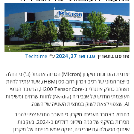
פורסם בתאריך
פברואר 27, 2024
ע"י
Techtime
יצרנית הזכרונות מיקרון (Micron) הכריזה אתמול (ב') כי החלה
בייצור המוני של רכיב זיכרון רחב-פס (HBM), אשר עתיד להיות
משולב כחלק אינגרלי ב-H200 Tensor Core, המעבד הגרפי
העוצמתי החדש של אנבידיה (Nvidia) לחוות שרתים ומשימות
AI, שצפוי לצאת לשוק במחצית השנייה של השנה.
בחודש דצמבר העריכה מיקרון כי השבב החדש צפוי להניב
מכירות בהיקף של כמה מיליוני דולרים ב-2024. בעקבות
שיתוף הפעולה עם אנבידיה, זינקה אמש מנייתה של מיקרון