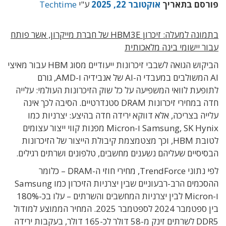
פורסם בתאריך
אוקטובר 22, 2025
ע"י
Techtime
בתמונה למעלה: זיכרון HBM3E של חברת מייקרון, אשר פותח
עבור יישומי בינה מלאכותית
הביקוש הגואה לשבבי זיכרונות ייעודיים מסוג HBM עבור מאיצי
AI המשולבים במעבדי ה-AI של אנבידיה ו-AMD, גורם
לתופעת לוואי המשפיעה על כל שוק הזיכרונות העולמי: עלייה
חדה במחירי זיכרונות DRAM סטנדרטיים. הסיבה לכך אינה
עלייה בצריכה, אלא דווקא ירידה חדה בהיצע: יצרניות כמו
Samsung, SK Hynix ו-Micron מפנות קווי ייצור עצומים
לטובת HBM, וכך מצטמצמת קיבולת הייצור של הזיכרונות
הבסיסיים שעליהם נשענים מחשבים, טלפונים ושרתים רגילים.
לפי נתוני TrendForce, מחירי חוזי ה-DRAM – כלומר
ההסכמים הרב-רבעוניים שבין יצרניות הזיכרון כמו Samsung
ו-Micron לבין יצרניות המחשבים והשרתים – עלו בכ-180%
בין ספטמבר 2024 לספטמבר 2025. המחיר הממוצע למודול
DDR5 לשרתים זינק מ-58 דולר לכ-165 דולר, בעקבות ירידה