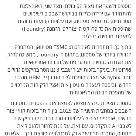
נוספים ולשפר את ניצול הקיבולת. מצד שני, היא נאלצת
להתמודד עם ירידה כללית בביקוש לשבבים לשימושים
מסורתיים, כמו סמארטפונים, ועם עלויות קבועות גבוהות
שהופכות את כל פרויקט הייצור לפי הזמנה (Foundry)
למאתגר מבחינה כלכלית.
בתוך כך, המתחרות לא מחכות: TSMC מטייוואן, המתחרה
הגדולה ביותר של סמסונג בתחום ה-Foundry, ממשיכה לחזק
את מעמדה כבחירה המועדפת של חברות אמריקאיות
ואירופיות, בעיקר בזכות ייצור שבבי 3 ננומטר בהיקפים גדולים
יותר. SK hynix מצדה הופכת לשם הנרדף ל-HBM מהדור
החדש, וביססה לעצמה מוניטין איתן אצל הלקוחות המרכזיים
של מהפכת הבינה המלאכותית.
סמסונג מציינת כי היא מצפה לצמצם את ההפסדים בחטיבת
השבבים במחצית השנייה של 2025, בין היתר בזכות קווי ייצור
חדשים, אופטימיזציה של עלויות וחזרה הדרגתית בביקושים
לשבבי AI מתקדמים. עם זאת, על מנת לחזור ולהוביל את
התחום, החברה תידרש לא רק לטכנולוגיה פורצת דרך – אלא גם