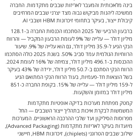
בינה מלאכותית והמעבר לאריזות שבבים מתקדמות. החברה
ממשיכה ליהנות מביקוש גבוה מצד יצרני שבבים המרחיבים
קיבולת ייצור, בעיקר בתחומי זיכרונות HBM ושבבי AI.
ברבעון הרביעי של 2025 הסתכמו הכנסות החברה ב-128.1
מיליון דולר — עלייה של 9% לעומת הרבעון המקביל — והרווח
הנקי הגיע ל-35.9 מיליון דולר, גם הוא עלייה של 9%. שיעור
הרווחיות הגולמית עמד סביב 50%. בשנת 2025 כולה הסתכמו
ההכנסות ב-496.1 מיליון דולר, צמיחה של 16% לעומת 2024.
הרווח הנקי הסתכם ב-50.7 מיליון דולר, ירידה של 43% בעיקר
בשל הוצאות חד-פעמיות, בעוד הרווח הנקי המתואם הגיע
ל-159 מיליון דולר — עלייה של 15%. בקופת החברה כ-851
מיליון דולר במזומן והשקעות.
קמטק מפתחת מערכות בדיקה אופטיות מתקדמות
המשמשות לבקרת איכות בתהליך ייצור השבבים — החל
מפרוסות הסיליקון ועד שלבי ההרכבה הראשוניים. המערכות
מיועדות בעיקר לאריזות מתקדמות (Advanced Packaging),
שילוב שבבים הטרוגני (chiplets), זיכרונות HBM, חיישני