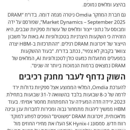
בהיצע ומלאים נמוכים.
גם חברת המחקר Omdia ניטרה מגמה דומה. בדו"ח “DRAM
Market Dynamics – September 2025”, שפורסם על ידה
ומבוסס על נתוני ייצור ומלאים של עשרות ספקיות שבבים, היא
הזהירה כי השקעות היצרניות בטכנולוגיות AI באות על חשבון
הייצור של זיכרונות DRAM רגילים. “ההתרכזות ב-HBM יצרה
צוואר בקבוק לא צפוי", נכתב בדו"ח. “בעוד ההשקעות
במפעלים מתועלות כמעט כולן לטכנולוגיות AI, המלאים של
DRAM נמצאים ברמות הנמוכות ביותר זה שנים".
השוק נדחף לעבר מחנק רכיבים
להערכת Omdia, המלאי הממוצע אצל ספקיות גדולות ירד
לרמה של כ-8 שבועות בלבד בהשוואה ל-31 שבועות בתחילת
2023.ירידה חדה המעידה על התפתחות מחסור אמיתי. בעוד
HBM ממשיך ליהנות מתמחור גבוה ומכירות לחברות ענן ובינה
מלאכותית, זיכרונות DRAM “פשוטים” הופכים לפתע למוקד
רווח חדש. סמסונג ו-SK Hynix העלו את מחירי החוזים מול