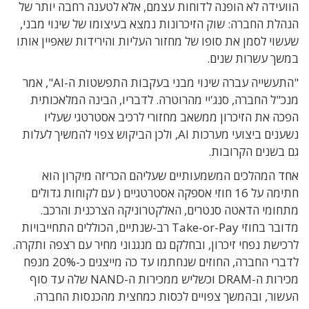
הוועידה לא הופנה לדוחות עצמם, אלא לטענה רחבה יותר של
הנהלת החברה: שוק הזיכרונות נמצא בעיצומו של שינוי מבני,
שעשוי לסמן את סופו של מחזור העליות והירידות שאפיין אותו
במשך עשרות שנים.
"התעשייה עברה שינוי מבני בעקבות התפשטות ה-AI", אמר
מנכ"ל החברה, סנג'יי מהרוטרה. לדבריו, הבינה המלאכותית
הפכה את הזיכרון ממשאב מחזורי לרכיב אסטרטגי שעליו
נשענים ביצועי מערכות AI, ולכן הביקוש צפוי להמשיך לעלות
גם בשנים הקרובות.
אחד המהלכים המשמעותיים שעליהם הכריזה מיקרון הוא
חתימה על 16 חוזי אספקה אסטרטגיים ( עם לקוחות גדולים
מתחומי הדאטה סנטרים, האלקטרוניקה הצרכנית והרכב.
מדובר בחוזי Take-or-Pay רב-שנתיים, הכוללים התחייבויות
לרכישת נפחי זיכרון, ובחלקם גם מנגנוני מחיר עם רצפה ותקרה.
לדברי החברה, החוזים שנחתמו עד כה מייצגים כ-20% מנפח
מכירות ה-DRAM וכשליש ממכירות ה-NAND שלה עד סוף
העשור, ובהמשך צפויים לכסות כמחצית מהכנסות החברה.