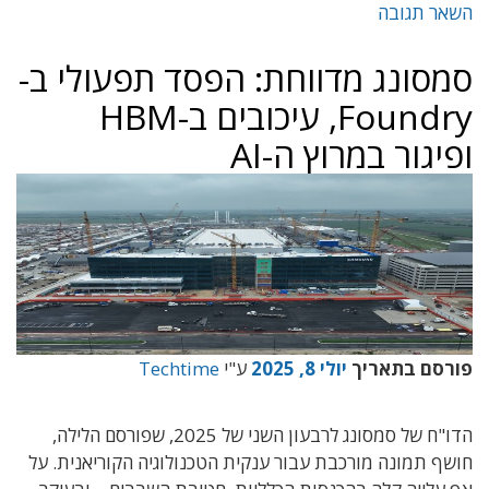
השאר תגובה
סמסונג מדווחת: הפסד תפעולי ב-
Foundry, עיכובים ב-HBM
ופיגור במרוץ ה-AI
פורסם בתאריך
יולי 8, 2025
ע"י
Techtime
הדו"ח של סמסונג לרבעון השני של 2025, שפורסם הלילה,
חושף תמונה מורכבת עבור ענקית הטכנולוגיה הקוריאנית. על