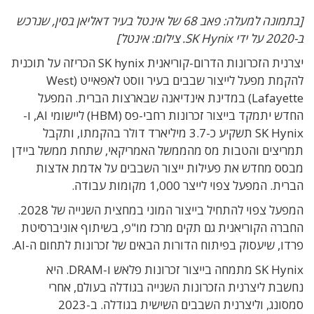
[בתמונה למעלה: פאב 68 של אינטל בעיר דאליאן בסין, שנרכש
ב-2020 על ידי SK Hynix. צילום: אינטל]
יצרנית הזכרונות הדרום-קוריאנית SK hynix הכריזה על תוכנית
להקמת מפעל לייצור שבבים בעיר ווסט לאפאייט (West
Lafayette) במדינת אינדיאנה שבארצות הברית. המפעל
החדש יתמקד בייצור זכרונות רחבי-פס (HBM) ליישומי AI, ו-
SK Hynix תשקיע כ-3.7 מיליארד דולר בהקמתו, ותקבל
תמריצים והטבות מס מהממשל האמריקאי, שתחת ממשל ביידן
מבסס מחדש את פעילות ייצור השבבים על אדמת אדצות
הברית. המפעל צפוי לייצר 1,000 מקומות עבודה.
המפעל צפוי להתחיל בייצור המוני במחצית השנייה של 2028.
החברה הקוריאנית גם תקים מרכז מו"פ, בשיתוף אוניברסיטת
פרדו, שיעסוק בפיתוח הדורות הבאים של זכרונות לתחום ה-AI.
SK Hynix מתמחה בייצור זכרונות פלאש ו-DRAM. היא
נחשבת ליצרנית הזכרונות השנייה בגודלה בעולם, אחרי
סמסונג, וליצרנית השבבים השישית בגודלה. ב-2023