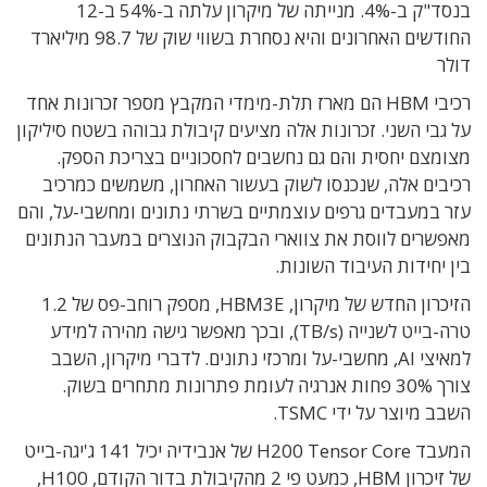
בנסד"ק ב-4%. מנייתה של מיקרון עלתה ב-54% ב-12
החודשים האחרונים והיא נסחרת בשווי שוק של 98.7 מיליארד
דולר
רכיבי HBM הם מארז תלת-מימדי המקבץ מספר זכרונות אחד
על גבי השני. זכרונות אלה מציעים קיבולת גבוהה בשטח סיליקון
מצומצם יחסית והם גם נחשבים לחסכוניים בצריכת הספק.
רכיבים אלה, שנכנסו לשוק בעשור האחרון, משמשים כמרכיב
עזר במעבדים גרפים עוצמתיים בשרתי נתונים ומחשבי-על, והם
מאפשרים לווסת את צווארי הבקבוק הנוצרים במעבר הנתונים
בין יחידות העיבוד השונות.
הזיכרון החדש של מיקרון, HBM3E, מספק רוחב-פס של 1.2
טרה-בייט לשנייה (TB/s), ובכך מאפשר גישה מהירה למידע
למאיצי AI, מחשבי-על ומרכזי נתונים. לדברי מיקרון, השבב
צורך 30% פחות אנרגיה לעומת פתרונות מתחרים בשוק.
השבב מיוצר על ידי TSMC.
המעבד H200 Tensor Core של אנבידיה יכיל 141 ג'יגה-בייט
של זיכרון HBM, כמעט פי 2 מהקיבולת בדור הקודם, H100,