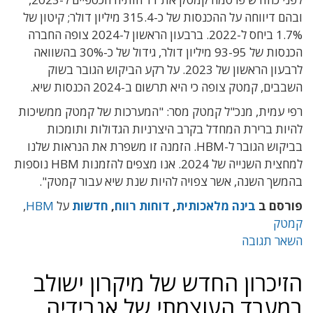
ובהם דיווחה על ההכנסות של כ-315.4 מיליון דולר; קיטון של
1.7% ביחס ל-2022. ברבעון הראשון ל-2024 צופה החברה
הכנסות של 93-95 מיליון דולר, גידול של כ-30% בהשוואה
לרבעון הראשון של 2023. על רקע הביקוש הגובר בשוק
השבבים, קמטק צופה כי היא תרשום ב-2024 הכנסות שיא.
רפי עמית, מנכ"ל קמטק
מסר: "המערכות של קמטק ממשיכות
להיות ברירת המחדל בקרב היצרניות הגדולות ותומכות
בביקוש הגובר ל-HBM. הזמנה זו משפרת את הנראות שלנו
למחצית השנייה של 2024. אנו מצפים להזמנות HBM נוספות
בהמשך השנה, אשר צפויה להיות שנת שיא עבור קמטק".
פורסם ב
בינה מלאכותית
,
דוחות רווח
,
חדשות
על
HBM
,
קמטק
השאר תגובה
הזיכרון החדש של מיקרון ישולב
במעבד העוצמתי של אנבידיה