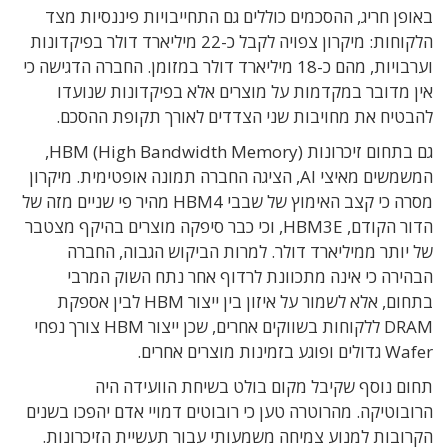
באופן חריג, ההסכמים כוללים גם התחייבויות פיננסיות מצד
הלקוחות: מיקרון צפויה לקבל כ-22 מיליארד דולר בפיקדונות
וערבויות, מהם כ-18 מיליארד דולר במזומן. החברה הדגישה כי
אין מדובר במקדמות על מוצרים אלא בפיקדונות שנועדו
להבטיח את מחויבות שני הצדדים לאורך תקופת ההסכם.
גם בתחום זיכרונות HBM (High Bandwidth Memory),
המשמשים מאיצי AI, הציגה החברה תמונה אופטימית. מיקרון
מסרה כי קצב האימוץ של שבבי HBM4 מהיר פי שניים מזה של
הדור הקודם, HBM3E, וכי כבר סיפקה מוצרים בהיקף מצטבר
של יותר ממיליארד דולר. למרות הביקוש הגבוה, החברה
הבהירה כי אינה מתכוונת לרדוף אחר נתח השוק המרבי
בתחום, אלא לשמור על איזון בין ייצור HBM לבין אספקת
DRAM ללקוחות בשווקים אחרים, שכן ייצור HBM צורך נפחי
Wafer גדולים ופוגע בזמינות מוצרים אחרים.
תחום נוסף שקיבל מקום בולט בשיחת הוועידה היה
הרובוטיקה. מהרוטרה טען כי רובוטים דמויי אדם יהפכו בשנים
הקרובות למנוע צמיחה משמעותי עבור תעשיית הזיכרונות.