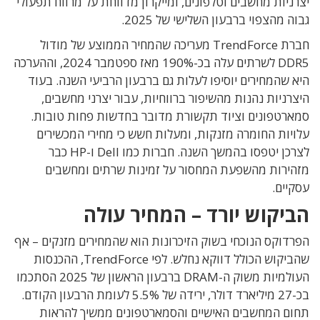
יצרניות מחשבים וטלפונים, ומייקרון מדווחת על מרווח תפעולי
גבוה מהצפוי ברבעון השלישי של 2025.
חברת TrendForce מעריכה שהמחיר הממוצע של מודול
DDR5 לשרתים עלה בכ-190% מאז ספטמבר 2024, וההערכה
היא שהמחירים יוסיפו לעלות גם ברבעון הרביעי השנה. בעוד
היצרניות נהנות מהשיפור ברווחיות, עבור יצרני מחשבים,
סמארטפונים וציוד תקשורת מדובר בחדשות פחות טובות.
עלויות החומרה מזנקות, ומעלות חשש כי מחירי המכשירים
לצרכן יטפסו בהמשך השנה. חברות כמו Dell ו-HP כבר
מזהירות מהשפעת המחסור על זמינות שרתים ומחשבים
עסקיים.
הביקוש יורד – המחיר עולה
הפרדוקס הנוכחי בשוק הזיכרונות הוא שהמחירים מזנקים – אף
שהביקוש הכולל דווקא נחלש. לפי TrendForce, ההכנסות
העולמיות משוק ה-DRAM ברבעון הראשון של 2025 הסתכמו
בכ-27 מיליארד דולר, ירידה של 5.5% לעומת הרבעון הקודם.
תחום המחשבים האישיים והסמארטפונים ממשיך להראות