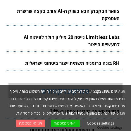
צוואר הבקבוק הבא בשוק ה-AI אורב בקצה שרשרת
האספקה
Limitless Labs גייסה 20 מיליון דולר לפיתוח AI
לתעשיית הייצור
RH בונה ברומניה תשתית ייצור ביטחוני ישראלית
סמיקונדקטורס
אנו עושים שימוש בקבצי עוגיות לצרכים שיווקיים ושיפור חוויית השימוש באתר. איסוף
המידע באתר נעשה באופן אנונימי, למעט בטפסי יצירת קשר והרשמה לניוזלטר בהם
אתם מתבקשים למלא פרטים אישיים. אנו עושים שימוש במגוון תוכנות לאיסוף וניתוח
מכירות טאואר ברבעון צמחו ב-24%
אנליטי של הנתונים באופן אנונימי לרבות: גוגל אנליטיקס, פייסבוק פיקסל ועוד.
Cookies settings
אני מסכימ/ה
אני לא מסכימ/ה
Cookies settings
אינטל מגבשת תשתית פעילות ייעודית בתחום