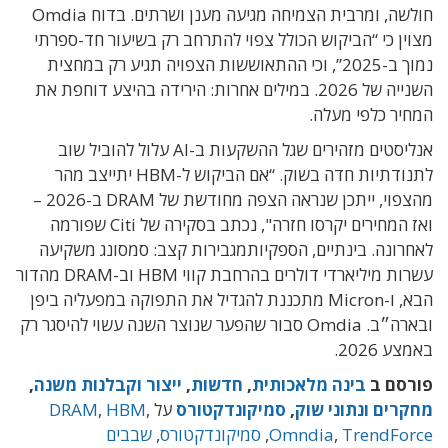
חולשה, ומרבית הצמיחה מגיעה מענן ושרתים. בדוח Omdia
מצוין כי “הביקוש הכולל צפוי להתרחב רק בשיעור חד-ספרתי
נמוך ב-2025”, וכי ההתאוששות הצפויה תגיע רק במחצית
השנייה של 2026. במילים אחרות: הירידה בהיצע דוחפת את
המחיר כלפי מעלה.
אנליסטים מזהירים שגל ההשקעות ב-AI עלול להוביל שוב
לתנודתיות חדה בשוק. “אם הביקוש ל-HBM יתייצב מהר
מהצפוי, ייתכן שנראה הצפה מחודשת של DRAM ב-2026 –
ואז המחירים יקרסו חזרה", נכתב בסקירה של Citi שפורמה
לאחרונה. בינתיים, הספקיותמגבירות קצב: סמסונג משקיעה
עשרות מיליארדי דולרים בהרחבת קווי HBM וב-DRAM מהדור
הבא, ו-Micron מתכננת להגדיל את התפוקה במפעליה ביפן
ובארה״ב. Omdia סבור שהפער שנוצר השנה עשוי להיסגר רק
באמצע 2026.
פורסם ב
בינה מלאכותית
,
חדשות
,
ייצור וקבלנות משנה
,
מחקרים ונתוני שוק
,
סמיקונדקטורס
על
,
HBM
,
DRAM
TrendForce
,
Omndia
,
סמיקונדקטורס
,
שבבים