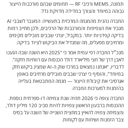
תמונה, MEMS ורכיבי RF — תחומים שבהם מורכבות הייצור
גבוהה במיוחד והצורך במדידה מדויקת גדל.
החברה נהנית מהמגמה המרכזית בתעשייה: המעבר לשבבי AI
מגביר את הצפיפות והמורכבות של הרכיבים, ולכן מחייב רמות
בדיקה קפדניות יותר. במקביל, יצרני שבבים מובילים מקימים
ומרחיבים מפעלים, מה שמגדיל את הביקוש לציוד בדיקה.
מנכ״ל החברה רפי עמית אמר כי “2025 היא השנה שבה הגענו
לאבן דרך של חצי מיליארד דולר הכנסות עם רווחיות חזקה”.
לדבריו, “אנחנו נמצאים במרכז שוק ה-AI שמציג ביקוש חזק
במיוחד”, והוסיף כי יצרני שבבים מובילים מרחיבים באופן
אגרסיבי את קיבולת הייצור — מגמה המתבטאת בעלייה
בהזמנות למערכות החברה.
החברה צופה כי 2026 תהיה שנת צמיחה דו-ספרתית נוספת.
ההכנסות ברבעון הראשון צפויות להיות סביב 120 מיליון דולר,
והצמיחה צפויה להאיץ במחצית השנייה של השנה על בסיס
צבר הזמנות ושיחות עם לקוחות.