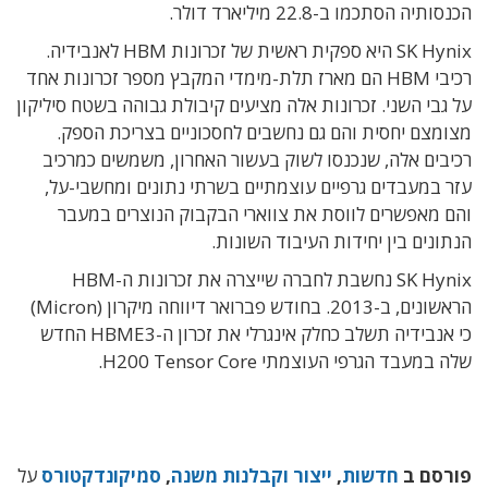
הכנסותיה הסתכמו ב-22.8 מיליארד דולר.
SK Hynix היא ספקית ראשית של זכרונות HBM לאנבידיה.
רכיבי HBM הם מארז תלת-מימדי המקבץ מספר זכרונות אחד
על גבי השני. זכרונות אלה מציעים קיבולת גבוהה בשטח סיליקון
מצומצם יחסית והם גם נחשבים לחסכוניים בצריכת הספק.
רכיבים אלה, שנכנסו לשוק בעשור האחרון, משמשים כמרכיב
עזר במעבדים גרפיים עוצמתיים בשרתי נתונים ומחשבי-על,
והם מאפשרים לווסת את צווארי הבקבוק הנוצרים במעבר
הנתונים בין יחידות העיבוד השונות.
SK Hynix נחשבת לחברה שייצרה את זכרונות ה-HBM
הראשונים, ב-2013. בחודש פברואר דיווחה מיקרון (Micron)
כי אנבידיה תשלב כחלק אינגרלי את זכרון ה-HBME3 החדש
שלה במעבד הגרפי העוצמתי H200 Tensor Core.
פורסם ב
חדשות
,
ייצור וקבלנות משנה
,
סמיקונדקטורס
על