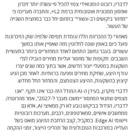
לדבריו, רובוט הומנואידי צפוי להכיל פי עשרה יותר זיכרון
ואחסון ממכונית אוטונומית ברמת L2+, והחברה מעריכה כי
"מחזור ביקושים רב-עשורי" בתחום יחל כבר במחצית השנייה
של העשור.
מאחורי כל ההכרזות הללו עומדת תפיסה שלפיה שוק הזיכרונות
פועל כיום באופן שונה לחלוטין מזה שאפיין אותו במשך
עשורים. בעבר נחשב התחום לאחד המחזוריים ביותר בתעשיית
השבבים: תקופות של מחסור ועליות מחירים הובילו לגלי
השקעות במפעלי ייצור חדשים, אשר בתוך כמה שנים יצרו
עודף היצע, שחיקת מחירים ופגיעה ברווחיות. לאחר מכן הגיע
קיצוץ בהשקעות, ההיצע הצטמצם, והמחזור החל מחדש.
לדברי מיקרון, בעידן ה-AI המודל הזה כבר אינו תקף. "אנו
מצפים שתנאי המחסור יימשכו מעבר ל-2027", אמר מהרוטרה.
לדבריו, הגידול בביקוש נובע לא רק ממאיצי AI, אלא גם
ממחשבים אישיים, סמארטפונים, רכבים, מערכות רובוטיות
ויישומי Edge AI. במקביל, קצב הרחבת ההיצע מואט בשל
העלייה במורכבות הטכנולוגית של תהליכי הייצור, זמני ההקמה