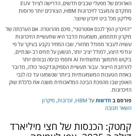
הארוכים של מפעלי שבבים חדשים, הדרישה לציוד EUV
מתקדם והמעבר לזיכרונות HBM, הצורכים יותר פרוסות
סיליקון מכל ביט זיכרון שיוצר.
"הזיכרון הפך לנכס אסטרטגי", סיכם מהרוטרה. אם הערכתה של
מיקרון תתממש, משמעות הדבר היא שתעשיית הזיכרונות
עשויה לעבור ממודל מחזורי, שבו המחיר נקבע בעיקר על פי
עודפי היצע, למודל יציב יותר, הנשען על חוזים רב-שנתיים,
ביקוש מתמשך מתשתיות AI וחסמי כניסה גבוהים יותר
להרחבת הייצור. עבור תעשיית הסמיקונדקטור כולה, מדובר
באחת הטענות המשמעותיות ביותר שנשמעו עד כה לגבי
האופן שבו מהפכת הבינה המלאכותית משנה את כלכלת שוק
הזיכרונות.
פורסם ב
חדשות
על
HBM
,
זכרונות
,
מיקרון
השאר תגובה
קמטק: הכנסות של חצי מיליארד