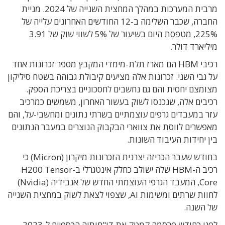
מרבית המערכות במהלך המחצית השנייה של 2024. מניית
החברה, שכבר השלימה ב-12 החודשים האחרונים עלייה של
225%, מטפסת היום בשיעור של 5% לשווי שוק של 3.91
מיליארד דולר.
רכיבי HBM הם מארז תלת-מימדי המקבץ מספר זכרונות אחד
על גבי השני. זכרונות אלה מציעים קיבולת גבוהה בשטח סיליקון
מצומצם יחסית והם גם נחשבים לחסכוניים בצריכת הספק.
רכיבים אלה, שנכנסו לשוק בעשור האחרון, משמשים כמרכיב
עזר במעבדים גרפים עוצמתיים בשרתי נתונים ומחשבי-על, והם
מאפשרים לווסת את צווארי הבקבוק הנוצרים במעבר הנתונים
בין יחידות העיבוד השונות.
בחודש שעבר הכריזה יצרנית הזכרונות מיקרון (Micron) כי
רכיב ה-HBM שלה ישולב כחלק אינטגרלי ב-H200 Tensor
Core, המעבד הגרפי העוצמתי החדש של אנבידיה (Nvidia)
לחוות שרתים ומשימות AI, שצפוי לצאת לשוק במחצית השנייה
של השנה.
לפני כחודש פרסמה קמטק את דו"חותיה הכספיים ל-2023,