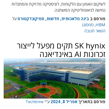
לשיקום האמון עם הלקוחות, לוגיסטיקה מדויקת והסתגלות
גמישה לגיאופוליטיקה המשתנה.
פורסם ב
בינה מלאכותית
,
חדשות
,
סמיקונדקטורס
על
HBM
,
סמסונג
השאר תגובה
SK hynix תקים מפעל לייצור
זכרונות AI באינדיאנה
פורסם בתאריך
אפריל 8, 2024
ע"י
Techtime