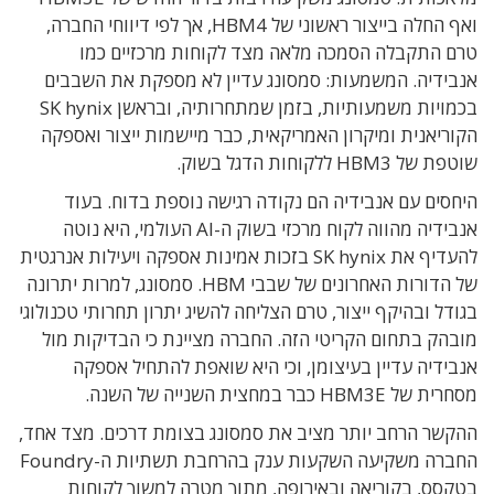
ואף החלה בייצור ראשוני של HBM4, אך לפי דיווחי החברה,
טרם התקבלה הסמכה מלאה מצד לקוחות מרכזיים כמו
אנבידיה. המשמעות: סמסונג עדיין לא מספקת את השבבים
בכמויות משמעותיות, בזמן שמתחרותיה, ובראשן SK hynix
הקוריאנית ומיקרון האמריקאית, כבר מיישמות ייצור ואספקה
שוטפת של HBM3 ללקוחות הדגל בשוק.
היחסים עם אנבידיה הם נקודה רגישה נוספת בדוח. בעוד
אנבידיה מהווה לקוח מרכזי בשוק ה-AI העולמי, היא נוטה
להעדיף את SK hynix בזכות אמינות אספקה ויעילות אנרגטית
של הדורות האחרונים של שבבי HBM. סמסונג, למרות יתרונה
בגודל ובהיקף ייצור, טרם הצליחה להשיג יתרון תחרותי טכנולוגי
מובהק בתחום הקריטי הזה. החברה מציינת כי הבדיקות מול
אנבידיה עדיין בעיצומן, וכי היא שואפת להתחיל אספקה
מסחרית של HBM3E כבר במחצית השנייה של השנה.
ההקשר הרחב יותר מציב את סמסונג בצומת דרכים. מצד אחד,
החברה משקיעה השקעות ענק בהרחבת תשתיות ה-Foundry
בטקסס, בקוריאה ובאירופה, מתוך מטרה למשוך לקוחות