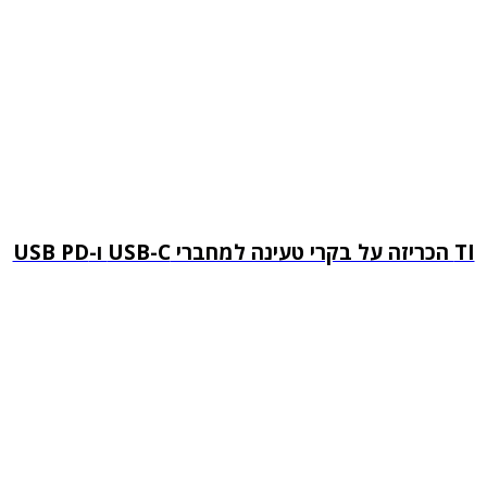
TI הכריזה על בקרי טעינה למחברי USB-C ו-USB PD