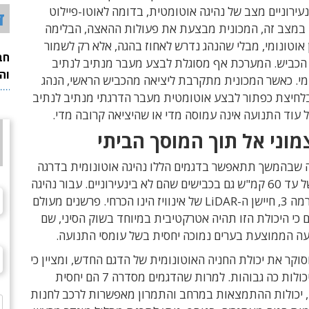
עירוניים מצב של נהיגה אוטומטית, בדומה לאוטו-פיילוט
ד
 במצב זה, המכונית מבצעת את פעולות ההאצה, הבלימה
ן אוטונומי, מבלי שהנהג נדרש לאחוז בהגה, אלא רק לשמור
חב
הכביש. המערכת אף מסוגלת לבצע מעבר מנתיב לנתיב
וה
מי. כאשר המכונית מתקרבת ליציאה מהכביש הראשי, הנהג
 בלחיצת כפתור לבצע אוטומטית מעבר הדרגתי מנתיב לנתיב
ל עוד התנועה אינה עמוסה מדי או שהיציאה קרובה מדי.
צמוני אל תוך המוסך הביתי
עה שבהמשך תתאפשר בדגמים הללו נהיגה אוטונומית בדרגה
3 במהירות של עד 60 קמ"ש גם בכבישים שהם לא בינעירוניים. עבור נהיגה
אוטונומית ברמה 3, חיישן ה-LiDAR של אינוויז הינו הכרחי. פרשנים מעולם
 כי היכולת הזו תהיה אטרקטיבית במיוחד בשוק הסיני, שם
עה הממוצעת בערים נמוכה יחסית בשל עומסי התנועה.
סוקר את יכולת החניה האוטונומית של הדגם החדש, ומציין כי
טרם נתקל ביכולות כה גבוהות. למרות שהדגמים מסדרה 7 הם יחסית
ם, יכולות ההתמצאות במרחב והתמרון מאפשרות לרכב לחנות