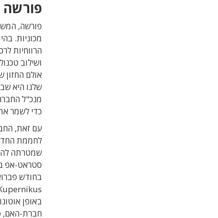
פורשה ל
מכוניות. בהי
הרווחיות לרכ
ושילוב טכנול
אולם החזון ש
שלנו היא שבמ
מנכ"ל החברה 
כדי לשמר את 
שמטרתה להבי
סטראט-אפ בת
בחודש פברוא
באופן אוטונו
חברת-האם, פו