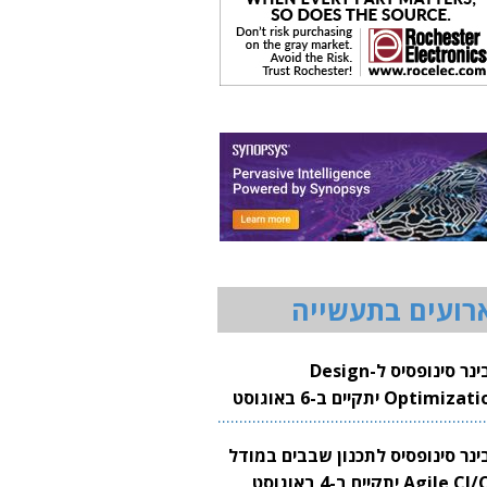
רועים בתעשייה
וובינר סינופסיס ל-Design
Optimization יתקיים ב-6 באוגוסט
20
בינר סינופסיס לתכנון שבבים במודל
Agile CI/CD יתקיים ב-4 באוגוסט