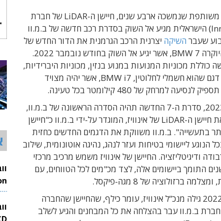
לאחר עבודה משותפת שנמשכה ארבע שנים, חיישן ה-LiDAR של חברת
אינוויז (Innoviz) הישראלית מגיע אל השוק בסדרת רכב חדשה של ב.מ.וו
השיקה
יצרנית הרכב הגרמנית את הדור החדש של
סדרת רכבי היוקרה BMW 7, אשר יגיע אל השוק בחודש נובמבר 2022.
כוללת מכוניות המנועות במנוע בנזין, מכוניות היברידיות,
ולראשונה גם דגם שהוא חשמלי לחלוטין, BMW i7, אשר יהיה מצויד
נסיעה למרחק של 480 קילומטר בכל טעינה.
החל משנת 2023, סדרת ה-7 החדשה תהיה הסדרה הראשונה של ב.מ.וו,
אשר תכלול את חיישן ה-LiDAR של אינוויז, המוגדר על-ידי ב.מ.וו כ"חיישן
ר בתעשייה". ב.מ.וו משווקת את הדגמים החדשים כחזית
א
ל הנוגע ליישומי בטיחות ועזר לנהג, נהיגה אוטונומית, שילוב
ודה ודיגיטליזציה. החיישן של אינוויז משמש מרכיב מרכזי
ים התומך ביישומים אלה, לצד מכ"מים לכל הטווחים, עם
למה ברזולוציה של 8 מגה-פיקסל.
26
בחודש מרץ 2022 גילה מנכ”ל אינוויז, עומר כילף, שהחיישן שהחברה
וו
חברת ב.מ.וו עבר בהצלחה את כל המבחנים והגיע לשלב