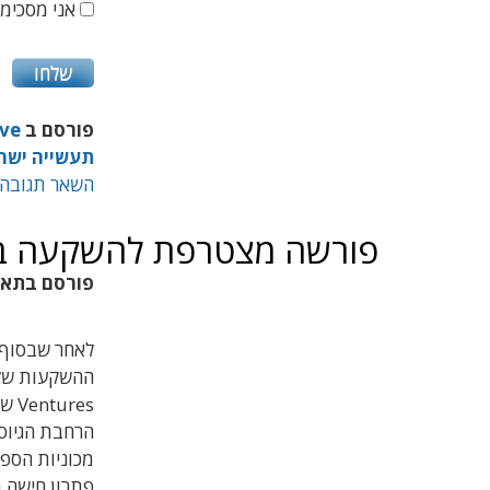
אני מסכימ/
פורסם ב
ve
תעשייה ישר
השאר תגובה
פורשה מצטרפת להשקעה ב-TriEye התל אביב
פורסם בתא
Ventures של דב מורן, היום מודיעה חברת
פתרון חישה 