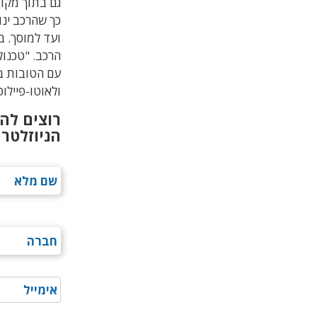
גם בתוך מקומ
כך שהרכב ינו
ועד למוסך. ב
הרכב.
"טכנול
ולאוטו-פיילו
רוצים לה
הניוזלטר 