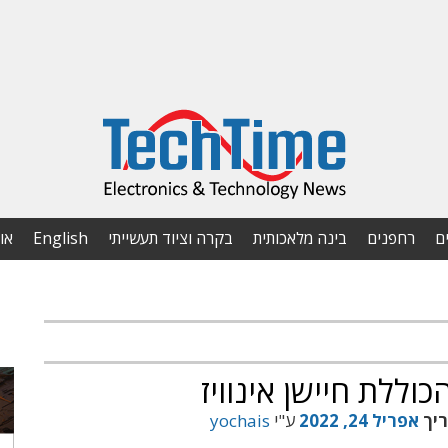
ם
רחפנים
בינה מלאכותית
בקרה וציוד תעשייתי
English
או
ריך
אפריל 24, 2022
ע"י
yochais