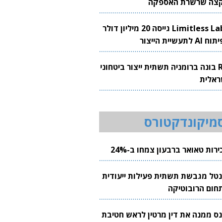
צה שרשרת האספקה
Limitless Labs גייסה 20 מיליון דולר
AI לתעשיית הייצור
RH בונה ברומניה תשתית ייצור ביטחוני
ראלית
מיקונדקטורס
רות טאואר ברבעון צמחו ב-24%
נטל מגבשת תשתית פעילות ייעודית
חום הרובוטיקה
נס ממנה את דין מרטין לראש חטיבת