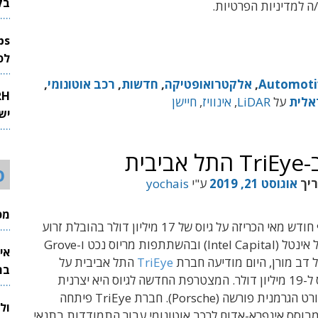
בק
ה למדיניות הפרטיות.
לפיתוח 
Automoti
,
אלקטרואופטיקה
,
חדשות
,
רכב אוטונומי
,
אלית
על
LiDAR
,
אינוויז
,
חיישן
יש
ית
ס
ריך
אוגוסט 21, 2019
ע"י
yochais
מכי
לאחר שבסוף חודש מאי הכריזה על גיוס של 17 מיליון דולר בהובלת זרוע
ההשקעות של אינטל (Intel Capital) ובהשתתפות מריוס נכט ו-Grove
אי
TriEye
התל אביבית על
בת
הרחבת הגיוס ל-19 מיליון דולר. המצטרפת החדשה לגיוס היא יצרנית
מכוניות הספורט הגרמנית פורשה (Porsche). חברת TriEye פיתחה
ול
מבוסס אינפרא-אדום לרכב אוטונומי עבור התמודדות בתנאי