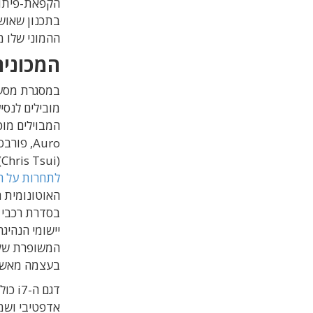
בתכנון שאושר 
ההמוני שלו מתח
המכונית
במסגרת מסע ה
מובילים לנסי
Auro, פ
(Chris Tsui) מהאתר The Drive. במאמר בכותרת
לתחרות על הנ
האוטונומית ה
בסדרת רכבי ה
יישומי הנהיגה
המשופרת של ח
בעצמה מאשר 