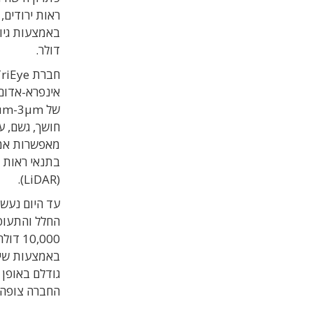
ראות ירודים,
דולר.
חברת
אינפרא-אדום 
של 1.4µm-3µm.
חושך, גשם, 
מאפשרות אמינ
בתנאי ראות י
(LiDAR).
עד היום נעשה
החלל והתעופה
10,000 דולר.
גודלם באופן 
החברה צופה כי