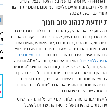
הקפאת-פיתוח (Freeze). פירוש הדבר שמרגע זה אסור לבצע שינויים
26
על-ידי ב.מ.וו, והוא ייכנס לייצור במתכונתו הנוכחית. הייצור
יל כבר בשנת 2022.
א
 יודעת לנהוג טוב ממך
שיווק לקראת ההשקה, הזמינה ב.מ.וו בלוגרים וכתבי רכב
רא
עות מבחן בדגמים החדשים, אשר הניבו טורי ביקורת באתרים
מצט
המבוילים מוכרים בתעשיית הרכב, דוגמת The Drive, Which Car, HT
ורבס ועוד. אחד מהכתבים שביצעו נסיעת מבחן היה כריס צואי
לי
"ב.מ.וו מצטרפת
תר
היגה ללא ידיים"
, הוא התפעל ממערכות ה-ADAS והנהיגה
נשענות על החיישן של אינוויז, וסיכם את החוויה: "המכוניות
סדאן החדשה יודעות לנהוג יותר טוב מכם". כריס מציין כי
 החצי-אוטונומית בכבישים בינעירוניים, כמו גם היכולת
ניה אוטונומית, הופכים את הרכב "יותר למכונה שנוהגת
מכונה שמיועדת שינהגו בה".
דגם ה-i7 כולל יישומי עזר ברמה 2 (כלומר, עם ידיים על ההגה) של שיוט
אדפטיבי ושמירת נתיב. במהירות של עד 140 קמ"ש ניתן להפעיל