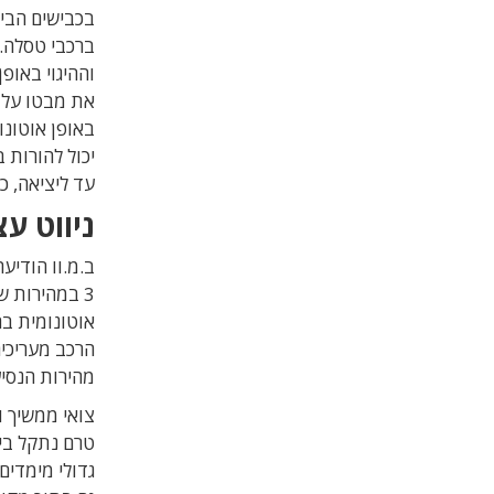
בכבישים הבינ
ברכבי טסלה.
וההיגוי באופ
את מבטו על 
באופן אוטונו
יכול להורות
עד ליציאה, כ
ניווט ע
ב.מ.וו הודי
הרכב מעריכים
מהירות הנסי
צואי ממשיך ו
גדולי מימדי