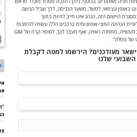
ות חניה מאתגרים. בנוסף, ניתן
לתכנת מסלול מוגדר מראש
וט באופן עצמאי, למשל, משער הכניסה, דרך שביל הגישה
מסגרת היישום הזה, הנהג אינו חייב להיות בתוך
א
וגיית הנהיגה החצי-אוטונומית ברכבים הללו עשויה להימנות
עם הטובות בתעשייה, מתחרה ראויה, ואף מעבר לכך, לסופר-קרוז של GM
ט של טסלה".
ישאר מעודכנים? הירשמו למטה לקבלת
השבועי שלנו
י
אי
את
לש
המ