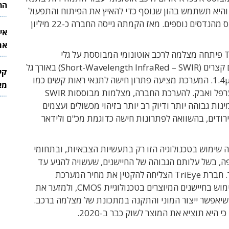
הר
 והיא תשתמש בהון שנוסף כדי להאיץ את הפיתוח והתפעול
באמצעות גיוס מהנדסים נוספים. מאז הקמתה גייסה החברה כ-22 מיליון
אי
את
TriEye פיתחה מצלמה לרכב אוטונומי המבוססת על גלי
לש
קצרים (
Short-Wavelength InfraRed – SWIR) באורך גל
קי
המערכת מציעה פתרון חישה לתנאי ראות קשים כמו
מאר
ערפל ואבק. להערכת החברה, מצלמות מבוססות
SWIR
ות גבוהה יותר ודיוק רב יותר בזיהוי מכשולים ועצמים
רודים, בהשוואה לפתרונות חישה כדוגמת מכ"ם ולידאר
 שימוש בטכנולוגיה הזו רק בתעשיות הצבאיות, ובתחומי
, בשל עלותם הגבוהה של החיישנים, שעשויה להגיע עד
חברת
TriEye
הצליחה להקטין את מחיר המערכת
באמצעות שימוש בחיישנים המיוצרים בטכנולוגיית CMOS, ולמזער את
שיאפשר ייצור המוני והתקנה במתכונת של מצלמה ברכב.
 היא תוציא את המוצר לשוק כבר ב-2020.