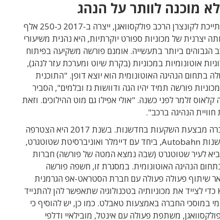
א מוכנה לוותר על הנהג
פורשה, המשתייכת לקונצרן הרכב פולקסוואגן, ייצרה ב-2017 כ-250 אלף
ותה יצרנית של מכוניות ספורט יוקרתיות, היא נהנית משיעורי
ב הגבוהים ביותר בתעשייה. אומנם פורשה משקיעה בפיתוח
וגיות אוטונומיות במכוניות (בקרת שיוט ומערכת עזר לנהג),
לה בתחום הנהיגה האוטונומית הוא יוצא דופן. "התוכנית
כוניות פורשה תמיד יהיו הגה ודוושות גז ובלמים", הסביר
קלאוס זלמר לפני כשנה. "אולי אפילו גם מוט ההילוכים. וזאת
חוויית הנהיגה ברכב".
עם זאת, החברה מבצעת השקעות בחדשנות. בשנת 2017 היא הצטרפה
לחממת החדשנות Autobahn, ביחד עם דיימלר ואוניברסיטת שטוטגרט,
א לעיר שטוטגרט (שבה נמצא המטה של פורשה) חברות
חום הנהיגה האוטונומית. במסגרת זו, חשפה פורשה
ר שיתוף פעולה פעולה עם חברת הסטראט-אפ הגרמנית
Kupernikus כדי לצייד את מכוניותיה בטכנולוגיה שתאפשר להן להתנייד
מי במוסכי החברה באמצעות טאבלט. כמו כן, יש להוסיף כי
לקסוואגן, משתפת פעולה עם אינטל, מובילאיי ודלפי