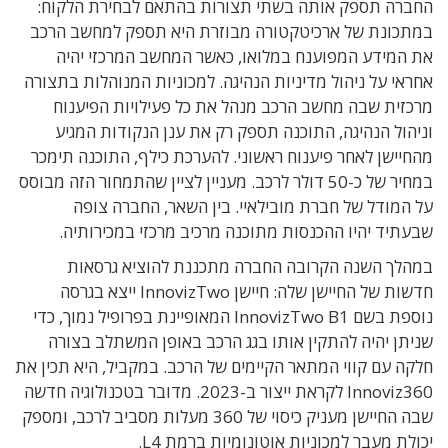
החברה תספק אותה בשתי תצורות בהתאם לבחירת הלקוח:
במתכונת של ארכיטקטורה מבוזרת היא תספק למחשב הרכב
את המידע המפוענח במלואו, כאשר המחשב המרכזי יהיה
אחראי על ניהול מדיניות הנהיגה. למכוניות המנוהלות בתצורה
מרכזית שבה מחשב הרכב מנהל את כל פעילויות הפיענוח
וניהול הנהיגה, התוכנה תספק רק את ענן הנקודות המגיע
מהחיישן לאחר פיענוח ראשוני. להערכת כילף, התוכנה תימכר
במחיר של כ-50 דולר לרכב. מעניין לציין שהתמחור הזה מבוסס
על המודל של חברת מובילאיי. בין השאר, החברה צופה
שבעתיד יהיו ההכנסות מתוכנה מרכיב מרכזי במכירותיה.
במהלך השנה הקרובה החברה מתכננת להוציא גרסאות
חדשות של החיישן שלה: חיישן InnovizTwo ייצא בגרסה
נוספת בשם InnovizTwo B1 המאופיינת בפרופיל נמוך, כדי
שניתן יהיה להתקין אותו בגג הרכב באופן המשתלב בצורה
חלקה עם קווי המתאר הקיימים של הרכב. במקביל, היא תכין את
Innoviz360 לקראת ייצור ב-2023. מדובר בטכנולוגיה חדשה
שבה החיישן מעניק כיסוי של 360 מעלות מסביב לרכב, ומספק
יכולת מעבר למכוניות אוטונומיות ברמת L4.