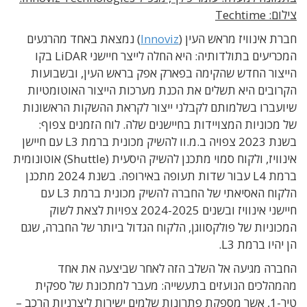
צילום: Techtime
חברת אינוויז מראש העין (
Innoviz
) נמצאת באחד מהרגעים
המכריעים בתולדותיה: היא החלה לייצר חיישני LiDAR בקו
הייצור החדש שהקימה בפארק אפק בראש העין, ובשבועות
הקרובים היא תשלים את הכנת מערכות הייצור האוטומטיות
שיועברו בשלמותם לקבלני ייצור לקראת ההשקות הראשונות
של מכוניות המצויידות בחיישנים שלה. לוח הזמנים צפוף:
בשנת 2023 צפויה ב.מ.וו להשיק מכונית ברמת L3 עם חיישן
אינוויז, ולקוח סמוי מתכנן להשיק היסעית (Shuttle) אוטונומית
ברמת L4 עבור שדות תעופה באירופה. בשנת 2024 מתכנן
הלקוח האסיאתי של החברה להשיק מכונית ברמת L3 עם
חיישני אינוויז ובשנים 2024-2025 צפויות לצאת לשוק
המכוניות של פולקסווגן, הלקוח הגדול ביותר של החברה, שגם
הן יהיו ברמת L3.
החברה מגיעה אל השלב הזה לאחר שביצעה את אחד
מהמהלכים הנועזים בתעשייה: מעבר למתכונת של ספקית
טיר-1, אשר מספקת פתרונות שלמים ישירות ליצרניות הרכב –