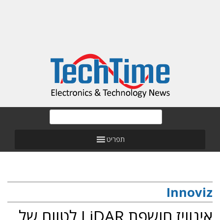
תפריט
Innoviz
אינוויז חושפת LiDAR לטווח של