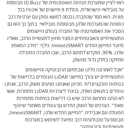
ראוי לציין שמערכת הנהיגה האוטונומית של ID.Buzz מבוססת
על מובילאיי הישראלית, וכוללת 9 חיישנים של אינוויז בכל
מונית. הוא מסר שהחברה נכנסה למשא ומתן עם יצרניות רכב
נוספות שהמערכות שלהן מבוססות מובילאיי. בתוך כך הוא גם
הסביר את האסטרטגיה של החברה בעולם היישומים
התעשייתיים והאבטחתיים המצוי מחוץ לתעשיית הרכב, שאליו
מיועד החיישן החדש InnovizSMART. כילף: "מירב המאמץ
שלנו, 95%, מוקדש לתחום הרכב, שבו החברה המובילה
מחזיקה בחלק גדול מהשוק.
"אבל לאחרונה גילינו שבתחום הרובוטיקה והיישומים
התעשייתיים יש צורך בחיישני LiDAR העומדים בדרישות של
בטיחות פונקציונלית. מכיוון שאנחנו מגיעים משוק הרכב, אנחנו
עומדים בתנאים האלה, בניגוד ליצרניות LiDAR מתחרות, אשר
לא הגיעו מתחום הרכב שיש בו דרישות בטיחות מחמירות
מאוד". הצרכים של השוק החדש גם עומדים מאחורי שיתוף
הפעולה עם אנבידיה: "החיישן החדש שלנו, InnovizSMART,
מבוסס על טכנולוגיות רכב ומיועד לשימוש במערכות
תעשייתיות ורובוטיקה".