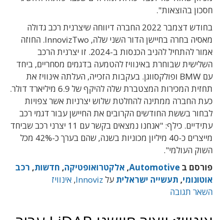
חסכון בהוצאות".
בחודש דצמבר 2022 החברה דיווחה שיצרנית רכב גדולה
מאסיה בחרה בחיישן הדור השני שלה, InnovizTwo. החוזה
אמור להתחיל להניב הכנסות ב-2024. זו יצרנית הרכב
השלישית שבוחרת באינוויז להטמעה בדגמים מסחריים, ביחד
עם BMW ופולקסווגן. בעקבות הזכייה, העלתה אינוויז את
תחזית המכירות המצטברת שלה להיקף של 6.9 מיליארד דולר.
כעת החברה ממתינה להחלטת שלוש יצרניות אשר צפויות
לבחור בששת החודשים הקרובים את החיישן עבור דגמי רכב
עתידיים. כילף: "אנחנו נמצאים בקשר עם 11 יצרני רכב שביחד
מייצרים כ-40 מיליון מכוניות בשנה, שהם בערך כ-42% מכל
השוק העולמי".
פורסם ב
Automotive
,
אלקטרואופטיקה
,
חדשות
,
רכב
אוטונומי
,
תעשייה ישראלית
על
Innoviz
,
אינוויז
השאר תגובה