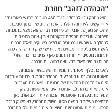
"הבהלה לזהב" חוזרת
"הוא מספק גילוי למרחק של עד 450 מטר גם בתנאי ראות ומזג
אוויר קשים. לאחרונה השלמנו את השילוב שלו בתוך סביבת
Jetson Orin של אנבידיה. פירוש הדבר שהוא נמצא בתוכניות
הייחוס שאנבידיה מספקת ללקוחות אורין. אחת מהסיבות
למהלך היא שהאינטגרטורים הגדולים בשווקים האלה מרבים
להשתמש בג'טסון". מבחינת אינוויז יש לשוק החדש הזה כמה
יתרונות נוספים: "לוחות הזמנים כאן קצרים בהרבה, ושולי
הרווח גבוהים מאוד בהשוואה לתעשיית הרכב".
להערכת כילף, מסתמנת מגמה חדשה בשוק המכוניות
האוטונומיות: "הוא חוזר לעידן הבהלה לזהב. היצרניות עובדות
היום על הדגמים החדשים של מכוניות, ומאמצות מערכות
אוטונומיות ברמת L3. אנחנו רואים התאוששות בשוק
המערכות בעלות האוטונומיה הגבוהה יותר, L4, אולם כאן
הדחיפה העיקרית מגיעה מכיוון השוק המסחרי, לא משוק הרכב
הפרטי: מוניות אוטונומיות, משאיות אוטונומיות וכלי תחבורה