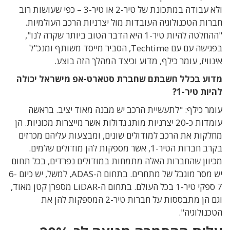
ולא עבודה במתכונת של טיר-2 או טיר-3 – כפי שעושות רוב
חברות הטכנולוגיה העובדות מול יצרניות הרכב העולמיות.
"ההחלטה להיות טיר-1 היא הדבר הטוב ביותר שקרה לנו",
בפגישה עם עם Techtime, הסביר מייסד משותף ומנכ"ל
אינוויז, עומר כילף, מדוע וכיצד המהלך הזה בוצע.
מדוע בכלל חשבתם שחברת סטארט-אפ מישראל יכולה
להיות טיר-1?
עומר כילף: "לתעשיית הרכב יש מבנה מאוד יציב. בראשה
עומדות כ-20 יצרניות מותג גדולות אשר מייצרות מכוניות. הן
מחלקות את הרכב למודולים שונים, ומבצעות עליהם מכרזים
בקרב חברות הטיר-1, אשר מספקות להן מודולים שלמים.
מכיוון שהחברות האלה מתמחות במודולים נפרדים, בכל תחום
יש מסר מוגבל של מתחרים. בתחום ה-ADAS, למשל, יש כיום 6-
7 ספקי טיר-1 בכל העולם. בתחום ה-LiDAR מספרן קטן מאוד,
וגם הן מתבססות על חברות טיר-2 המספקות להן את
הטכנולוגיה".