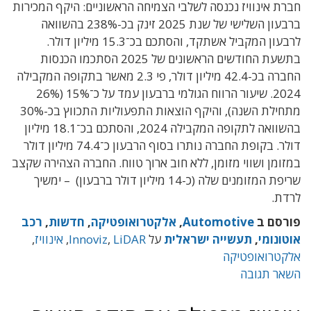
חברת אינוויז נכנסה לשלבי הצמיחה הראשוניים: היקף המכירות
ברבעון השלישי של שנת 2025 זינק בכ-238% בהשוואה
לרבעון המקביל אשתקד, והסתכם בכ־15.3 מיליון דולר.
בתשעת החודשים הראשונים של 2025 הסתכמו הכנסות
החברה בכ-42.4 מיליון דולר, פי 2.3 מאשר בתקופה המקבילה
2024. שיעור הרווח הגולמי ברבעון עמד על כ־15% (26%
מתחילת השנה), והיקף הוצאות התפעוליות התכווץ בכ-30%
בהשוואה לתקופה המקבילה 2024, והסתכם בכ־18.1 מיליון
דולר. בקופת החברה נותרו בסוף הרבעון כ־74.4 מיליון דולר
במזומן ושווי מזומן, ללא חוב ארוך טווח. החברה הצהירה שקצב
שריפת המזומנים שלה (כ-14 מיליון דולר ברבעון) – ימשיך
לרדת.
פורסם ב
Automotive
,
אלקטרואופטיקה
,
חדשות
,
רכב
אוטונומי
,
תעשייה ישראלית
על
LiDAR
,
Innoviz
,
אינוויז
,
אלקטרואופטיקה
השאר תגובה