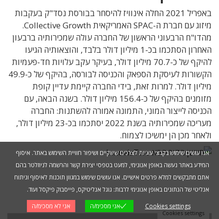
באפריל 2021 החלה אינוויז להיסחר בבורסת נסד"ק בעקבות
מיזוג עם חברת ה-SPAC האמריקאית Collective Growth.
מהדו"ח הרבעוני הראשון של החברה עולה שמכירותיה ברבעון
האחרון הסתכמו בכ-1 מיליון דולר בלבד, והוצאותיה הגיעו
להיקף של כ-70.7 מיליון דולר, בעיקר עקב עלויות חד-פעמיות
הקשורות לעיסקת הספאק והכניסה לבורסה, בהיקף של כ-49.9
מיליון דולר. למרות זאת, בידי החברה קיימת עדיין קופת
מזומנים בהיקף של כ-156.4 מיליון דולר. בשנה הבאה, עם
הכניסה לייצור המוני, התמונה אמורה להשתנות: החברה
מעריכה שמכירותיה בשנת 2022 יסתכמו בכ-23 מיליון דולר,
ולאחר מכן הן ימשיכו לצמוח.
אנו עושים שימוש בקבצי עוגיות לצרכים שיווקיים ושיפור חוויית השימוש באתר. איסוף
המידע באתר נעשה באופן אנונימי, למעט בטפסי יצירת קשר והרשמה לניוזלטר בהם
אתם מתבקשים למלא פרטים אישיים. אנו עושים שימוש במגוון תוכנות לאיסוף וניתוח
אנליטי של הנתונים באופן אנונימי לרבות: גוגל אנליטיקס, פייסבוק פיקסל ועוד.
Cookies settings
אני מסכימ/ה
אני לא מסכימ/ה
Cookies settings