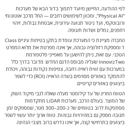
לפי ההודעה, החיישן מיועד לתמוך בדור הבא של מערכות
“Physical AI”, ומכוון לשימושים רחבים — החל מרכב אוטונומי
ורובוטקסי, ועד ניטור תנועה עירונית, אבטחת גבולות, זיהוי
רחפנים, נמלים ושדות תעופה.
החברה מציינת כי המערכת עומדת בתקן בטיחות עיניים Class
1 ומספקת רזולוציה גבוהה, אך אינה מפרטת את מלוא המפרט
הטכני. עם זאת, ניתן להישען על מאפייני פלטפורמת
InnovizTwo שעליה מבוסס הדגם החדש: מדובר בדרך כלל
במערכות עם זווית ראייה רחבה, צפיפות נקודות גבוהה, ויכולת
להתמקד באזורים מסוימים בשדה הראייה (ROI) כדי לשפר
ביצועים באזורים קריטיים.
הטווח החריג של עד קילומטר מעלה שאלה לגבי מיקוד השוק
של המוצר. בעולם הרכב, מערכות LiDAR מתקדמות
מסתפקות לרוב בטווחים של כ-200–300 מטר, שמספקים זמן
תגובה מספק גם במהירויות גבוהות. טווח ארוך יותר עשוי לשפר
ביצועים בתרחישי קצה, אך אינו נדרש ברוב מצבי הנהיגה.