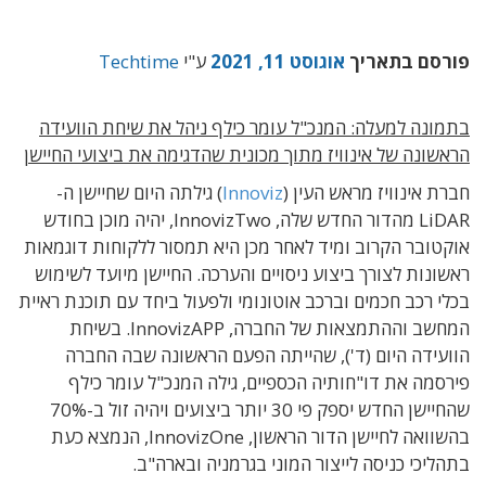
פורסם בתאריך
אוגוסט 11, 2021
ע"י
Techtime
בתמונה למעלה: המנכ"ל עומר כילף ניהל את שיחת הוועידה
הראשונה של אינוויז מתוך מכונית שהדגימה את ביצועי החיישן
חברת אינוויז מראש העין (
Innoviz
) גילתה היום שחיישן ה-
LiDAR מהדור החדש שלה, InnovizTwo, יהיה מוכן בחודש
אוקטובר הקרוב ומיד לאחר מכן היא תמסור ללקוחות דוגמאות
ראשונות לצורך ביצוע ניסויים והערכה. החיישן מיועד לשימוש
בכלי רכב חכמים וברכב אוטונומי ולפעול ביחד עם תוכנת ראיית
המחשב וההתמצאות של החברה, InnovizAPP. בשיחת
הוועידה היום (ד'), שהייתה הפעם הראשונה שבה החברה
פירסמה את דו"חותיה הכספיים, גילה המנכ"ל עומר כילף
שהחיישן החדש יספק פי 30 יותר ביצועים ויהיה זול ב-70%
בהשוואה לחיישן הדור הראשון, InnovizOne, הנמצא כעת
בתהליכי כניסה לייצור המוני בגרמניה ובארה"ב.