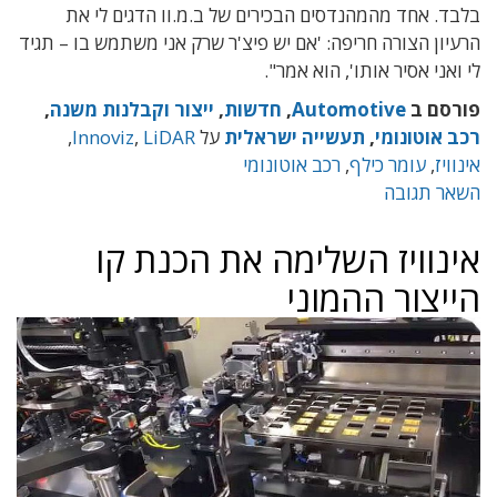
בלבד. אחד מהמהנדסים הבכירים של ב.מ.וו הדגים לי את
הרעיון הצורה חריפה: 'אם יש פיצ'ר שרק אני משתמש בו – תגיד
לי ואני אסיר אותו', הוא אמר".
פורסם ב
Automotive
,
חדשות
,
ייצור וקבלנות משנה
,
רכב אוטונומי
,
תעשייה ישראלית
על
LiDAR
,
Innoviz
,
אינוויז
,
עומר כילף
,
רכב אוטונומי
השאר תגובה
אינוויז השלימה את הכנת קו
הייצור ההמוני