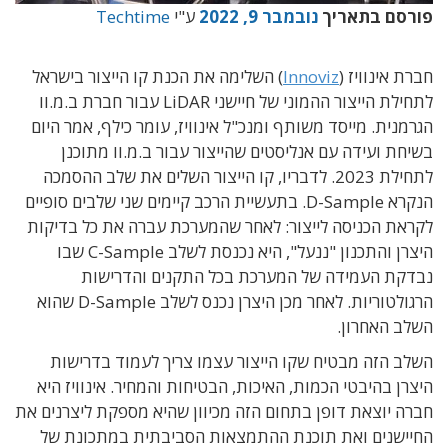
פורסם בתאריך
נובמבר 9, 2022
ע"י
Techtime
חברת אינוויז (
Innoviz
) השלימה את הכנת קו הייצור בישראל
לתחילת הייצור ההמוני של חיישני LiDAR עבור חברת ב.מ.וו
הגרמנית. מייסד משותף ומנכ"ל אינוויז, עומר כילף, אמר היום
בשיחת ועידה עם אנליסטים שהייצור עבור ב.מ.וו מתוכנן
לתחילת 2023. לדבריו, קו הייצור השלים את שלב ההסמכה
הנקרא D-Sample. בתעשיית הרכב קיימים שני שלבים סופיים
לקראת הכניסה לייצור: לאחר שהמערכת עברה את כל בדיקות
היצרן והתכנון "ננעל", היא נכנסת לשלב C-Sample שבו
נבדקת העמידה של המערכת בכל התקנים והדרישות
הרגולטוריות. לאחר מכן היצרן נכנס לשלב D-Sample שהוא
השלב האחרון.
השלב הזה מבטיח שקו הייצור עצמו צריך לעמוד בדרישות
היצרן בהיבטי הכמות, האיכות, הבטיחות והמחיר. אינוויז היא
חברה יוצאת דופן בתחום הזה מכיוון שהיא מספקת ליצרנים את
החיישנים ואת תוכנת ההתמצאות הסביבתית במתכונת של