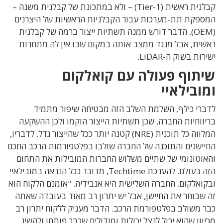
קבלנית ראשית (Tier-1) – ולא במתכונת של קבלנית משנה –
המספקת תת-מערכות עבור הקבלניות הראשיות של היצרנים
(OEM). הדבר דורש ממנה תשתיות ייצור ברמה של קבלנית
ראשית, אבל מנגד ממצב אותה במקום שבו אין לה מתחרות
ישירות בשוק ה-LiDAR.
שיתוף פעולה עם קואלקום
ומובילאיי
לדברי כילף, השלמת השלב הזה מבטיחה שיפור מתמיד
בריווחיות החברה, שכן תשתיות הייצור הוקמו ולכן ההשקעה
המלווה כל תוכנית (NRE) קטנה יותר ככל שהייצור גדל. לדבריו,
החיישנים והתוכנה של החברה שולבו בפלטפורמות הרכב החכם
והאוטונומי של שתיים משלוש החברות המובילות את התחום
הזה בעולם. להערכת Techtime, מדובר ככל הנראה במובילאיי
ובקואלקום. החברה השלישית היא אנבידיה. "אומנם הלקוח הוא
זה שבוחר את החיישן, אבל יש יתרון רב מאוד בעובדה שאתה
כבר משולב בפלטפורמת הרכב. הדבר מעניק ללקוח יתרון רב
מכיוון שהוא יכול לנצל יכולות ומודולים שכבר פותחו ולהשיג