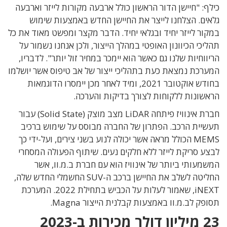
כילף: "חיישן הדור הראשון כולל ארבעה מקורות לייזר וארבעה
גלאים. הצלחנו לייצר את החיישן החדש באמצעות שימוש
במקור לייזר יחיד ובגלאי יחיד. הדבר מקצר ומפשט מאוד את כל
תהליכי הכיוונון האופטי במהלך הייצור, ולכן אנחנו נשמור על
הריווחיות שלנו גם כאשר הוא יימכר במחיר זול יותר". לדבריו,
המערכת נמצאת כעת בתהליכי ייצור של אב טיפוס אשר יושלמו
בחודש אוקטובר 2021, ומיד לאחר מכן יימסרו הדוגמאות
הראשונות ללקוחות לצורך בדיקות והערכה.
חברת אינוויז פיתחה LiDAR מצב מוצק (Solid State) עבור
תעשיית הרכב. הפתרון של החברה מבוסס על שימוש ברכיב
MEMS הכולל מראה אשר יכולה לנוע בשני צירים, ועל-ידי כך
לבצע סריקת לייזר ללא חלקים נעים. שיתוף הפעולה המסחרי
המשמעותי ביותר של אינוויז הוא עם חברת ב.מ.וו, אשר
החליטה לשלב את החיישן ברכב ה-SUV החשמלי החדש שלה,
iNEXT, שאמור לעלות על הכביש בתחילת 2022. המערכת
תסופק לב.מ.וו באמצעות קבלנית הייצור Magna.
23 מיליון דולר מכירות ב-2023