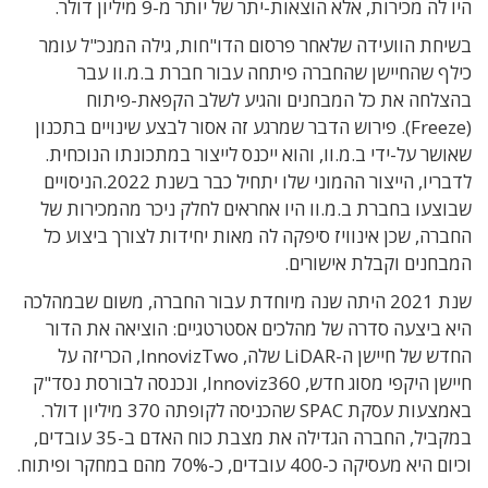
היו לה מכירות, אלא הוצאות-יתר של יותר מ-9 מיליון דולר.
בשיחת הוועידה שלאחר פרסום הדו"חות, גילה המנכ"ל עומר
כילף שהחיישן שהחברה פיתחה עבור חברת ב.מ.וו עבר
בהצלחה את כל המבחנים והגיע לשלב הקפאת-פיתוח
(Freeze). פירוש הדבר שמרגע זה אסור לבצע שינויים בתכנון
שאושר על-ידי ב.מ.וו, והוא ייכנס לייצור במתכונתו הנוכחית.
לדבריו, הייצור ההמוני שלו יתחיל כבר בשנת 2022.הניסויים
שבוצעו בחברת ב.מ.וו היו אחראים לחלק ניכר מהמכירות של
החברה, שכן אינוויז סיפקה לה מאות יחידות לצורך ביצוע כל
המבחנים וקבלת אישורים.
שנת 2021 היתה שנה מיוחדת עבור החברה, משום שבמהלכה
היא ביצעה סדרה של מהלכים אסטרטגיים: הוציאה את הדור
החדש של חיישן ה-LiDAR שלה, InnovizTwo, הכריזה על
חיישן היקפי מסוג חדש, Innoviz360, ונכנסה לבורסת נסד"ק
באמצעות עסקת SPAC שהכניסה לקופתה 370 מיליון דולר.
במקביל, החברה הגדילה את מצבת כוח האדם ב-35 עובדים,
וכיום היא מעסיקה כ-400 עובדים, כ-70% מהם במחקר ופיתוח.