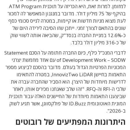
למזומן. למרות זאת, היא הכריזה על תוכנית ATM Program
בהיקף של 75 מיליון דולר. מדובר במנגנון המאפשר לה למכור
לעת מצוא מניות חדשות או קיימות, במטרה לגייס סכומי כסף
שונים בהתאם לצורך זמני. ייתכן שזו הסיבה לירידה היום של
כ-12.6% במניית החברה בנסד"ק, שהביאה אותה לשווי שוק
של כ-316 מיליון דולר בלבד.
לדברי המנכ"ל כילף, כיום החברה חתומה על הסכם Statement
of Development Work – SODW עם אחד מחמשת יצרני
המכוניות הפרטיות הגדול בעולם. מדובר בהסכם לביצוע מספר
התאמות בחיישן InnovizTwo LiDAR, במטרה להתאימו
לדרישות מיוחדות של היצרן. הוא הסביר שהחברה עברה את
שלבי ה-RFI וה-RFQ. "זהו שלב שאנחנו מכירים אותו, לאחר
שביצענו התאמות מיוחדות של החיישנים האלה עבור תוכנית
המונית האוטונומית ID.Buzz של פולקסווגן, אשר תגיע לשוק
ב-2026".
היתרונות המפתיעים של רובוטים