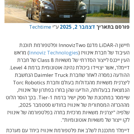
פורסם בתאריך
דצמבר 2, 2025
ע"י
Techtime
חיישן ה-LiDAR מדגם InnovizTwo ופלטפורמת תוכנת
העיבוד של חברת אינוויז (
Innoviz Technologies
) מראש
העין ייכנס לייצור הסדרתי של משאיות Class 8 של חברת
דיימלר, אשר יצויידו ביכולת נהיגה אוטונומית ברמת Level 4.
ההודעה נמסרה לאחר שחברת Daimler Truck הנחשבת
ליצרנית משאיות מהגדולות בעולם וחברת Torc Robotics
הנמצאת בבעלותה, הודיעו שהן בחרו בפתרון של אינוויז,
שיימסר במתכונת של ספק ישיר ברמת Tier-1. בכך הוסר הלוט
מההכרזה המסתורית של אינוויז בחודש ספטמבר 2025,
שלפיה "יצרנית משאיות מרכזית בחרה בפלטפורמה של אינוויז
לקו ייצור של משאיות אוטונומיות".
דיימלר מתכננת לשלב את פלטפורמת אינוויז ביחד עם מערכת