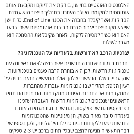
האלמנטים האופטיים בחיישן, בודקת את דיוקם ומקבעת אותם
אוטומטית למקומם. השלב האחרון בתהליך הייצור הוא עמדת
הבדיקות אשר קיבלה בחברה את הכינוי End of Line. כל חיישן
שייצא מקו הייצור יעבור סדרת בדיקות אוטומטיות אשר יקבעו
האם הוא כשיר למסירה ללקוח, ולאחר שקיבל את ההסמכה הוא
מעבר לשילוח.
יצרניות הרכב לא דורשות בלעדיות על הטכנולוגיה?
"חברת ב.מ.וו היא חברה חדשנית אשר רוצה לצאת ראשונה עם
טכנולוגיות חדשות. לכן היא בוחרת הרבה פעמים בטכנולוגיות
שהן עדיין בשלב הראשוני שלהן. אולם התעשייה הזאת בנויה על
רעיון המפל: תהליך שבו טכנולוגיות עוברות מהחברות
המתקדמות אל החברות הפחות מתקדמות. הגרמנים הם תמיד
הראשונים שנכנסים לטכנולוגיות חדשות. העובדה שזכינו
בפרוייקטים גם של פולקסווגן וגם של ב.מ.וו מעמידה אותנו
בעמדה טובה מאוד בשוק. הן מעוניינות שהטכנולוגיות
החדשות יגיעו ללקוחות רבים כדי להוזיל עלויות, ולכן בסופו של
דבר התעשייה מגיעה למצב שבכל תחום ברכב יש 2-3 ספקים