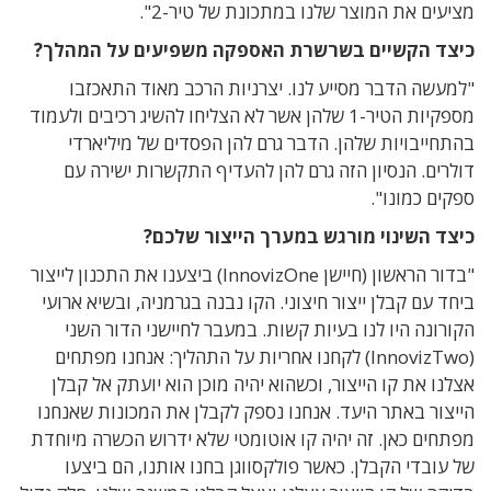
מציעים את המוצר שלנו במתכונת של טיר-2".
כיצד הקשיים בשרשרת האספקה משפיעים על המהלך?
"למעשה הדבר מסייע לנו. יצרניות הרכב מאוד התאכזבו
מספקיות הטיר-1 שלהן אשר לא הצליחו להשיג רכיבים ולעמוד
בהתחייבויות שלהן. הדבר גרם להן הפסדים של מיליארדי
דולרים. הנסיון הזה גרם להן להעדיף התקשרות ישירה עם
ספקים כמונו".
כיצד השינוי מורגש במערך הייצור שלכם?
"בדור הראשון (חיישן InnovizOne) ביצענו את התכנון לייצור
ביחד עם קבלן ייצור חיצוני. הקו נבנה בגרמניה, ובשיא ארועי
הקורונה היו לנו בעיות קשות. במעבר לחיישני הדור השני
(InnovizTwo) לקחנו אחריות על התהליך: אנחנו מפתחים
אצלנו את קו הייצור, וכשהוא יהיה מוכן הוא יועתק אל קבלן
הייצור באתר היעד. אנחנו נספק לקבלן את המכונות שאנחנו
מפתחים כאן. זה יהיה קו אוטומטי שלא ידרוש הכשרה מיוחדת
של עובדי הקבלן. כאשר פולקסווגן בחנו אותנו, הם ביצעו