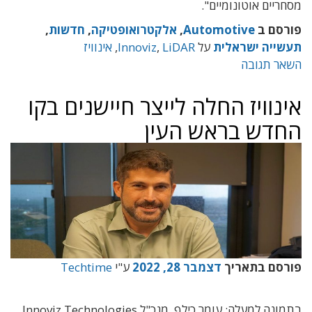
מסחריים אוטונומיים".
פורסם ב
Automotive
,
אלקטרואופטיקה
,
חדשות
,
תעשייה ישראלית
על
LiDAR
,
Innoviz
,
אינוויז
השאר תגובה
אינוויז החלה לייצר חיישנים בקו
החדש בראש העין
פורסם בתאריך
דצמבר 28, 2022
ע"י
Techtime
בתמונה למעלה: עומר כילף, מנכ"ל Innoviz Technologies.