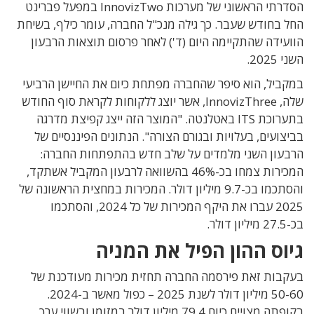
הסדרתי הראשוני של מערכות InnovizTwo במפעל פברינט
החל בחודש שעבר. כך גילה מנכ"ל החברה, עומר כילף, בשיחת
הוועידה שהתקיימה היום (ד') לאחר פרסום תוצאות הרבעון
השני 2025.
במקביל, הוא סיפר שהחברה מפתחת כיום את החיישן הרביעי
שלה, InnovizThree, אשר יוצג ללקוחות לקראת סוף החודש
בתערוכת ITS באטלנטה. "המוצר הזה ייצג קפיצת מדרגה
בביצועים, בעלויות ובגורם הצורה". הנתונים הפיננסיים של
הרבעון השני מלמדים על שלב חדש בהתפתחות החברה:
המכירות צמחו בכ-46% בהשוואה לרבעון המקביל אשתקד,
והסתכמו בכ-9.7 מיליון דולר. המכירות במחצית הראשונה של
2025 עברו את היקף המכירות של כל 2024, והסתכמו
בכ-27.5 מיליון דולר.
גיוס ההון הפיל את המניה
בעקבות זאת פירסמה החברה תחזית מכירות מעודכנת של
50-60 מיליון דולר לשנת 2025 – כפול מאשר ב-2024.
בקופתה מצויים כיום 79.4 מיליון דולר במזומן ובשווי ערך