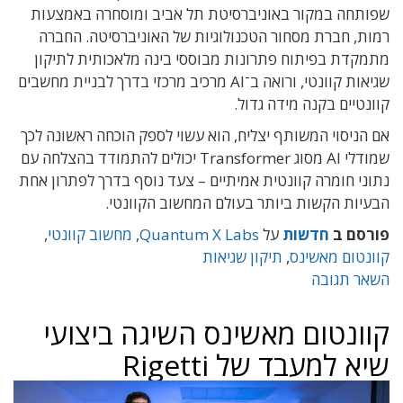
שפותחה במקור באוניברסיטת תל אביב ומוסחרה באמצעות
רמות, חברת מסחור הטכנולוגיות של האוניברסיטה. החברה
מתמקדת בפיתוח פתרונות מבוססי בינה מלאכותית לתיקון
שגיאות קוונטי, ורואה ב־AI מרכיב מרכזי בדרך לבניית מחשבים
קוונטיים בקנה מידה גדול.
אם הניסוי המשותף יצליח, הוא עשוי לספק הוכחה ראשונה לכך
שמודלי AI מסוג Transformer יכולים להתמודד בהצלחה עם
נתוני חומרה קוונטית אמיתיים – צעד נוסף בדרך לפתרון אחת
הבעיות הקשות ביותר בעולם המחשוב הקוונטי.
פורסם ב
חדשות
על
Quantum X Labs
,
מחשוב קוונטי
,
קוונטום מאשינס
,
תיקון שגיאות
השאר תגובה
קוונטום מאשינס השיגה ביצועי
שיא למעבד של Rigetti