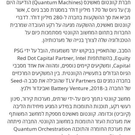
חברת קוונטום מאשינס (Quantum Machines) הודיעה היום
(ג') על גיוס של 170 מיליון דולר במסגרת סבב גיוס C, אשר
מביא את סך ההשקעות בחברה ל-280 מיליון דולר. לדברי
קוונטום מאשינס, ההשקעה מגיעה על רקע העובדה שמרבית
החברות בתחום המחשוב הקוונטי מסתמכות כיום על
הטכנולוגיה שלה לצורך בנייה של מערכותיהן.
הסבב, שהתאפיין בביקוש יתר משמעותי, הובל על ידי PSG
Equity, בהשתתפות Red Dot Capital Partner, Intel
Capital, ומשקיעים קיימים נוספים, ומהווה את אחד מסבבי
הגיוס הגדולים בתעשייה הקוונטית. בין המשקיעים המרכזיים
בחברה נמנים גם TLV Partners שהובילה את סבב ה-Seed
של החברה ב-2018, Battery Venture ואביגדור וילנץ.
מחשב קוונטי נתמך כיום על-ידי שרתים, מערכות קירור, סינון
רעשי רקע, תוכנות התומכות במידע המגיע מיחידות הליבה
(קיוביט) וכדומה. קוונטום מאשינס מספקת למחשב המשותף
את מערכות העזר התומכות במחשוב הקוונטי. החברה פיתחה
את מערכת החומרה והתוכנה Quantum Orchestration