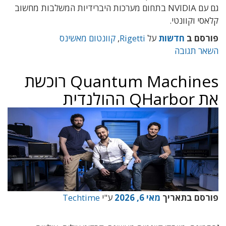
גם עם NVIDIA בתחום מערכות היברידיות המשלבות מחשוב
קלאסי וקוונטי.
פורסם ב
חדשות
על
Rigetti
,
קוונטום מאשינס
השאר תגובה
Quantum Machines רוכשת
את QHarbor ההולנדית
פורסם בתאריך
מאי 6, 2026
ע"י
Techtime