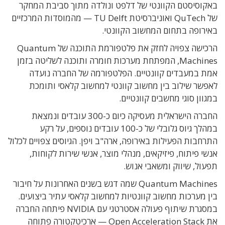
באקוסיסטם הקוונטי של דלפט ונולדה מתוך סביבת המחקר
של QuTech ואוניברסיטת TU Delft — מהמוסדות המרכזיים
באירופה בתחום המחשוב הקוונטי.
הרכישה צפויה לחזק את פלטפורמת התוכנה של Quantum
Machines, המפתחת מערכות חומרה ותוכנה לשליטה בזמן
אמת במעבדים קוונטיים. הפלטפורמה של החברה נועדה
לאפשר שילוב בין מחשוב קוונטי למחשוב קלאסי ותומכת
במגוון סוגי מחשבים קוונטיים.
החברה הישראלית מעסיקה כיום כ-300 עובדים ונמצאת
במהלך גיוס גלובלי של כ-100 עובדים נוספים, על רקע
התרחבות הפעילות באירופה, ארה"ב ויפן. הגיוסים צפויים לכלול
אנשי פיתוח, פיזיקאים, מנהלי מוצר, אנשי שירות לקוחות,
תפעול, שיווק ומשאבי אנוש.
Quantum Machines שמה דגש בשנים האחרונות על חיבור
בין מערכות מחשוב קוונטיות למחשוב קלאסי עתיר ביצועים.
במסגרת שיתוף פעולה אסטרטגי עם NVIDIA פיתחה החברה
את Open Acceleration Stack — ארכיטקטורה פתוחה