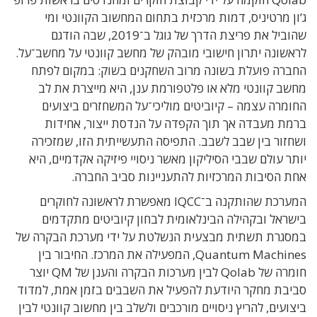
ג’ון מרטיניס, דמות מרכזית בתחום המחשוב הקוונטי ומי
שהוביל את פריצת הדרך של גוגל ב־2019, שבה הודגם
לראשונה יתרון חישובי מובהק של מחשב קוונטי על מחשב־על.
החברה פועלת בשונה מרוב השחקנים בשוק: במקום לפתח
מחשב קוונטי מלא או פלטפורמת ענן, היא מייצרת את לב
החומרה עצמה – קיוביטים מוליכי־על המשחזרים ביצועים
ברמת מעבדה אך תוך הקפדה על הנדסת ייצור, אחידות
ושחזור בין שבב לשבב. התפיסה התעשייתית הזו, שמזכירה
יותר עולם שבבי הסיליקון מאשר ניסויי פיזיקה אקדמיים, היא
אחת הסיבות המרכזיות להתעניינות סביב החברה.
המערכת שהותקנה ב־IQCC מאפשרת לראשונה לחוקרים
בישראל ובקהילה הבינלאומית לבחון קיוביטים מתקדמים
במסגרת תשתית מבצעית הנשלטת על ידי מערכת הבקרה של
Quantum Machines, המפעילה את המרכז. החיבור בין
חומרה של Qolab לבין מערכות הבקרה והענן של QM יוצר
סביבת מחקר היודעת להפעיל את השבבים בזמן אמת, למדוד
ביצועים, להריץ ניסויים מורכבים ולשלב בין מחשוב קוונטי לבין