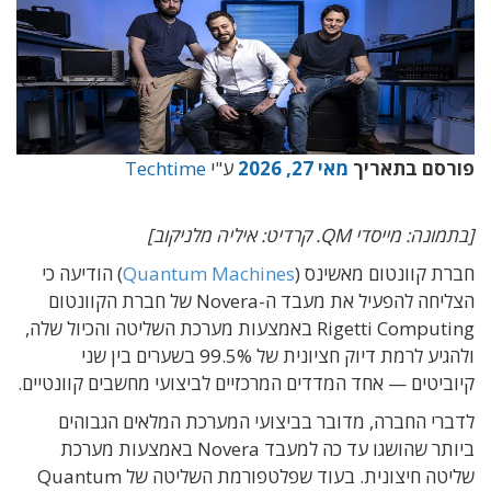
פורסם בתאריך
מאי 27, 2026
ע"י
Techtime
[בתמונה: מייסדי QM. קרדיט: איליה מלניקוב]
חברת קוונטום מאשינס (
Quantum Machines
) הודיעה כי
הצליחה להפעיל את מעבד ה-Novera של חברת הקוונטום
Rigetti Computing באמצעות מערכת השליטה והכיול שלה,
ולהגיע לרמת דיוק חציונית של 99.5% בשערים בין שני
קיוביטים — אחד המדדים המרכזיים לביצועי מחשבים קוונטיים.
לדברי החברה, מדובר בביצועי המערכת המלאים הגבוהים
ביותר שהושגו עד כה למעבד Novera באמצעות מערכת
שליטה חיצונית. בעוד שפלטפורמת השליטה של Quantum