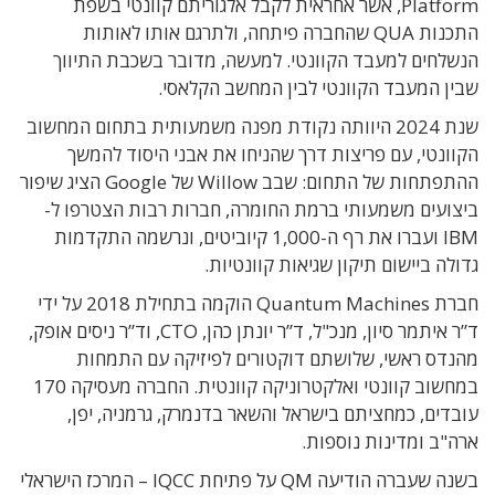
Platform, אשר אחראית לקבל אלגוריתם קוונטי בשפת
התכנות QUA שהחברה פיתחה, ולתרגם אותו לאותות
הנשלחים למעבד הקוונטי. למעשה, מדובר בשכבת התיווך
שבין המעבד הקוונטי לבין המחשב הקלאסי.
שנת 2024 היוותה נקודת מפנה משמעותית בתחום המחשוב
הקוונטי, עם פריצות דרך שהניחו את אבני היסוד להמשך
ההתפתחות של התחום: שבב Willow של Google הציג שיפור
ביצועים משמעותי ברמת החומרה, חברות רבות הצטרפו ל-
IBM ועברו את רף ה-1,000 קיוביטים, ונרשמה התקדמות
גדולה ביישום תיקון שגיאות קוונטיות.
חברת Quantum Machines הוקמה בתחילת 2018 על ידי
ד”ר איתמר סיון, מנכ"ל, ד”ר יונתן כהן, CTO, וד”ר ניסים אופק,
מהנדס ראשי, שלושתם דוקטורים לפיזיקה עם התמחות
במחשוב קוונטי ואלקטרוניקה קוונטית. החברה מעסיקה 170
עובדים, כמחציתם בישראל והשאר בדנמרק, גרמניה, יפן,
ארה"ב ומדינות נוספות.
בשנה שעברה הודיעה QM על פתיחת IQCC – המרכז הישראלי