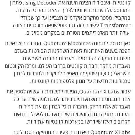
קוונטיות, ואנבידיה הציגה השנה את Ising Decoder, פתרון
המבוסס על רשתות נוירונים לצורך האצת תהליכי הדיקוד.
במקביל, מספר מחקרים אקדמיים הצביעו על כך שמודלי
Transformer עשויים לזהות דפוסי שגיאה מורכבים בצורה
יעילה יותר מאלגוריתמים מסורתיים במקרים מסוימים.
כאן נכנסת לתמונה Quantum Machines. החברה הישראלית
הפכה בשנים האחרונות לאחת השחקניות הבולטות בעולם
תשתיות הבקרה הקוונטית. מערכות החברה משמשות
מעבדות מחקר וחברות קוונטים ברחבי העולם, ומרכז הקוונטום
הישראלי (IQCC) שהקימה מאפשר לחוקרים ולחברות לבחון
טכנולוגיות חדשות על מגוון פלטפורמות קוונטיות.
עבור Quantum X Labs, הגישה לתשתית זו עשויה לספק את
אחד המבחנים המשמעותיים ביותר לטכנולוגיה שלה עד כה.
מעבר לשאלת הדיוק, החברה תוכל לבחון גם את מהירות
העיבוד, זמני התגובה והיכולת של המערכת לפעול בתנאים
הקרובים לאלו שיידרשו במערכות קוונטיות עתידיות.
Quantum X Labs היא חברה צעירה המחזיקה בטכנולוגיה