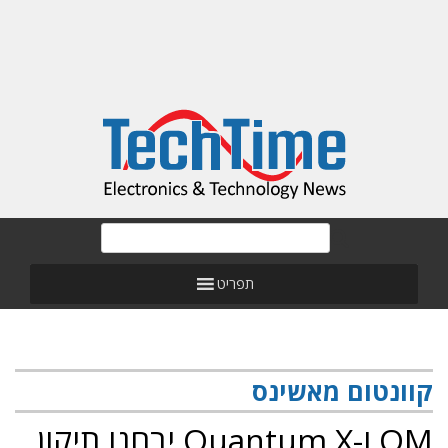
תפריט
קוונטום מאשינס
QM ו-Quantum X יבחנו תיקון