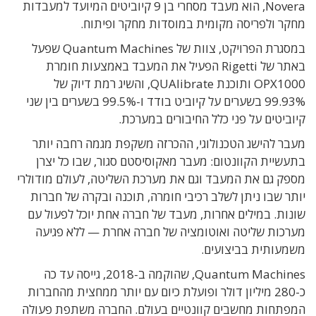
Novera, הוא מעבד מסחרי בן 9 קיוביטים המיועד למעבדות
מחקר ולפריסה מקומית במוסדות מחקר ופיתוח.
במסגרת הפרויקט, צוות של Quantum Machines שפעל
באתר של Rigetti הפעיל את המעבד באמצעות חומרת
OPX1000 ותוכנת QUAlibrate, והשיג רמת דיוק של
99.93% בשערים על קיוביט בודד ו-99.5% בשערים בין שני
קיוביטים על פני כלל החיבורים במערכת.
מעבר להישג הטכנולוגי, ההכרזה משקפת מגמה רחבה יותר
בתעשיית הקוונטום: מעבר מאקוסיסטם סגור, שבו כל יצרן
מספק גם את המעבד וגם את מערכת השליטה, לעולם מודולרי
יותר שבו ניתן לשלב רכיבי חומרה, תוכנה ובקרה של חברות
שונות. במילים אחרות, מעבד של חברה אחת יוכל לפעול עם
מערכות שליטה ואוטומציה של חברה אחרת — ללא פגיעה
משמעותית בביצועים.
Quantum Machines, שהוקמה ב-2018, גייסה עד כה
כ-280 מיליון דולר ופועלת כיום עם יותר ממחצית מהחברות
המפתחות מחשבים קוונטיים בעולם. החברה משתפת פעולה