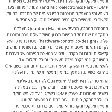
והמיקרואלקטרוניקה של מדינת אילינוי (Illinois Quantum
and Microelectronics Park – IQMP). המהלך מהווה צעד
משמעותי בהעמקת הנוכחות הבינלאומית של החברה ובחיזוק
הקשר בין תעשיית הקוונטים הישראלית לשוק האמריקאי.
במסגרת ההסכם, תפעיל Quantum Machines מעבדה
מתקדמת שתתמקד בגישת תכנון משולב של חומרה ותוכנות
שליטה (hardware-control co-design). מטרת המרכז היא
לקדם התאמה מיטבית בין מעבדים קוונטיים, תשתיות מחשוב
קלאסיות ותוכנות בקרה – ולסייע בהאצת הפיתוח של מערכות
מחשוב קוונטי בקנה מידה תעשייתי וסובל תקלות. עד
להשלמת בניית הפארק, תפעל החברה במתחם זמני בשם On-
Ramp בשיקגו, הנתמך במימון ממשלתי של מדינת אילינוי.
ההחלטה של Quantum Machines להתמקם באילינוי
משתלבת באקוסיסטם קוונטי רחב שהולך ונבנה במדינה
בשנים האחרונות. פארק IQMP בשיקגו נועד לשמש מוקד
משולב למחקר, פיתוח וייצור בתחום המחשוב הקוונטי
והמיקרואלקטרוניקה, והוא מאגד סביבו חברות טכנולוגיה,