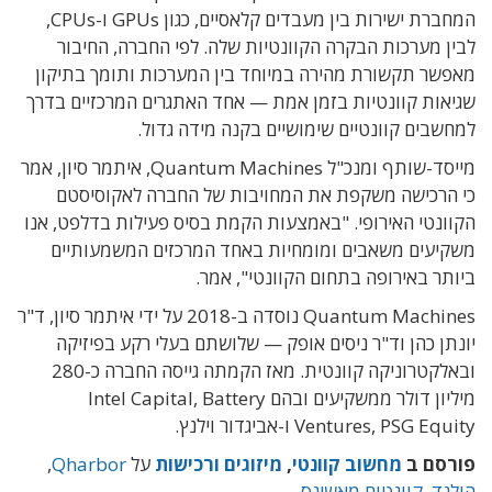
המחברת ישירות בין מעבדים קלאסיים, כגון GPUs ו-CPUs,
לבין מערכות הבקרה הקוונטיות שלה. לפי החברה, החיבור
מאפשר תקשורת מהירה במיוחד בין המערכות ותומך בתיקון
שגיאות קוונטיות בזמן אמת — אחד האתגרים המרכזיים בדרך
למחשבים קוונטיים שימושיים בקנה מידה גדול.
מייסד-שותף ומנכ"ל Quantum Machines, איתמר סיון, אמר
כי הרכישה משקפת את המחויבות של החברה לאקוסיסטם
הקוונטי האירופי. "באמצעות הקמת בסיס פעילות בדלפט, אנו
משקיעים משאבים ומומחיות באחד המרכזים המשמעותיים
ביותר באירופה בתחום הקוונטי", אמר.
Quantum Machines נוסדה ב-2018 על ידי איתמר סיון, ד"ר
יונתן כהן וד"ר ניסים אופק — שלושתם בעלי רקע בפיזיקה
ובאלקטרוניקה קוונטית. מאז הקמתה גייסה החברה כ-280
מיליון דולר ממשקיעים ובהם Intel Capital, Battery
Ventures, PSG Equity ו-אביגדור וילנץ.
פורסם ב
מחשוב קוונטי
,
מיזוגים ורכישות
על
Qharbor
,
הולנד
,
קוונטום מאשינס