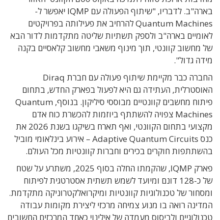
בארה"ב. לדבריו, "שיתוף הפעולה עם IQMP יאפשר ל-
Quantum Machines להרחיב את פעילותה בפרויקטים
לאומיים בארה"ב ולספק תשתיות שליטה מתקדמות לדור הבא
של מחשוב קוונטי, תוך מינוף משאבי מחשוב קלאסיים בקנה
מידה גדול".
החברה כבר מקיימת שיתוף פעולה עם חברת Diraq
האוסטרלית, העתידה גם היא לפעול בפארק החדש, בתחום
פיתוח מחשבים קוונטיים מבוססי סיליקון. בנוסף, Quantum
Machines צפויה להשתתף ביוזמות להכשרת כוח אדם
מקצועי בתחום הקוונטי, ואף תארח בשיקגו בשנת 2026 את
כנס Adaptive Quantum Circuits – אירוע בינלאומי מוביל
בהשתתפות חוקרים בכירים וחברות קוונטיות מכל העולם.
פארק IQMP, שהקמתו החלה בסוף 2025, משתרע על שטח
של כ-128 דונם ומיועד לשמש תשתית אסטרטגית לפיתוח
ומסחור של טכנולוגיות קוונטיות ומיקרואלקטרוניקה מתקדמת.
המדינה רואה בו מנוע צמיחה מרכזי ליצירת מקומות עבודה
טכנולוגיים ולביסוס מעמדה של אילינוי כאחד המרכזים החשובים