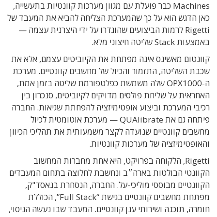
Machines כבר פועלת עם מגוון מערכות קוונטיות בתעשייה,
כאן הדגש הוא על כך שהמערכת הצליחה להביא את המעבד של
Rigetti לרמות הביצועים שהוגדרו על ידי היצרנית עצמה —
באמצעות Stack שליטה חיצוני מלא.
קוונטום מאשינס אינה מפתחת את הקיוביטים עצמם, אלא את
שכבת השליטה, התזמור והכיול של מחשבים קוונטיים. מערכת
ה-OPX1000 שלה משמשת כפלטפורמת שליטה בזמן אמת,
האחראית על שליחת פולסים מדויקים לקיוביטים, סנכרון בין
רכיבי המערכת וביצוע אופטימיזציה להפחתת שגיאות. החברה
פיתחה גם את QUAlibrate — מערכת אוטומטית לכיול
מחשבים קוונטיים שנועדה לקצר משמעותית את תהליכי הכיוון
והאופטימיזציה של מערכות קוונטיות.
Rigetti, הלקוחה בפרויקט, היא אחת מחברות המחשוב
הקוונטי הבולטות בארה״ב ונחשבת לחלוצה בתחום המעבדים
הקוונטיים מבוססי מוליכי-על. החברה, הנסחרת בנאסד"ק,
מפתחת מחשבים קוונטיים בגישת “Full Stack”, הכוללת
חומרה, תוכנה ושירותי ענן קוונטיים. המעבד שבו נעשה הניסוי,