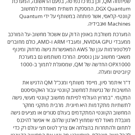
שפיתחה QM, וכן במרכז נפרסה, בפעם הראשונה, המערכת
DGX Quantum, המספקת תשתית מאוחדת למחשוב
קוונטי-קלאסי, אשר פותחה במשותף על ידי Quantum
Machines ואנבידיה.
המערכת משולבת באופן הדוק עם אשכול מחשוב-על המורכב
ממעבדי NVIDIA GPU, ומעבדי ARM ו-AMD, כולם מחוברים
לפלטפורמות ענן של AWS המאפשרות גישה מרחוק ומינוף
משאבי מחשוב ענן נוספים. המרכז משתמש גם במערכת
OPX1000 החדשה של QM, שמסוגלת לתמוך ב-1000
קיוביטים ומעלה.
ד"ר איתמר סיון, מייסד משותף ומנכ"ל QM הדגיש את
החשיבות של נגישות למחשוב קוונטי עבור האקוסיסטם
המקומי. "במרוץ העולמי לפיתוח מחשוב קוונטי מעשי, גישה
לתשתיות מתקדמות היא חיונית. מרבית מתקני מחקר
המחשוב הקוונטי המתקדמים בעולם סגורים או מציעים גישה
מוגבלת מאוד למי שמחוץ לארגון שלהם. אי אפשר להיכנס
לתחום ולהתחרות בהצלחה אם צריך לטוס חצי עולם רק כדי