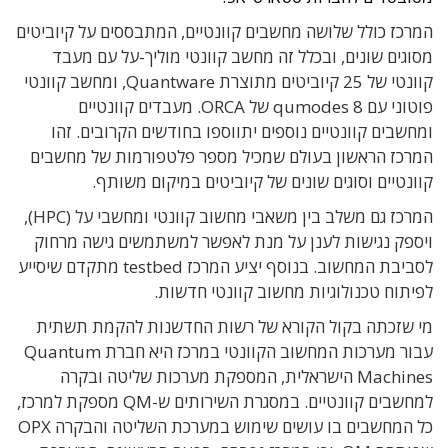
המרכז כולל שלושה מחשבים קוונטיים, המתבססים על קיוביטים
מסוגים שונים, ובכלל זה מחשב קוונטי מוליך-על עם מעבד
קוונטי של 25 קיוביטים מתוצרת Quantware, ומחשב קוונטי
פוטוני עם 8 qumodes של ORCA. מעבדים קוונטיים
ומחשבים קוונטיים נוספים יתווספו בחודשים הקרובים. זהו
המרכז הראשון בעולם שמכיל מספר פלטפורמות של מחשבים
קוונטיים וסוגים שונים של קיוביטים במיקום משותף.
המרכז גם משלב בין משאבי מחשוב קוונטי ומחשבי על (HPC),
ויספק נגישות לענן על מנת לאפשר למשתמשים גישה מרחוק
לסביבת המחשוב. בנוסף יציע המרכז testbed מתקדם שיסייע
לפיתוח טכנולוגיות מחשוב קוונטי חדשות.
מי שזכתה בקול הקורא של רשות החדשנות להקמת תשתית
עבור מערכות המחשוב הקוונטי במרכז היא חברת Quantum
Machines הישראלית, המספקת מערכות שליטה ובקרה
למחשבים קוונטיים. במסגרת השירותים ש-QM מספקת למרכז,
כל המחשבים בו עושים שימוש במערכת השליטה והבקרה OPX