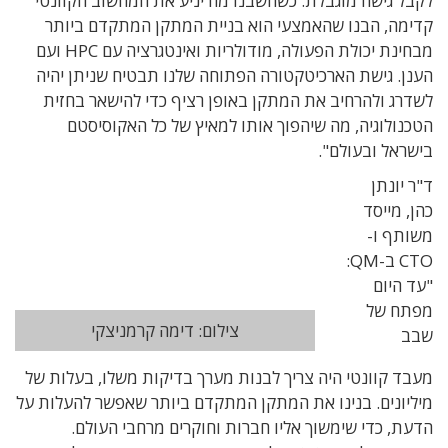
לקבל גישה מוגבלת. כשחשבנו מה יניע את המחשוב הקוונטי
קדימה, הבנו שהאמצעי הוא בניית המתקן המתקדם ביותר
מבחינת יכולת הפעולה, מודולריות ואינטגרציה עם HPC ועם
הענן. גישת הארכיטקטורה הפתוחה שלנו תבטיח שניתן יהיה
לשדרג ולהרחיב את המתקן באופן רציף כדי להישאר בחזית
הטכנולוגיה, מה שיהפוך אותו למאיץ של כל האקוסיסטם
בישראל ובעולם".
ד"ר יונתן
כהן, מייסד
משותף ו-
CTO ב-QM:
"עד היום
מפתח של
צילום: דימה קרמניצקי
שבב
מעבד קוונטי היה צריך לבנות מערך בדיקות משלו, בעלות של
מיליונים. בנינו את המתקן המתקדם ביותר שאפשר להעלות על
הדעת, כדי שימשוך אליו חברות וחוקרים מרחבי העולם.