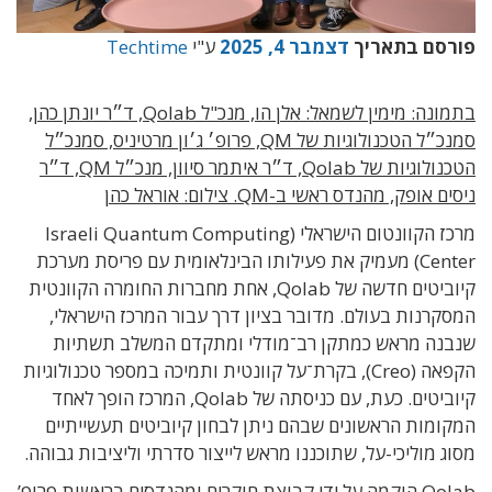
פורסם בתאריך
דצמבר 4, 2025
ע"י
Techtime
בתמונה: מימין לשמאל: אלן הו, מנכ"ל Qolab, ד״ר יונתן כהן,
סמנכ״ל הטכנולוגיות של QM, פרופ׳ ג׳ון מרטיניס, סמנכ״ל
הטכנולוגיות של Qolab, ד״ר איתמר סיוון, מנכ״ל QM, ד״ר
ניסים אופק, מהנדס ראשי ב-QM. צילום: אוראל כהן
מרכז הקוונטום הישראלי (Israeli Quantum Computing
Center) מעמיק את פעילותו הבינלאומית עם פריסת מערכת
קיוביטים חדשה של Qolab, אחת מחברות החומרה הקוונטית
המסקרנות בעולם. מדובר בציון דרך עבור המרכז הישראלי,
שנבנה מראש כמתקן רב־מודלי ומתקדם המשלב תשתיות
הקפאה (Creo), בקרת־על קוונטית ותמיכה במספר טכנולוגיות
קיוביטים. כעת, עם כניסתה של Qolab, המרכז הופך לאחד
המקומות הראשונים שבהם ניתן לבחון קיוביטים תעשייתיים
מסוג מוליכי-על, שתוכננו מראש לייצור סדרתי וליציבות גבוהה.
Qolab הוקמה על ידי קבוצת חוקרים ומהנדסים בראשות פרופ’