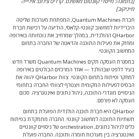
[בתמונה: מייסדי קוונטום מאשינס. קרדיט צילום: איליייה
מייניקוב]
חברת Quantum Machines, המפתחת מערכות שליטה
היברידיות למחשוב קוונטי-קלאסי, הודיעה על רכישת חברת
QHarbor ההולנדית, במהלך שמרחיב את נוכחותה באירופה
ומחזק את פעילות התוכנה והדאטה של החברה בתחום
המחשוב הקוונטי.
במסגרת העסקה תקים Quantum Machines משרד חדש
בעיר דלפט שבהולנד — אחד המרכזים הבולטים באירופה
למחקר ופיתוח בתחום הקוונטי. צוות QHarbor יהווה את
הבסיס לפעילות המקומית ויצטרף לצוותי החברה בתחומי
הניסויים מוגדרי-התוכנה, ניהול נתונים ואינטגרציה. סכום
העסקה לא פורסם.
QHarbor היא חברת תוכנה הולנדית הפועלת בתחום
תשתיות התוכנה למחשוב קוונטי. החברה מתמקדת בפיתוח
כלים לניהול נתונים, orchestration של ניסויים קוונטיים
ואינטגרציה בין מערכות חומרה ותוכנה. החברה פועלת