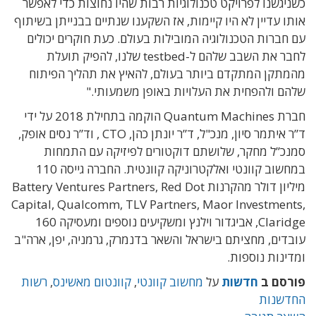
כשניגשנו לפרויקט טכנולוגיות רבות שהיו נחוצות כדי לאפשר
אותו עדיין לא היו קיימות, אז השקענו שנתיים בבנייתן בשיתוף
עם חברות הטכנולוגיה המובילות בעולם. כעת חוקרים יכולים
לחבר את השבב שלהם ל-testbed שלנו, להפיק תועלת
מהמתקן המתקדם ביותר בעולם, להאיץ את תהליך הפיתוח
שלהם ולהפחית את העלויות באופן משמעותי."
חברת Quantum Machines הוקמה בתחילת 2018 על ידי
ד”ר איתמר סיון, מנכ"ל, ד”ר יונתן כהן, CTO , וד”ר נסים אופק,
סמנכ”ל מחקר, שלושתם דוקטורים לפיזיקה עם התמחות
במחשוב קוונטי ואלקטרוניקה קוונטית. החברה גייסה 110
מיליון דולר מהקרנות Battery Ventures Partners, Red Dot
Capital, Qualcomm, TLV Partners, Maor Investments,
Claridge, אביגדור וילנץ ומשקיעים נוספים ומעסיקה 160
עובדים, מחציתם בישראל והשאר בדנמרק, גרמניה, יפן, ארה"ב
ומדינות נוספות.
פורסם ב
חדשות
על
מחשוב קוונטי
,
קוונטום מאשינס
,
רשות
החדשנות