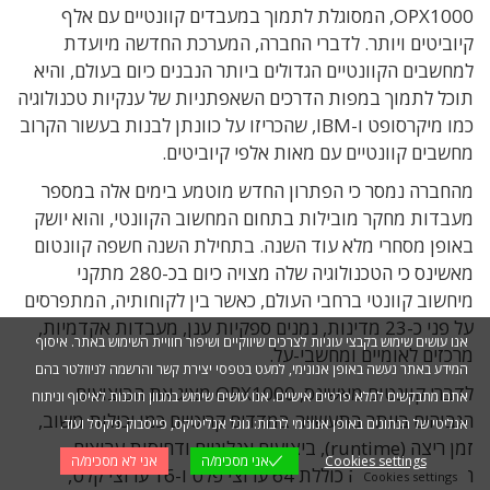
OPX1000, המסוגלת לתמוך במעבדים קוונטיים עם אלף
קיוביטים ויותר. לדברי החברה, המערכת החדשה מיועדת
למחשבים הקוונטיים הגדולים ביותר הנבנים כיום בעולם, והיא
תוכל לתמוך במפות הדרכים השאפתניות של ענקיות טכנולוגיה
כמו מיקרסופט ו-IBM, שהכריזו על כוונתן לבנות בעשור הקרוב
מחשבים קוונטיים עם מאות אלפי קיוביטים.
מהחברה נמסר כי הפתרון החדש מוטמע בימים אלה במספר
מעבדות מחקר מובילות בתחום המחשוב הקוונטי, והוא יושק
באופן מסחרי מלא עוד השנה. בתחילת השנה חשפה קוונטום
מאשינס כי הטכנולוגיה שלה מצויה כיום בכ-280 מתקני
מיחשוב קוונטי ברחבי העולם, כאשר בין לקוחותיה, המתפרסים
על פני כ-23 מדינות, נמנים ספקיות ענן, מעבדות אקדמיות,
אנו עושים שימוש בקבצי עוגיות לצרכים שיווקיים ושיפור חוויית השימוש באתר. איסוף
מרכזים לאומיים ומחשבי-על.
המידע באתר נעשה באופן אנונימי, למעט בטפסי יצירת קשר והרשמה לניוזלטר בהם
לדברי קוונטום מאשינס, OPX1000 מציג את הביצועים
אתם מתבקשים למלא פרטים אישיים. אנו עושים שימוש במגוון תוכנות לאיסוף וניתוח
הגבוהים ביותר בתעשייה במדדים קריטיים כמו יכולות משוב,
אנליטי של הנתונים באופן אנונימי לרבות: גוגל אנליטיקס, פייסבוק פיקסל ועוד.
זמן ריצה (runtime), ביצועים אנלוגיים ודחיסות ערוצים.
Cookies settings
אני מסכימ/ה
אני לא מסכימ/ה
המערכת החדשה כוללת 64 ערוצי פלט ו-16 ערוצי קלט,
Cookies settings