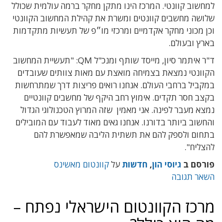
למחשוב קוונטי. המרכז הינו מתקן מחקר ברמה עולמית שכולל
שלושה מחשבים קוונטים ומשרת את קהילת המחשוב הקוונטי
וכן מכוני מחקר אקדמיים ומרכזי מו״פ של תעשיות מתקדמות
בארץ ובעולם.
ד"ר איתמר סיון, מייסד שותף ומנכ"ל QM: "תעשיית המחשוב
הקוונטי נמצאת בצמיחה מואצת עם מאות צוותים שעובדים
במקביל ברחבי העולם. אנחנו רואים פריצות דרך שמתרחשות
בקצב חסר תקדים. אימוץ רחב היקף של מחשבים קוונטיים
נמצא מעבר לפינה. אני מאמין שזה המרוץ הטכנולוגי הגדול
והחשוב ביותר בדורנו. אנחנו גאים מאוד לעבוד עם המובילים
בתחום ולספק להם את תשתית הליבה שמאפשרת להם
להצליח".
פורסם ב
גיוסי הון
,
חדשות
על
קוונטום מאשינס
השאר תגובה
מרכז הקוונטום הישראלי נפתח –