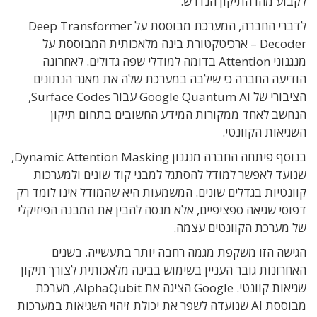
לקבוע מהו התיקון הנדרש.
לדברי החברה, המערכת מבוססת על Deep Transformer
Decoder – ארכיטקטורת בינה מלאכותית המבוססת על
מנגנוני Attention בדומה למודלי שפה גדולים. לאחרונה
הודיעה החברה כי שילבה במערכת שלה את מאגר הנתונים
הציבורי של Google Quantum AI עבור Surface Codes,
הנחשב לאחד ממקורות המידע החשובים בתחום תיקון
השגיאות הקוונטי.
בנוסף פיתחה החברה מנגנון Dynamic Attention Masking,
שנועד לאפשר למודל להסתגל למבני קוד שונים ולמערכות
קוונטיות בגדלים שונים. המשמעות היא שהמודל אינו לומד רק
דפוסי שגיאה ספציפיים, אלא מנסה להבין את המבנה הפיזיקלי
של מערכת הקוונטים עצמה.
הגישה הזו משקפת מגמה רחבה יותר בתעשייה. בשנים
האחרונות גובר העניין בשימוש בבינה מלאכותית לצורך תיקון
שגיאות קוונטי. Google הציגה את AlphaQubit, מערכת
מבוססת AI שנועדה לשפר את יכולת זיהוי השגיאות במערכות