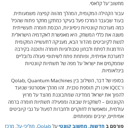
מחשוב־על קלאסי.
עבור הקהילה המקומית, המהלך מהווה קפיצה משמעותית.
בעוד שבעבר המרכז פעל בעיקר כמתקן מחקר פתוח שהכיל
כמה מערכות קוונטיות ניסיוניות, הכנסת חומרה תעשייתית
משנה את כללי המשחק. היא מאפשרת לאקדמיה הישראלית
לגשת לקיוביטים מהדור הבא, מעניקה לתעשייה המקומית
הזדמנות לפתח ולבחון טכנולוגיות חומרה ותוכנה בקירבה
למערכת אמיתית, ופותחת פתח לשיתופי פעולה גלובליים
שממקמים את ישראל על מפה של תשתיות קוונטיות
בינלאומיות.
בסופו של דבר, השילוב בין Qolab, Quantum Machines
ו־IQCC אינו רק תוספת טכנית. זהו מהלך אסטרטגי שנועד
להפוך את ישראל ממדינה שמתבוננת מהצד על מרוץ
הקוונטום – לשחקנית שבונה ומפעילה תשתיות חומרה ברמה
עולמית, ומאפשרת לחוקרים ולחברות לפעול על גבי קיוביטים
אמיתיים, יציבים ומפותחים.
פורסם ב
חדשות
,
מחשוב קוונטי
על
Qolab
,
מוליכי-על
,
מרכז