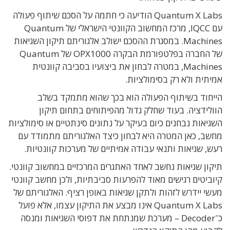
Quantum X Labs הודיעה כי חתמה על הסכם שיתוף פעולה
עם IQCC, מרכז המחשוב הקוונטי הישראלי של Quantum
Machines. במסגרת ההסכם ישולב אלגוריתם תיקון השגיאות
של החברה בפלטפורמת הבקרה OPX1000 של Quantum
Machines, במטרה לבחון את ביצועיו בסביבה קוונטית
אמיתית ולא רק בסימולציות.
הייחוד בשיתוף הפעולה הוא בכך שהוא מתמקד בשלב
הוולידציה. בעוד שחלק גדול מהפיתוחים בתחום תיקון
השגיאות נבחנים כיום בעיקר על נתונים סינתטיים או סימולציות
מחשב, כאן המטרה היא לבחון כיצד האלגוריתם מתמודד עם
רעש, שגיאות ותנאי עבודה אמיתיים של מערכות קוונטיות.
תיקון שגיאות נחשב לאחד האתגרים המרכזיים במחשוב קוונטי.
קיוביטים רגישים מאוד להפרעות סביבתיות, ולכן מחשב קוונטי
מעשי יידרש לזהות ולתקן שגיאות באופן רציף. האלגוריתם של
Quantum X Labs אינו מבצע את התיקון עצמו, אלא פועל
כ־Decoder – מערכת שמנתחת את דפוסי השגיאות ומנסה