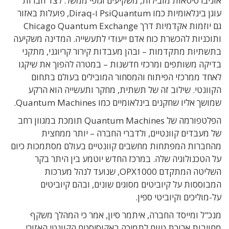
אוניברסיטאות מובילות, משקיעים וגופי ממשל. לצד חברות
עוגן בינלאומיות כמו PsiQuantum ו-Diraq, פועלות באזור
גם יוזמות אקדמיות דרך Chicago Quantum Exchange
ותוכניות להכשרת כוח אדם ייעודי לתעשייה. המדינה משקיעה
בתשתיות מתקדמות – ובהן מעבדות קירור קריוגני, מתקני
בדיקה משותפים ומרכזי חדשנות – במטרה להפוך את שיקגו
לאחד ממרכזי הפיתוח והמסחור המובילים בעולם בתחום
הקוונטי. שילוב זה של תשתית, מחקר ותעשייה הוא הרקע
שמושך אליו שחקנים בינלאומיים כמו Quantum Machines.
הפלטפורמה של Quantum Machines תומכת במגוון רחב
של מעבדים קוונטיים, ולדברי החברה – יותר ממחצית
מהחברות המפתחות מחשבים קוונטיים בעולם מסתמכות כיום
על הטכנולוגיה שלה. במרכז החדש יוטמע בין היתר בקר
השליטה המתקדם OPX1000, שנועד לנהל מערכות
המבוססות על קיוביטים מסוגים שונים, ובהם קיוביטים
על-מוליכים וקיוביטי ספין.
מנכ"ל ומייסד החברה, איתמר סיון, אמר כי המהלך משקף
מחויבות ארוכת טווח לתמיכה באקוסיסטם הקוונטי האזורי