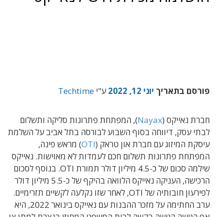
פורסם בתאריך
יוני 12, 2022
ע"י
Techtime
חברת נאייקס (
Nayax
), המפתחת פתרונות סליקה ותשלום
לבתי עסק, דיווחה בסוף השבוע לבורסה בתל אביב על השלמת
עיסקת המיזוג עם חברת און טראק (
OTI
) מראש פינה,
המפתחת פתרונות תשלום חכם לעמדות לא מאוישות. נאייקס
שילמה סכום של כ-4.5 מיליון דולר תמורת OTI. בנוסף לסכום
הרכישה, העניקה נאייקס הלוואה בהיקף של כ-5.5 מיליון דולר
לפירעון חובותיה של OTI, לאחר שזו נקלעה לקשיים תזרימיים.
ערב החתימה על מזכר ההבנות עם נאייקס בינואר 2022, היא
אף הגישה הגישה בקשה לבית המשפט המחוזי בנצרת למתן צו