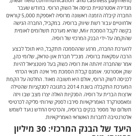
(near field communication and cashless payment),
מגדירה אסטרטגיית כניסה אל השוק הרוסי. בחודש שעבר
החברה קיבלה הזמנה ראשונה מרוסיה לאספקת 5,000 קוראים
אלחוטיים עבור רשת שיווק ברוסיה. במקביל, החברה הגישה
בקשה לקבל הסמכת Mir, שהיא מערכת תשלומים לאומית
שהוקמה על-ידי הבנק המרכזי של רוסיה.
להערכת החברה, מרגע שההסמכה תתקבל, היא תוכל לבצע
הרבה עסקאות ברוסיה. מנכ"ל חברת און-טראק, שלומי כהן,
אמר שהחברה זיהתה את רוסיה כשוק בעל פוטנציאל להיות
שוק אסטרטגי. אומנם קבלת הסמכת מיר אינה תנאי הכרחי
לכניסה לשוק הרוסי, אולם היא חשובה מאוד. החלטה על הקמת
המערכת התקבלה בשנת 2014 בתגובה לסנקציות שהטילה
ארצות הברית על רוסיה. הסנקיות האלה יצרו מצב שבו ויזה
ומאסטרקרד האמריקאיות סירבו לספק שירותי סליקה לכרטיסי
תשלום של מספר בנקים ברוסיה, והכרטיס החדש נועד לשמש
אלטרנטיבה לחברות האשראי האמריקאיות.
היעד של הבנק המרכזי: 30 מיליון