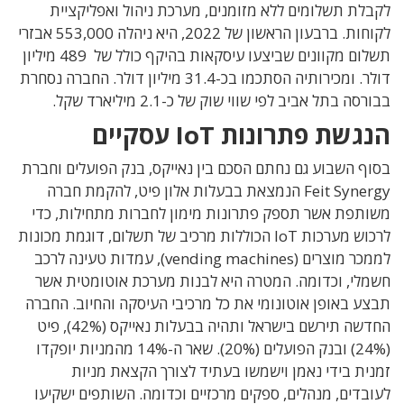
לקבלת תשלומים ללא מזומנים, מערכת ניהול ואפליקציית
לקוחות. ברבעון הראשון של 2022, היא ניהלה 553,000 אבזרי
תשלום מקוונים שביצעו עיסקאות בהיקף כולל של 489 מיליון
דולר. ומכירותיה הסתכמו בכ-31.4 מיליון דולר. החברה נסחרת
בבורסה בתל אביב לפי שווי שוק של כ-2.1 מיליארד שקל.
הנגשת פתרונות IoT עסקיים
בסוף השבוע גם נחתם הסכם בין נאייקס, בנק הפועלים וחברת
Feit Synergy הנמצאת בבעלות אלון פיט, להקמת חברה
משותפת אשר תספק פתרונות מימון לחברות מתחילות, כדי
לרכוש מערכות IoT הכוללות מרכיב של תשלום, דוגמת מכונות
לממכר מוצרים (vending machines), עמדות טעינה לרכב
חשמלי, וכדומה. המטרה היא לבנות מערכת אוטומטית אשר
תבצע באופן אוטונומי את כל מרכיבי העיסקה והחיוב. החברה
החדשה תירשם בישראל ותהיה בבעלות נאייקס (42%), פיט
(24%) ובנק הפועלים (20%). שאר ה-14% מהמניות יופקדו
זמנית בידי נאמן וישמשו בעתיד לצורך הקצאת מניות
לעובדים, מנהלים, ספקים מרכזיים וכדומה. השותפים ישקיעו