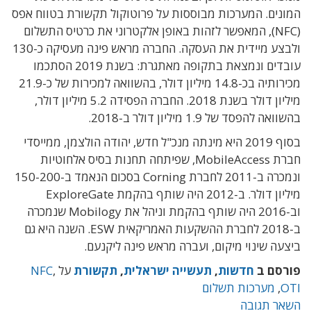
המונים. המערכות מבוססות על פרוטוקול תקשורת בטווח אפס
(NFC), המאפשר לזהות באופן אלקטרוני את כרטיס התשלום
ולבצע מיידית את העסקה. החברה מראש פינה מעסיקה כ-130
עובדים ונמצאת בתקופה מאתגרת: בשנת 2019 הסתכמו
מכירותיה בכ-14.8 מיליון דולר, בהשוואה למכירות של כ-21.9
מיליון דולר בשנת 2018. החברה הפסידה 5.2 מיליון דולר,
בהשוואה להפסד של 1.9 מיליון דולר ב-2018.
בסוף 2019 היא מינתה מנכ"ל חדש, יהודה הולצמן, ממייסדי
חברת MobileAccess, שפיתחה תחנות בסיס אלחוטיות
ונמכרה ב-2011 לחברת Corning בסכום הנאמד ב-150-200
מיליון דולר. ב-2012 היה שותף בהקמת ExploreGate
וב-2016 היה שותף בהקמת וניהל את Mobilogy שנמכרה
ב-2018 לחברת ההשקעות האמריקאית ESW. השנה היא גם
ביצעה שינוי מיקום, ועברה מראש פינה ליקנעם.
פורסם ב
חדשות
,
תעשייה ישראלית
,
תקשורת
על
,
NFC
OTI
,
מערכות תשלום
השאר תגובה