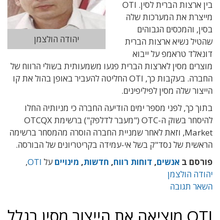
בין ארצות הברית לסין. OTI
מייצרת את המערכות שלה
בסין, והמכסים הגבוהים
יהודה הולצמן
שהטיל נשיא ארצות הברית
דונאלד טראמפ על ייבוא
מוצרים מסין לארצות הברית פגעו משמעותית בשולי הרווח של
החברה. בעקבות כך, OTI החליטה להעביר באופן בהול את קו
הייצור שלה מסין לפיליפינים.
בתוך כך, לפני מספר ימים הודיעה החברה כי מניותיה החלו
להיסחר בשוק ה-OTC ("מעבר לדלפק") ברשימת OTCQX
Market, וזאת לאחר שמניית החברה הוסרה מהמסחר ברשימה
הראשית של נסד"ק בשל אי-עמידה בקריטריונים של הבורסה.
פורסם ב
אנשים
,
דוחות רווח
,
חדשות
,
מינויים
על
OTI
,
יהודה הולצמן
השאר תגובה
OTI מוציאה את הייצור מסין בגלל