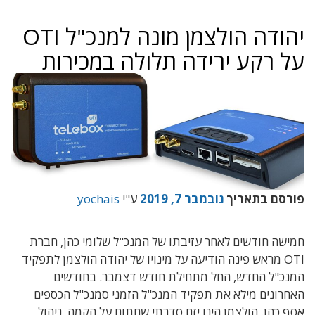
יהודה הולצמן מונה למנכ"ל OTI
על רקע ירידה תלולה במכירות
פורסם בתאריך
נובמבר 7, 2019
ע"י
yochais
חמישה חודשים לאחר עזיבתו של המנכ"ל שלומי כהן, חברת
OTI מראש פינה הודיעה על מינויו של יהודה הולצמן לתפקיד
המנכ"ל החדש, החל מתחילת חודש דצמבר. בחודשים
האחרונים מילא את תפקיד המנכ"ל הזמני סמנכ"ל הכספים
אסף כהן. הולצמן הינו יזם סדרתי שחתום על הקמה, ניהול