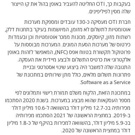
בעקבות כך, OTI החליטה להעביר באופן בהול את קו הייצור
שלה מסין לפיליפינים.
חברת OTI מעסיקה כ-130 עובדים ומספקת מערכות
אוטומטיות לתשלום לא מזומן, המיושמות בעיקר בתחנות דלק,
רשתות מזון, קיוסקים, מכונות ממכר אוטומטיות וכן ובעמדות
כירטוס של מערכות הסעת המונים. המערכות מבוססות על
פרוטוקול תקשורת בטווח אפס (NFC), המאפשר לזהות באופן
אלקטרוני את כרטיס התשלום ולבצע מיידית את העסקה.
התגובה שלה למשבר היה ביצוע שינוי אסטרטגי ובניית
פתרונות תשלום מלאים, כולל מתן שירותים במתכונת של
Software as a Service.
במתכונת הזאת, הלקוח משלם תמורת רישוי ותמלוגים לפי
מספר העסקאות שהוא מבצע במערכות. בשנת 2020 הסתכמו
מכירותיה בכ-12.7 מיליון דולר בהשוואה ל-10.6 מיליון דולר
ב-2019. במחצית הראשונה של 2021 הסתכמו מכירותיה
בכ-5.9 מיליון דולר, בהשוואה למכירות בהיקף של כ-1.8 מיליון
דולר במחצית הראשונה של 2020.