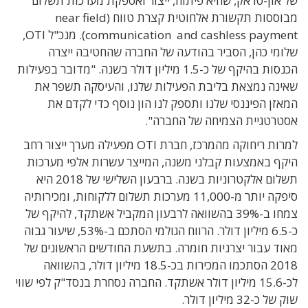
של און-טראק, שהיא פיתוח, ייצור ואספקת מערכות תשלום
מבוססות תקשורת אלחוטית קצרת טווח (near field
communication and cashless payment). מנכ"ל OTI,
שלומי כהן, הסביר בהודעה של החברה שהחטיבה ייצרה
הכנסות בהיקף של כ-1.5 מיליון דולר בשנה. "מדובר בפעילות
שאינה נמצאת בליבת הפעילות שלנו, והעיסקה תשפר את
המאזן הפיננסי שלנו ותספק לנו הון נוסף כדי לקדם את
אסטרטגיית הצמיחה של החברה".
למרות ריחוקה מהמרכז, חברת OTI מפעילה מערך ייצור רחב
היקף באמצעות קבלני משנה, המייצר עשרות אלפי מערכות
תשלום אלקטרוניות בשנה. ברבעון השלישי של 2018 היא
סיפקה יותר מ-11,000 מערכות תשלום ללקוחות, ומכירותיה
צמחו ב-39% בהשוואה לרבעון המקביל אשתקד, להיקף של
כ-6.5 מיליון דולר. הרווח הגולמי הסתכם ב-53%, שיעור גבוה
מאוד עבור יצרניות חומרה. בתשעת החודשים הראשונים של
2018 הסתכמו המכירות בכ-18.5 מיליון דולר, בהשוואה
לכ-15.6 מיליון דולר אשתקד. החברה נסחרת בנסד"ק לפי שווי
שוק של כ-32 מיליון דולר.