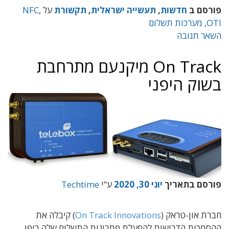
פורסם ב
חדשות
,
תעשייה ישראלית
,
תקשורת
על
,
NFC
OTI
,
מערכות תשלום
השאר תגובה
On Track מיקנעם מתרחבת
בשוק היפני
פורסם בתאריך
יוני 30, 2020
ע"י
Techtime
חברת און-טראק (
On Track Innovations
) קיבלה את
ההסמכות הדרושות להפעלת פתרונות התשלום שלה ביפן,