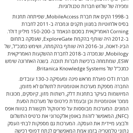
ומכירה של שלוש חברות טכנולוגיות.
ב-1998 הקים את חברת MobileAccess, שפיתחה תחנות
בסיס אלחוטיות במגוון תקנים ונמכרה ב-2011 לחברת
Corning האמריקאית בסכום הנאמד ב-150-200 מיליון דולר.
ב-2012 היה שותף בהקמת ExploreGate, שעסקה בתחום
הביג-דאטה, וב-2016 היה שותף בהקמתה, ושימש כמנכ"ל, של
Mobilogy, שנמכרה ב-2018 לחברת ההשקעות האמריקאית
ESW, שמתמחה ברכישת חברות תוכנה. בשנה האחרונה שימש
כמנכ"ל של Britanica Knowledge Systems.
חברת OTI פועלת מראש פינה ומעסיקה כ-130 עובדים.
החברה מספקת מערכות אוטומטיות לתשלום לא מזומן,
המיושמות בעיקר בתחנות דלק, רשתות מזון, קיוסקים, מכונות
ממכר אוטומטיות וכן ובעמדת כירטוס של מערכות הסעת
המונים. המערכות מבוססות על פרוטוקול תקשורת בטווח אפס
(NFC), המאפשר לזהות באופן אלקטרוני את כרטיס התשלום
ולבצע מיידית את העסקה. המערכות גם מספקות לבתי העסק
נתוני טלמטריה בזמן אמת המאפשרים לנתח דפוסי רכישה