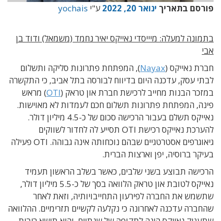
פורסם בתאריך
ינואר 20, 2022
ע"י
yochais
בתמונה למעלה: מיייסדי נאייקס יאיר נחמד (משמאל) ודוד בן
אבי
חברת נאייקס (
Nayax
), המפתחת פתרונות סליקה ותשלום
לבתי עסק, עדכנה היום בדיווח לבורסה בתל אביב, כי התקשרה
במזכר הבנות מחייב לרכישת חברת און טראק (
OTI
) מראש
פינה, המפתחת פתרונות תשלום חכם לעמדות לא מאוישות.
נאייקס תשלם בעבור הרכישה סכום של כ-4.5 מיליון דולר.
להערכת נאייקס רכישת OTI תסייע לה לחדור לשווקים
גיאוגרפים אסטרטגיים שבהם נוכחותה אינה גבוהה. OTI פעילה
בעיקר ברוסיה, יפן וארצות הברית.
הרכישה תבוצע בשני שלבים, כאשר בשלב הראשון תעמיד
נאייקס לטובת און טראק הלוואה בסך של כ-5.5 מיליון דולר,
שתשמש את החברה לפירעון התחייבויותיה, וזאת לאחר
שהחברה עדכנה לאחרונה כי נקלעה לקשיים תזרימיים. ההלוואה
שתעניק נאייקס הינה לתקופה של שנתיים, והיא תישא ריבית