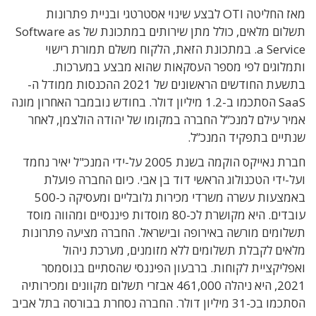
מאז החליטה OTI לבצע שינוי אסטרטגי ובניית פתרונות
תשלום מלאים, כולל מתן שירותים במתכונת של Software as
a Service. במתכונת הזאת, הלקוח משלם תמורת רישוי
ותמלוגים לפי מספר העסקאות שהוא מבצע במערכות.
בתשעת החודשים הראשונים של 2021 ההכנסות ממודל ה-
SaaS הסתכמו ב-1.2 מיליון דולר. בחודש נובמבר האחרון מונה
אמיר עילם למנכ”ל החברה במקומו של יהודה הולצמן, לאחר
שנתיים בתפקיד המנכ”ל.
חברת נאייקס הוקמה בשנת 2005 על-ידי המנכ"ל יאיר נחמד
ועל-ידי הטכנולוג הראשי דוד בן אבי. כיום החברה פועלת
באמצעות עשרה משרדי מכירות גלובליים ומעסיקה כ-500
עובדים. היא מקושרת לכ-80 מוסדות פיננסיים ומהווה מוסד
תשלומים מורשה באירופה ובישראל. החברה מציעה פתרונות
מלאים לקבלת תשלומים ללא מזומנים, מערכת ניהול
ואפליקציית לקוחות. ברבעון הפיננסי שהסתיים בנוסמסר
2021, היא ניהלה 461,000 אבזרי תשלום מקוונים ומכירותיה
הסתכמו בכ-31 מיליון דולר. החברה נסחרת בבורסה בתל אביב