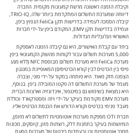
וקיבלה הזמנה ראשונה מרשת קמעונות מקומית. החברה
דיווחה שמערכת התשלום המתקדמת ביותר שלה, TRIO-IQ,
קיבלה הסמכה לעמידה בדרישות תקן FeliCa הנפוץ ביפן,
ועמידה בדרישות תקן EMV, המקודם ביפן על-ידי חברות
האשראי הגלובליות הגדולות.
ביחד עם קבלת האישורים, היא גם קיבלה הזמנה לאספקת
5,000 מערכות תשלום עבור לקוחות מהשוק הקמעונאי ביפן.
מערכת FeliCa היא מערכת תשלום מבוססת NFC (ללא מגע
פיסי בין הכרטיס לבין קורא הכרטיסים) המאופיינת במנגנון
הצפנה חזק מאוד. היא פותחה במקור על-ידי סוני, וצברה
מעמד של מערכת התשלום דה פקטו המובילה ביפן. בנוסף,
היא נמצאת בשימוש גם בסינגפור, אינדונזיה וארצות הברית.
מערכת EMV מקודמת בעיקר על-ידי ויזה ומסטרקארד וכוללת
מעבד פנימי בכרטיס וקורא הדורש את הכנסת הכרטיס אליו.
חברת OTI מספקת מערכות אוטומטיות לתשלום לא מזומן,
המיושמות בעיקר בתחנות דלק, רשתות מזון, קיוסקים, מכונות
ממכר אוטומטיות וכן ובעמדות כירטוס של מערכות הסעת