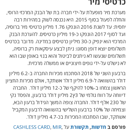
כרטיסי מיר
מערכת מיר מופעלת על-ידי חברה בת של הבנק המרכזי הרוסי,
והחלה לפעול בסוף 2015. היא נכנסה לשוק במהירות רבה
יחסית: עד לשנת 2016 הונפקו 1.76 מיליון כרטיסי מיר ברוסיה,
ועד לסוף 2017 הונפקו כ-19 מיליון כרטיסים. להערכת הבנק
המרכזי הוא ינפיק כ-30 מיליון כרטיסים במדינה. מדובר בכרטיס
תשלומים יוצא דופן מסוגו: ניתן לבצע עיסקאות רק ברוסיה,
תשלומים שנעשו לא ניתנים לביטול והוא בנוי באופן שבו הוא
לא נישלט על-ידי גופים חיצוניים או ממשלה מרכזית.
ברבעון השני של 2018 הסתכמו מכירות החברה ב-6.2 מיליון
דולר בהשוואה ל-6.9 מיליון דולר אשתקד, אולם מכירות החציון
הראשון צמחו ב-10% להיקף של כ-12 מיליון דולר. החברה
דיווחה על רווח גולמי של 3ץ2 מיליון דולר ברבעון, והפסד נקי
של 230 אלף דולר. החברה צופה המשך הגידול ברעון הבא,
וצמיחה של 10% ברבעון השלישי בהשוואה לרבעון המקביל
אשתקד, שבו הסתכמו המכירות בכ-4.7 מיליון דולר.
פורסם ב
חדשות
,
תקשורת
על
,
MIR
,
CASHLESS CARD