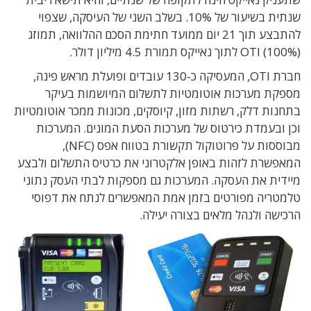
שנתית בשיעור של 10%. בשלב השני של העיסקה, שצפוי
להתבצע תוך 21 יום ממועד חתימת הסכם ההלוואה, תמוזג
OTI (100%) לתוך נאייקס תמורת 4.5 מיליון דולר.
חברת OTI, המעסיקה כ-130 עובדים ופועלת מראש פינה,
מספקת מערכות אוטומטיות לתשלום המיושמות בעיקר
בתחנות דלק, רשתות מזון, קיוסקים, מכונות ממכר אוטומטיות
וכן ובעמדת כירטוס של מערכות הסעת המונים. המערכות
מבוססות על פרוטוקול תקשורת בטווח אפס (NFC),
המאפשרת לזהות באופן אלקטרוני את כרטיס התשלום ולבצע
מיידית את העסקה. המערכות גם מספקות לבתי העסק נתוני
טלמטריה מפורטים בזמן אמת המאפשרים לנתח את דפוסי
הרכישה ולנהל מלאים בצורה יעילה.