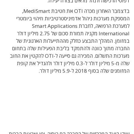
דפוסי הרכישה ולנהל מלאים בצורה יעילה.
בדצמבר האחרון מכרה OTI את חטיבת MediSmart,
המספקת מערכות ניהול אדמיניסטרטיביות וזיהוי ביומטרי
למערכת הרפואה, לחברת Smart Applications
International מקניה תמורת סכום של 2.75 מיליון דולר
במזומן. המהלך התבצע כחלק מההתייעלות הארגונית של
החברה מתוך כוונה ולהתמקד בליבת הפעילות שלה בתחום
מערכות התשלום. המכירה גם סייעה ל-OTI להקטין את החוב
שלה מ-5 מיליון דולר ל-0.3 מיליון דולר ולהגדיל את קופת
המזומנים שלה בסוף 2018 ל-5.9 מיליון דולר.
שוקי היעד המרכזיים של החברה הם רוסיה, יפן וארצות הברית.