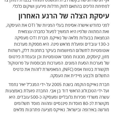
לפתיחת הליכים בהתאם לחוק חדלות פירעון ושיקום כלכלי.
עיסקת הצלה של הרגע האחרון
לפני כחודש אישרה אסיפת בעלי המניות של OTI את העיסקה,
ואת המתווה שלפיו היא תמשיך לפעול כחברה עצמאית
הנמצאת בבעלות מלאה של נאייקס. חברת OTI מעסיקה
כ-130 עובדים ופועלת מראש פינה. היא מספקת מערכות
אוטומטיות לתשלום המיושמות בעיקר בתחנות דלק, רשתות
מזון, קיוסקים, מכונות ממכר אוטומטיות וכן ובעמדת כירטוס
של מערכות הסעת המונים. המערכות מבוססות על פרוטוקול
תקשורת בטווח אפס (NFC), המאפשרת לזהות את כרטיס
התשלום ולבצע מיידית את העסקה.
חברת נאייקס הוקמה בשנת 2005 על-ידי המנכ”ל יאיר נחמד
ועל-ידי הטכנולוג הראשי דוד בן אבי. החברה פועלת באמצעות
עשרה משרדי מכירות גלובליים ומעסיקה כ-500 עובדים. היא
מקושרת לכ-80 מוסדות פיננסיים ומהווה מוסד תשלומים
מורשה באירופה ובישראל. נאייקס מציעה פתרונות מלאים