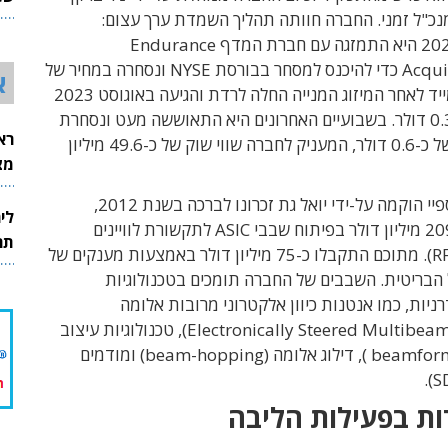
כ"ל זמני. החברה חוותה תהליך השמדת ערך עצום:
26
באוקטובר 2022 היא התמזגה עם חברת המדף Endurance
Acquisition Corp כדי להיכנס למסחר בבורסת NYSE ונסחרה במחיר של
א
42.8 דולר. מייד לאחר המיזוג המנייה החלה לרדת והגיעה באוגוסט 2023
לשפל של כ-0.3 דולר. בשבועיים האחרונים היא התאוששה מעט ונסחרת
רא
כעת במחיר של כ-0.6 דולר, המעניק לחברה שווי שוק של כ-49.6 מיליון
מצט
חברת סטיקספיי הוקמה על-ידי יואל גת זכרונו לברכה בשנת 2012,
לי
והשקיעה כ-209 מיליון דולר בפיתוח שבבי ASIC לתקשורת לוויינים
תר
דיגיטלית (RFIC). מתוכם התקבלו כ-75 מיליון דולר באמצעות מענקים של
הבריטית. השבבים של החברה תומכים בטכנולוגיות
יות, כמו אנטנות כיוון אלקטרוני מרובות אלומה
(Electronically Steered Multibeam Antennas), טכנולוגיות עיצוב
אלומה (beamforming ), דילוג אלומה (beam-hopping) ומודמים
ת בפעילות הליבה