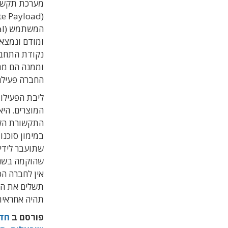
מערכת תקשורת 
נקודת התחבר
וממנה הם מת
החברה פעילה
ליבת הפעילו
המוצרים. הי
התקשורת הלוו
במימון סוכנו
שתועבר לידי MDA. במקביל, היא מחזיקה ב-51% ממני
שהוקמה בשנת 2018 ביח
תהיה אחראית 
פורסם ב
חד