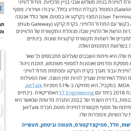
לוויינית בנויה משלוש אבני בניין מרכזיות: מודול לווייני
ד
(Satellite Payload) המטפל בקבלת המידע בחלל, עיבודו ושידורו, מסוף
המשתמש (User Terminal) המצוי בקרקע או במטוס, אשר כולל אנטנה
ומודם ונמצא בקשר עם המודול הלווייני. בקרת קרקע (Hub Gateway):
חב
ות הרשת אל הלוויין שבה מנוהלת התקשורת של הלוויינים
וה
חברים אל רשתות תקשורת קרקעיות שונות. בינתיים
 בשלושת התחומים האלה.
ת שלה היא פיתוח השבבים שעליהם מתבססים כל שאר
א מספקת מודמים ואנטנות למסופי משתמש, תוכנת ניהול
יינית עבור מערך בקרת הקרקע ומפתחת מודול לווייני
ת החלל האירופית שצריך להיות זמין השנה. זאת הפעילות
ות
JetTalk
,
ד עם
ST Engineering
האמריקאית. בינתיים
אין לחברה הכנסות, בדו"ח השנתי של 2022 החברה מדווחת שכאשר היא
תשלים את הפיתוח של מסוף תקשורת לוויינית מוטס, חברת JetTalk
על השיווק והמכירות שלו.
שות
,
חלל
,
סמיקונדקטורס
,
תעופה וביטחון
,
תעשייה