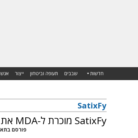
חדשות
שבבים
תעופה וביטחון
ייצור
אנשי
SatixFy
SatixFy מוכרת ל-MDA את חטיבת המטעדים
פורסם בתא