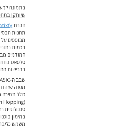
בתמונה למעל
שיותקן בתחנות הקרק
חברת
atixfy
המודמים מבוס
בדרישות החדשות של תקן B-S2X
כולל תמיכה ב
משמש כליבת מערכת l on Module