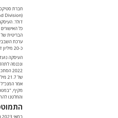
חברת סטיקספי
(Digital Payload Division) לחברת
כל האישורים
ערכת השבבים
כ-20 מיליון דולר, לאספקת השבבים של סטיקספיי לחברת MDA.
העיסקה נועד
ונכנסה לתהל
אמר המנכ"ל ד
מקיף, "במטר
והחלטנו להתמ
התמוטט
במ