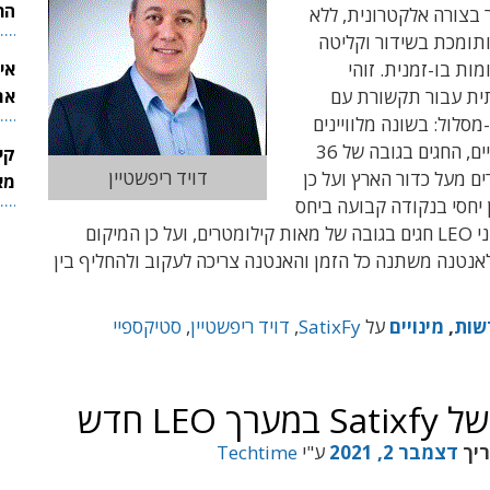
הר
 בצורה אלקטרונית, ללא
ותומכת בשידור וקליטה
ות בו-זמנית. זוהי
אי
ית עבור תקשורת עם
את
י-מסלול: בשונה מלוויינים
לש
גיאו-סטציונריים, החגים בגובה של 36
קי
דויד ריפשטיין
ם מעל כדור הארץ ועל כן
מאר
 יחסי בנקודה קבועה ביחס
לאנטנה, לווייני LEO חגים בגובה של מאות קילומטרים, ועל כן המיקום
אנטנה משתנה כל הזמן והאנטנה צריכה לעקוב ולהחליף בין
שות
,
מינויים
על
SatixFy
,
דויד ריפשטיין
,
סטיקספיי
ריך
דצמבר 2, 2021
ע"י
Techtime