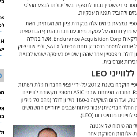
בק
סר כי ריפשטיין נבחר לתפקיד בשל יכולתו לבצע מהלכי
ים ולהוביל תפניות עסקיות.
פיי נמצאת בימים אלה בנקודת ציון משמעותית, וזאת
לפיתוח 
 מרץ חתמה על עסקת מיזוג עם חברת המדף הבורסאית
(SPAC) האמריקאית Endurance Acquisition Corp, אשר במידה
ותושלם תוביל אותה למסחר בנסד"ק תחת הסימול SATX, ולפי שווי שוק
יש
6 מיליון דולר. ריפסטיין אמר שההון שיגוייס בעיסקה ישמש לבניית
ירות אגרסיבית.
ווייני LEO
ס
חברת סטיקספיי הוקמה בשנת 2012 על-ידי יוצאי החברות גילת רשתות
לוויין ו-RaySat. החברה מפתחת שבבי ASIC ומסופי תקשורת לווייניים
מכי
עבור יישומי דטה, ועד היום השקיעה כ-180 מיליון דולר (מהם 70 מיליון
 החלל הבריטית) עבור פיתוח שבבים ייחודיים המשמשים
אי
ויינים מנמיכי רום (LEO).
בת
לימה פיתוח של אנטנה
ול
-אלומות הסורקת אחר