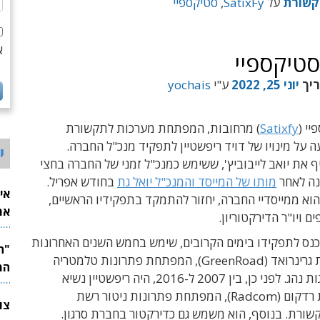
שורת
על
SatixFy
,
סטיקספיי
א
סטיקספיי
ריך
יוני 25, 2022
ע"י
yochais
י (
Satixfy
) מרחובות, המפתחת מערכות לתקשורת
עה על מינויו של דויד ריפשטיין לתפקיד מנכ"ל החברה.
י
יף את יואב לייבוביץ', ששימש כמנכ"ל זמני של החברה בחצי
נה לאחר
מותו של המייסד והמנכ"ל יואל גת
בחודש אפריל.
אי
ם הוא ממייסדיי החברה, יחזור להתמקד בתפקידיו הראשיים,
את
 ויו"ר הדירקטוריון.
לש
יכנס לתפקידו בימים הקרובים, שימש בחמש השנים האחרונות
כמנכ"ל חברת גרינרואד (GreenRoad), המפתחת פתרונות טלמטריה
המ
וניטור התנהגות נהג. לפני כן, בין 2007 ל-2016, היה ריפשטיין נשיא
ומנכ"ל חברת רדקום (Radcom), המפתחת פתרונות ניטור רשת
שורת. בנוסף, הוא משמש גם כדירקטור בחברת סרגון.