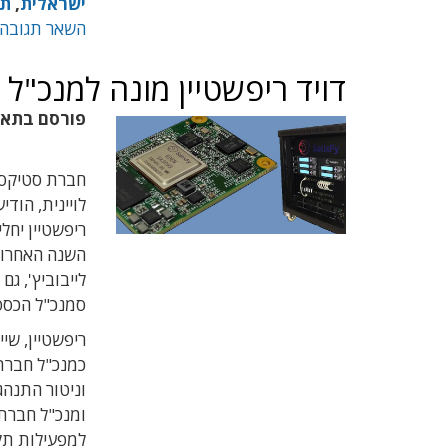
ישראלית
,
תק
השאר תגובה
דויד ריפשטיין מונה למנכ"ל 
פורסם בתא
חברת סטיקספי
לויינית, הודי
ריפשטיין יחל
השנה האחרו
לייבוביץ', ג
סמנכ"ל הכספים
ריפשטיין, שי
למפעילות תק