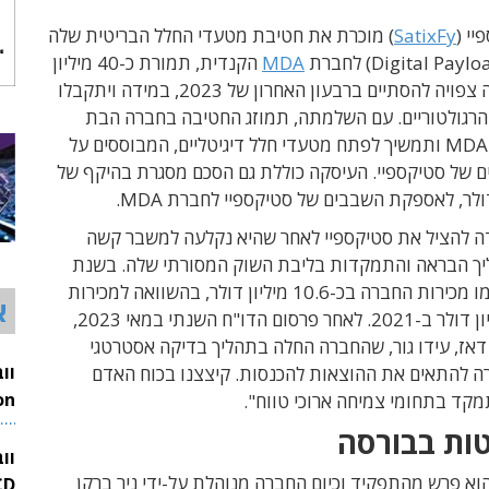
י (
SatixFy
) מוכרת את חטיבת מטעדי החלל הבריטית שלה
MDA
הקנדית, תמורת כ-40 מיליון
דולר. העיסקה צפויה להסתיים ברבעון האחרון של 2023, במידה ויתקבלו
 הרגולטוריים. עם השלמתה, תמוזג החטיבה בחברה הבת
הבריטית של MDA ותמשיך לפתח מטעדי חלל דיגיטליים, המבוססים על
 של סטיקספיי. העיסקה כוללת גם הסכם מסגרת בהיקף של
ה להציל את סטיקספיי לאחר שהיא נקלעה למשבר קשה
יך הבראה והתמקדות בליבת השוק המסורתי שלה. בשנת
2022 הסתכמו מכירות החברה בכ-10.6 מיליון דולר, בהשוואה למכירות
א
של 21.7 מיליון דולר ב-2021. לאחר פרסום הדו"ח השנתי במאי 2023,
אז, עידו גור, שהחברה החלה בתהליך בדיקה אסטרטגי
ה להתאים את ההוצאות להכנסות. קיצצנו בכוח האדם
קד בתחומי צמיחה ארוכי טווח".
26
ות בבורסה
וו
אי 2023 הוא פרש מהתפקיד וכיום החברה מנוהלת על-ידי ניר ברקן