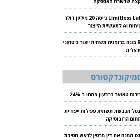
צה שרשרת האספקה
Limitless Labs גייסה 20 מיליון דולר
AI לתעשיית הייצור
RH בונה ברומניה תשתית ייצור ביטחוני
ראלית
מיקונדקטורס
רות טאואר ברבעון צמחו ב-24%
נטל מגבשת תשתית פעילות ייעודית
חום הרובוטיקה
נס ממנה את דין מרטין לראש חטיבת