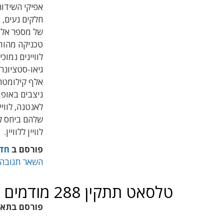
אפיקי השידור
חלקים נעים, 
של מספר אלומ
טכניקה מהות
לוויינים נמוכ
אלף קילומטרי
ניצבים באופן
שלהם ביחס ל
לוויין ללוויין.
פורסם ב
חד
השאר תגובה
טלסאט תתקין 288 מודמים של Satixfy במערך LEO חדש
פורסם בתא