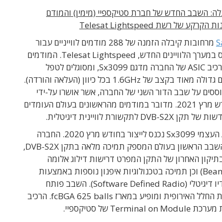
ה: השבב החדש של חברת סטיקספיי (מימין) והמודם
ע של רשת Telesat Lightspeed
S
מרחובות קיבלה הזמנה של 288 מודמים לווייניים עבור
תחנות הבסיס במערך הלוויינים החדש, Telesat Lightspeed. המודמים
מבוססים על רכיב ASIC של החברה מדגם Sx3099, ומסוגלים לטפל
בכמות נתונים גדולה מאוד בקצב של 1.6GHz בכל כיוון (העלאה והורדה).
סים על שבב הדור השני של החברה, אשר אושרו על-ידי
טלסאט בחודש מרץ 2021. מדובר במודמים מהראשונים בעולם העומדים
DV לתקשורת לוויינית דיגיטלית.
שבב ה-ASIC העצמי Sx3099 נכנס לייצור בחודש מרץ 2020. החברה
מסרה שזהו השבב הראשון בעולם המספק תמיכה מלאה בתקן DVB-S2X,
תיקון האחרון של התקן המפרט דרישות דילוג אלומה
(Beam Hopping) וכן תמיכה בטכנולוגיות איפנון נוספות באמצעות
טכנולוגיית רדיו דיגיטלי (Software Defined Radio). השבב פותח
במימון בוכנות החלל האירופית ומופיע במארז fcBGA 625 balls. הרכיב
Termina של סטיקספיי.