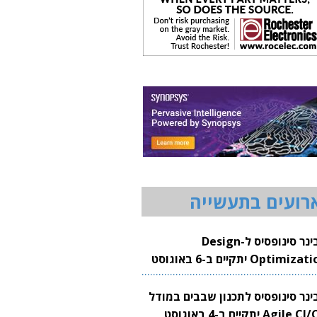
רועים בתעשייה
וובינר סינופסיס ל-Design
Optimization יתקיים ב-6 באוגוסט
20
בינר סינופסיס לתכנון שבבים במודל
Agile CI/CD יתקיים ב-4 באוגוסט