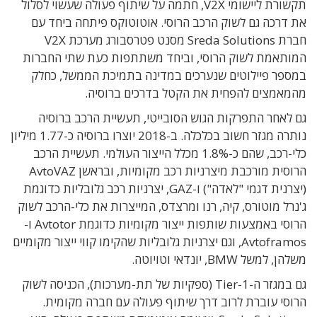
תקשורת ליישומי V2X, חתמה על שיתוף פעולה שעשוי לסלול
את דרכה גם לשוק הרכב הרוסי. אוטוטוקס פיתחה ביחד עם
חברת Sreda Solutions מסנט פטרסבורג מערכת V2X
המותאמת לשוק הרוסי, וביחד משתתפות כעת שתי החברות
במספר פיילוטים שנערכים במדינה בתמיכת הממשל, כחלק
מהמאמצים להפחית את הקטל בדרכים ברוסיה.
גם לאחר התפרקות הגוש הסובייטי, תעשיית הרכב ברוסיה
נותרה מגזר חשוב בכלכלה. ב-2018 יוצרו ברוסיה כ-
1.77 מיליון
כלי-רכב, שהם כ-1.8% מכלל הייצור העולמי.
תעשיית הרכב
הרוסית מורכבת מיצרניות רכב מקומיות, ובראשן AvtoVAZ
(יצרנית דגמי "לאדה") ו-GAZ, יצרניות רכב גלובליות כדוגמת
ג'נרל מוטורס, קיה, רנו ומרצדס, המייצרות את כלי-הרכב לשוק
הרוסי באמצעות שותפות ייצור מקומיות כדוגמת Avtotor ו-
Avtoframos, וגם יצרניות גלובליות שהקימו קווי ייצור מקומיים
משלהן, למשל BMW, יונדאי וטויוטה.
גם במגזר ה-Tier-1 (ספקיות של תת-מערכות), הכניסה לשוק
הרוסי עוברת לרוב דרך שיתוף פעולה עם חברה מקומית.