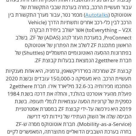
עבור תעשיית הרכב, בחרה בערכת שבבי התקשורת של
אוטוטוקס (
Autotalks
) מכפר נטר, עבור מערך התקשורת בין
הרכב לבין כלי-רכב אחרים ותשתיות הדרך (Vehicle
toEverything – V2X) אשר ישולב ביחידת הבקרה
ProConnect, במערכת העזר לנהג (ADAS) של ZF. בשלב
הראשון מתכננת ZF לשלב את הפתרון של אוטוטוקס
בפתרונות ההסעה האוטונומיים החשמליים (Shuttles) של
חברת 2getthere הנמצאת בבעלות קבוצת ZF.
קבוצת ZF שמרכזה בפרדריקשאפן, גרמניה, היא אחת מענקיות
תעשיית הרכב. היא מעסיקה כ-150,000 עובדים ובשנת 2020
הסתכמו מכירותיה בכ-32.6 מיליארד אירו. חברת 2getthere
פועלת מהעיר אוטרכט בהולנד, והחלה את דרכה בשנת 1984
כספקית של קרוניות הסעה עצמאיות לנמלי תעופה. בשנת
2019 היא נירכשה על-ידי קבוצת ZF במסגרת אסטרטגיית
הכניסה שלה אל השוק העתידי של ניידות לפי דרישה
(Mobility-as-a-Service). חברת אוטוטוקס מסרה ש-ZF
בחרה בערכת השבבים הדואליים מתוצרתה, המאפשרים לקיים