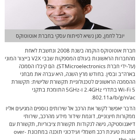
יובל לחמן, סגן נשיא לפיתוח עסקי בחברת אוטוטוקס
חברת אוטוטוקס הוקמה בשנת 2008 ונחשבת לאחת
מהחברות הראשונות בעולם המספקות שבבי V2X בייצור המוני
(על-ידי חברת STMicroelectronics). הם קיבלו הסמכה
בארה"ב ובסין. בחודש מרץ השנה, היא עברה את מבחני
ההסמכה הראשונים לטכנולוגיית תקשורת שלישית: תקשורת
Wi-Fi 5 בתדרי 2.4GHz ו-5GHz התומכת בתקני
802.11a/b/g/n/ac.
הדבר יאפשר לקשר את הרכב אל שירותים נוספים המגיעים אליו
ממקורות חיצוניים, דוגמת שידור מידע מהרכב, שירותי
דיאגנוסטיקה, גישה לנקודות תקשורת ציבוריות, תקשורת עם
תחנות טעינת רכב חשמלי ועידכוני תוכנה במתכונת over-
the-air.