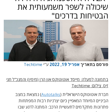
שיכולה לשפר משמעותית את
הבטיחות בדרכים"
פורסם בתאריך
אפריל 19, 2022
ע"י
Techtime
בתמונה למעלה: מייסד אוטוטוקס און הרן (מימין) והמנכ"ל חגי
זיס. צילום: Techtime
חברת אוטוטוקס הישראלית (
Autotalks
) נמצאת במצב
הביניים המיוחד המאפיין כיום יצרניות רבות המפתחות
פתרונות מתקדמים לתעשיית הרכב: המתנה לרגע שבו