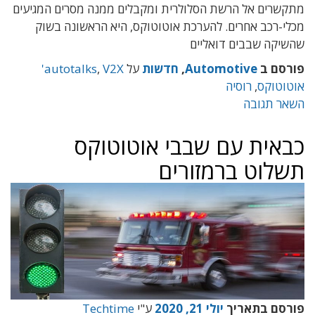
מתקשרים אל הרשת הסלולרית ומקבלים ממנה מסרים המגיעים
מכלי-רכב אחרים. להערכת אוטוטוקס, היא הראשונה בשוק
שהשיקה שבבים דואליים
פורסם ב
Automotive
,
חדשות
על
,
autotalks
V2X'
אוטוטוקס
,
רוסיה
השאר תגובה
כבאית עם שבבי אוטוטוקס
תשלוט ברמזורים
פורסם בתאריך
יולי 21, 2020
ע"י
Techtime