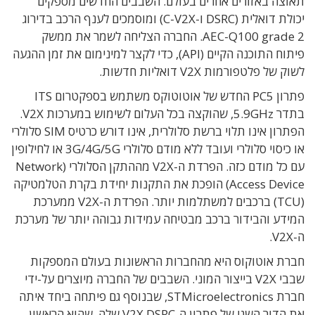
תאוצה באזורים אחרים בעולם. השבבים החדשים מספקים
יכולת דואלית (DSRC ו-C-V2X) ומוסמכים לענף הרכב בדירוג
AEC-Q100 grade 2. החברה הצליחה לשמר את ממשק
פיתוח התוכנה הקיים (API), כדי לקצר למינימום את זמן ההגעה
לשוק של פלטפורמות V2X דואליות חדשות.
פתרון PC5 החדש של אוטוטוקס משתמש בספקטרום ITS
בתדר 5.9GHz, שהוקצה בכל העלום לשימוש במערכות V2X.
הפתרון אינו תלוי ברשת סלולרית, אינו דורש כרטיס SIM סלולרי
או כיסוי סלולרי ועובד ללא מודם סלולרי 3G/4G/5G או לחילופין
עם כל מודם כזה. הפרדת ה-V2X מההתקן הסלולרי (Network
Access Device) הופכת את התקנות יחידת בקרת הטלמטיקה
(TCU) ברכבים למשתלמות יותר. הפרדת ה-V2X ממערכת
המידע והבידור ברכב מבטיחה עמידות גבוהה יותר של מערכת
ה-V2X.
חברת אוטוקוס היא מהחברות הראשונות בעולם המספקות
שבבי V2X בייצור המוני. השבבים של החברה מיוצרים על-ידי
חברת STMicroelectronics, שבנוסף גם פיתחה ביחד איתה
את הדור השני של פתרון ה-V2X DSRC שלה, שהוא הראשון