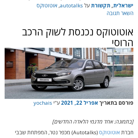
ישראלית
,
תקשורת
על
autotalks
,
אוטוטוקס
השאר תגובה
אוטוטוקס נכנסת לשוק הרכב
הרוסי
פורסם בתאריך
אפריל 22, 2021
ע"י
yochais
[בתמונה: אחד מדגמי הלאדה החדשים]
חברת
אוטוטוקס
(Autotalks) מכפר נטר, המפתחת שבבי