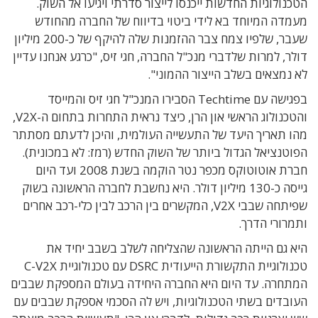
הטכנולוגיות החדשות ייכנסו לייצור סדרתי ויגיעו אל השוק.
מעמדה המיוחד בא לידי ביטוי בדיווח של החברה מהחודש
שעבר, שלפיו צמח צבר ההזמנות שלה להיקף של כ-200 מיליון
דולר, למרות שלדברי מנכ"ל החברה, חגי זיס, "כרגע אנחנו עדיין
לא נמצאים בשלב הייצור ההמוני".
בפגישה עם Techtime הסבירו המנכ"ל חגי זיס והמייסד
והטכנולוג הראשי און הרן, כיצד נראית התחרות בתחום ה-V2X,
מהו תאריך היעד של התעשייה העולמית, והיכן לדעתם מסתתר
הפוטנציאל הגדול ביותר של השוק החדש (רמז: לא במכונית).
חברת אוטוטוקס מכפר נטר הוקמה בשנת 2008 ועד היום
גייסה כ-130 מיליון דולר. היא נחשבת לחברה הראשונה בשוק
שפיתחה שבבי V2X, המקשרים בין הרכב לבין כלי-רכב אחרים
ותמרורי הדרך.
היא גם הייתה הראשונה שהצליחה לשלב בשבב יחיד את
טכנולוגיית התקשורת הייעודית DSRC עם טכנולוגיית C-V2X
המתחרה. עד היום היא החברה היחידה בעולם המספקת שבבים
העובדים בשתי הטכנולוגיות, ויש לה הסכמי אספקת שבבים עם