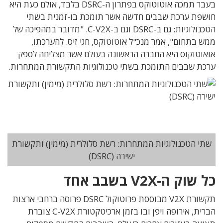
בעבר תמכה אוטוטוקס בפתרון ה-DSRC בלבד, אולם כעת היא
חושפת ערכת שבבים חדשה אשר תומכת בו-זמנית בשתי
הטכנולוגיות: גם ב-DSRC וגם ב-C-V2X. "מדובר במהפיכה של
ממש בתחום", אמר מנכ"ל אוטוטוקס, חגי זיס. להערכתו,
אואוטוקוס היא החברה הראשונה בעולם אשר מצליחה לספק
ערכת שבבים התומכת בשתי טכנולוגיות התקשורת המתחרות.
שתי הטכנולוגיות המתחרות: רשת סלולרית (מימין) ותקשורת
ישירה (DSRC)
כל שוק ה-V2X בשבב אחד
תקשורת V2X מבוססת פרוטוקול DSRC פרוסה ברחבי ארצות
הברית, אירופה ויפן ובו בזמן ארכיטקטורת C-V2X צוברת