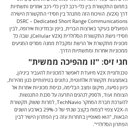
בתחום התקשורת בין כלי-רכב לבין כלי-רכב אחרים ותשתיות
דרך (V2X). הוויכוח הזה מתנהל בין חסידי התקשורת הישירה
DSRC – Dedicated Short Range Communications
הפועלים בעיקר בארצות הברית, ביפן ובמדינות אירופה, לבין
חסידי גישת התקשורת הסלולרית (Cellular V2X), שבה כל
מכונית מתקשרת אל הרשת ומקבלת ממנה מסרים המגיעים
ממכוניות אחרות ומתשתיות הדרך.
חגי זיס: "זו מהפיכה ממשית"
טכנולוגיית V2X מיועדת לאפשר למכוניות להעביר ביניהן,
באמצעות תקשורת אלחוטית, נתונים בטיחותיים כגון מהירות,
כיוון נסיעה, מיקום ומצב הבלימה, כניסת מכוניות אחרות אל
הצומת ועוד, ולספק לנהגים התרעה על סכנת התנגשות.
להערכת חברת המחקר TechNavio, למרות ששוק תקשורת
ה-V2X צפוי לצמוח בקצב שנתי של כ-29% בארבע השנים
הבאות, "הוא מאופיין בתחרות עזה בין הפתרון הישיר לבין
הפתרון הסלולרי".