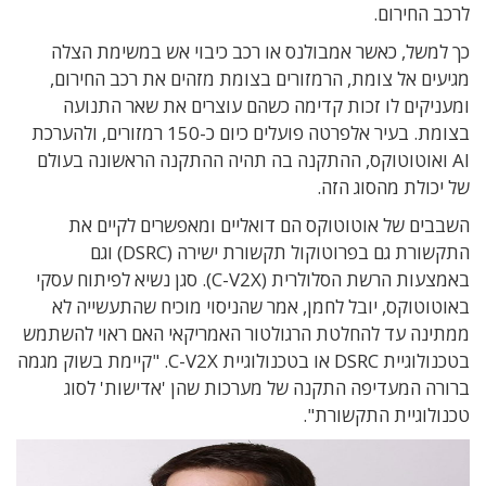
לרכב החירום.
כך למשל, כאשר אמבולנס או רכב כיבוי אש במשימת הצלה
מגיעים אל צומת, הרמזורים בצומת מזהים את רכב החירום,
ומעניקים לו זכות קדימה כשהם עוצרים את שאר התנועה
בצומת. בעיר אלפרטה פועלים כיום כ-150 רמזורים, ולהערכת
AI ואוטוטוקס, ההתקנה בה תהיה ההתקנה הראשונה בעולם
של יכולת מהסוג הזה.
השבבים של אוטוטוקס הם דואליים ומאפשרים לקיים את
התקשורת גם בפרוטוקול תקשורת ישירה (DSRC) וגם
באמצעות הרשת הסלולרית (C-V2X). סגן נשיא לפיתוח עסקי
באוטוטוקס, יובל לחמן, אמר שהניסוי מוכיח שהתעשייה לא
ממתינה עד להחלטת הרגולטור האמריקאי האם ראוי להשתמש
בטכנולוגיית DSRC או בטכנולוגיית C-V2X. "קיימת בשוק מגמה
ברורה המעדיפה התקנה של מערכות שהן 'אדישות' לסוג
טכנולוגיית התקשורת".