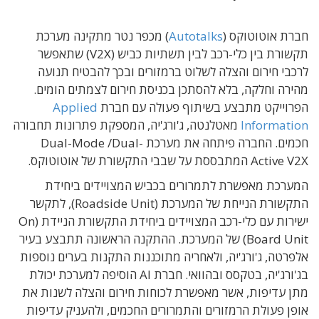
חברת אוטוטוקס (
Autotalks
) מכפר נטר מתקינה מערכת
תקשורת בין כלי-רכב לבין תשתיות כביש (V2X) שתאפשר
לרכבי חירום והצלה לשלוט ברמזורים ובכך להבטיח תנועה
מהירה וחלקה, בלא להסתכן בכניסת חירום לצמתים הומים.
הפרוייקט מתבצע בשיתוף פעולה עם חברת
Applied
Information
מאטלנטה, ג'ורג'יה, המספקת פתרונות תחבורה
חכמים. החברה פיתחה את מערכת Dual-Mode /Dual-
Active V2X המתבססת על שבבי התקשורת של אוטוטוקס.
המערכת מאפשרת לתמרורים בכביש המצויידים ביחידת
התקשורת הנייחת של המערכת (Roadside Unit), לתקשר
ישירות עם כלי-רכב המצויידים ביחידת התקשורת הניידת (On
Board Unit) של המערכת. ההתקנה הראשונה תתבצע בעיר
אלפרטה, ג'ורג'יה, ולאחריה מתוכננות התקנות בערים נוספות
בג'ורג'יה, בטקסס ובהוואי. חברת AI הוסיפה למערכת יכולת
מתן עדיפות, אשר מאפשרת לכוחות חירום והצלה לשנות את
אופן פעולת הרמזורים והתמרורים החכמים, ולהעניק עדיפות