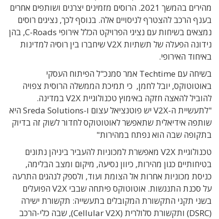
מהירים בהמשך 2021. הרוסים מזמינים יצרנים ושותפים אחרים
בענף הרכב להצטרף לניסויים אלה. בנוסף לכך, נציגים רוסים
נמצאים בשיחות עם נציגי הפרויקט הכלל אירופי C-Roads, בהן
נידונה הפעלה של תשתיות V2X שיחברו בין רוסיה למדינות
באיחוד האירופי.
בשיחה עם Techtime אמר סמנכ"ל הפיתוח העסקי
באוטוטוקס, יובל לחמן,
כי תמיכת הממשלה הרוסית צפויה
להוביל להאצה חזקה באימוץ טכנולוגיית V2X במדינה.
"לתעשיית ה-V2X יש פוטנציאל עצום ו-Sreda Solutions היא
שותפה אידיאלית שתאפשר לאוטוטוקס לחדור לשוק זה בדיוק
בתקופה שבה הוא נפתח במהירות"
טכנולוגיית V2X מאפשרת למכוניות להעביר ביניהן נתונים
בטיחותיים כגון מהירות, כיוון נסיעה, מיקום ומצב הבלימה,
כניסת מכוניות אחרות אל הצומת ועוד, ולספק לנהגים התרעה
על סכנת התנגשות. אוטוטוקס פיתחה שבבי V2X ה
פועלים
בשני תקני התקשורת המקובלים בתעשייה: תקשורת ישירה
(
DSRC
) ותקשורת סלולרית
(
Cellular V2X
), שבה כלי-הרכב