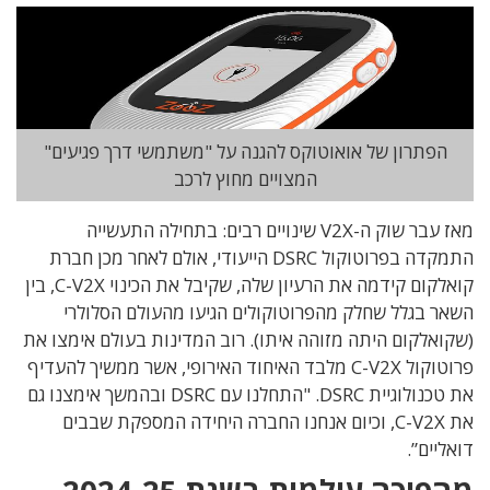
הפתרון של אואוטוקס להגנה על "משתמשי דרך פגיעים"
המצויים מחוץ לרכב
מאז עבר שוק ה-V2X שינויים רבים: בתחילה התעשייה
התמקדה בפרוטוקול DSRC הייעודי, אולם לאחר מכן חברת
קואלקום קידמה את הרעיון שלה, שקיבל את הכינוי C-V2X, בין
השאר בגלל שחלק מהפרוטוקולים הגיעו מהעולם הסלולרי
(שקואלקום היתה מזוהה איתו). רוב המדינות בעולם אימצו את
פרוטוקול C-V2X מלבד האיחוד האירופי, אשר ממשיך להעדיף
את טכנולוגיית DSRC. "התחלנו עם DSRC ובהמשך אימצנו גם
את C-V2X, וכיום אנחנו החברה היחידה המספקת שבבים
דואליים”.
מהפיכה עולמית בשנת 2024-25