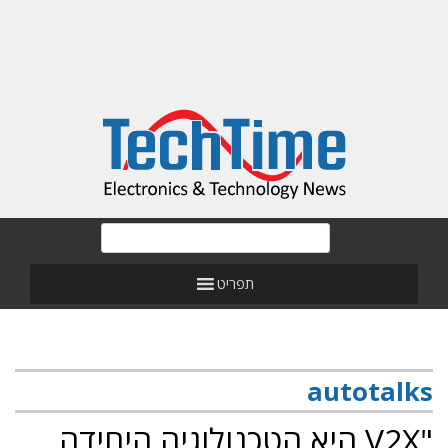
תפריט
autotalks
"V2X היא הטכנולוגיה היחידה