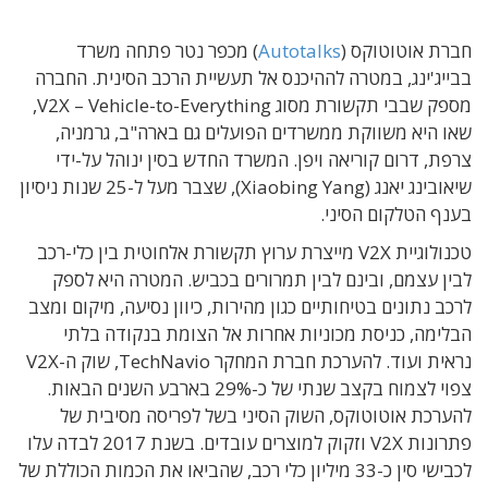
חברת אוטוטוקס (
Autotalks
) מכפר נטר פתחה משרד
בבייג'ינג, במטרה לההיכנס אל תעשיית הרכב הסינית. החברה
מספק שבבי תקשורת מסוג V2X – Vehicle-to-Everything,
שאו היא משווקת ממשרדים הפועלים גם בארה"ב, גרמניה,
צרפת, דרום קוריאה ויפן. המשרד החדש בסין ינוהל על-ידי
שיאובינג יאנג (Xiaobing Yang), שצבר מעל ל-25 שנות ניסיון
בענף הטלקום הסיני.
טכנולוגיית V2X מייצרת ערוץ תקשורת אלחוטית בין כלי-רכב
לבין עצמם, ובינם לבין תמרורים בכביש. המטרה היא לספק
לרכב נתונים בטיחותיים כגון מהירות, כיוון נסיעה, מיקום ומצב
הבלימה, כניסת מכוניות אחרות אל הצומת בנקודה בלתי
נראית ועוד. להערכת חברת המחקר TechNavio, שוק ה-V2X
צפוי לצמוח בקצב שנתי של כ-29% בארבע השנים הבאות.
להערכת אוטוטוקס, השוק הסיני בשל לפריסה מסיבית של
פתרונות V2X וזקוק למוצרים עובדים. בשנת 2017 לבדה עלו
לכבישי סין כ-33 מיליון כלי רכב, שהביאו את הכמות הכוללת של