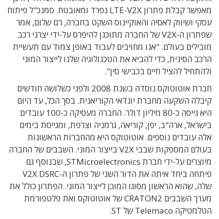
מאפשר קבלת פתרון LTE-V2X נפרד ומאובטח. סמנכ"ל פיתוח
עסקי ושיווק לאסיה והאוקיינוס השקט בחברה, רם שלום, אמר
שפתרון ה-V2X של החברה מתוכנן להיפרס על-ידי יצרני רכב
מובילים בעולם. "אנו מחויבים לעבוד באופן צמוד עם תעשיית
הרכב הסינית, כדי להביא את הטכנולוגיה שלנו לייצור המוני
ולהתחיל להציל חיים בכבישי סין".
חברת אוטוטוקס נוסדה בשנת 2008 ולפני כשלושה חודשים
קיבלה השקעה מחברת יונדאי הקוריאנית. בסך הכל, עד היום
היא גייסה כ-80 מיליון דולר. החברה מעסיקה כ-100 עובדים
בישראל, ארה"ב, יפן, קוריאה, גרמניה וצרפת, ומגייסת בימים
אלה עובדים נוספים. אוטוטוקס היא מהחברות הראשונות
בעולם המספקות שבבי V2X בייצור המוני. השבבים של החברה
מיוצרים על-ידי חברת STMicroelectronics, שבנוסף גם
פיתחה ביחד איתה את הדור השני של פתרון ה-V2X DSRC
שלה, שהוא הראשון מסוגו המוכן לייצור המוני. הפתרון כולל את
מערך השבבים CRATON2 של אוטוטוקס ואת פלטפורמת
הטלמטיקה Telemaco של ST.