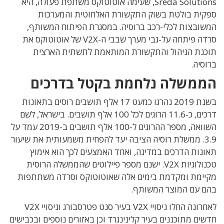
Sreda Solutions, שעימה אוטוטוקס משתפת פעולה, היא
ספקית בולטת בשוק התקשורת האלחוטית והמערכות
המשובצות לכלי-רכב ברוסיה. במסגרת הפיתוח המשותף,
סרדה פיתחה על-גבי מערך שבבי ה-V2X של אוטוטוקס את
תוכנת הניהול והתקשורת המותאמת לתשתית הארצית
ברוסיה.
הממשלה נלחמת בקטל בדרכים
בשנת 2019 נהרגו כמעט 17 אלף תושבים רוסים בתאונות
דרכים, כ-11.6 הרוגים לכל 100 אלף תושבים. בישראל, לשם
השוואה, מספר ההרוגים ל-100 אלף תושבים ב-2019 עמד על
3.9. ממשלת רוסיה הציבה יעד להפחית משמעותית את שיעור
תאונות הדרכים במדינה, ואחד האמצעים לכך הוא אימוץ
טכנולוגיות V2X. ישנם מספר פיילוטים שהממשלה הרוסית
מקיימת ומקדמת בימים אלה שאוטוטוקס וסרדה משתתפות
בהם עם המוצר המשותף.
לאחרונה החלו ניסויי V2X בעיר סנט פטרסבורג וניסויי V2X
חדשים מתוכננים בעיר קלינינגרד וכן באזורים נוספים ובכבישים