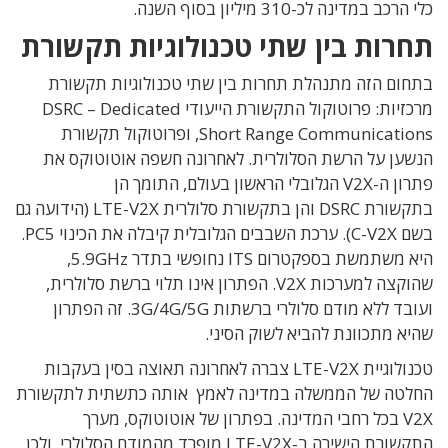
כלי הרכב במדינה לכ-310 מיליון בסוף השנה.
תחרות בין שתי טכנולוגיות תקשורת
בתחום הזה מתנהלת תחרות בין שתי טכנולוגיות תקשורת
מרכזיות: פרוטוקול התקשורת הייעודי DSRC – Dedicated
Short Range Communications, ופרוטוקול תקשורת
הנשען על הרשת הסלולרית. לאחרונה חשפה אוטוטוקס את
פתרון ה-V2X הגלובלי הראשון בעולם, התומך הן
בתקשורת DSRC והן בתקשורת סלולרית LTE-V2X (הידועה גם
בשם C-V2X). ערכת השבבים הגלובלית קיבלה את הכינוי PC5.
היא משתמשת בספקטרום ITS נחופשי בתדר 5.9GHz,
שהוקצה למערכות V2X. הפתרון אינו תלוי ברשת סלולרית,
ועובד ללא מודם סלולרי ברשתות 3G/4G/5G. זה הפתרון
שהיא מתכוונת להביא לשוק הסיני.
טכנולוגיית LTE-V2X צברה לאחרונה תאוצה בסין בעקבות
החלטה של הממשלה במדינה לאמץ אותה כתשתית לתקשורת
V2X בכל רחבי המדינה. בפתרון של אוטוטוקס, מערך
התקשורת הישירה ב-LTE-V2X מופרד מהמודם הסלולרי, ולכן