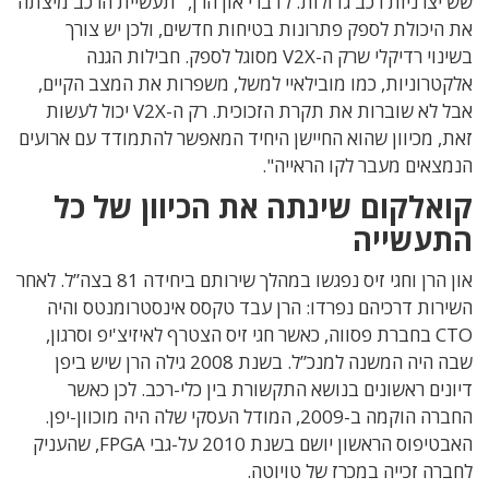
שש יצרניות רכב גדולות. לדברי און הרן, "תעשיית הרכב מיצתה
את היכולת לספק פתרונות בטיחות חדשים, ולכן יש צורך
בשינוי רדיקלי שרק ה-V2X מסוגל לספק. חבילות הגנה
אלקטרוניות, כמו מובילאיי למשל, משפרות את המצב הקיים,
אבל לא שוברות את תקרת הזכוכית. רק ה-V2X יכול לעשות
זאת, מכיוון שהוא החיישן היחיד המאפשר להתמודד עם ארועים
הנמצאים מעבר לקו הראייה".
קואלקום שינתה את הכיוון של כל
התעשייה
און הרן וחגי זיס נפגשו במהלך שירותם ביחידה 81 בצה”ל. לאחר
השירות דרכיהם נפרדו: הרן עבד טקסס אינסטרומנטס והיה
CTO בחברת פסווה, כאשר חגי זיס הצטרף לאיזיצ'יפ וסרגון,
שבה היה המשנה למנכ”ל. בשנת 2008 גילה הרן שיש ביפן
דיונים ראשונים בנושא התקשורת בין כלי-רכב. לכן כאשר
החברה הוקמה ב-2009, המודל העסקי שלה היה מוכוון-יפן.
האבטיפוס הראשון יושם בשנת 2010 על-גבי FPGA, שהעניק
לחברה זכייה במכרז של טויוטה.