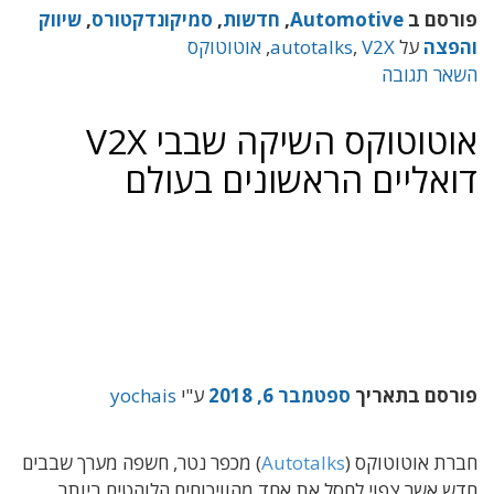
פורסם ב
Automotive
,
חדשות
,
סמיקונדקטורס
,
שיווק
והפצה
על
V2X
,
autotalks
,
אוטוטוקס
השאר תגובה
אוטוטוקס השיקה שבבי V2X
דואליים הראשונים בעולם
פורסם בתאריך
ספטמבר 6, 2018
ע"י
yochais
חברת אוטוטוקס (
Autotalks
) מכפר נטר, חשפה מערך שבבים
חדש אשר צפוי לחסל את אחד מהוויכוחים הלוהטים ביותר