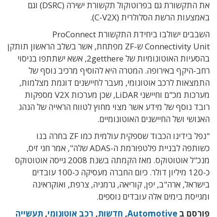
את התקשורת גם בפרוטוקול תקשורת ישירה (DSRC) וגם
באמצעות הרשת הסלולרית (C-V2X).
השבבים ישולבו ביחידת התקשורת ProConnect
Connectivity Unit ש-ZF מפתחת, אשר בשלב הראשון תותקן
בהסעיות האוטונומיות של 2getthere, אשא ישתתפו בניסוי
רחב-היקף באירופה. המטרה היא להוסיף מרכיב נוסף של
התמצאות לרכב אוטונומי, מעבר לחיישנים דוגמת מצלמות,
מערכות מכ"ם וחיישני LiDAR, שכן מערכות V2X מספקות
רובד נוסף של מידע אשר מצוי מחוץ לטווח הראייה של הנהג
האנושי ושל החיישנים האוטונומיים.
"נפל בידינו הכבוד שספקית עולמית כמו ZF בחרה בנו
כשותפה לבניית פלטפורמת ה-ADAS שלה", אמר חגי זיס,
מנכ"ל אוטוטוקס. מאז הקמתה בשנת 2008 גייסה אוטוטוקס
כ-120 מיליון דולר. כיום החברה מעסיקה כ-100 עובדים
בישראל, ארה"ב, יפן, קוריאה, גרמניה, צרפת, ואוקראינה
ומגייסת בימים אלה עובדים נוספים.
פורסם ב
Automotive
,
חדשות
,
רכב אוטונומי
,
תעשייה