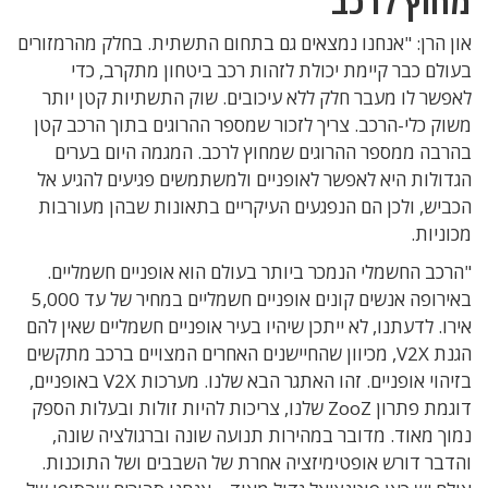
מחוץ לרכב
און הרן: "אנחנו נמצאים גם בתחום התשתית. בחלק מהרמזורים
בעולם כבר קיימת יכולת לזהות רכב ביטחון מתקרב, כדי
לאפשר לו מעבר חלק ללא עיכובים. שוק התשתיות קטן יותר
משוק כלי-הרכב. צריך לזכור שמספר ההרוגים בתוך הרכב קטן
בהרבה ממספר ההרוגים שמחוץ לרכב. המגמה היום בערים
הגדולות היא לאפשר לאופניים ולמשתמשים פגיעים להגיע אל
הכביש, ולכן הם הנפגעים העיקריים בתאונות שבהן מעורבות
מכוניות.
"הרכב החשמלי הנמכר ביותר בעולם הוא אופניים חשמליים.
באירופה אנשים קונים אופניים חשמליים במחיר של עד 5,000
אירו. לדעתנו, לא ייתכן שיהיו בעיר אופניים חשמליים שאין להם
הגנת V2X, מכיוון שהחיישנים האחרים המצויים ברכב מתקשים
בזיהוי אופניים. זהו האתגר הבא שלנו. מערכות V2X באופניים,
דוגמת פתרון ZooZ שלנו, צריכות להיות זולות ובעלות הספק
נמוך מאוד. מדובר במהירות תנועה שונה וברגולציה שונה,
והדבר דורש אופטימיזציה אחרת של השבבים ושל התוכנות.