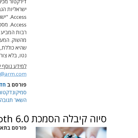
דירקטור מכיר
ccess
רבות המביעו 
מהשוק. ה
מעט
שהיא כוללת
,
נטו, בלא צו
למידע נוסף ע
ir@arm.com
פורסם ב
חד
סמיקונדקטור
השאר תגובה
סיוה קיבלה הסמכת Bluetooth 6.0 הכוללת מיקום מדוייק
פורסם בתא