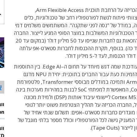
כריזה על הרחבת תוכנית
Arm Flexible Access
,
תי פיתוח לגשת לפורטפוליו רחב של טכנולוגיות, כלים
ה, במודל של "נסה לפני שתקנה". המשתמשים משלמים דמי
ר הטכנולוגיות המשולבות במוצר הסופי המגיע לייצור. החברה
מרחיבה את הזכאות גם לחברות שגייסו עד 50 מיליון דולר (במקום עד 20
 עד כה). בנוסף, תקרת ההכנסות לחברות סטארט-אפ עלתה
ודכנת שמה דגש מיוחד על תחום ה
–
Edge AI.
בין התוספות
הזמינות כעת עבור החברים בתוכנית
:
יחידת
NPU
מדגם
Arm
ותמיכה במודלים מבוססי
Transformer,
פלטפורמת
א
Co
המאפשרת למפתחי
SoC
לבנות במהירות מערכות בינה
Cortex M ליישומי
עיבוד אותות
(DSP)
ולמידת מכונה
תהליך הצטרפות פשוט יותר לגופי
 מוגדרים כחברות סטארט
–
אפים
:
תשלום שנתי אחיד של
26
המעניק גישה לכל הפורטפוליו וכולל מספר בלתי מוגבל של
לייצור (
Tape Outs).
וו