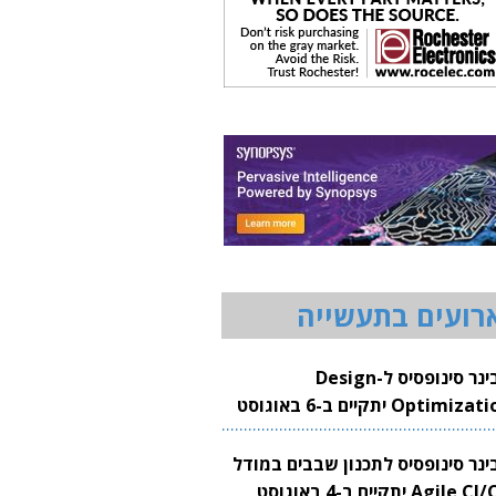
רועים בתעשייה
וובינר סינופסיס ל-Design
Optimization יתקיים ב-6 באוגוסט
20
בינר סינופסיס לתכנון שבבים במודל
Agile CI/CD יתקיים ב-4 באוגוסט