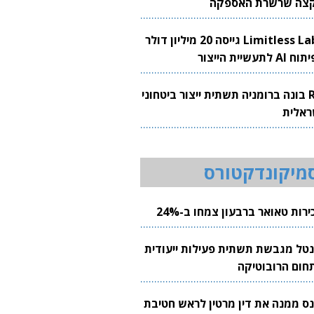
צה שרשרת האספקה
Limitless Labs גייסה 20 מיליון דולר
AI לתעשיית הייצור
RH בונה ברומניה תשתית ייצור ביטחוני
ראלית
מיקונדקטורס
רות טאואר ברבעון צמחו ב-24%
נטל מגבשת תשתית פעילות ייעודית
חום הרובוטיקה
נס ממנה את דין מרטין לראש חטיבת