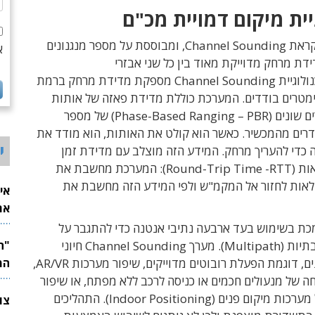
יית מיקום דמויית מכ"ם
השיטה הזו נקראת Channel Sounding, ומבוססת על מספר מנגנונים
א
ת מרחק מדוייקת מאוד בין כל שני אבזרי
מקושרים. טכנולוגיית Channel Sounding מספקת מדידת מרחק ברמת
ימטרים בודדים. המערכת כוללת מדידת פאזה של אותות
חוזרים בתדרים שונים (Phase-Based Ranging – PBR) של מספר
רים מהמכשיר. כאשר הוא קולט את האותות, הוא מודד את
י
 כדי להעריך מרחק. המידע הזה מוצלב עם מדידת זמן
הטיסה של האות (Round-Trip Time -RTT): המערכת מחשבת את
לאות לחזור אל המקמ"ש ולפי המידע הזה מחשבת את
אי
את
לש
ת בשימוש בעד ארבעה נתיבי אנטנה כדי להתגבר על
ך Channel Sounding
חיוני
ביישומים שונים, דוגמת הפעלת רובוטים מדוייקים, שיפור מערכות AR/VR,
המ
 של מנעולים חכמים או כניסה לרכב ללא מפתח, או שיפור
הביצועים של מערכות מיקום פנים (Indoor Positioning). התהליכים