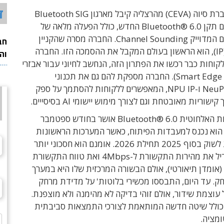
ד
התכנון של חברת סיוה (CEVA) מהרצליה קיבל מארגון Bluetooth SIG
הסמכה ליישום תקן Bluetooth® 6.0 החדש, כולל הפעלה מלאה של
יכולות המיקום המדוייק Channel Sounding. החברה מסרה שהקניין
חב
הרוחני שלה (IP), הוא הראשון בעולם המקבל את ההסמכה הזו. החברה
וה
סרה ש-10 לקוחות כבר רכשו את הפתרון הזה, הנחשב לחיוני עבור אבזרי
קצה חכמים ( Smart Edge). החברה מספקת להם גם את תכנוני
המעבדים NeuPro ו-NPU IP, המאפשרים ללקוחות להסתמך על ספק
שוריות מאובטחת וגם לצורך מימוש יישומי AI בסיסייים.
תקן הקישוריות האלחוטית Bluetooth® 6.0 אושר בחודש ספטמבר
כרגע הוא נכנס למעבדות הפיתוח, כאשר המערכות הראשונות
צפויות להגיע לשוק בסוף 2025 תחילת 2026. אומנם הוא חסכוני יותר
באנרגיה ומגדיל את מהירות התקשורת ל-4Mbps ואת טווח התקשורת
3 מטר (אומדן תיאורטי), אולם הבשורה המרכזית שלו היא במערך
ק. עד היום, התבססו מכשירי בלוטות' על מדידת מרחק
וצמת שידור, אולם זוהי בדיקה לא מהימנה ולא מוצפנת.
ולל שיטה חדשה המותאמת לצורכי התמצאות סביבתית
ומציה.