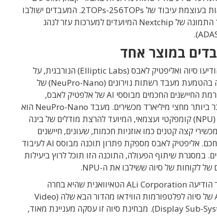
במספר גרסאות בעוצמת עיבוד של 2TOPs-256TOPs. המעבדים ישולבו
בשבבי עיבוד התמונה של Nextchip המיועדים למערכות עזר לנהג
דים במוצר אחד
ביוני 2025 הודיעו סיוה ואליפטיק לאבס (Elliptic Labs) הנורבגית, על
שיתוף פעולה בהטמעת מעבד רשתות נוירונים (NeuPro-Nano) של
סיוה בפלטפורמת החיישנים החכמים מבוססי AI של אלפטיק לאבס,
המותקנת כבר ביותר מחצי מיליארד מכשירים. מעבד NeuPro-Nano הוא
מעבד נוירוני (NPU) קומפקטי ועצמאי, המיועד להרצת מודלים של בינה
שירי קצה קטנים כמו אוזניות חכמות, שעונים, חיישנים
ומכשירי בית חכם. אליפטיק לאבס מספקת פתרון תוכנה מבוסס AI לעיבוד
ם. במסגרת שיתוף הפעולה, התוכנה הזו תוכל לרוץ ביעילות
של לקוחות של סיוה ששילבו את ה-NPU.
בשבוע שעבר הודיעה ALi Corporation הטאיוואנית שהיא בחרה
של סיוה לפלטפורמות הווידאו מהדור הבא שלה (Video
Display Sub-Sys
. מבחינת סיוה זו עסקה מעניינת מאוד,