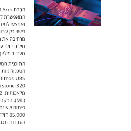
חברת
Arm
ה
המאפשרת לצוו
ואמצעי למיד
רישוי רק עבו
מיליון דולר
מעד 1 מיליון דולר הכנסות, לעד ל-5 מיליון דולר.
התוכנית המע
הטכנולוגיות 
 Ethos-U85
rstone-320,
מלאכותית,
52
(ML). במקביל, החברה הכריזה על
פיתוח שאינם
85,000
דולר
העברות תכנון 