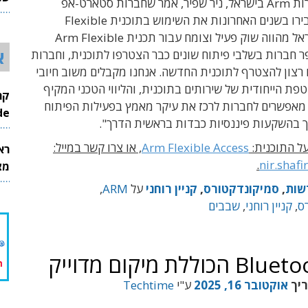
ות
Arm ב
ישראל, ניר שפיר
, אמר שחברות סטארט-אפ
26
ישראליות הגבירו בשנים האחרונות את השימוש בתוכנית Flexible
Access. "ישראל מהווה שוק פעיל וצומח עבור תכנית Arm Flexible
א
A. מספר חברות בשלבי פיתוח שונים כבר הצטרפו לתוכנית, וחברות
רצון להצטרף לתוכנית החדשה. אנחנו מקבלים משוב חיובי
פת הייחודית של שירותים בתוכנית, והליווי הטכני המקיף
מאפשרים לחברות לרכז את עיקר מאמץ בפעילות הפיתוח
InMode
רך בהשקעות פיננסיות כבדות בראשית הדרך
".
ל התוכנית:
Arm Flexible Access
,
או צרו קשר במייל
:
רא
.
nir.shaf
מצט
שות
,
סמיקונדקטורס
,
קניין רוחני
על
ARM
,
ס
,
קניין רוחני
,
שבבים
ריך
אוקטובר 16, 2025
ע"י
Techtime