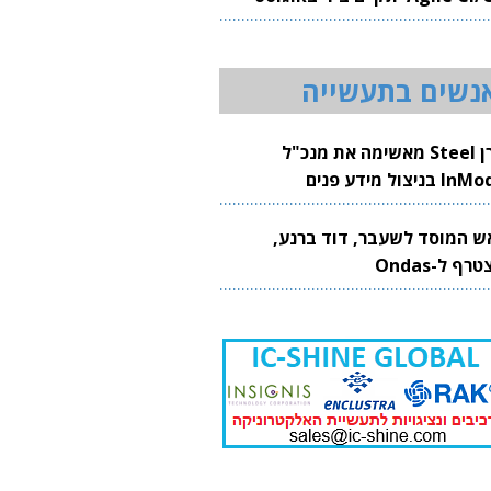
20
נשים בתעשייה
קרן Steel מאשימה את מנכ"ל
 בניצול מידע פנים
ש המוסד לשעבר, דוד ברנע,
רף ל-Ondas