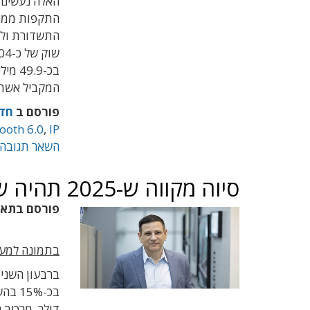
האלה נעשים 
התשדורת ולחק
המקביל אשת
פורסם ב
חד
ooth 6.0
,
IP
השאר תגובה
סיוה מקווה ש-2025 תהיה שנת ה-AI שלה
פורסם בתא
בתמונה למעלה:
דולר. מרכיב 