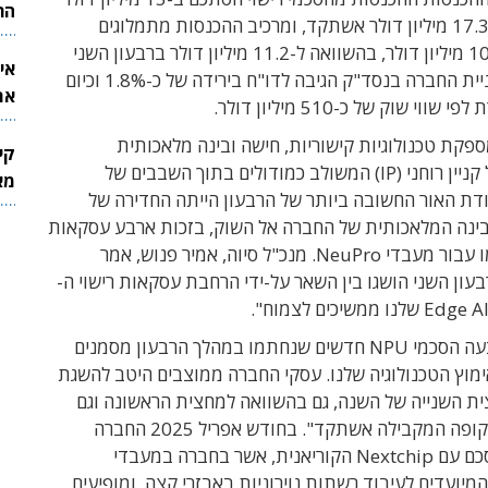
הר
17.
מיליון דולר אשתקד,
ומרכיב
ההכנסות מתמלוגים
מיליון דולר
,
בהשוואה ל
-11.2
מיליון דולר ברבעון השני
אי
2024. מניית החברה בנסד"ק הגיבה לדו"ח בירידה של כ-1.8% וכיום
את
וי שוק של כ-510 מיליון דולר.
לש
פקת טכנולוגיות קישוריות, חישה ובינה מלאכותית
קי
במתכונת של קניין רוחני (IP) המשולב כמודולים בתוך השבבים של
מאר
דת האור החשובה ביותר של הרבעון הייתה החדירה של
הבינה המלאכותית של החברה אל השוק, בזכות ארבע עסקאות
ו עבור מעבדי
NeuPro.
מנכ
"
ל סיוה, אמיר פנוש
, אמר
עון השני הושגו בין השאר על-ידי הרחבת עסקאות רישוי ה-
שלנו ממשיכים לצמוח".
בעה הסכמי
NPU
חדשים שנחתמו במהלך הרבעון מסמנים
ימוץ הטכנולוגיה
שלנו. עסקי החברה ממוצבים היטב להשגת
ת השנייה של השנה
, גם בהשוואה
למחצית הראשונה וגם
קופה המקבילה אשתקד
".
בחודש אפריל 2025 החברה
דיווחה על הסכם עם Nextchip הקוריאנית, אשר בחברה במעבדי
NeuPro- המיועדים לעיבוד רשתות נוירוניות באבזרי קצה, ומופיעים