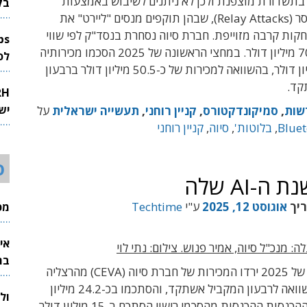
בתשדורת מוצפנת ולכן לא ניתנים לשיבוש באמצעות
בק
התקפות ממסר (Relay Attacks), שבהן תוקפים מנסים "ליירט" את
ות קרבה מזוייפת. חברת סיוה נסחרת בנסד"ק לפי שווי
שוק של כ-704 מיליון דולר. במחצי הראשונה של 2025 הסכמו מכירותיה
לפיתוח 
בכ-49.9 מיליון דולר, בהשוואה למכירות של כ-50.5 מיליון דולר ברבעון
קד.
יש
שות
,
סמיקונדקטורס
,
קניין רוחני
,
תעשייה ישראלית
על
Bluet
,
בלוטות'
,
סיוה
,
קניין רוחני
ס
ריך
אוגוסט 12, 2025
ע"י
Techtime
מכי
אי
 מנכ"ל סיוה, אמיר פנוש. צילום: נתי לוי
בת
ברבעון השני של 2025 ירדו המכירות של חברת סיוה (CEVA) מהרצליה
בכ-15% בהשוואה לרבעון המקביל אשתקד, והסתכמו בכ-24.2 מיליון
ול
ההכנסות ההכנסות מהסכמי רישוי הסתכם ב
-15
מיליון דולר