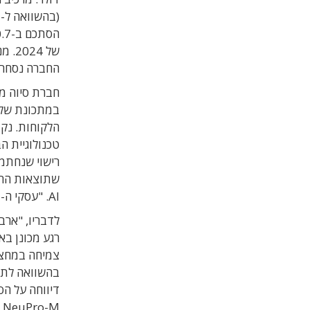
(בהשוואה ל-
3
הסתכם ב
-10.7
של
החברה נסחרת לפי שו
חברת סיוה מס
הלקוחות. נקו
טכנולוגיית 
רישוי שנחתמ
ש
תוצאות הרב
AI
. "
עסקי ה
-Edge AI
לדבריו, "אר
רגע מכונן בא
צמיחה במחצי
בהשוואה לת
M