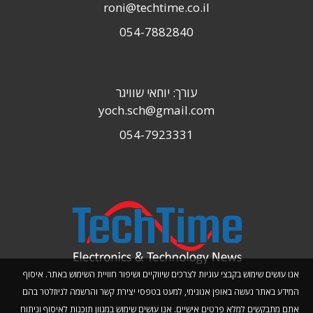
roni@techtime.co.il
054-7882840
עורך: יוחאי שוויגר
yoch.sch@gmail.com
054-7923331
אנו עושים שימוש בקבצי עוגיות לצרכים שיווקיים ושיפור חוויית השימוש באתר. איסוף
המידע באתר נעשה באופן אנונימי, למעט בטפסי יצירת קשר והרשמה לניוזלטר בהם
אתם מתבקשים למלא פרטים אישיים. אנו עושים שימוש במגוון תוכנות לאיסוף וניתוח