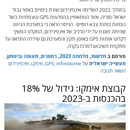
במהלך 2022 השלימה אינפינידום שורת ניסויים באזור גבול
ישראל-סוריה, אזור המתאפיין בהפרעות GPS עוצמתיות בשל
נוכחות כוחות צבא רוסיים. הניסוי הראה כי במערכת הניווט
שהיתה מוגנת על ידי הרכיב של אינפינידום, המקלט המשיך
לקלוט אותות GPS באופן תקין והמערכת גם שידרה התראה על
מתקפת השיבוש למרכז בקרה.
פורסם ב
חדשות
,
מלחמה 2023
,
רחפנים
,
תעופה וביטחון
,
תעשייה ישראלית
על
Infinidome
,
GPS
,
אימקו
,
אינפינידום
השאר תגובה
קבוצת אימקו: גידול של 18%
בהכנסות ב-2023