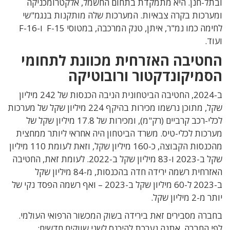
ובתל-חנן. היא מתמקדת בתחום החשמל, אלקטרומכניקה
ומערכות בקרה צבאיות. המערכות שלה מותקנות בנגמ"שי
לחימה כמו נמ"ר, איתן, טנק המרכבה, במטוסי F-15 ו-F-16
ועוד.
החטיבה האזרחית מכוונת לתחומי
הסמיקונדקטור ורובוטיקה
ב-2024, החטיבה הביטחונית הניבה הכנסות של 242 מיליון
שקל, מתוכן נרשמו מכירות בהיקף 224 מיליון שקל של מערכות
לכלי-רכב קרביים (רק"מ), ומכירות של 17.8 מיליון שקל של
מערכות לכלי-טיס. משרד הביטחון היה אחראי ליותר ממחצית
מהכנסות הקבוצה, כ-160 מיליון שקל, וזאת לעומת 110 מיליון
שקל ב-2023 ו-83 מיליון שקל ב-2022. לעומת זאת, החטיבה
האזרחית רשמה ירידה חדה בהכנסות, מ-84 מיליון שקל
ב-2023 ל-60 מיליון שקל ב-2023 – ואף רשמה הפסד נקי של
יותר מ-2 מיליון שקל.
בחברה מסבירים זאת בירידה בשוק המכשור הרפואי העולמי.
לפי החברה, אתנה נערכת להיכנס לשני שווקים חדשים: