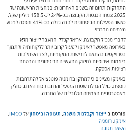
לחימה, טנקים ומטוסי קרב. נתוני החברה מצביעים על
התחזקות תחום זה בשנים האחרונות: במחצית הראשונה של
2025 צמחו הכנסות הקבוצה בכ-24% לכ-158.5 מיליון שקל,
כאשר הפעילות הביטחונית לבדה גדלה בכ-41% והפכה למנוע
הצמיחה המרכזי.
לדברי מנכ"ל הקבוצה, אריאל קנדל, המעבר לייצור מלא
באירופה מאפשר לאימקו לפעול קרוב יותר ללקוחותיה ולתמוך
בפרויקטים בהתאם לדרישות המקומיות, לצד השתלבות
ביוזמות אירופיות לחיזוק התעשייה הביטחונית והבטחת
רציפות אספקה.
באימקו מציינים כי למתקן ברומניה פוטנציאל להתרחבות
נוספת, כולל הגדלת שטח המפעל והרחבת כוח האדם, כחלק
מאסטרטגיית הצמיחה הגלובלית של החברה.
פורסם ב
ייצור וקבלנות משנה
,
תעופה וביטחון
על
IMCO
,
אימקו
,
רומניה
השאר תגובה