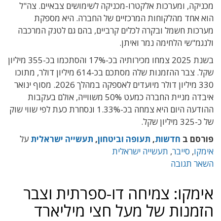
מכניקה, ומערכות אלקטרו-מכניקה לשימושים צבאיים. צה"ל
הוא אחד מהלקוחות המרכזיים של החברה. היא מספקת
מערכות חשמל ובקרה לכלים קרביים, בהם גם לטנק המרכבה
ולנגמ"שי הלחימה נמר ואיתן.
בשנת 2025 צמחו מכירותיה בכ-17% והסתכמו בכ-355 מיליון
שקל. צבר ההזמנות שלה מסתכם בכ-614 מיליון דולר, מתוכו
330 מיליון דולר מיועדים לאספקה במהלך 2026. מסוף ינואר
איבדה מניית החברה כמעט 50% משווייה, אולם בעקבות
ההודעה היום היא צמחה בכ-1.33% ונסחרת כעת לפי שווי שוק
של כ-325 מיליון שקל.
פורסם ב
חדשות
,
תעופה וביטחון
,
תעשייה ישראלית
על
אימקו
,
סייבר
,
תעשייה ישראלית
השאר תגובה
אימקו: צמיחה דו-ספרתית וצבר
הזמנות של מעל חצי מיליארד