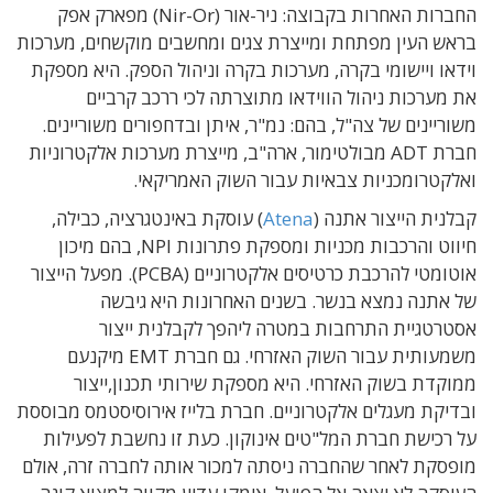
החברות האחרות בקבוצה: ניר-אור (Nir-Or) מפארק אפק
בראש העין מפתחת ומייצרת צגים ומחשבים מוקשחים, מערכות
וידאו ויישומי בקרה, מערכות בקרה וניהול הספק. היא מספקת
את מערכות ניהול הווידאו מתוצרתה לכי ררכב קרביים
משוריינים של צה"ל, בהם: נמ"ר, איתן ובדחפורים משוריינים.
חברת ADT מבולטימור, ארה"ב, מייצרת מערכות אלקטרוניות
ואלקטרומכניות צבאיות עבור השוק האמריקאי.
קבלנית הייצור אתנה (
Atena
) עוסקת באינטגרציה, כבילה,
חיווט והרכבות מכניות ומספקת פתרונות NPI, בהם מיכון
אוטומטי להרכבת כרטיסים אלקטרוניים (PCBA). מפעל הייצור
של אתנה נמצא בנשר. בשנים האחרונות היא גיבשה
אסטרטגיית התרחבות במטרה ליהפך לקבלנית ייצור
משמעותית עבור השוק האזרחי. גם חברת EMT מיקנעם
ממוקדת בשוק האזרחי. היא מספקת שירותי תכנון,ייצור
ובדיקת מעגלים אלקטרוניים. חברת בלייז אירוסיסטמס מבוססת
על רכישת חברת המל"טים אינוקון. כעת זו נחשבת לפעילות
מופסקת לאחר שהחברה ניסתה למכור אותה לחברה זרה, אולם