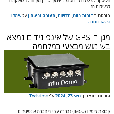
העיסקה לא יצאה אל הפועל. אימקו עדיין מקווה למצוא קונה
לפעילות הזו.
פורסם ב
דוחות רווח
,
חדשות
,
תעופה וביטחון
על
אימקו
השאר תגובה
מגן ה-GPS של אינפינידום נמצא
בשימוש מבצעי במלחמה
פורסם בתאריך
מאי 23, 2024
ע"י
Techtime
קבוצת אימקו (IMCO) נבחרה על-ידי חברת אינפינידום