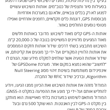
בעיקר בין מדינות עוינות, מועדים לשיבושי GPS שנועדו לפגוע
בפעילות סיור ותצפית של כטב”מים. אותות השיבוש עשויים
לפגוע לא רק בכלים צבאיים, אלא גם במערכות אזרחיות
מבוססות GPS, דוגמת כלים חקלאיים, רחפנים אזרחיים ואפילו
מטוסי נוסעים החולפים באזור.
אותות ה-GPS קלים מאוד לשיבוש: מדובר באותות חלשים
מאוד המגיעים מלוויינים המשייטים בגובה של כ-20,000 ק”מ.
השיבוש מתבצע בשתי דרכים: שידור אותות חזקים הממסכים
את אותות הלוויין המקוריים ועל-ידי כך מונעים את קליטתם, או
שידור אותות הטעיה אשר שולחים למקלט מידע שגוי, הגורם לו
“לחשוב” שהוא נמצא במקום אחר. מערכת GPSDome של
אינפינידום משתמשת בשיטת זיהוי מסוג Null Steering
Algorithm, וברכיב שידור RFIC של החברה.
המודול מזהה את אותות השיבוש ואת הכיוון ממנו הגיעו, ויודע
להחליש אותם ועל-ידי כך מונע את ההפרעה במקלט ה-GNSS.
המודול מותאם לשימוש במערכות בלתי מאויישות: הוא מותקן
בין מקלט ה-GPS לבין האנטנות. הוא שוקל 500 גרם ובעל
צריכת הספק של 9 וואט.