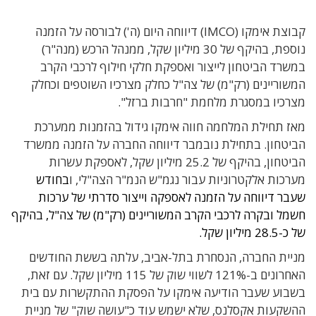
קבוצת אימקו (IMCO) דיווחה היום (ה') לבורסה על הזמנה
נוספת, בהיקף של 30 מיליון שקל, ממנהל הרכש (מנה"ר)
במשרד הביטחון לייצור ואספקת חלקי חילוף לרכבי הקרב
המשוריינים (רק"מ) של צה"ל כחלק מצרכיו השוטפים וכחלק
מצרכיו במסגרת מלחמת "חרבות ברזל".
מאז תחילת המלחמה חווה אימקו גידול בהזמנות ממערכת
הביטחון. בתחילת נובמבר דיווחה החברה על הזמנה ממשרד
הביטחון, בהיקף של 25.2 מיליון שקל, לאספקת עשרות
מערכות אלקטרוניות עבור נגמ"ש הנמ"ר הצה"לי, ו
בחודש
שעבר דיווחה על הזמנה
לאספקה וייצור סדרתי של ערכות
חשמל ובקרה לרכבי הקרב המשוריינים (רק"מ) של צה"ל, בהיקף
של כ-28.5 מיליון שקל.
מניית החברה, הנסחרת בתל-אביב, עלתה בששת החודשים
האחרונים ב-121% לשווי שוק של 115 מיליון שקל. עם זאת,
בשבוע שעבר הודיעה אימקו על הפסקת ההתקשרות עם בית
ההשקעות אקסלנס, שלא ישמש עוד כ"עושה שוק" של מניית