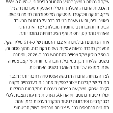
עיקר הצמיחה ממשיך להגיע מהמגזר הביטחוני, שהיווה כ-86%
מהכנסות החברה. פעילות זו כוללת אספקת מערכות חשמל,
אלקטרוניקה ואלקטרו-אופטיקה לפלטפורמות לחימה ביבשה,
באוויר ובים, והיא נשענת במידה רבה על הזמנות ממשרד
הביטחון ומחברות ביטחוניות מובילות. לצד זאת, המגזר
האזרחי נותר קטן יחסית ואף הציג רווחיות נמוכה יותר.
אחד הנתונים הבולטים הוא צבר הזמנות של כ-614 מיליון שקל,
המעניק לחברה נראות עסקית לשנים הקרובות. מתוך סכום זה,
כ-330 מיליון שקל צפויים להתממש כבר ב-2026, והיתרה
בשנים שלאחר מכן. במקביל, החברה מדווחת על קצב צמיחה
שנתי ממוצע של יותר מ-16% בשנים האחרונות.
לצד הצמיחה, החברה מדגישה אסטרטגיה רחבה יותר: מעבר
ממודל של קבלנות ייצור לספקית פתרונות מערכתיים מקצה
לקצה. אימקו משקיעה בפיתוח מערכות מתקדמות הכוללות
יכולות עיבוד נתונים, וידאו ו-AI, מערכות מודעות מצבית לכלי
רכב קרביים ופתרונות לניטור תפקוד מערכות בזמן אמת –
תחומים הנתפסים כמנועי צמיחה מרכזיים בשוק הביטחוני.