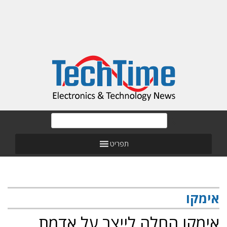
תפריט
אימקו
אימקו החלה לייצר על אדמת