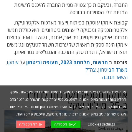
החברה, ובעקבות כך צפויה מניית החברה להיכנס לרשימת
המניות דלי-הסחירות בבורסה.
קבוצת אימקו עוסקת בפיתוח וייצור מערכות אלקטרוניקה,
אלקטרומכניקה ומכניקה ליישומים ביטחוניים. היא כוללת חמש
חברות: אימקו פרויקטים, ניר-אור, אתנה, ADT ו-EMT. קבוצת
אימקו הינה ספקית ראשית של ערכות חשמל לטנקים ונג”משים
תוצרת ישראל, דוגמת טנק המרכבה והנגמ”שים נמר ואיתן.
פורסם ב
חדשות
,
מלחמה 2023
,
תעופה וביטחון
על
אימקו
,
משרד הביטחון
,
צה"ל
השאר תגובה
אימקו תספק מערכות לנמ"ר
אנו עושים שימוש בקבצי עוגיות לצרכים שיווקיים ושיפור חוויית השימוש באתר. איסוף
המידע באתר נעשה באופן אנונימי, למעט בטפסי יצירת קשר והרשמה לניוזלטר בהם
ב-25 מיליון שקל
אתם מתבקשים למלא פרטים אישיים. אנו עושים שימוש במגוון תוכנות לאיסוף וניתוח
אנליטי של הנתונים באופן אנונימי לרבות: גוגל אנליטיקס, פייסבוק פיקסל ועוד.
Cookies settings
אני מסכימ/ה
אני לא מסכימ/ה
Cookies settings