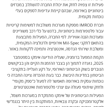
פעילות זו צפויה לחזק את יכולת החברה להשתלב במכרזים
ביטחוניים באירופה, שבהם קיימת עדיפות לספקים בעלי
נוכחות מקומית.
חברת IMROD מספקת מערכות משולבות למשימות קריטיות
עבור פלטפורמות ביטחוניות, בדגש על כלי רכב משוריינים
ומערכות הגנה אווירית. לפי החברה, הפעילות מתבצעת
בהתאם לתקני Mil-Spec אירופיים ולרגולציה המקומית,
ומשלבת שירותי הנדסה, אינטגרציה ותמיכה ללקוחות באזור.
הקמת המפעל ברומניה, שעליה הודיעה אימקו בספטמבר
2025, נועדה לתמוך הן בצבר ההזמנות הקיים והן בביקושים
הגוברים בשוק הביטחוני האירופי, על רקע העלייה בתקציבי
הביטחון במדינות היבשת. כבר בעת ההכרזה ציינה החברה כי
נוכחות עסקית באירופה תאפשר לה לפעול כ"ספק מקומי"
ולחזק שיתופי פעולה עם יצרני פלטפורמות ואינטגרטורים.
הפעילות הביטחונית של אימקו מתמקדת במערכות חשמל,
אלקטרומכניקה ובקרה צבאיות, המותקנות בין היתר בנגמ"שי