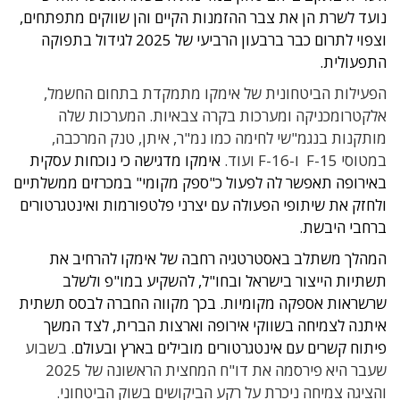
נועד לשרת הן את צבר ההזמנות הקיים והן שווקים מתפתחים,
וצפוי לתרום כבר ברבעון הרביעי של 2025 לגידול בתפוקה
התפעולית.
הפעילות הביטחונית של אימקו מתמקדת בתחום החשמל,
אלקטרומכניקה ומערכות בקרה צבאיות. המערכות שלה
מותקנות בנגמ"שי לחימה כמו נמ"ר, איתן, טנק המרכבה,
במטוסי F-15 ו-F-16 ועוד.
אימקו מדגישה כי נוכחות עסקית
באירופה תאפשר לה לפעול כ"ספק מקומי" במכרזים ממשלתיים
ולחזק את שיתופי הפעולה עם יצרני פלטפורמות ואינטגרטורים
ברחבי היבשת.
המהלך משתלב באסטרטגיה רחבה של אימקו להרחיב את
תשתיות הייצור בישראל ובחו"ל, להשקיע במו"פ ולשלב
שרשראות אספקה מקומיות. בכך מקווה החברה לבסס תשתית
איתנה לצמיחה בשווקי אירופה וארצות הברית, לצד המשך
פיתוח קשרים עם אינטגרטורים מובילים בארץ ובעולם.
בשבוע
שעבר היא פירסמה את דו"ח המחצית הראשונה של 2025
והציגה צמיחה ניכרת על רקע הביקושים בשוק הביטחוני.