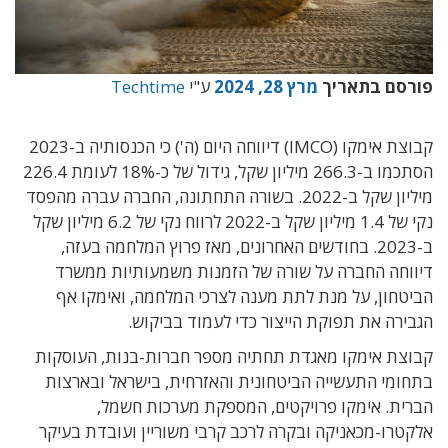
פורסם בתאריך
מרץ 28, 2024
ע"י
Techtime
קבוצת אימקו (IMCO) דיווחה היום (ה') כי הכנסותיה ב-2023
הסתכמו ב-266.3 מיליון שקל, גידול של כ-18% לעומת 226.4
מיליון שקל ב-2022. בשורה התחתונה, החברה עברה מהפסד
נקי של 1.4 מיליון שקל ב-2022 לרווח נקי של 6.2 מיליון שקל
ב-2023. בחודשים האחרונים, מאז פרוץ המלחמה בעזה,
דיווחה החברה על שורה של הזמנות משמעותיות ממשרד
הביטחון, על מנת לתת מענה לצרכי המלחמה, ואימקו אף
הגבירה את תפוקת הייצור כדי לעמוד בביקוש.
קבוצת אימקו מאגדת תחתיה מספר חברות-בנות, העוסקות
בתחומי התעשייה הביטחונית והאזרחית, בישראל ובארצות
הברית. אימקו פרויקטים, המספקת
מערכות חשמל,
אלקטרו-מכאניקה ובקרה לרכב קרבי משוריין ועובדת בעיקר