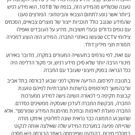
טענה שכשליש מהמידע הזה, בנפח של 10TB, הוא מידע רגיש
ביותר אשר נוגע לתחום הצבאי והביטחוני. הפורצים טענו
שהמידע שנגנב כולל תוכניות ייצור של מוצרים צבאיים, הסכמים
עם גופים גדולים ובעלי חשיבות, מידע על העובדים ואפילו
צילומי CCTV שנעשו באתרי החברה. המידע הזה הוצע למכירה
תמורת חצי מיליון דולר.
עם זאת, לפי גורמים בתעשייה המעורים במקרה, מדובר באירוע
מינורי הרבה יותר שלא סיכן מידע רגיש, וכי מקור הדליפה היה
ככל הנראה בספק חיצוני שעובד עם החברה.
בתגובה לפרסום, הודיעה אימקו לפני שבוע לבורסה בתל אביב
ש"בהמשך לפרסומים ברשתות החברתיות לפיהם טוענת
קבוצת תקיפה כי לכאורה השיגה גישה למידע ממערכות
החברה, מבקשת החברה לעדכן שעסקיה ממשיכים כסדרם.
החברה פועלת לאימות ובחינת מהימנות המידע שפורסם". אלא
שהשבוע התמונה כבר נראית שונה לחלוטין: אימקו מודה
שהייתה פגיעה במערכת המידע שלה שאילצה אותה לנקוט
במהלכי חירום. בהודעה שפירסמה באתר הבורסה היא מסרה