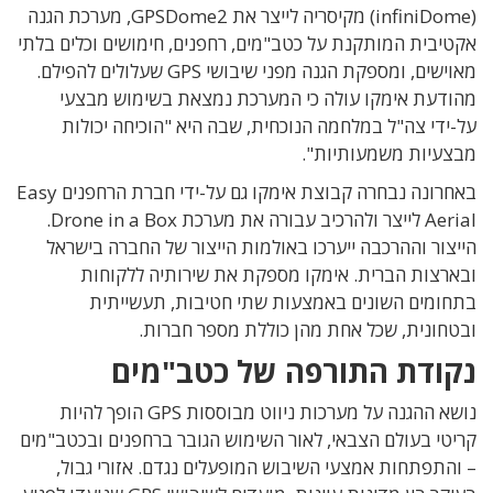
(infiniDome) מקיסריה לייצר את GPSDome2, מערכת הגנה
אקטיבית המותקנת על כטב"מים, רחפנים, חימושים וכלים בלתי
מאוישים, ומספקת הגנה מפני שיבושי GPS שעלולים להפילם.
מהודעת אימקו עולה כי המערכת נמצאת בשימוש מבצעי
על-ידי צה"ל במלחמה הנוכחית, שבה היא "הוכיחה יכולות
מבצעיות משמעותיות".
באחרונה נבחרה קבוצת אימקו גם על-ידי חברת הרחפנים Easy
Aerial לייצר ולהרכיב עבורה את מערכת Drone in a Box.
הייצור וההרכבה ייערכו באולמות הייצור של החברה בישראל
ובארצות הברית. אימקו מספקת את שירותיה ללקוחות
בתחומים השונים באמצעות שתי חטיבות, תעשייתית
ובטחונית, שכל אחת מהן כוללת מספר חברות.
נקודת התורפה של כטב"מים
נושא ההגנה על מערכות ניווט מבוססות GPS הופך להיות
קריטי בעולם הצבאי, לאור השימוש הגובר ברחפנים ובכטב"מים
– והתפתחות אמצעי השיבוש המופעלים נגדם. אזורי גבול,