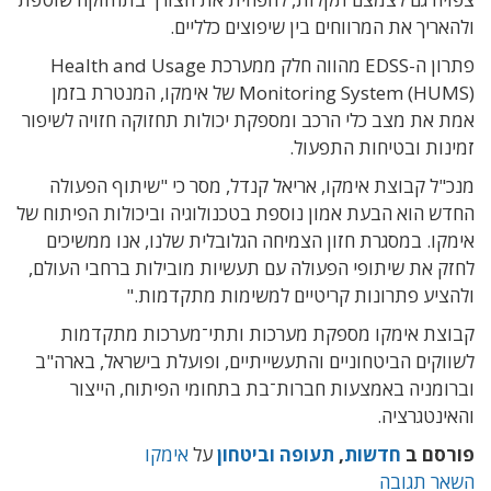
ולהאריך את המרווחים בין שיפוצים כלליים.
פתרון ה-EDSS מהווה חלק ממערכת Health and Usage
Monitoring System (HUMS) של אימקו, המנטרת בזמן
אמת את מצב כלי הרכב ומספקת יכולות תחזוקה חזויה לשיפור
זמינות ובטיחות התפעול.
מנכ"ל קבוצת אימקו, אריאל קנדל, מסר כי "שיתוף הפעולה
החדש הוא הבעת אמון נוספת בטכנולוגיה וביכולות הפיתוח של
אימקו. במסגרת חזון הצמיחה הגלובלית שלנו, אנו ממשיכים
לחזק את שיתופי הפעולה עם תעשיות מובילות ברחבי העולם,
ולהציע פתרונות קריטיים למשימות מתקדמות."
קבוצת אימקו מספקת מערכות ותתי־מערכות מתקדמות
לשווקים הביטחוניים והתעשייתיים, ופועלת בישראל, בארה"ב
וברומניה באמצעות חברות־בת בתחומי הפיתוח, הייצור
והאינטגרציה.
פורסם ב
חדשות
,
תעופה וביטחון
על
אימקו
השאר תגובה