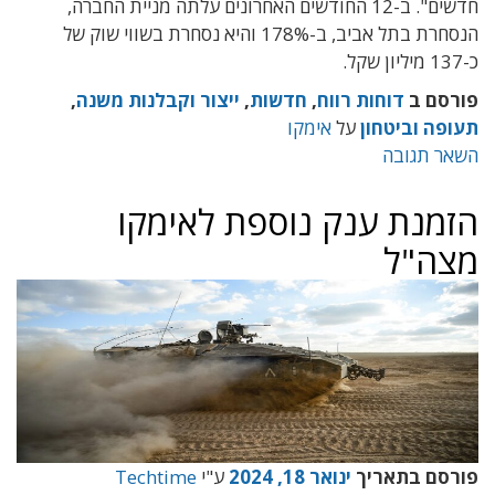
חדשים".
ב-12 החודשים האחרונים עלתה מניית החברה,
הנסחרת בתל אביב, ב-178% והיא נסחרת בשווי שוק של
כ-137 מיליון שקל.
פורסם ב
דוחות רווח
,
חדשות
,
ייצור וקבלנות משנה
,
תעופה וביטחון
על
אימקו
השאר תגובה
הזמנת ענק נוספת לאימקו
מצה"ל
פורסם בתאריך
ינואר 18, 2024
ע"י
Techtime