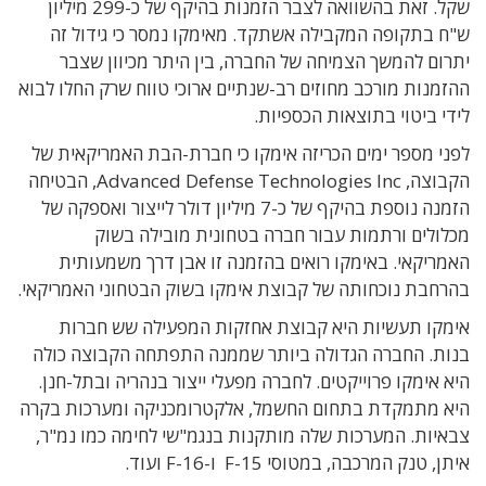
שקל. זאת בהשוואה לצבר הזמנות בהיקף של כ-299 מיליון
ש"ח בתקופה המקבילה אשתקד.
מאימקו נמסר כי גידול זה
יתרום להמשך הצמיחה של החברה, בין היתר מכיוון שצבר
ההזמנות מורכב מחוזים רב-שנתיים ארוכי טווח שרק החלו לבוא
לידי ביטוי בתוצאות הכספיות.
לפני מספר ימים הכריזה
אימקו כי חברת
-הבת האמריקאית של
הקבוצה, Advanced Defense Technologies Inc, הבטיחה
הזמנה נוספת בהיקף של כ-7 מיליון דולר לייצור ואספקה של
מכלולים ורתמות עבור חברה בטחונית מובילה בשוק
האמריקאי. באימקו רואים בהזמנה זו אבן דרך משמעותית
בהרחבת נוכחותה של קבוצת אימקו בשוק הבטחוני האמריקאי.
אימקו תעשיות היא קבוצת אחזקות המפעילה שש חברות
בנות. החברה הגדולה ביותר שממנה התפתחה הקבוצה כולה
היא אימקו פרוייקטים. לחברה מפעלי ייצור בנהריה ובתל-חנן.
היא מתמקדת בתחום החשמל, אלקטרומכניקה ומערכות בקרה
צבאיות. המערכות שלה מותקנות בנגמ"שי לחימה כמו נמ"ר,
איתן, טנק המרכבה, במטוסי F-15 ו-F-16 ועוד.