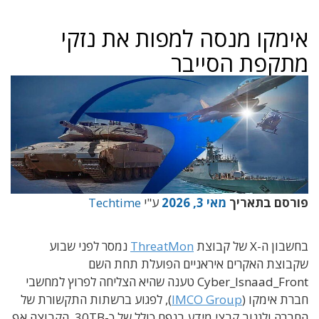
אימקו מנסה למפות את נזקי
מתקפת הסייבר
פורסם בתאריך
מאי 3, 2026
ע"י
Techtime
בחשבון ה-X של קבוצת
ThreatMon
נמסר לפני שבוע
שקבוצת האקרים איראניים הפועלת תחת השם
Cyber_Isnaad_Front טענה שהיא הצליחה לפרוץ למחשבי
חברת אימקו (
IMCO Group
), לפגוע ברשתות התקשורת של
החברה ולגנוב קבצי מידע בנפח כולל של כ-30TB. הקבוצה אף