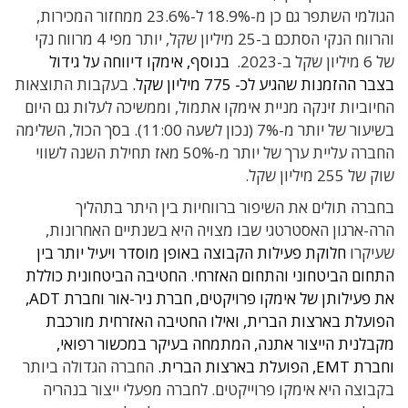
הגולמי השתפר גם כן מ-18.9% ל-23.6% ממחזור המכירות,
והרווח הנקי הסתכם ב-25 מיליון שקל, יותר מפי 4 מרווח נקי
של 6 מיליון שקל ב-2023.
בנוסף, אימקו דיווחה על גידול
בצבר ההזמנות שהגיע לכ- 775 מיליון שקל.
בעקבות התוצאות
החיוביות זינקה מניית אימקו אתמול, וממשיכה לעלות גם היום
בשיעור של יותר מ-7% (נכון לשעה 11:00). בסך הכול, השלימה
החברה עליית ערך של יותר מ-50% מאז תחילת השנה לשווי
שוק של 255 מיליון שקל.
בחברה תולים את השיפור ברווחיות בין היתר בתהליך
הרה-ארגון האסטרטגי שבו מצויה היא בשנתיים האחרונות,
שעיקרו
חלוקת פעילות הקבוצה באופן מוסדר ויעיל יותר בין
התחום הביטחוני והתחום האזרחי. החטיבה הביטחונית כוללת
את פעילותן של אימקו פרויקטים, חברת ניר-אור וחברת ADT,
הפועלת בארצות הברית, ואילו החטיבה האזרחית מורכבת
מקבלנית הייצור אתנה, המתמחה בעיקר במכשור רפואי,
וחברת EMT, הפועלת בארצות הברית.
החברה הגדולה ביותר
בקבוצה היא אימקו פרוייקטים. לחברה מפעלי ייצור בנהריה