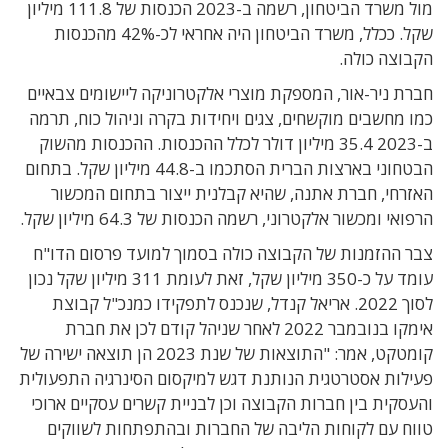
מול משרד הביטחון, רשמה ב-2023 הכנסות של 111.8 מיליון
שקל. ככלל, משרד הביטחון היה אחראי לכ-42% מהכנסות
הקבוצה כולה.
חברת ניר-אור, המספקת מוצרי אלקטרוניקה ליישומים צבאיים
כמו מחשבים מוקשחים, צגים ויחידות בקרה וניהול כוח, תרמה
ב-2023 35.4 מיליון דולר לכלל ההכנסות. ההכנסות מהשוק
הבטחוני בארצות הברית הסתכמו ב-44.8 מיליון שקל. בתחום
האזרחי, חברת אתנה, שהיא קבלנית ייצור בתחום המכשור
הרפואי ומכשור אלקטרוני, רשמה הכנסות של 64.3 מיליון שקל.
צבר ההזמנות של הקבוצה כולה בסמוך למועד פרסום הדו"ח
עומד על כ-350 מיליון שקל, זאת לעומת 311 מיליון שקל נכון
לסוך 2022.
אריאל קנדל, שנכנס לתפקידו כמנכ"ל קבוצת
אימקו בנובמבר 2022 לאחר שניהל קודם לכן את חברת
קומטקט, אמר
: "התוצאות של שנת 2023 הן תוצאה ישירה של
פעילות אסטרטגית הנותנת דגש למיקסום הסינרגיה התפעולית
והעסקית בין חברות הקבוצה וכן לבניית קשרים עסקיים ארוכי
טווח עם לקוחות הליבה של החברות ובהתפתחות לשווקים