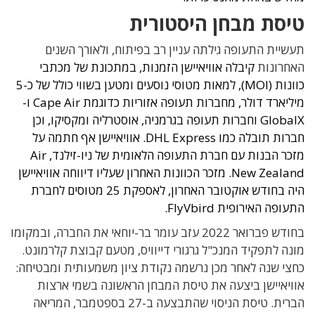
טיסת מבחן היסטורית
תעשיית התעופה גילתה עניין רב בפיתוח, ולאורך השנים
האחרונות
קיבלה אוויאיישן הזמנות, במתכונת של מכתבי
כוונות (MOI), למאות מטוסי נוסעים ומטען בשווי כולל של כ-5
מיליארד דולר, מחברות תעופה אזוריות כדוגמת Cape Air ו-
GlobalX וחברות תעופה בגרמניה, אוסטרליה ומקסיקו, וכן
חברות תובלה כמו DHL Express. אוויאיישן אף חתמה על
מזכר הבנות עם חברת התעופה הלאומית של ניו-זילנד, Air
New Zealand. מזכר הכוונות האחרון שעליו דיווחה אוויאיישן
היה בחודש אוקטובר האחרון, לאספקת 25 מטוסים לחברת
התעופה האירופית FlyVbird.
בחודש פברואר 2022 עזב עומר בר-יוחאי את החברה, ובמקומו
מונה לתפקיד המנכ"ל גרגורי דייוויס, מטעם קבוצת קלרמונט.
כחצי שנה לאחר מכן נרשמה נקודת ציון משמעותית ומבטיחה:
אוויאיישן ביצעה את טיסת המבחן הראשונה בשמי ארצות
הברית. טיסת הניסוי שהתבצעה ב-27 בספטמבר, המריאה