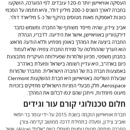
העסיקה אוויאיישן יותר מ-120 עובדים. לפי ההערכה, הושקעו
בחברה לאורך השנים כ-200 מיליון דולר, והיא חתמה על הסכמי
כוונות לאספקת מאות מטוסים בהיקף של כ-5 מיליארד דולר.
אביב צידון, שהיה מייסד משותף של החברה ומשמש כחבר
דירקטוריון באוויאיישן, אישר את הידיעה. לדבריו, הנהלת
החברה ביצעה את המהלך באופן מפתיע וללא הודעה מראש.
הוא העריך שההחלטה על סגירת החברה צפויה שלא לעמוד
במבחן משפטי, מכיוון שלמרות שפעילותה העיקרית מתבצעת
כיום בארה"ב, היא עדיין רשומה בישראל ופועלת בארה"ב
באמצעות חברה בת של החברה הישראלית. מתברר שלמרות
שבעלת השליטה באוויאיישן היא חברת ההשקעות Clermont
Aerospace,
חלק מבעלי המניות הישראלים מחזיקים בזכויות
מיעוט מיוחדות, וייתכן שהם ינסו לבלום את המהלך.
חלום טכנולוגי קורם עור וגידים
חברת אוויאיישן הוקמה בשנת 2015 על-ידי עומר בר-יוחאי
ואביב צידון, ופעלה בתחילת דרכה ממושב קדימה-צורן.
החברה פיתחה מטוס נוסעים חשמלי בשם "אליס" (Alice), אשר