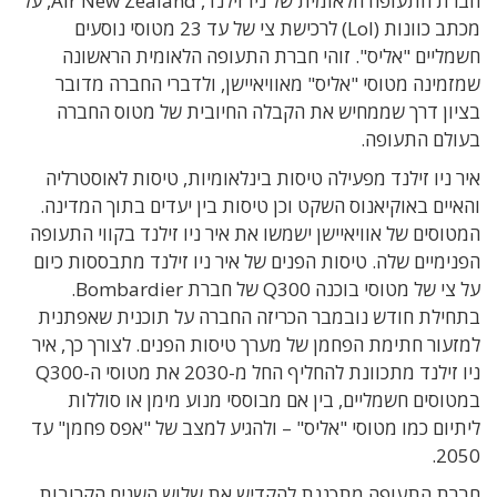
חברת התעופה הלאומית של ניו זילנד, Air New Zealand, על
מכתב כוונות (LoI) לרכישת צי של עד 23 מטוסי נוסעים
חשמליים "אליס". זוהי חברת התעופה הלאומית הראשונה
שמזמינה מטוסי "אליס" מאוויאיישן, ולדברי החברה מדובר
בציון דרך שממחיש את הקבלה החיובית של מטוס החברה
בעולם התעופה.
איר ניו זילנד מפעילה טיסות בינלאומיות, טיסות לאוסטרליה
והאיים באוקיאנוס השקט וכן טיסות בין יעדים בתוך המדינה.
המטוסים של אוויאיישן ישמשו את איר ניו זילנד בקווי התעופה
הפנימיים שלה. טיסות הפנים של איר ניו זילנד מתבססות כיום
על צי של מטוסי בוכנה Q300 של חברת Bombardier.
בתחילת חודש נובמבר הכריזה החברה על תוכנית שאפתנית
למזעור חתימת הפחמן של מערך טיסות הפנים. לצורך כך, איר
ניו זילנד מתכוונת להחליף החל מ-2030 את מטוסי ה-Q300
במטוסים חשמליים, בין אם מבוססי מנוע מימן או סוללות
ליתיום כמו מטוסי "אליס" – ולהגיע למצב של "אפס פחמן" עד
2050.
חברת התעופה מתכננת להקדיש את שלוש השנים הקרובות