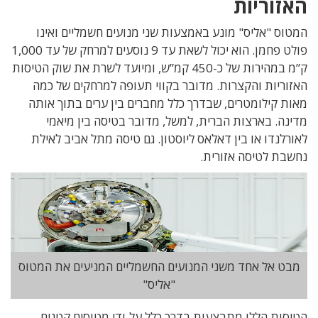
האזוריות
המטוס "אליס" מונע באמצעות שני מנועים חשמליים ואינו
פולט פחמן. הוא יכול לשאת עד 9 נוסעים למרחק של עד 1,000
ק”מ במהירות של כ-450 קמ”ש, ומיועד לשרת את שוק הטיסות
האזוריות והקצרות. מדובר בקווי תעופה למרחקים של כמה
מאות קילומטרים, שבדרך כלל מחברים בין ערים בתוך אותה
מדינה. בארצות הברית, למשל, מדובר בטיסה בין מיאמי
לאורלנדו או בין דאלאס ליוסטון. גם טיסה מתל אביב לאילת
נחשבת לטיסה אזורית.
מבט אל אחד משני המנועים החשמליים המניעים את המטוס
"אליס"
הטיסות הללו מתבצעות בדרך כלל על-ידי מטוסים קטנים