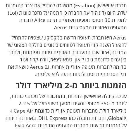
חברת אוויאיישן (Eviation) ממשיכה להגדיל את צבר ההזמנות
שלה. היום (ד') הודיעה החברה כי חתמה על מזכר כוונות (LoI)
למכירת 30 מטוסי נוסעים חשמליים מדגם Alice לחברת
התעופה האזורית המקסיקנית Aerus.
Aerus היא חברת תעופה חדשה במקסיקו, שצפויה להתחיל
להפעיל השנה קווי תעופה לטווחים בינוניים בחלקה הצפוני של
המדינה, אזור שבו התעבורה האווירית פחות מפותחת, ולחבר
בין ערים כדוגמת נובו ליאון, טמאוליפאז, וורה-קרוז ועוד.
בדומה לחברות תעופה אזוריות אחרות, גם Aerus נושאת את
דגל הסביבתיות וטכנולוגיות הנעה ללא פליטות.
הזמנות ביותר מ-2 מיליארד דולר
עג כה קיבלה אוויאיישן הזמנות, במתכונת של מכתבי כוונות,
ליותר מ-350 מטוסי נוסעים ומטען בשווי כולל של 2-2.5
מיליארד דולר, מחברות תעופה אזוריות כדוגמת Cape Air ו-
GlobalX, וחברות תובלה כמו DHL Express. באחרונה דיווחה
על הזמנות חדשות מחברת התעופה הגרמנית Evia Aero