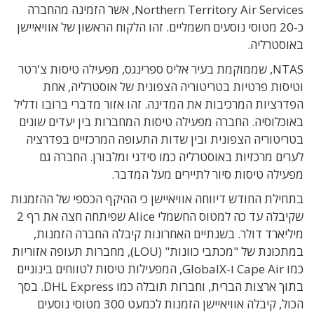
Northern Territory Air Services, אשר הזמינה מהחברה
כ-20 מטוסי נוסעים חשמליים. זהו הלקוח הראשון של אוויאיישן
באוסטרליה.
NTAS, שממוקמת בעיר אליס ספרינגס, מפעילה טיסות צ'רטר
וטיסות פרטיות בטריטוריה הצפונית של אוסטרליה, אחת
הפדרציות המרכיבות את המדינה. זהו אזור מדברי ברובו ודליל
באוכלוסיה. החברה מפעילה טיסות המחברות בין יעדים שונים
בטריטוריה הצפונית ובין שדות התעופה המרכזיים בפדרציה
לערים מרכזיות באוסטרליה כמו סידני ומלבורן.
החברה גם
מפעילה טיסות סיור לתיירים מעל המדבר.
בתחילת החודש דיווחה אוויאיישן כי ההיקף הכספי של ההזמנות
שקיבלה עד כה למטוס החשמלי Alice שפיתחה חצה את רף 2
מיליארד דולר. בשנתיים האחרונות קיבלה החברה הזמנות,
במתכונת של "מכתבי כוונות" (LOU), מחברות תעופה אזוריות
כמו Cape Air ו-GlobalX, המפעילות טיסות לטווחים בינוניים
בתוך ארצות הברית, וחברות תובלה כמו DHL Express. בסך
הכול, קיבלה אוויאיישן הזמנות לכמעט 300 מטוסי נוסעים