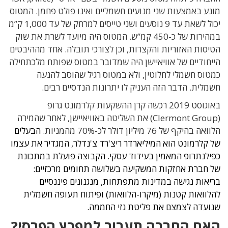
מונע באמצעות שני מנועים חשמליים ואינו פולט פחמן. המטוס
יכול לשאת עד 9 נוסעים ושני טייסים למרחק של עד 1,000 ק”מ
במהירות של כ-450 קמ”ש. המטוס היה מיועד לשרת את שוק
הטיסות האזוריות והקצרות, וכן לצורכי תובלה. אחד מההיבטים
הייחודיים של אוויאיישן היה שמדובר במטוס שפותח מלכתחילה
כמטוס חשמלי לחלוטין, ולא במטוס רגיל שהוסב להנעה
חשמלית. הדבר הזה העניק לו יתרונות הנדסיים רבים.
באוגוסט 2019 רכשה קרן ההשקעות קלרמונט גרופ
(Clermont Group) את השליטה באוויאיישן, לאחר שהמירה
הלוואה בהיקף של 76 מיליון דולר לכ-70% מהמניות.
הבעלים
של קלרמונט הוא המיליארדר ריצ'רד צ'נדלר, המגדיר את עצמו
כפילנתרופ המאמין בעידוד עסקי. הקבוצה פועלת במתכונת
של חברת אחזקות המשקיעה בשלושה תחומים מרכזיים:
בריאות נגישה במדינות מתפתחות, מנגנונים פיננסיים
להלוואות קטנות (מיקרו-הלוואות) ופיתוח תעופה חשמלית
שנועדה לצמצם את פליטת גזי החממה.
האם החברה תעבור למפרץ הפרסי?