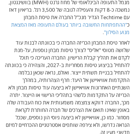
מנמל התעופה הבינלאומי של מחוז גרנט (MWH) בוושינגטון,
נמשכה כ-8 דקות והעפילה לגובה של 3,500 רגל. בריאיון דאז
עם Techtime הגדיר מנכ"ל החברה את טיסת המבחן
כ
"ההתפתחות החשובה ביותר בעולם התעופה מאז המצאת
מנוע הסילון"
.
לאחר טיסת המבחן הכריזה החברה כי בכוונתה לבנות עוד
שלושה מטוסי "אליס" לצורך טיסות מבחן נוספות, על-מנת
לקדם את תהליך קבלת הרישיון. החברה העריכה כי תוכל
להתחיל בביצוע טיסות מסחריות ב-2027, והצהירה כי בכוונתה
להתחיל בבניית תשתית ייצור. ואולם, נראה שכאן נבלמה
התקדמות אוויאיישן אל היעד: חרף הצהרותיה, במהלך
השנתיים האחרונות אוויאיישן לא ביצעה עוד טיסות מבחן ולא
הכריזה על התקדמות כלשהי בתהליכי הרישוי או הייצור. יתרה
מכך, החברה דווקא צמצמה משמעותית את כוח העבודה שלה
באופן שאינו תואם את הצרכים של חברה החותרת לקראת
מסחור. כמו כן, אוויאיישן לא ביצעה גיוסי הון נוספים, שככל
הנראה נדרשו, ולא צירפה שותפים אסטרטגיים ההכרחיים למיזם
חדשני מעין זה.