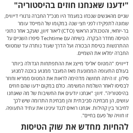
"ידענו שאנחנו חוזים בהיסטוריה"
שניים מהאנשים שנכחו במעמד היו מנכ"ל החברה גרגורי דייוויס,
שמונה לתפקידו לפני חצי שנה במקומו של המייסד עומר
בר-יוחאי, והטכנולוג הראשי (CTO) ליאור זיוון, שעקב אחר נתוני
הטיסה מחדר הבקרה. בשיחה עם Techtime סיפרו השניים על
ההתרגשות בטיסת הבכורה ועל הדרך שעוד נותרה עד שמטוסי
החברה ימלאו את השמיים.
דייוויס: "המטוס 'אליס' מייצג את ההתפתחות הגדולה ביותר
בעולם התעופה הממונעת מאז המעבר ממנוע בוכנה למנוע
סילון. זו היתה תחושה מדהימה לראות את המטוס ממריא וחוזר
לבסיסו לאחר השלמת המשימה. כולם במקום ידעו שהם חוזים
בהיסטוריה". זיוון: "אנחנו יודעים את החשיבות של מה שאנחנו
עושים, הן מבחינה סביבתית והן מבחינת התרומה שיש לכך
לחיבור בין קהילות. אנחנו רואים לנגד עינינו את עתיד התעופה.
זו חוויה של פעם בחיים".
להחיות מחדש את שוק הטיסות