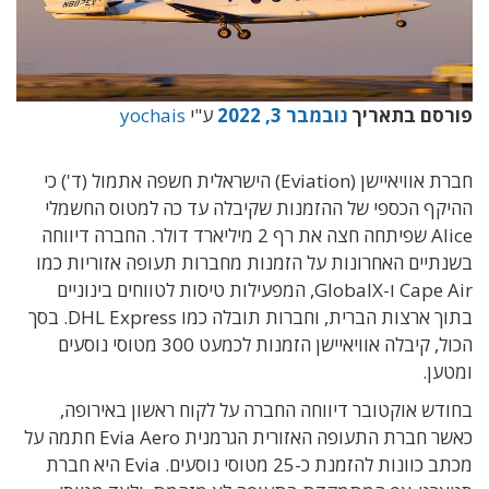
פורסם בתאריך
נובמבר 3, 2022
ע"י
yochais
חברת אוויאיישן (Eviation) הישראלית חשפה אתמול (ד') כי
ההיקף הכספי של ההזמנות שקיבלה עד כה למטוס החשמלי
Alice שפיתחה חצה את רף 2 מיליארד דולר. החברה דיווחה
בשנתיים האחרונות על הזמנות מחברות תעופה אזוריות כמו
Cape Air ו-GlobalX, המפעילות טיסות לטווחים בינוניים
בתוך ארצות הברית, וחברות תובלה כמו DHL Express. בסך
הכול, קיבלה אוויאיישן הזמנות לכמעט 300 מטוסי נוסעים
ומטען.
בחודש אוקטובר דיווחה החברה על לקוח ראשון באירופה,
כאשר חברת התעופה האזורית הגרמנית Evia Aero חתמה על
מכתב כוונות להזמנת כ-25 מטוסי נוסעים. Evia היא חברת