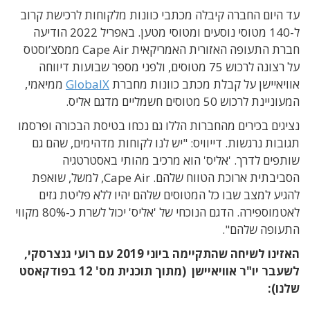
עד היום החברה קיבלה מכתבי כוונות מלקוחות לרכישת קרוב
ל-140 מטוסי נוסעים ומטוסי מטען. באפריל 2022 הודיעה
חברת התעופה האזורית האמריקאית Cape Air ממסצ’וסטס
על רצונה לרכוש 75 מטוסים, ולפני מספר שבועות דיווחה
אוויאיישן על קבלת מכתב כוונות מחברת
GlobalX
ממיאמי,
המעוניינת לרכוש 50 מטוסים חשמליים מדגם אליס.
נציגים בכירים מהחברות הללו גם נכחו בטיסת הבכורה ופרסמו
תגובות נרגשות. דייוויס: "יש לנו לקוחות מדהימים, שהם גם
שותפים לדרך. 'אליס' הוא מרכיב מהותי באסטרטגיה
הסביבתית ארוכת הטווח שלהם. Cape Air, למשל, שואפת
להגיע למצב שבו כל המטוסים שלהם יהיו ללא פליטת גזים
לאטמוספירה. הדגם הנוכחי של 'אליס' יכול לשרת כ-80% מקווי
התעופה שלהם".
האזינו לשיחה שהתקיימה ביוני 2019 עם רועי גנצרסקי,
לשעבר יו"ר אוויאיישן (מתוך תוכנית מס' 12 בפודקאסט
שלנו):