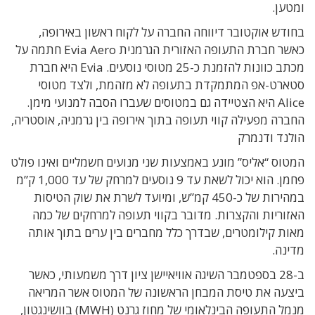
ומטען.
בחודש אוקטובר דיווחה החברה על לקוח ראשון באירופה,
כאשר חברת התעופה האזורית הגרמנית Evia Aero חתמה על
מכתב כוונות להזמנת כ-25 מטוסי נוסעים. Evia היא חברת
סטארט-אפ המתמקדת בתעופה לא מזהמת, ולצד מטוסי
Alice היא הצטיידה גם במטוסים שעברו הסבה למנועי מימן.
החברה מפעילה קווי תעופה בתוך אירופה בין גרמניה, אוסטריה,
הולנד ודנמרק
המטוס “אליס” מונע באמצעות שני מנועים חשמליים ואינו פולט
פחמן. הוא יכול לשאת עד 9 נוסעים למרחק של עד 1,000 ק”מ
במהירות של כ-450 קמ”ש, ומיועד לשרת את שוק הטיסות
האזוריות והקצרות. מדובר בקווי תעופה למרחקים של כמה
מאות קילומטרים, שבדרך כלל מחברים בין ערים בתוך אותה
מדינה.
ב-28 בספטמבר השיגה אוויאיישן ציון דרך משמעותי, כאשר
ביצעה את טיסת המבחן הראשונה של המטוס אשר המריאה
מנמל התעופה הבינלאומי של מחוז גרנט (MWH) בוושינגטון,