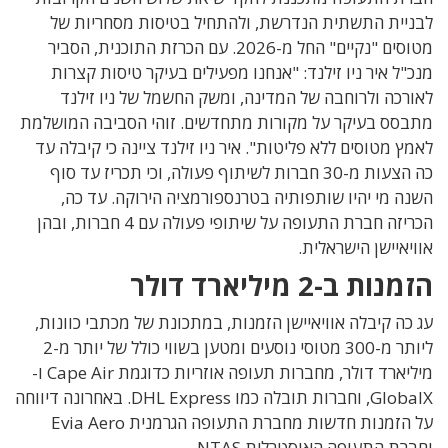
לבניית התשתית הנדרשת, ולהתחיל בטיסות מסחריות של
מטוסים "נקיים" החל מ-2026. עם הכרזת התוכנית, הסביר
מנכ"ל איר ניו זילנד: "אנחנו מפעילים בעיקר טיסות קצרות
לאורכה ולרוחבה של המדינה, ומשק החשמל של ניו זילנד
מתבסס בעיקר על מקורות מתחדשים. זוהי הסביבה המושלמת
לאמץ מטוסים ללא פליטות". איר ניו זילנד ציינה כי קיבלה עד
כה הצעות מ-30 חברות לשיתוף פעולה, וכי תכריז עד סוף
השנה מי יהיו שותפותיה בטרנספורמציה הירוקה. עד כה,
הכריזה חברת התעופה על שיתופי פעולה עם 4 חברות, ובהן
אוויאיישן הישראלית.
הזמנות ב-2 מיליארד דולר
עג כה קיבלה אוויאיישן הזמנות, במתכונת של מכתבי כוונות,
ליותר מ-300 מטוסי נוסעים ומטען בשווי כולל של יותר מ-2
מיליארד דולר, מחברות תעופה אוזריות כדוגמת Cape Air ו-
GlobalX, וחברות תובלה כמו DHL Express. באחרונה דיווחה
על הזמנות חדשות מחברת התעופה הגרמנית Evia Aero
וחברת התעופה האוסטרלית NTAS.