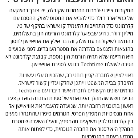
המקורות ציינו שלמרות ההזמנות שקיבלה, יש צורך בהשקעה
של כמיליארד דולר כדי להביא את המטוס לשוק. ההסכם עם
קלרמונט כלל התחייבות להעמיד קו אשראי בהיקף של 70
מיליון דולר. נודע שבפועל קלרמונט הזרימה הון בתשלומים,
בהתאם לשיקול הדעת שלה, והדבר אילץ את אוויאיישן לחסוך
בהוצאות ולצמצם בהדרגה את מספר העובדים. לפני שבועיים
היא הודיעה שלא תהיה הזרמת הון נוספת.
קבוצת קלרמונט לא
הגיבה לשאלת Techtime בנוגע לסגירת אוויאיישן.
ראוי לציין שלחברה קניין רוחני רב, שהזכויות עליו עשויות
להיבדק בבית המשפט וייתכן שחלקו עדיין קשור לישראל.
גורמים שונים הקשורים לחברה אשר דיברו עם
Techtime,
הביעו חשש שהמהלך הפתאומי של סגירת החברה הוא רק צעד
ראשון בתוכנית רחבה יותר, שנועדה להעביר את אוויאיישן אל
אחת מנסיכויות המפרץ הפרסי. הגורמים סיפרו שהתנהלו מגעים
בין קלרמונט לבין משקעים מהמפרץ, והעלו השערה שמטרת
המהלך היא לסגור את החברה הנוכחית, כדי לפתוח אותה
מחדש באחת מהנסיכויות.