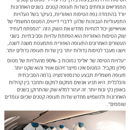
הממריאים ונוחתים בשדות תעופה קטנים. בשנים האחרונות
יורד בהתמדה נפח הטיסות האזוריות, בעיקר בשל העלויות
התפעוליות הגבוהות שלהן. לדברי דייוויס, המטוס החשמלי של
אוויאיישן יכול להחיות מחדש את השוק הזה. "המפתח לעתיד
שוק הטיסות האזוריות הוא הפחתת עלויות וסביבתיות. בשני
העשורים האחרונים התעופה האזורית מתמעטת משנה לשנה,
וישנו מעבר לטיסות גדולות יותר בין שדות תעופה גדולים יותר.
"עלויות הטיסה של 'אליס' נמוכות ב-90% מהעלויות של מטוס
סילון מקביל. המטוס אינו מייצר זיהום אוויר והוא שקט יותר.
תעופה חשמלית תבצע טרנספורמציה ברמה הסביבתית
והכלכלית. היא תניע אנשים ממקום למקום ותחבר בין קהילות
באופן נקי ונוח יותר. זה יעזור למלא שוק שהתרוקן בשנים
האחרונות ולהשמיש מחדש שדות תעופה קטנים שכיום עומדים
שוממים".