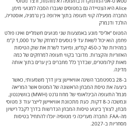
סטארט-אפ המתמקדת בתעופה לא מזהמת, ולצד מטוסי
Alice היא הצטיידה גם במטוסים שעברו הסבה למנועי מימן.
החברה מפעילה קווי תעופה בתוך אירופה בין גרמניה, אוסטריה,
הולנד ודנמרק
המטוס “אליס” מונע באמצעות שני מנועים חשמליים ואינו פולט
פחמן. הוא יכול לשאת עד 9 נוסעים למרחק של עד 1,000 ק”מ
במהירות של כ-450 קמ”ש, ומיועד לשרת את שוק הטיסות
האזוריות והקצרות. מדובר בקווי תעופה למרחקים של כמה
מאות קילומטרים, שבדרך כלל מחברים בין ערים בתוך אותה
מדינה.
ב-28 בספטמבר השיגה אוויאיישן ציון דרך משמעותי, כאשר
ביצעה את טיסת המבחן הראשונה של המטוס אשר המריאה
מנמל התעופה הבינלאומי של מחוז גרנט (MWH) בוושינגטון,
ונמשכה כ-8 דקות. כעת מתכוונת אוויאיישן לייצר עוד 3 מטוסי
מבחן, לצורך ביצוע טיסות המבחן הנדרשות בדרך לקבל רישיון
מה-FAA. החברה מעריכה כי מטוסיה יוכלו להתחיל בטיסות
מסחריות ב-2027.