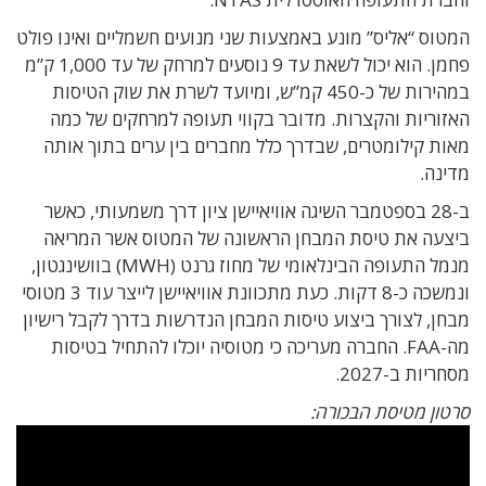
המטוס “אליס” מונע באמצעות שני מנועים חשמליים ואינו פולט
פחמן. הוא יכול לשאת עד 9 נוסעים למרחק של עד 1,000 ק”מ
במהירות של כ-450 קמ”ש, ומיועד לשרת את שוק הטיסות
האזוריות והקצרות. מדובר בקווי תעופה למרחקים של כמה
מאות קילומטרים, שבדרך כלל מחברים בין ערים בתוך אותה
מדינה.
ב-28 בספטמבר השיגה אוויאיישן ציון דרך משמעותי, כאשר
ביצעה את טיסת המבחן הראשונה של המטוס אשר המריאה
מנמל התעופה הבינלאומי של מחוז גרנט (MWH) בוושינגטון,
ונמשכה כ-8 דקות. כעת מתכוונת אוויאיישן לייצר עוד 3 מטוסי
מבחן, לצורך ביצוע טיסות המבחן הנדרשות בדרך לקבל רישיון
מה-FAA. החברה מעריכה כי מטוסיה יוכלו להתחיל בטיסות
מסחריות ב-2027.
סרטון מטיסת הבכורה: