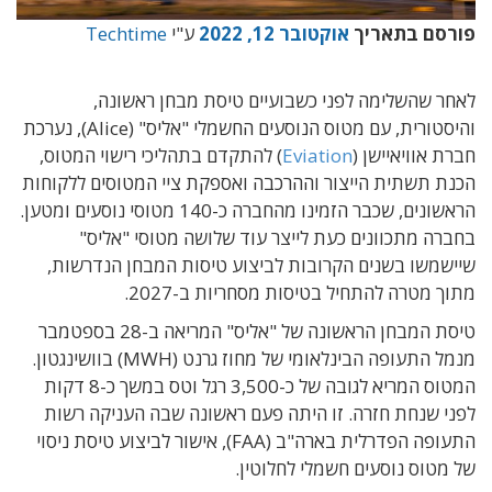
פורסם בתאריך
אוקטובר 12, 2022
ע"י
Techtime
לאחר שהשלימה לפני כשבועיים טיסת מבחן ראשונה,
והיסטורית, עם מטוס הנוסעים החשמלי "אליס" (Alice), נערכת
חברת אוויאיישן (
Eviation
) להתקדם בתהליכי רישוי המטוס,
הכנת תשתית הייצור וההרכבה ואספקת ציי המטוסים ללקוחות
הראשונים, שכבר הזמינו מהחברה כ-140 מטוסי נוסעים ומטען.
בחברה מתכוונים כעת לייצר עוד שלושה מטוסי "אליס"
שיישמשו בשנים הקרובות לביצוע טיסות המבחן הנדרשות,
מתוך מטרה להתחיל בטיסות מסחריות ב-2027.
טיסת המבחן הראשונה של "אליס" המריאה ב-28 בספטמבר
מנמל התעופה הבינלאומי של מחוז גרנט (MWH) בוושינגטון.
המטוס המריא לגובה של כ-3,500 רגל וטס במשך כ-8 דקות
לפני שנחת חזרה. זו היתה פעם ראשונה שבה העניקה רשות
התעופה הפדרלית בארה"ב (FAA), אישור לביצוע טיסת ניסוי
של מטוס נוסעים חשמלי לחלוטין.