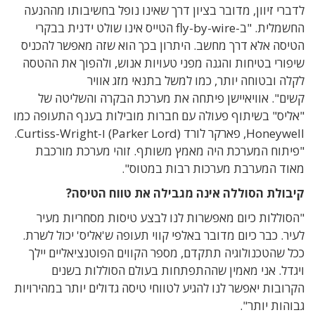
לדברי זיוון, מדובר בציון דרך שאינו נופל בחשיבותו מההנעה
החשמלית. "ב-fly-by-wire הטייס אינו שולט ידנית בבקרי
הטיסה אלא דרך מחשב. היתרון בכך הוא שזה מאפשר להכניס
שיפורי בטיחות והגנה מפני טעויות אנוש, ולהפוך את ההטסה
לקלה ובטוחה יותר, כמו למשל בתנאי מזג אוויר
קשים". אוויאיישן פיתחה את מערכת הבקרה והשליטה של
"אליס" בשיתוף פעולה עם חברות מובילות בענף התעופה כמו
Honeywell, פארקר לורד (Parker Lord) ו-Curtiss-Wright.
"פיתוח המערכת היה מאמץ משותף. זוהי מערכת מורכבת
מאוד המערבת מערכות רבות במטוס".
קיבולת הסוללה אינה מגבילה את טווח הטיסה?
"הסוללות כיום מאפשרות לנו לבצע טיסות מסחריות מעיר
לעיר. כבר כיום מדובר באלפי קווי תעופה ש'אליס' יכול לשרת.
ככל שהטכנולוגיה תתקדם, מספר הקווים הפוטנציאליים יילך
ויגדל. אני מאמין שההתפתחות בעולם הסוללות בשנים
הקרובות יאפשר לנו להגיע לטווחי טיסה גדולים יותר במהירויות
גבוהות יותר".