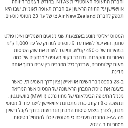
וחברת התעופה האוסטרלית NTAS. בחודש דצמבר דיווחה
אוויאיישן על החוזה הראשון עם חברת תעופה לאומית, שבו היא
תספק לחברת Air New Zealand צי של עד 23 מטוסי נוסעים.
המטוס “אליס” מונע באמצעות שני מנועים חשמליים ואינו פולט
פחמן. הוא יכול לשאת עד 9 נוסעים למרחק של עד 1,000 ק”מ
במהירות של כ-450 קמ”ש, ומיועד לשרת את שוק הטיסות
האזוריות והקצרות. מדובר בקווי תעופה למרחקים של כמה
מאות קילומטרים, שבדרך כלל מחברים בין ערים בתוך אותה
מדינה.
ב-28 בספטמבר השיגה אוויאיישן ציון דרך משמעותי, כאשר
ביצעה את טיסת המבחן הראשונה של המטוס אשר המריאה
מנמל התעופה הבינלאומי של מחוז גרנט (MWH) בוושינגטון,
ונמשכה כ-8 דקות. כעת מתכוונת אוויאיישן לייצר עוד 3 מטוסי
מבחן, לצורך ביצוע טיסות המבחן הנדרשות בדרך לקבל רישיון
מה-FAA. החברה מעריכה כי מטוסיה יוכלו להתחיל בטיסות
מסחריות ב-2027.