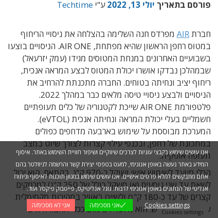
פורסם בתאריך
יולי 13, 2022
ע"י
Techtime
חברת
AIR
מפרדס חנה השלימה בהצלחה את ניסויי הריחוף
במטוס רחפן הראשון שהיא מפתחת, AIR ONE. הניסויים בוצעו
בשבועיים האחרונים במנחת המטוסים מגידו (עמק יזרעאל)
שבמהלכן נבדקו אושרו יכולת המטוס לבצע המראה אנכית,
ריחוף יציב ונחיתה בטוחים. החברה מתכנתת להרחיב את
הניסויים ולבצע ניסויי טיסה מלאים כבר במהלך 2022.
פלטפורמת AIR ONE שייכת לקטגוריה של כלים תעופתיים
חשמליים בעלי יכולת המראה ונחיתה אנכית (eVTOL).
המערכת מבוססת על שימוש בארבעה מדחפים כפולים
במתכונת של רחפן, ובכנפי עילוי קצרות לצורך שיוט במצב
אנו עושים שימוש בקבצי עוגיות לצרכים שיווקיים ושיפור חוויית השימוש באתר. איסוף
תעופה אופקית.
המידע באתר נעשה באופן אנונימי, למעט בטפסי יצירת קשר והרשמה לניוזלטר בהם
הכלי מיועד לשימוש אישי ושוקל כ-970 ק"ג. בהתאם, הוא יכול
אתם מתבקשים למלא פרטים אישיים. אנו עושים שימוש במגוון תוכנות לאיסוף וניתוח
לשאת עד שני נוסעים (או משקל כולל של 250 ק"ג) למרחקים
אנליטי של הנתונים באופן אנונימי לרבות: גוגל אנליטיקס, פייסבוק פיקסל ועוד.
קצרים של עד כ-180 ק"מ ולשייט באוויר במהירות מקסימלית
Cookies settings
אני מסכימ/ה
אני לא מסכימ/ה
של עד 250 קמ"ש. הוא מיועד לשימוש ככלי תחבורה אישי
Cookies settings