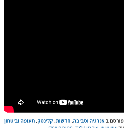
פורסם ב
אנרגיה וסביבה
,
חדשות
,
קלינטק
,
תעופה וביטחון
על
אוויאיישן
,
איר ניו זילנד
,
מטוס חשמלי