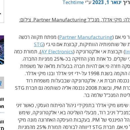
ריך
ינואר 1, 2023
ע"י
Techtime
בתמונה למעלה: מיקי אדלר, מנכ"ל Partner Manufacturing. צילום:
 פי.אם (
Partner Manufacturing
) מפתח תקווה רכשה
 של שותפותיה הוותיקות, קבוצת אס.טי.ג'י (
STG
In
) וקבוצת א.י אלקטרוניקה (
AY Electronics
), תמורת כמה
עשרות מיליוני שקלים. כל אחת מהן החזיקה בכ-25% ממניות החברה.
קה חזרה פי.אם להיות חברה בבעלות מלאה של משפחת
אדלר. החברה הוקמה בשנת 1998 על-ידי זיגי אדלר ובנו מיקי אדלר.
שנת 2004 נכנסה חברת א.י. אלקטרוניקה שבבעלות משפחת רוד
א
כשותפה בחברת PM, ובשנת 2008 נכנסה אליה כשותפה גם חברת STG
טת המנכ"ל שלמה בר.
ימש מיקי אדלר בתפקידי ניהול הפיתוח העסקי, כאשר זיגי
נכ"ל ויניב רוד, מבעלי השליטה בא.י אלקטרוניקה, שימש
26
בתפקיד המנהל הפיננסי של PM. בעקבות העיסקה האחרונה מונה מיקי
וו
אדלר למנכ"ל פי.אם. חברת STG דיווחה לבורסה תמורת 25% מהמניות