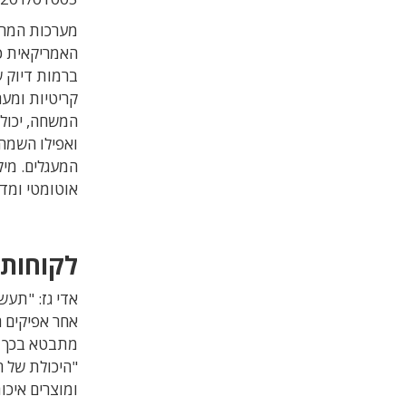
האמריקאית כ
קריטיות ומער
המשחה, יכול
ואפילו השמה 
המעגלים. מיק
אוטומטי ומדו
לקוחות 
אדי גז: "תעש
אחר אפיקים ח
מתבטא בכך ש
"היכולת של ח
ומוצרים איכו