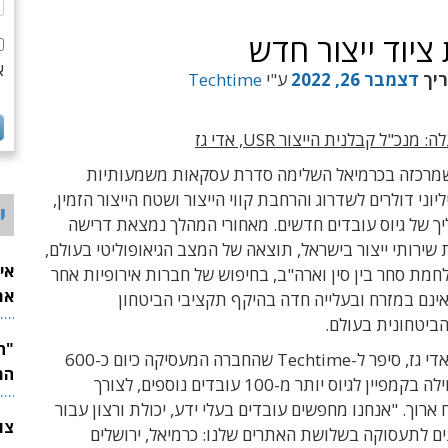
א
ריך
דצמבר 26, 2022
ע"י
Techtime
נכ"ל קבלנית הייצור USR, אדי גז
רכזה בכרמיאל השלימה סדרת עסקאות משמעותיות
וני דולרים לשדרוג והרחבת קווי הייצור ושטח הייצור הזמין,
י
ך של גיוס עובדים חדשים. מאחורי המהלך נמצאת דרישה
שירותי ייצור בישראל, תוצאה של המצב הגיאופוליטי בעולם,
אי
חמת סחר בין סין וארה"ב, בחיפוש של חברות אירופיות אחר
את
אינם במזרח ובעלייה חדה בהיקף תקציבי הביטחון
לש
ביטחונית בעולם.
מנכ"ל USR, אדי גז, סיפר ל-Techtime שהחברה המעסיקה כיום כ-600
המ
עובדים, התחילה בקמפיין לגיוס יותר מ-100 עובדים נוספים, לצורך
ארוך. "אנחנו מחפשים עובדים בעלי ידע, יכולת ורצון עבור
ם לתעסוקה בשלושת האתרים שלנו: כרמיאל, ירושלים