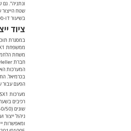
ונתניה". גם 
בשיעור דו-ספ
ציוד ייצור 
המערכות האל
בכרמיאל. הח
הפעם עבור שי
מערכות Siplace SX1 מספקות מהירות השמה גבוהה של עד
רכיבים בשעה
ניהול ייצור
ומאפשרות ייצ
201/01005.