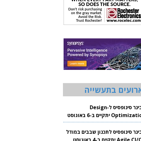
רועים בתעשייה
וובינר סינופסיס ל-Design
Optimization יתקיים ב-6 באוגוסט
20
בינר סינופסיס לתכנון שבבים במודל
Agile CI/CD יתקיים ב-4 באוגוסט