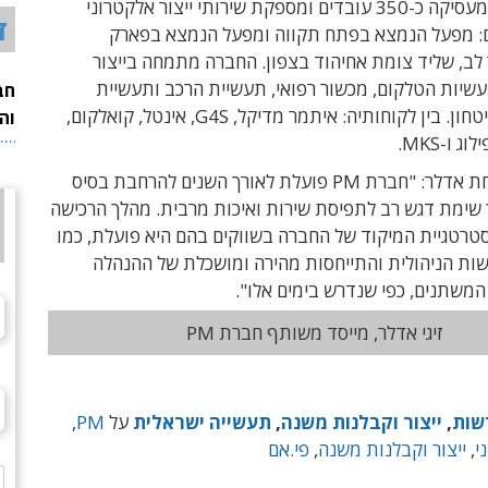
חברת פי.אם מעסיקה כ-350 עובדים ומספקת שירותי ייצור אלקטרוני
ד
: מפעל הנמצא בפתח תקווה ומפעל הנמצא בפארק
לב, שליד צומת אחיהוד בצפון. החברה מתמחה בייצור
עשיות הטלקום, מכשור רפואי, תעשיית הרכב ותעשיית
חב
התעופה והביטחון. בין לקוחותיה: איתמר מדיקל, G4S, אינטל, קואלקום,
וה
 ו-MKS.
תגובת משפחת אדלר: "חברת PM פועלת לאורך השנים להרחבת בסיס
 שימת דגש רב לתפיסת שירות ואיכות מרבית. מהלך הרכישה
טרטגיית המיקוד של החברה בשווקים בהם היא פועלת, כמו
שות הניהולית והתייחסות מהירה ומושכלת של ההנהלה
משתנים, כפי שנדרש בימים אלו".
זיגי אדלר, מייסד משותף חברת PM
שות
,
ייצור וקבלנות משנה
,
תעשייה ישראלית
על
PM
,
י
,
ייצור וקבלנות משנה
,
פי.אם