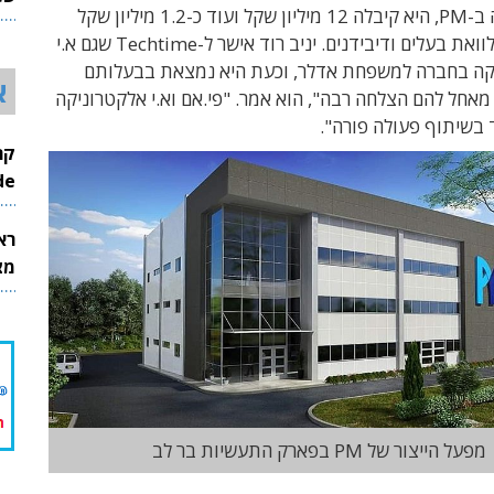
שהיא החזיקה ב-PM, היא קיבלה 12 מיליון שקל ועוד כ-1.2 מיליון שקל
26
עבור החזר הלוואת בעלים ודיבידנים. יניב רוד אישר ל-Techtime שגם א.י
ה בחברה למשפחת אדלר, וכעת היא נמצאת בבעלותם
א
מאחל להם הצלחה רבה", הוא אמר. "פי.אם וא.י אלקטרוניקה
 בשיתוף פעולה פורה".
InMode
רא
מצט
מפעל הייצור של PM בפארק התעשיות בר לב