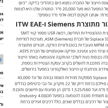
בק
שטח הייצור של החברה נמצא כיום בתהליכי בדיקה: "כיום
שטח הייצור של המפעל הוא מעל 20,000 מ"ר. המטרה שלנו היא לצמוח
רתי. אנחנו זקוקים לכמה אלפי מ"ר נוספים".
לפיתוח 
מתוצרת Siemens ו-
ITW EAE
במסגרת תוכנית הההצטיידות החדשה, רכשה USR מספר קווי SMT
יש
ממשפחת Siplace SX1 של חברת ASM (Siemens), מערכות למריחת
משחת הלחמה MPM העובדות בטכנולוגיית הזרקה, תנורים מתוצרת
חברת Heller וציוד הינע וטעינה ופריקה אוטומטיים של חברת ASYS.
ה נכנסות כעת לשלבי ההתקנה וההטמעה באתר הייצור
ס
ברה מתכננת להשלים בקרוב עסקת הצטיידות נוספת,
דרוג והרחבת קו הייצור האלקטרוני במפעל בירושלים.
מכי
43,000
(CPH)
ברמת דיוק של 22 מיקרון, על-גבי כרטיסים בגדלים
אי
שונים (50/50 מ”מ ועד 1,525/560 מ”מ). הן מגיעות עם חיישנים ותוכנת
בת
 ועם תשתית מוכנה להטמעה במפעל חכם
(Industry 4.0)
ור של רכיבים בגדלים שונים, כולל רכיבים זעירים ברמת
ול
0