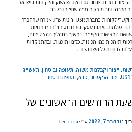
הייצור במזרח. אנחנו גם רואים שהשוק והלקוחות בישראל
ים הרבה יותר מוצקים ממה שחשבו בעבר".
סמנכ"ל שיווק וקשרי לקוחות בחברת USR, רונית שלו, אמרה שהחברה
ור סולמות פיתוח עסקי בעירנות, מול ההזדמנויות
שוואת המציאות הקיימת. נמשיך בתהליך ההצטיידות,
ות תומכות כמו מכונות, כלים ותוכנות, ובהתמקדות
לות לרווחת כל השותפים".
שות
,
ייצור וקבלנות משנה
,
תעופה וביטחון
,
תעשייה
USR
,
ייצור אלקטרוני
,
צבא
,
תעופה וביטחון
 IMI צמחו ב-7% בתשעת החודשים הראשונים של
ריך
נובמבר 7, 2022
ע"י
Techtime