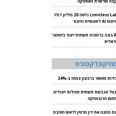
צה שרשרת האספקה
Limitless Labs גייסה 20 מיליון דולר
AI לתעשיית הייצור
RH בונה ברומניה תשתית ייצור ביטחוני
ראלית
מיקונדקטורס
רות טאואר ברבעון צמחו ב-24%
נטל מגבשת תשתית פעילות ייעודית
חום הרובוטיקה
נס ממנה את דין מרטין לראש חטיבת