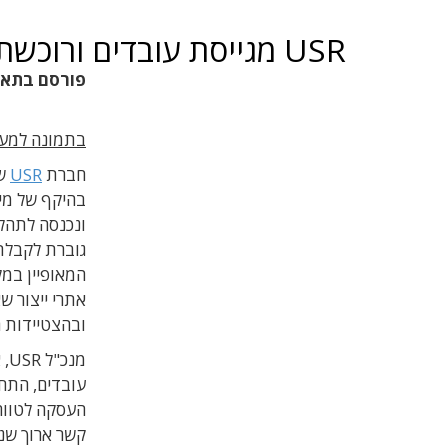
USR מגייסת עובדים ורוכשת ציוד ייצור חדש
פורסם בתא
בתמונה למעלה: מ
חברת
USR
שמ
בהיקף של מילי
ונכנסה לתהלי
גוברת לקבלת 
המאופיין במל
אתרי ייצור ש
ובהצטיידות ה
העסקה לטווח 
קשר ארוך שני