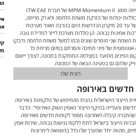
הר
מערכות המריחה מסוג MPM Momentum II של חברת ITW EAE
וללות יכולות של הזרקת משחת הלחמה ולא רק מריחה,
אי
ברמות דיוק של עד 20 מיקרון הנדרשות היום בהרבה מאוד מערכות
את
כות אמינות גבוהה. הן כוללות מערכת לייזר למדידת גובה
לש
ת השמת שני חומרים שונים (כמו למשל משחת הלחמה ודבק)
קי
אוטומטית של פיני תמיכה והסרתם בסיום מריחת כל
מאר
ום הפינים מתועד במצלמה המותקנת במכונה, לצורך יישום
ייק שלהם גם בטעינה הבאה של המכונה.
רונית שלו
חדשים באירופה
יית הייצור הישראלית נהנית מהחיפוש של הלקוחות באירופה
דשים והעלייה בהיקף הייצור האמין השוק האירופי". הדבר
החברה קיבלה לאחרונה מספר לקוחות חדשים מאירופה.
ברות הייצור בישראל לתת ללקוח נגישות גבוהה, שירות אמין
תיים, מהווה יתד שהערך שלו גדל בהשוואה ליתרונות