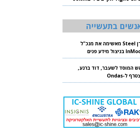
20
נשים בתעשייה
קרן Steel מאשימה את מנכ"ל
 בניצול מידע פנים
ש המוסד לשעבר, דוד ברנע,
רף ל-Ondas