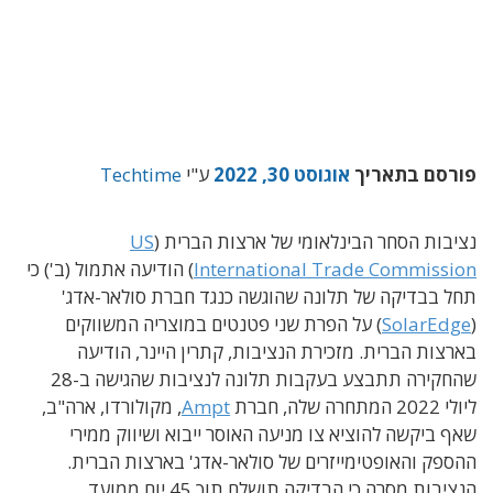
פורסם בתאריך
אוגוסט 30, 2022
ע"י
Techtime
נציבות הסחר הבינלאומי של ארצות הברית (
US
International Trade Commission
) הודיעה אתמול (ב') כי
תחל בבדיקה של תלונה שהוגשה כנגד חברת סולאר-אדג'
(
SolarEdge
) על הפרת שני פטנטים במוצריה המשווקים
בארצות הברית. מזכירת הנציבות, קתרין היינר, הודיעה
שהחקירה תתבצע בעקבות תלונה לנציבות שהגישה ב-28
ליולי 2022 המתחרה שלה, חברת
Ampt
, מקולורדו, ארה"ב,
שאף ביקשה להוציא צו מניעה האוסר ייבוא ושיווק ממירי
ההספק והאופטימייזרים של סולאר-אדג' בארצות הברית.
הנציבות מסרה כי הבדיקה תושלם תוך 45 יום ממועד