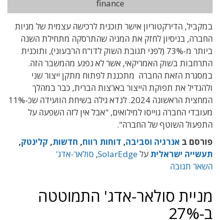
finance
במקביל, הדירקטוריון אישר תוכנית לרכישה עצמית של מניות
החברה, בניסיון לחזק את המניה שהתרסקה מתחילת השנה
ביותר מ-73% (לפני תגובת השוק לדו"ח הרבעוני), ותוכנית
התרחבות בשוק האמריקאי, אשר לא נפגע מהמשבר הזה.
במסגרת הזאת החברה מתכננת לפתוח מתקן ייצור שני
ולהגדיל את תפוקת הייצור בארצות הברית, כבר במהלך
המחצית הראשונה 2024. לנדא גילה בשיחת הוועידה שכ-11%
מעובדי החברה גוייסו למילואים, "אבל אין לזה השפעה על
התפעול השוטף של החברה".
פורסם ב
אנרגיה וסביבה
,
דוחות רווח
,
חדשות
,
קלינטק
,
תעשייה ישראלית
על
SolarEdge
,
סולאר-אדג'
השאר תגובה
מניית סולאר-אדג' התמוטטה
ב-27%