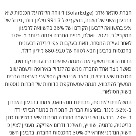
חברת סולאר-אדג' (SolarEdge) דיווחה הלילה על הכנסות שיא
ברבעון השני של השנה, בהיקף של 991.3 מיליון דולר, גידול של
5% בהשוואה לרבעון הקודם ושל 36% בהשוואה לרבעון
המקביל ב-2021. ואולם, מניית החברה צנחה ביותר מ-10%
לאחר נעילת המסחר, וזאת בעקבות צפי לירידה רבעונית
בהכנסות ברבעון הבא לטווח של 880-920 מיליון דולר.
הדוח הנוכחי משקף את המגמה שראינו ברבעונים קודמים,
כאשר מצד אחד החברה ממשיכה לגדול באירופה ורשמה שוב
הכנסות שיא ביבשת, ומצד שני השוק הסולארי בארצות הברית
ממשיך להתכווץ, מגמה שמשתקפת בדוחות של חברות נוספות
בשוק הסולארי.
המשלוחים לאירופה, מבחינת מגה-וואט, צמחו ברבעון האחרון
ב-52%. מנגד, בארצות הברית, המכירות במגזר הביתי ירדו
ב-23%. ברבעון השני רשמה החברה מכירות שיא במדינות כגון
בריטניה, גרמניה, שווייץ, תאילנד ודרום אפריקה. מעניין לציין כי
השוק הגרמני אחראי לכ-30% מהכנסות החברה. ברבעון השני