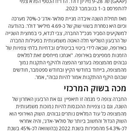
(GAAP) של 9-28 מיליון דולר. הדו"ח הכספי המלא צפוי
להתפרסם ב-1 בנובמבר 2023.
מאז תחילת השנה איבדה מניית סולאר-אדג' כ-70% מערכה
וכיום היא נסחרת בשווי שוק של כ-4.69 מיליאר דולר. בהודעה
למשקיעים הסביר מנכ"ל החברה, צבי לנדא, כי במחצית השנייה
של הרבעון השלישי חלה האטה משמעותית בפעילות החברה
באירופה, שבאה לידי ביטוי בביטולים ובדחיות בלתי צפויות של
הזמנות ממפיצים באירופה. "אנחנו מייחסים זאת למלאים
גבוהים מהמצופה בערוצי ההפצה ולהיקף התקנות נמוך
מהמצופה, בייחוד בחודשי הקיץ ובחודש ספטמבר, חודשים
שבהם היקף ההתקנות אמור להיות גבוה", אמר.
מכה בשוק המרכזי
החברה צופה כי מגמה זו תיאפיין גם את הרבעון האחרון של
השנה, וגם בו צפויות ההכנסות להיות נמוכות משמעותית
מהמצופה כל עוד המלאים נותרים גבוהים. השוק האירופי הוא
השוק הגדול והחשוב ביותר של סולאר-אדג', והיה אחראי
לכ-54.3% מהמכירות בשנת 2022 (בהשוואה לכ-45% בשנת