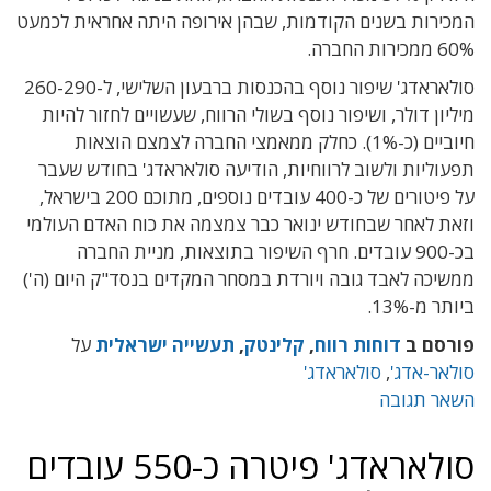
המכירות בשנים הקודמות, שבהן אירופה היתה אחראית לכמעט
60% ממכירות החברה.
סולאראדג' שיפור נוסף בהכנסות ברבעון השלישי, ל-260-290
מיליון דולר, ושיפור נוסף בשולי הרווח, שעשויים לחזור להיות
חיוביים (כ-1%). כחלק ממאמצי החברה לצמצם הוצאות
תפעוליות ולשוב לרווחיות, הודיעה סולאראדג' בחודש שעבר
על פיטורים של כ-400 עובדים נוספים, מתוכם 200 בישראל,
וזאת לאחר שבחודש ינואר כבר צמצמה את כוח האדם העולמי
בכ-900 עובדים. חרף השיפור בתוצאות, מניית החברה
ממשיכה לאבד גובה ויורדת במסחר המקדים בנסד"ק היום (ה')
ביותר מ-13%.
פורסם ב
דוחות רווח
,
קלינטק
,
תעשייה ישראלית
על
סולאר-אדג'
,
סולאראדג'
השאר תגובה
סולאראדג' פיטרה כ-550 עובדים