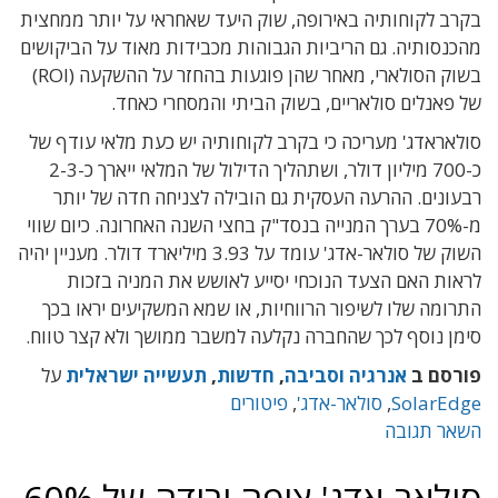
בקרב לקוחותיה באירופה, שוק היעד שאחראי על יותר ממחצית
מהכנסותיה. גם הריביות הגבוהות מכבידות מאוד על הביקושים
בשוק הסולארי, מאחר שהן פוגעות בהחזר על ההשקעה (ROI)
של פאנלים סולאריים, בשוק הביתי והמסחרי כאחד.
סולאראדג' מעריכה כי בקרב לקוחותיה יש כעת מלאי עודף של
כ-700 מיליון דולר, ושתהליך הדילול של המלאי ייארך כ-2-3
רבעונים. ההרעה העסקית גם הובילה לצניחה חדה של יותר
מ-70% בערך המנייה בנסד"ק בחצי השנה האחרונה. כיום שווי
השוק של סולאר-אדג' עומד על 3.93 מיליארד דולר. מעניין יהיה
לראות האם הצעד הנוכחי יסייע לאושש את המניה בזכות
התרומה שלו לשיפור הרווחיות, או שמא המשקיעים יראו בכך
סימן נוסף לכך שהחברה נקלעה למשבר ממושך ולא קצר טווח.
פורסם ב
אנרגיה וסביבה
,
חדשות
,
תעשייה ישראלית
על
SolarEdge
,
סולאר-אדג'
,
פיטורים
השאר תגובה
סולאר-אדג' צופה ירידה של 60%