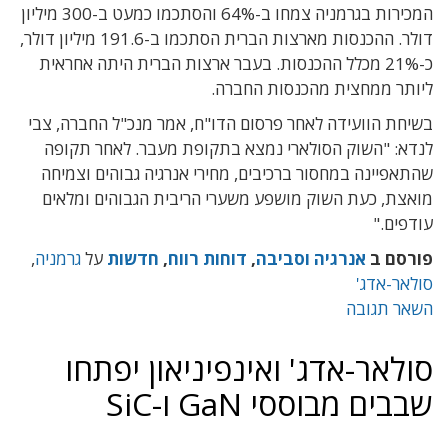
המכירות בגרמניה צמחו ב-64% והסתכמו כמעט ב-300 מיליון
דולר. ההכנסות מארצות הברית הסתכמו ב-191.6 מיליון דולר,
כ-21% מכלל ההכנסות. בעבר ארצות הברית היתה אחראית
ליותר ממחצית מהכנסות החברה.
בשיחת הוועידה לאחר פרסום הדו"ח, אמר מנכ"ל החברה, צבי
לנדא: "השוק הסולארי נמצא בתקופת מעבר. לאחר תקופה
שהתאפיינה במחסור ברכיבים, מחירי אנרגיה גבוהים וצמיחה
מואצת, כעת השוק מושפע משערי הריבית הגבוהים ומלאים
עודפים."
פורסם ב
אנרגיה וסביבה
,
דוחות רווח
,
חדשות
על
גרמניה
,
סולאר-אדג'
השאר תגובה
סולאר-אדג' ואינפיניאון יפתחו
שבבים מבוססי GaN ו-SiC