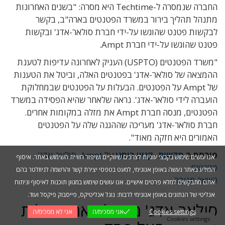
החברה שנמסרה ל-Techtime היא מסרה: "בשנים האחרונות
מתנהל תהליך בירור במשרד הפטנטים בארה"ב, בקשר
לבקשות פטנט שהוגשו על-ידי חברת סולאר-אדג' ובקשות
פטנט שהוגשו על-ידי חברת Ampt.
"משרד הפטנטים (USPTO) העניק לאחרונה עדיפות לטענת
ההמצאה של סולאר-אדג' בפטנטים האלה, וביטל את הטענות
של Ampt על הפטנטים. הבעלות על הפטנטים שבמחלוקת
הועברה לידי סולאר-אדג'. נראה שלאחר שהיא הפסידה במשרד
הפטנטים, מנסה חברת Ampt את מזלה במקומות אחרים.
חברת סולאר-אדג' מעריכה שההגנה שלה על הפטנטים
האמורים היא חזקה מאוד".
פורסם ב
חדשות
,
קניין רוחני
על
Ampt
,
סולאר-אדג'
,
אנו עושים שימוש בקבצי עוגיות לצרכים שיווקיים ושיפור חוויית השימוש באתר. איסוף
פטנטים
המידע באתר נעשה באופן אנונימי, למעט בטפסי יצירת קשר והרשמה לניוזלטר בהם
השאר תגובה
אתם מתבקשים למלא פרטים אישיים. אנו עושים שימוש במגוון תוכנות לאיסוף וניתוח
אנליטי של הנתונים באופן אנונימי לרבות: גוגל אנליטיקס, פייסבוק פיקסל ועוד.
סולאר-אדג' מחסלת את פעילות
Cookies settings
אני מסכימ/ה
אני לא מסכימ/ה
Cookies settings