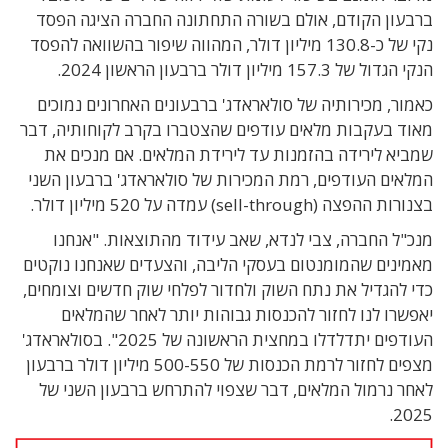
ברבעון הקודם, אולם בשורה התחתונה החברה הציגה הפסד
נקי של כ-130.8 מיליון דולר, המהווה שיפור בהשוואה להפסד
הנקי הגדול של 157.3 מיליון דולר ברבעון הראשון 2024.
כאמור, מכירותיה של סולאראדג' ברבעונים האחרונים נמוכים
מאוד בעקבות מלאים עודפים שהצטברו בקרב לקוחותיה, דבר
שמביא לירידה בהזמנות עד לירידת המלאים. אם מנכים את
המלאים העודפים, רמת המכירות של סולאראדג' ברבעון השני
בצנורות ההפצה (sell-through) עמדה על 520 מיליון דולר.
מנכ"ל החברה, צבי לנדא, שאב עידוד מהתוצאות. "אנחנו
מאמינים שהמומנטום בעסקי הליבה, והצעדים שאנחנו נוקטים
כדי להגדיל את נתח השוק ולחדור לפלחי שוק חדשים וצומחים,
יאפשרו לנו לחזור להכנסות גבוהות יותר לאחר שהמלאים
העודפים יתדלדלו במחצית הראשונה של 2025". בסולאראדג'
מצפים לחזור לרמת הכנסות של 500-550 מיליון דולר ברבעון
לאחר נרמול המלאים, דבר שצפוי להתרחש ברבעון השני של
2025.