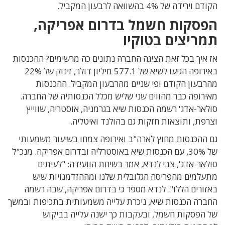
הקודם וירידה של 4% בהשוואה לרבעון המקביל.
הפסקות חשמל בדרום אפריקה,
תמריצים בטוקיו
אז איך בכל זאת הציגה החברה נתונים כה מרשימים? ההכנסות
באירופה הגיעו לשיא של 577.1 מיליון דולר, זינוק של 22%
מהרבעון הקודם ופי שניים מהרבעון המקביל. ההכנסות
מאירופה כבר מהווים שני שליש מכלל הכנסותיה של החברה.
סולאר-אדג' רשמה הכנסות שיא בגרמניה, אוסטריה, שווייץ
וצרפת, ותוצאות חזקות גם בהולנד ואיטליה.
גם ההכנסות מחוץ לארה"ב ואירופה צמחו בשיעור משמעותי
של 30%, עם הכנסות שיא באוסטרליה ובדרום אפריקה. מנכ"ל
סולאר-אדג', צבי לנדא, אמר בשיחת הוועידה: "לעיתים
מתעלמים מהפריסה הגלובלית שלנו ומההזדמנויות שיש
באזורים הללו". לנדא מספר כי בדרום אפריקה, שבה רשמה
החברה הכנסות שיא, ניכרת עלייה משמעותית בתכיפות ובמשך
של הפסקות חשמל, ובעקבות כך ישנה עלייה בביקוש